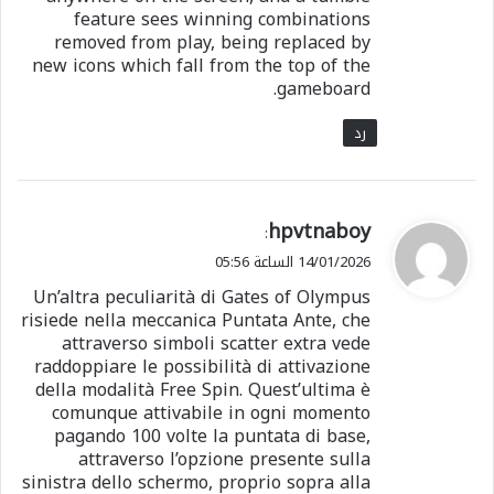
feature sees winning combinations
removed from play, being replaced by
new icons which fall from the top of the
gameboard.
رد
ي
hpvtnaboy
:
ق
14/01/2026 الساعة 05:56
و
Un’altra peculiarità di Gates of Olympus
ل
risiede nella meccanica Puntata Ante, che
attraverso simboli scatter extra vede
raddoppiare le possibilità di attivazione
della modalità Free Spin. Quest’ultima è
comunque attivabile in ogni momento
pagando 100 volte la puntata di base,
attraverso l’opzione presente sulla
sinistra dello schermo, proprio sopra alla