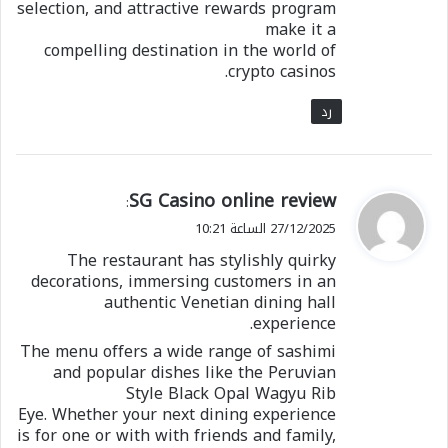
selection, and attractive rewards program
make it a
compelling destination in the world of
crypto casinos.
رد
ي
SG Casino online review
:
ق
27/12/2025 الساعة 10:21
و
The restaurant has stylishly quirky
ل
decorations, immersing customers in an
authentic Venetian dining hall
experience.
The menu offers a wide range of sashimi
and popular dishes like the Peruvian
Style Black Opal Wagyu Rib
Eye. Whether your next dining experience
is for one or with with friends and family,