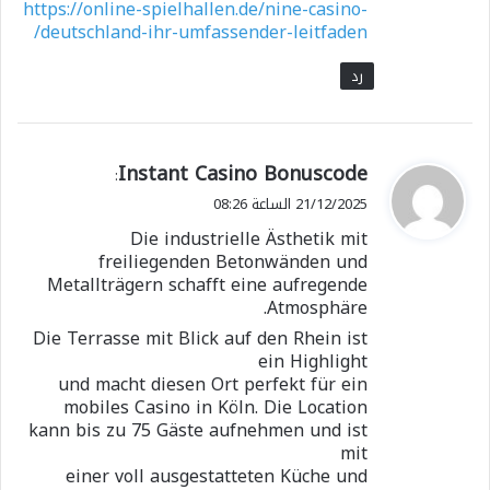
https://online-spielhallen.de/nine-casino-
deutschland-ihr-umfassender-leitfaden/
رد
ي
Instant Casino Bonuscode
:
ق
21/12/2025 الساعة 08:26
و
Die industrielle Ästhetik mit
ل
freiliegenden Betonwänden und
Metallträgern schafft eine aufregende
Atmosphäre.
Die Terrasse mit Blick auf den Rhein ist
ein Highlight
und macht diesen Ort perfekt für ein
mobiles Casino in Köln. Die Location
kann bis zu 75 Gäste aufnehmen und ist
mit
einer voll ausgestatteten Küche und