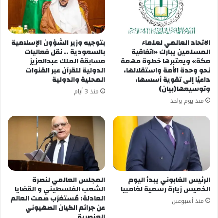
الاتحاد العالمي لعلماء
بتوجيه وزير الشؤون الإسلامية
المسلمين يبارك «اتفاقية
بالسعودية .. نقل فعاليات
مكة» ويعتبرها خطوة مهمة
مسابقة الملك عبدالعزيز
نحو وحدة الأمة واستقلالها،
الدولية للقرآن عبر القنوات
داعيًا إلى تقوية أسسها،
المحلية والدولية
وتوسيعها(بيان)
منذ 3 أيام
منذ يوم واحد
الرئيس الغابوني يبدأ اليوم
المجلس العالمي لنصرة
الخميس زيارة رسمية لغامبيا
الشعب الفلسطيني و القضايا
العادلة: مُستغرَب صمت العالم
منذ أسبوعين
عن جرائم الكيان الصهيوني
العنصرية