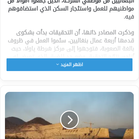
البنغاليين من موظفي الشركة، الذين جمعوا أموالا من
مواطنيهم للعمل واستئجار السكن الذي استضافوهم
فيه.
وذكرت المصادر ذاتها، أن التحقيقات بدأت بشكوى
قدمها أربعة عمال بنغاليين، سئموا العمل في ظروف
بالغة الصعوبة، فتوجهوا إلى مركز شرطة پاولا، حيث
أتاحت نتائج التحقيق وضع حد للضيق الذي تعرض له
العمال البنغلاديشيون، وأجبروا على العمل لمدة تصل
اظهر المزيد
إلى 26 ساعة مقابل 30 يورو فقط (حوالي 1.50 يورو
للساعة) مكابدين الإذلال المستمر والتهديدات
والإهانات.
وذكر مقدموا البلاغ، أنهم اضطروا لتناول الطعام على
الأرض أو على صناديق الفاكهة لأنه لم يكن يسمح
لهم بالجلوس على المائدة كالإيطاليين، وعاشوا في
شقة مساحتها 70 مترا مربعا بدون مراحيض عاملة.