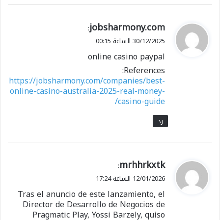
ي
jobsharmony.com
:
ق
30/12/2025 الساعة 00:15
و
online casino paypal
ل
References:
https://jobsharmony.com/companies/best-
online-casino-australia-2025-real-money-
casino-guide/
رد
ي
mrhhrkxtk
:
ق
12/01/2026 الساعة 17:24
و
Tras el anuncio de este lanzamiento, el
ل
Director de Desarrollo de Negocios de
Pragmatic Play, Yossi Barzely, quiso