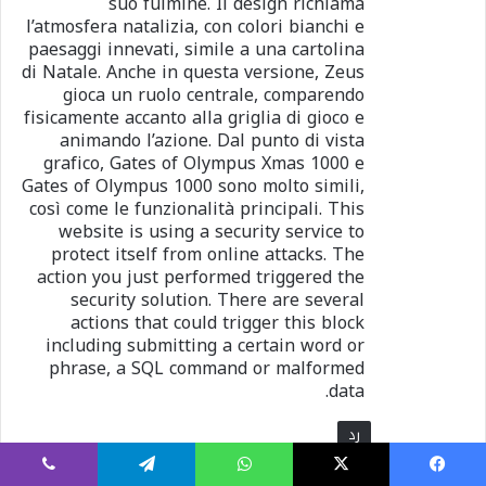
suo fulmine. Il design richiama
l’atmosfera natalizia, con colori bianchi e
paesaggi innevati, simile a una cartolina
di Natale. Anche in questa versione, Zeus
gioca un ruolo centrale, comparendo
fisicamente accanto alla griglia di gioco e
animando l’azione. Dal punto di vista
grafico, Gates of Olympus Xmas 1000 e
Gates of Olympus 1000 sono molto simili,
così come le funzionalità principali. This
website is using a security service to
protect itself from online attacks. The
action you just performed triggered the
security solution. There are several
actions that could trigger this block
including submitting a certain word or
phrase, a SQL command or malformed
data.
رد
يسبوك
X
واتساب
تيلقرام
ڤايبر