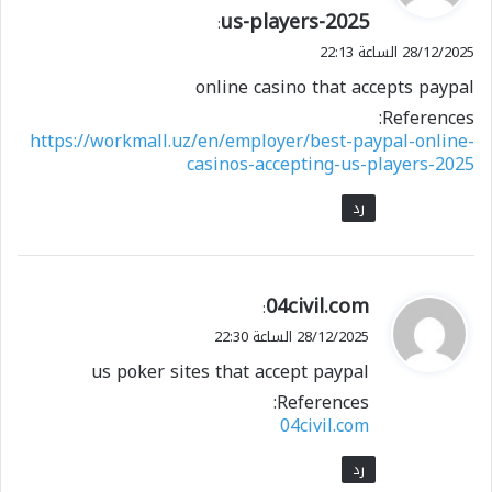
us-players-2025
ل
:
28/12/2025 الساعة 22:13
online casino that accepts paypal
References:
https://workmall.uz/en/employer/best-paypal-online-
casinos-accepting-us-players-2025
رد
ي
04civil.com
:
ق
28/12/2025 الساعة 22:30
و
us poker sites that accept paypal
ل
References:
04civil.com
رد