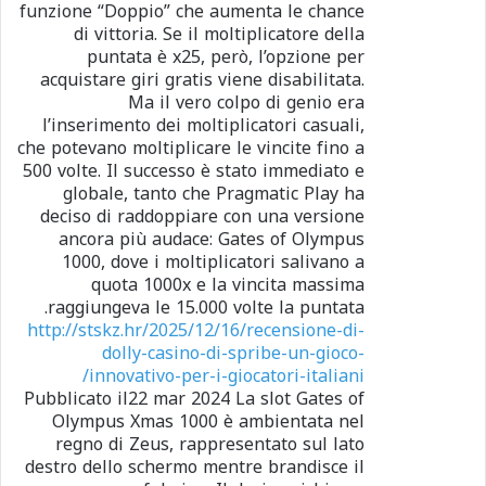
funzione “Doppio” che aumenta le chance
di vittoria. Se il moltiplicatore della
puntata è x25, però, l’opzione per
acquistare giri gratis viene disabilitata.
Ma il vero colpo di genio era
l’inserimento dei moltiplicatori casuali,
che potevano moltiplicare le vincite fino a
500 volte. Il successo è stato immediato e
globale, tanto che Pragmatic Play ha
deciso di raddoppiare con una versione
ancora più audace: Gates of Olympus
1000, dove i moltiplicatori salivano a
quota 1000x e la vincita massima
raggiungeva le 15.000 volte la puntata.
http://stskz.hr/2025/12/16/recensione-di-
dolly-casino-di-spribe-un-gioco-
innovativo-per-i-giocatori-italiani/
Pubblicato il22 mar 2024 La slot Gates of
Olympus Xmas 1000 è ambientata nel
regno di Zeus, rappresentato sul lato
destro dello schermo mentre brandisce il