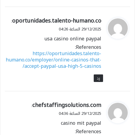
ي
oportunidades.talento-humano.co
:
ق
29/12/2025 الساعة 04:26
و
usa casino online paypal
ل
References:
https://oportunidades.talento-
humano.co/employer/online-casinos-that-
accept-paypal-usa-high-5-casinos/
رد
ي
chefstaffingsolutions.com
:
ق
29/12/2025 الساعة 04:36
و
casino mit paypal
ل
References: