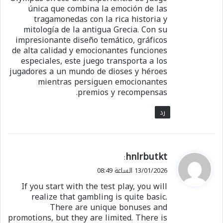
única que combina la emoción de las
tragamonedas con la rica historia y
mitología de la antigua Grecia. Con su
impresionante diseño temático, gráficos
de alta calidad y emocionantes funciones
especiales, este juego transporta a los
jugadores a un mundo de dioses y héroes
mientras persiguen emocionantes
premios y recompensas.
رد
ي
hnlrbutkt
:
ق
13/01/2026 الساعة 08:49
و
If you start with the test play, you will
ل
realize that gambling is quite basic.
There are unique bonuses and
promotions, but they are limited. There is