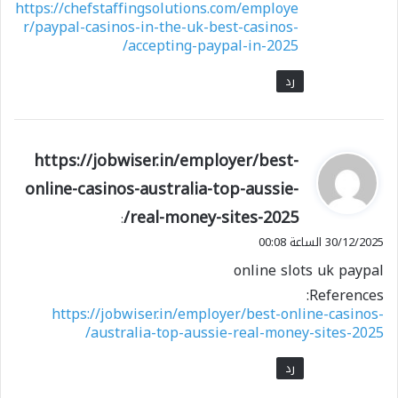
https://chefstaffingsolutions.com/employe
r/paypal-casinos-in-the-uk-best-casinos-
accepting-paypal-in-2025/
رد
ي
https://jobwiser.in/employer/best-
ق
online-casinos-australia-top-aussie-
و
real-money-sites-2025/
ل
:
30/12/2025 الساعة 00:08
online slots uk paypal
References:
https://jobwiser.in/employer/best-online-casinos-
australia-top-aussie-real-money-sites-2025/
رد