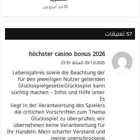
منذ أسبوعين
‫57 تعليقات
ي
höchster casino bonus 2026
:
ق
20/12/2025 الساعة 23:35
و
Lebensjahres sowie die Beachtung der
ل
für den jeweiligen Nutzer geltenden
Glücksspielgesetze.Glücksspiel kann
süchtig machen – Infos und Hilfe unter
Es
liegt in der Verantwortung des Spielers
die örtlichen Vorschriften zum Thema
Glücksspiel zu überprüfen, wir
übernehmen keine Verantwortung für
Ihr Handeln. Mein scharfer Verstand und
meine unerschrockene