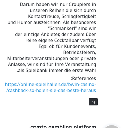
Darum haben wir nur Croupiers in
unseren Reihen die sich durch
Kontaktfreude, Schlagfertigkeit
und Humor auszeichnen. Als besonderes
“Schmankerl” sind wir
der einzige Anbieter, der zudem über
eine eigene Cocktailbar verfügt!
Egal ob für Kundenevents,
Betriebsfeiern,
Mitarbeiterveranstaltungen oder private
Anlässe, wir sind für Ihre Veranstaltung
als Spielbank immer die erste Wahl.
References:
https://online-spielhallen.de/bwin-casino-
cashback-so-holen-sie-das-beste-heraus/
رد
ي
crypto gambling platform
: