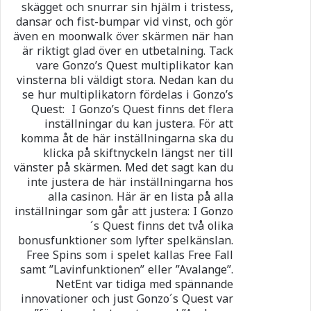
skägget och snurrar sin hjälm i tristess,
dansar och fist-bumpar vid vinst, och gör
även en moonwalk över skärmen när han
är riktigt glad över en utbetalning. Tack
vare Gonzo’s Quest multiplikator kan
vinsterna bli väldigt stora. Nedan kan du
se hur multiplikatorn fördelas i Gonzo’s
Quest: I Gonzo’s Quest finns det flera
inställningar du kan justera. För att
komma åt de här inställningarna ska du
klicka på skiftnyckeln längst ner till
vänster på skärmen. Med det sagt kan du
inte justera de här inställningarna hos
alla casinon. Här är en lista på alla
inställningar som går att justera: I Gonzo
´s Quest finns det två olika
bonusfunktioner som lyfter spelkänslan.
Free Spins som i spelet kallas Free Fall
samt ”Lavinfunktionen” eller ”Avalange”.
NetEnt var tidiga med spännande
innovationer och just Gonzo´s Quest var