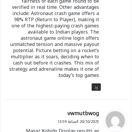
fairness of each game round to be
verified in real time. Other advantages
include: Astronaut crash game offers a
98% RTP (Return to Player), making it
one of the highest-paying crash games
available to Indian players. The
astronaut game online login offers
unmatched tension and massive payout
potential. Picture betting on a rocket’s
multiplier as it soars, deciding when to
cash out before it crashes. This mix of
strategy and adrenaline makes it one of
today’s top games.
رد
ي
vwmutbwog
:
ق
20/10/2025 الساعة 13:59
و
Masaż Kobido Display results as