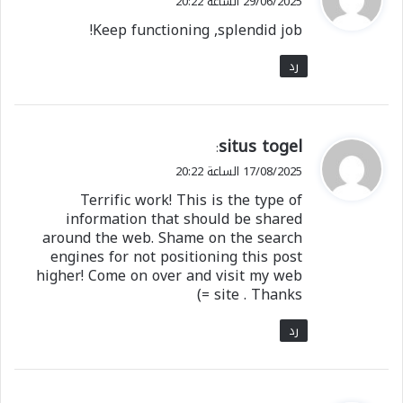
29/06/2025 الساعة 20:22
و
Keep functioning ,splendid job!
ل
رد
ي
situs togel
:
ق
17/08/2025 الساعة 20:22
و
Terrific work! This is the type of
ل
information that should be shared
around the web. Shame on the search
engines for not positioning this post
higher! Come on over and visit my web
site . Thanks =)
رد