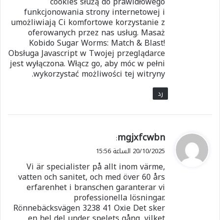
cookies służą do prawidłowego
funkcjonowania strony internetowej i
umożliwiają Ci komfortowe korzystanie z
oferowanych przez nas usług. Masaż
Kobido Sugar Worms: Match & Blast!
Obsługa Javascript w Twojej przeglądarce
jest wyłączona. Włącz go, aby móc w pełni
wykorzystać możliwości tej witryny.
رد
ي
mgjxfcwbn
:
ق
20/10/2025 الساعة 15:56
و
Vi är specialister på allt inom värme,
ل
vatten och sanitet, och med över 60 års
erfarenhet i branschen garanterar vi
professionella lösningar.
Rönnebäcksvägen 3238 41 Oxie Det sker
en hel del under spelets gång, vilket