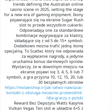
trends defining the Australian online
casino scene in 2025, setting the stage
for a new era of gaming enjoyment. Ikony
pojawiające się na ekranie Sugar Rush
slot to przede wszystkim cukierki.
Odpowiadają one za standardowe
kombinacje wygrywające za klastry,
składające się z od 5 do 15+ symboli.
Dodatkowo można trafić jedną ikonę
specjalną. To Scatter, który nie odpowiada
za wypłacenie nagrody, a jedynie
uruchamia bonus darmowych spinów.
Wystarczy, że w dowolnym miejscu na
ekranie pojawi się 3, 4, 5, 6 lub 7
symboli, a gra przyzna 10, 12, 15, 20, lub
30 bezpłatnych obrotów.
https://molaeishop.ir/jak-latwo-nawiazac-
kontakt-z-obsluga-nvcasino-przewodnik-
dla-graczy-z-polski/
Reward Bez Depozytu Watts Kasynie
Vulkan Vegas Ten slot w układzie 6×5 z