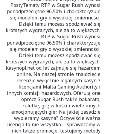
ل
:PostyTematy RTP w Sugar Rush wynosi
ponadprzeciętne 96,50% i charakteryzuje
się modelem gry o wysokiej zmienności.
Dzięki temu możesz spodziewać się
krótszych wygranych, ale za to większych.
RTP w Sugar Rush wynosi
ponadprzeciętne 96,50% i charakteryzuje
się modelem gry o wysokiej zmienności.
Dzięki temu możesz spodziewać się
krótszych wygranych, ale za to większych.
Kasynopl.net od lat zajmuje się hazardem
online. Na naszej stronie znajdziecie
recenzje wyłącznie legalnych kasyn z
licencjami Malta Gaming Authority i
innych komisji hazardowych. Oferują one
oprócz Sugar Rush także bakarata,
ruletkę, grę w kości i wiele innych
emocjonujących gier. Na jakiej zasadzie
wybieramy kasyna? Oczywiście ważna
licencja to nie wszystko – sprawdzamy w
nich także promocje, testujemy metody