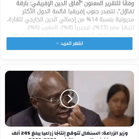
وفقًا للتقرير المعنون “آفاق الدين الإفريقي: بارقة
تفاؤل”، تتصدر جنوب إفريقيا قائمة الدول الأكثر
مديونية بنسبة 14% من إجمالي الدين الخارجي للقارة،
تليها مصر (13%)، نيجيريا (8%)، المغرب (6%)،
الموزمبيق (6%)، أنغولا (5%)، كينيا (4%)، غانا (4%)،
ساحل العاج (3%)، والسنغال (3%).
اظهر المزيد
وأوضح التقرير أن تفاقم الديون الخارجية الإفريقية
يرجع إلى ضعف الأسواق المالية المحلية، وارتفاع
أسعار الفائدة عالميًا، والطلب المتزايد على العملات
الأجنبية لتمويل الواردات.
1.16 تريليون دولار دين خارجي في 2023… والرقم
مرشح للارتفاع
منذ الأزمة المالية العالمية عام 2008، شهدت الديون
الخارجية لإفريقيا ارتفاعًا قياسيًا، حيث بلغت 1.16
وزير الزراعة: السنغال تتوقع إنتاجًا زراعيا يبلغ 245 ألف