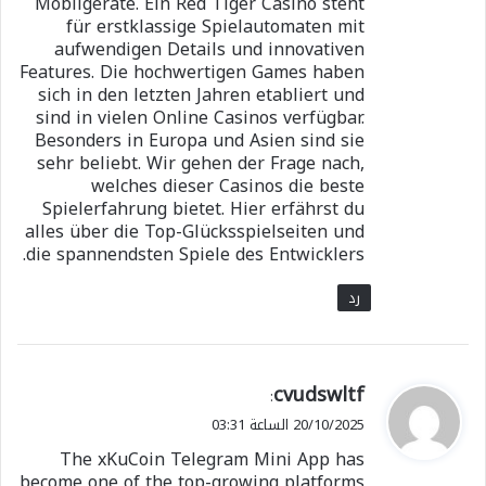
Mobilgeräte. Ein Red Tiger Casino steht
für erstklassige Spielautomaten mit
aufwendigen Details und innovativen
Features. Die hochwertigen Games haben
sich in den letzten Jahren etabliert und
sind in vielen Online Casinos verfügbar.
Besonders in Europa und Asien sind sie
sehr beliebt. Wir gehen der Frage nach,
welches dieser Casinos die beste
Spielerfahrung bietet. Hier erfährst du
alles über die Top-Glücksspielseiten und
die spannendsten Spiele des Entwicklers.
رد
ي
cvudswltf
:
ق
20/10/2025 الساعة 03:31
و
The xKuCoin Telegram Mini App has
ل
become one of the top-growing platforms