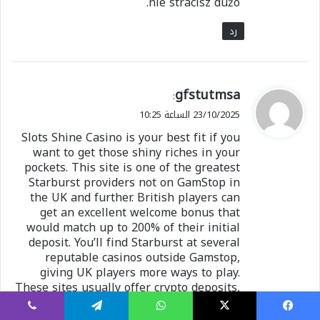
nie stracisz dużo.
رد
ي
gfstutmsa
:
ق
23/10/2025 الساعة 10:25
و
Slots Shine Casino is your best fit if you
ل
want to get those shiny riches in your
pockets. This site is one of the greatest
Starburst providers not on GamStop in
the UK and further. British players can
get an excellent welcome bonus that
would match up to 200% of their initial
deposit. You’ll find Starburst at several
reputable casinos outside Gamstop,
giving UK players more ways to play.
These sites usually offer crypto deposits,
lots of payment choices, and some pretty
tempting bonuses. As always, if you are
يسبوك
X
واتساب
تيلقرام
ڤايبر