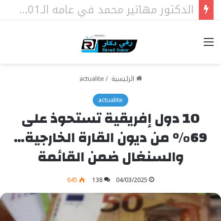
تيواوون : اللجنة العلمية للمولد النبوي تكشف الموضوع الرئيسي هذا العام
خيارات
الرئيسية
/
actualite
actualite
10 دول إفريقية تستحوذ على
69% من ديون القارة الخارجية…
والسنغال ضمن القائمة
645
138
04/03/2025