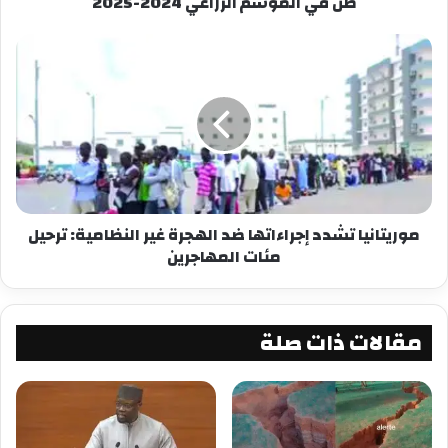
تريليون دولار في 2023، ما يمثل 60% من إجمالي
طن في الموسم الزراعي 2024-2025
الدين العام في القارة. ويتوقع أن يرتفع هذا الرقم
إلى 1.17 تريليون دولار في 2024، ويصل إلى 1.29
تريليون دولار بحلول 2028.
كما أشار التقرير إلى أن نسبة الدين إلى الناتج المحلي
الإجمالي في إفريقيا قفزت بمقدار 39.3 نقطة منذ
2008، لتصل إلى 71.7% في 2023، مما يعكس مدى
تفاقم المديونية.
موريتانيا تشدد إجراءاتها ضد الهجرة غير النظامية: ترحيل
مئات المهاجرين
حلول مقترحة لمواجهة الأزمة
أوصى التقرير بعدة إجراءات لتحسين إدارة الديون في
إفريقيا، من أبرزها:
مقالات ذات صلة
تحسين التحصيل الضريبي، لا سيما عبر تعزيز
الرقمنة وجباية ضريبة القيمة المضافة (TVA).