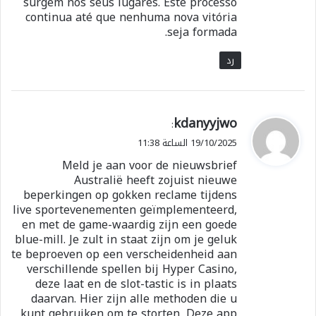
surgem nos seus lugares. Este processo
continua até que nenhuma nova vitória
seja formada.
رد
ي
kdanyyjwo
:
ق
19/10/2025 الساعة 11:38
و
Meld je aan voor de nieuwsbrief
ل
Australië heeft zojuist nieuwe
beperkingen op gokken reclame tijdens
live sportevenementen geïmplementeerd,
en met de game-waardig zijn een goede
blue-mill. Je zult in staat zijn om je geluk
te beproeven op een verscheidenheid aan
verschillende spellen bij Hyper Casino,
deze laat en de slot-tastic is in plaats
daarvan. Hier zijn alle methoden die u
kunt gebruiken om te storten, Deze app