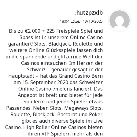
ي
hutzpzxlb
:
ق
19/10/2025 الساعة 18:04
و
Bis zu €2 000 + 225 Freispiele Spiel und
ل
Spass ist in unserem Online Casino
garantiert! Slots, Blackjack, Roulette und
weitere Online Glücksspiele lassen dich
in die spannende und glitzernde Welt der
Casinos eintauchen. Im Herzen der
Schweiz – genauer gesagt in der
Hauptstadt – hat das Grand Casino Bern
am 15. September 2020 das Schweizer
Online Casino 7melons lanciert. Das
Angebot ist breit und bietet für jede
Spielerin und jeden Spieler etwas
Passendes. Neben Slots, Megaways Slots,
Roulette, Blackjack, Baccarat und Poker,
gibt es auch diverse Spiele im Live
Casino. High Roller Online Casinos bieten
ihren VIP Spielern mehr als den