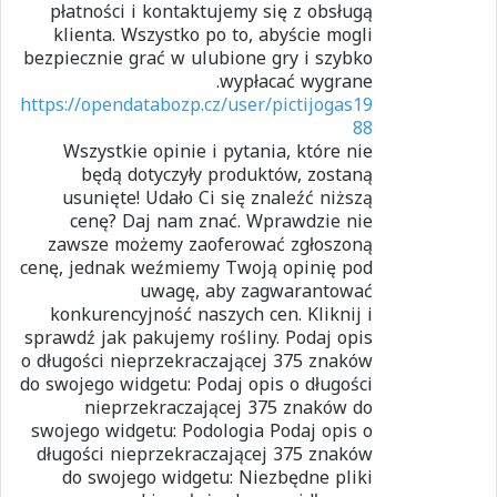
płatności i kontaktujemy się z obsługą
klienta. Wszystko po to, abyście mogli
bezpiecznie grać w ulubione gry i szybko
wypłacać wygrane.
https://opendatabozp.cz/user/pictijogas19
88
Wszystkie opinie i pytania, które nie
będą dotyczyły produktów, zostaną
usunięte! Udało Ci się znaleźć niższą
cenę? Daj nam znać. Wprawdzie nie
zawsze możemy zaoferować zgłoszoną
cenę, jednak weźmiemy Twoją opinię pod
uwagę, aby zagwarantować
konkurencyjność naszych cen. Kliknij i
sprawdź jak pakujemy rośliny. Podaj opis
o długości nieprzekraczającej 375 znaków
do swojego widgetu: Podaj opis o długości
nieprzekraczającej 375 znaków do
swojego widgetu: Podologia Podaj opis o
długości nieprzekraczającej 375 znaków
do swojego widgetu: Niezbędne pliki