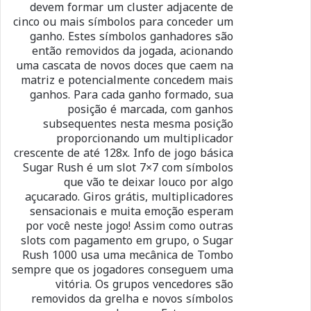
devem formar um cluster adjacente de
cinco ou mais símbolos para conceder um
ganho. Estes símbolos ganhadores são
então removidos da jogada, acionando
uma cascata de novos doces que caem na
matriz e potencialmente concedem mais
ganhos. Para cada ganho formado, sua
posição é marcada, com ganhos
subsequentes nesta mesma posição
proporcionando um multiplicador
crescente de até 128x. Info de jogo básica
Sugar Rush é um slot 7×7 com símbolos
que vão te deixar louco por algo
açucarado. Giros grátis, multiplicadores
sensacionais e muita emoção esperam
por você neste jogo! Assim como outras
slots com pagamento em grupo, o Sugar
Rush 1000 usa uma mecânica de Tombo
sempre que os jogadores conseguem uma
vitória. Os grupos vencedores são
removidos da grelha e novos símbolos