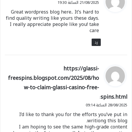
21/08/2025 الساعة 19:30
و
Great wordpress blog here.. It’s hard to
ل
find quality writing like yours these days.
I really appreciate people like you! take
care
رد
ي
https://glassi-
ق
freespins.blogspot.com/2025/08/ho
و
w-to-claim-glassi-casino-free-
ل
spins.html
:
28/08/2025 الساعة 09:14
I’d like to thank you for the efforts you’ve put in
writiong this blog.
I am hoping to see the same high-grade content