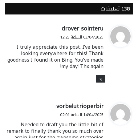
شارك هذا الموضوع:
‫138 تعليقات
فيس بوك
X
ي
drover sointeru
:
ق
معجب بهذه:
03/04/2025 الساعة 12:23
و
I truly appreciate this post. I’ve been
ل
looking everywhere for this! Thank
goodness I found it on Bing. You’ve made
my day! Thx again!
رد
ي
vorbelutrioperbir
:
ق
14/04/2025 الساعة 02:01
و
Needed to draft you the little bit of
ل
remark to finally thank you so much over
again just for the awesome strategies