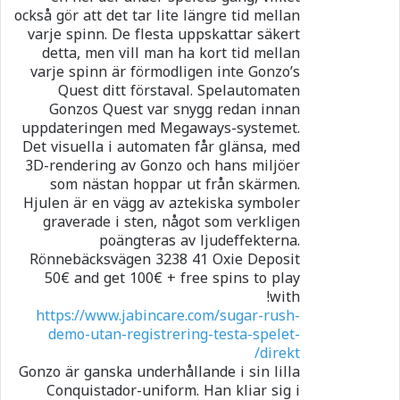
också gör att det tar lite längre tid mellan
varje spinn. De flesta uppskattar säkert
detta, men vill man ha kort tid mellan
varje spinn är förmodligen inte Gonzo’s
Quest ditt förstaval. Spelautomaten
Gonzos Quest var snygg redan innan
uppdateringen med Megaways-systemet.
Det visuella i automaten får glänsa, med
3D-rendering av Gonzo och hans miljöer
som nästan hoppar ut från skärmen.
Hjulen är en vägg av aztekiska symboler
graverade i sten, något som verkligen
poängteras av ljudeffekterna.
Rönnebäcksvägen 3238 41 Oxie Deposit
50€ and get 100€ + free spins to play
with!
https://www.jabincare.com/sugar-rush-
demo-utan-registrering-testa-spelet-
direkt/
Gonzo är ganska underhållande i sin lilla
Conquistador-uniform. Han kliar sig i