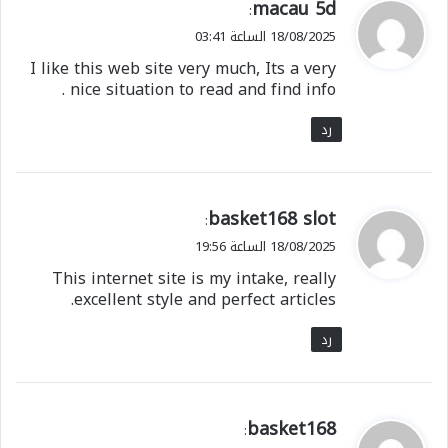
ي
macau 5d
:
ق
18/08/2025 الساعة 03:41
و
I like this web site very much, Its a very
ل
nice situation to read and find info .
رد
ي
basket168 slot
:
ق
18/08/2025 الساعة 19:56
و
This internet site is my intake, really
ل
excellent style and perfect articles.
رد
ي
basket168
:
ق