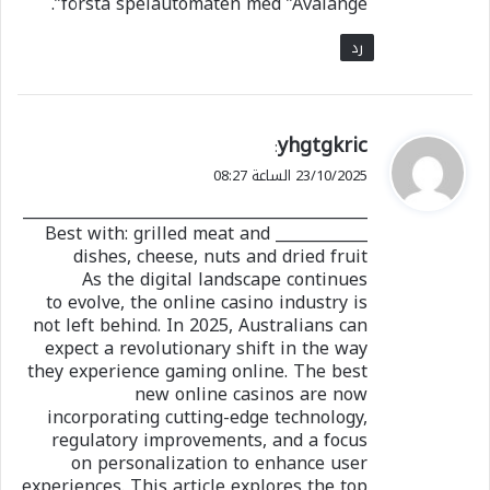
första spelautomaten med ”Avalange”.
رد
ي
yhgtgkric
:
ق
23/10/2025 الساعة 08:27
و
_____________________________________________
ل
____________ Best with: grilled meat and
dishes, cheese, nuts and dried fruit
As the digital landscape continues
to evolve, the online casino industry is
not left behind. In 2025, Australians can
expect a revolutionary shift in the way
they experience gaming online. The best
new online casinos are now
incorporating cutting-edge technology,
regulatory improvements, and a focus
on personalization to enhance user
experiences. This article explores the top