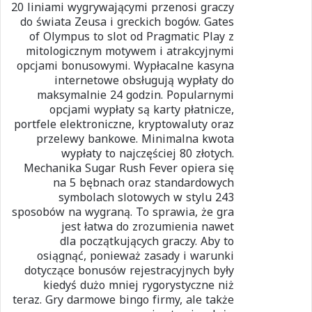
20 liniami wygrywającymi przenosi graczy
do świata Zeusa i greckich bogów. Gates
of Olympus to slot od Pragmatic Play z
mitologicznym motywem i atrakcyjnymi
opcjami bonusowymi. Wypłacalne kasyna
internetowe obsługują wypłaty do
maksymalnie 24 godzin. Popularnymi
opcjami wypłaty są karty płatnicze,
portfele elektroniczne, kryptowaluty oraz
przelewy bankowe. Minimalna kwota
wypłaty to najczęściej 80 złotych.
Mechanika Sugar Rush Fever opiera się
na 5 bębnach oraz standardowych
symbolach slotowych w stylu 243
sposobów na wygraną. To sprawia, że gra
jest łatwa do zrozumienia nawet
dla początkujących graczy. Aby to
osiągnąć, ponieważ zasady i warunki
dotyczące bonusów rejestracyjnych były
kiedyś dużo mniej rygorystyczne niż
teraz. Gry darmowe bingo firmy, ale także