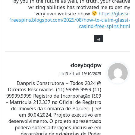
by you in the future as well. In truth, your creative
writing abilities has motivated me to get my
very own website nnow
https://glassi-
freespins.blogspot.com/2025/08/how-to-claim-glassi-
casino-free-spins.html
رد
ي
doeybqdpw
:
ق
19/10/2025 الساعة 11:13
و
@ 2024 Danpris Construtora – Todos
ل
Direitos Reservados. (11) 99999.9999 (11)
99999.9999 Registro de Incorporação R.09
– Matrícula 212.337 no Oficial de Registro
de Imóveis da Comarca de Barueri | SP
em 30.04.2024. Projeto executivo em
desenvolvimento. O projeto apresentado
poderá sofrer alterações inclusive em
decorrência de exigências do Poder