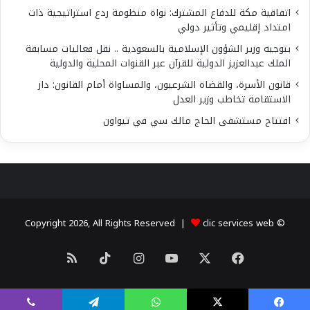
اتفاقية مكة للدفاع المشترك: نواة منظومة ردع استراتيجية ذات
امتداد إقليمي وتأثير دولي
بتوجيه وزير الشؤون الإسلامية بالسعودية .. نقل فعاليات مسابقة
الملك عبدالعزيز الدولية للقرآن عبر القنوات المحلية والدولية
قانون الأسرة، والقضاة الشرعيون، والمساواة أمام القانون: دار
الاستقامة تخاطب وزير العدل
افتتاح مستشفى الحاج مالك سي في تيواون
clic services web
© Copyright 2026, All Rights Reserved |
X
فيسبوك
يوتيوب
انستقرام
‫TikTok
ملخص
الموقع