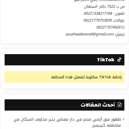
ص ب 7522 دكار- السنغال
تلفون : 00221338217184
جوالات: 00221779753839
00221707492612
إيميل: assahwalereveil@gmail.com
TikTok
إضافة TikTok مطلوبة لتفعيل هذه المنطقة.
أحدث المقالات
ظهور شق أرضي ضخم في دار معطي يثير مخاوف السكان في
مقاطعة كيبيمير