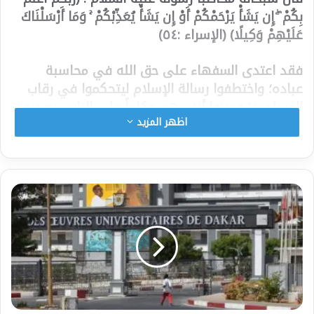
بِكُمْ ۖ إِن يَشَأْ يَرْحَمْكُمْ أَوْ إِن يَشَأْ يُعَذِّبْكُمْ ۚ وَمَا أَرْسَلْنَاكَ
عَلَيْهِمْ وَكِيلًا) (الإسراء :٥٤)
فقد اعتدى السفهاء على حق الله في محاسبة
عباده؛ واختطفوا رسالة الإسلام ليتحكموا في رقاب
المسلمين؛ وعينوا أنفسهم حكاماً على الناس يصدرون
اظهر المزيد
أحكاماً باطلة بالكفر والشرك وهم لايعلمون, إ نهم
وضعوا أنفسهم في أخطر موقف من المشركين
والكافرين؛ حيث بفتاويهم المتهورة جعلوا أنفسهم
شركاء مع الله في محاسبة عباده؛ وذلك الموقف
يجعلهم أسوأ من الكافرين والمشركين؛ وحسابهم
سيكون أكثر شدة وأكثر إيلاماً بما ارتكبوه من معصية
وإثم عظيم؛ تجاوزوا كل الخطوط الحمراء التي وردت
في آيات الذكر الحكيم؛ فكلمات الله وآياته لا تحتاج
إلى مفتين؛ ولا إلى شيوخ الدين .
كلمات الله واضحة وصريحة مباشرة وصادقة لا لبس