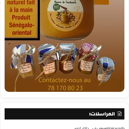
المراسلات:
reveildakar.info رفي داكار.انفو