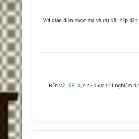
Với giao diện mượt mà và ưu đãi hấp dẫn
Đến với
J88
, bạn sẽ được trải nghiệm d