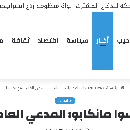
حيب
أخبار
سياسة
اقتصاد
ثقافة
مق
الرئيسية
/
actualite
/
“وفاة “فرانسوا مانكابو: المدعي العام يفتح تحقيقا
actualite
ا مانكابو: المدعي العام