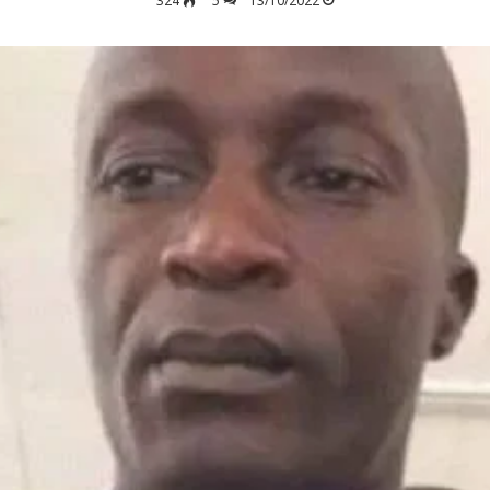
324
5
13/10/2022