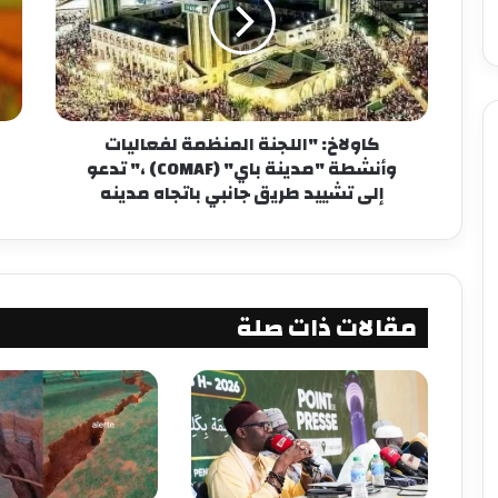
كاولاخ: "اللجنة المنظمة لفعاليات
وأنشطة "مدينة باي" (COMAF) ،" تدعو
إلى تشييد طريق جانبي باتجاه مدينه
مقالات ذات صلة