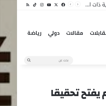
بتوجيه وزير الشؤون الإسلامية بالسعودية .. نقل فعاليات مسابقة الملك عبدالعزيز الدولية للقرآن عبر القنوات المحلية والدولية
X
فيسبوك
يوتيوب
انستقرام
‫TikTok
ملخص الموقع RSS
ابلات
مقالات
دولي
رياضة
بحث
عن
 يفتح تحقيقا