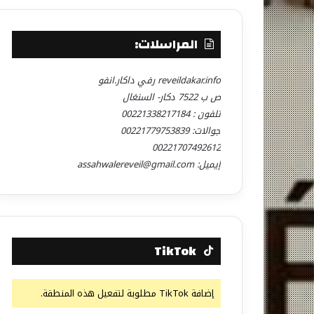
المراسلات:
reveildakar.info رفي داكار.انفو
ص ب 7522 دكار- السنغال
تلفون : 00221338217184
جوالات: 00221779753839
00221707492612
إيميل: assahwalereveil@gmail.com
TikTok
إضافة TikTok مطلوبة لتفعيل هذه المنطقة.