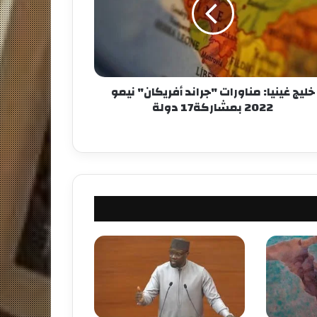
خليج غينيا: مناورات "جراند أفريكان" نيمو
2022 بمشاركة17 دولة