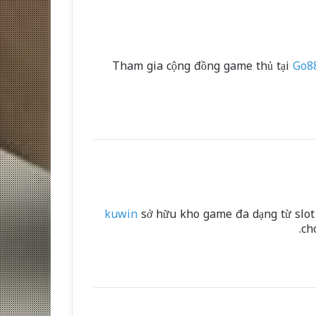
Tham gia cộng đồng game thủ tại
Go8
kuwin
sở hữu kho game đa dạng từ slot 
ch