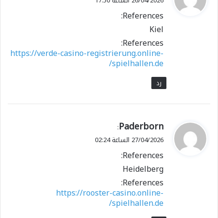
26/04/2026 الساعة 17:50
و
References:
ل
Kiel
References:
https://verde-casino-registrierung.online-
spielhallen.de/
رد
ي
Paderborn
:
ق
27/04/2026 الساعة 02:24
و
References:
ل
Heidelberg
References:
https://rooster-casino.online-
spielhallen.de/