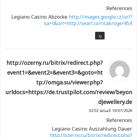
References:
Legiano Casino Abzocke
http://images.google.cz/url?
sa=t&url=http://searl.co/ritakroger454
رد
ي
http://ozerny.ru/bitrix/redirect.php?
ق
event1=&event2=&event3=&goto=ht
و
tp://omga.su/viewer.php?
ل
urldocs=https://de.trustpilot.com/review/beyon
djewellery.de
:
10/07/2026 الساعة 02:02
References:
Legiano Casino Auszahlung Dauer
http://ozerny.ru/bitrix/redirect.php?