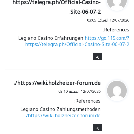
https://telegra.ph/Official-Casino-
و
Site-06-07-2
ل
:
12/07/2026 الساعة 03:05
References:
Legiano Casino Erfahrungen
https://go.115.com/?
https://telegra.ph/Official-Casino-Site-06-07-2
رد
ي
https://wiki.holzheizer-forum.de/
:
ق
12/07/2026 الساعة 03:10
و
References:
ل
Legiano Casino Zahlungsmethoden
https://wiki.holzheizer-forum.de/
رد