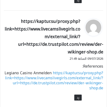
رد
ي
https://kaptur.su/proxy.php?
ق
link=https://www.livecamslivegirls.co
و
m/external_link/?
ل
url=https://de.trustpilot.com/review/der-
wikinger-shop.de
:
09/07/2026 الساعة 21:49
References:
Legiano Casino Anmelden
https://kaptur.su/proxy.php?
link=https://www.livecamslivegirls.com/external_link/?
url=https://de.trustpilot.com/review/der-wikinger-
shop.de
رد