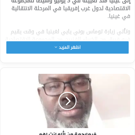
إلى غينيا منذ تعيينه في 3 يوليو وسيطا للمجموعة
الاقتصادية لدول غرب إفريقيا في المرحلة الانتقالية
في غينيا.
وتأتي زيارة توماس بوني يايي لغينيا في وقت يقيم
فيه فريق من الخبراء الفنيين من المجموعة الاقتصادية
لدول غرب أفريقيا في كوناكري منذ 16 أكتوبر “لتقييم
اظهر المزيد
الجدول الزمني الانتقالي” بحسب رئيس الوزراء الغيني.
غينيا ليست ثابتة في مسألة المدة. وقال رئيس
الوزراء الغيني برنارد جومو ، في افتتاح الاجتماع يوم
الاثنين مع خبراء المجموعة الاقتصادية لدول غرب
إفريقيا ، “إن قلقنا يتعلق بالكشف المناسب لمحتوى
جدول الأعمال الخاص بالعودة السلمية إلى النظام
الدستوري”.
أعلن رئيس الوزراء الغيني يوم الاثنين أنه بعد زيارة
الخبراء ووسيط المجموعة الاقتصادية لدول غرب
فبمارحمة من الله لنت لهم