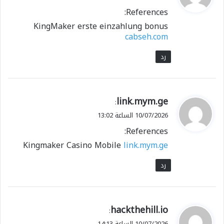
و
References:
ل
KingMaker erste einzahlung bonus
cabseh.com
رد
ي
link.mym.ge
:
ق
10/07/2026 الساعة 13:02
و
References:
ل
Kingmaker Casino Mobile
link.mym.ge
رد
ي
hackthehill.io
:
ق
10/07/2026 الساعة 14:13