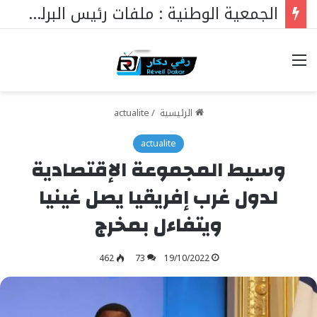
الدكتور مهاتير محمد في عامه الـ101… قائدٌ استثنائي ورمزٌ خالد في مسيرة نهضة ماليزيا.
خيارات
الرئيسية
/
actualite
actualite
وسيط المجموعة الإقتصادية
لدول غرب إفريقيا يصل غينيا
ويتفاءل بمخرج
462
73
19/10/2022