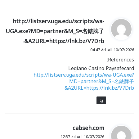
ي
http://listserv.uga.edu/scripts/wa-
ق
UGA.exe?MD=partner&M_S=名錶牌子
و
&A2URL=https://lnk.bz/V7Drb
ل
:
10/07/2026 الساعة 04:47
References:
Legiano Casino Paysafecard
http://listserv.uga.edu/scripts/wa-UGA.exe?
MD=partner&M_S=名錶牌子
&A2URL=https://lnk.bz/V7Drb
رد
ي
cabseh.com
:
ق
10/07/2026 الساعة 12:57