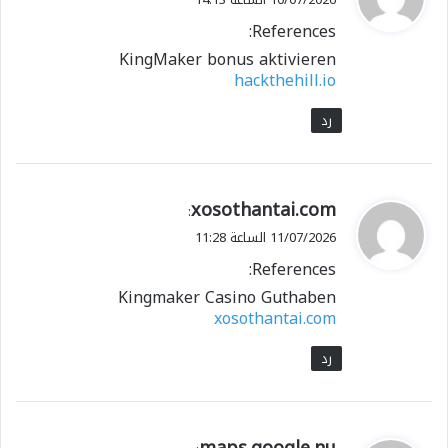
و
References:
ل
KingMaker bonus aktivieren
hackthehill.io
رد
ي
xosothantai.com
:
ق
11/07/2026 الساعة 11:28
و
References:
ل
Kingmaker Casino Guthaben
xosothantai.com
رد
ي