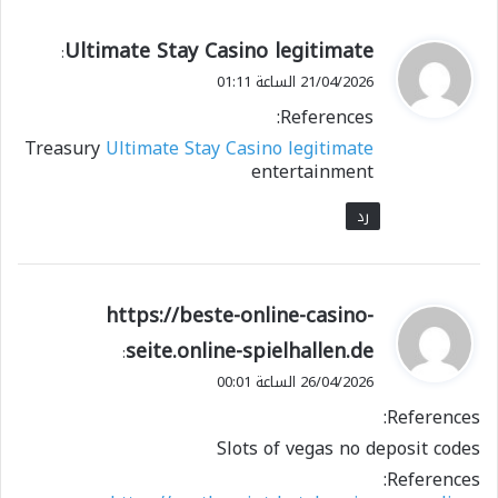
ي
Ultimate Stay Casino legitimate
:
ق
21/04/2026 الساعة 01:11
و
References:
ل
Treasury
Ultimate Stay Casino legitimate
entertainment
رد
ي
https://beste-online-casino-
ق
seite.online-spielhallen.de
:
و
26/04/2026 الساعة 00:01
ل
References:
Slots of vegas no deposit codes
References: