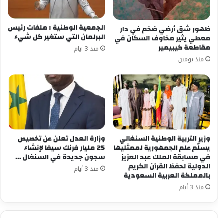
فترة اعتبرتها الجماعة الاقتصادية لدول غرب أفريقيا
غير معقولة.
الجمعية الوطنية : ملفات رئيس
ظهور شق أرضي ضخم في دار
البرلمان التي ستغير كل شيء
معطي يثير مخاوف السكان في
ودعت المجموعة الاقتصادية لدول غرب أفريقيا غينيا
مقاطعة كيبيمير
منذ 3 أيام
إلى قبول “فترة انتقالية معقولة” في غضون شهر
منذ يومين
تحت طائلة عقوبات أشد.
شارك هذا الموضوع:
فيس بوك
X
وزير التربية الوطنية السنغالي
وزارة العدل تعلن عن تخصيص
معجب بهذه:
يسلّم علم الجمهورية لممثليها
25 مليار فرنك سيفا لإنشاء
في مسابقة الملك عبد العزيز
سجون جديدة في السنغال …
الدولية لحفظ القرآن الكريم
منذ 3 أيام
بالمملكة العربية السعودية
منذ 3 أيام