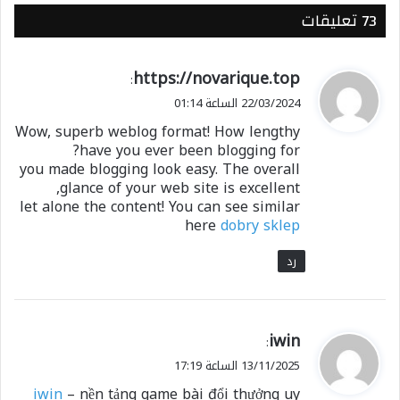
‫73 تعليقات
ي
https://novarique.top
:
ق
22/03/2024 الساعة 01:14
و
Wow, superb weblog format! How lengthy
ل
have you ever been blogging for?
you made blogging look easy. The overall
glance of your web site is excellent,
let alone the content! You can see similar
here
dobry sklep
رد
ي
iwin
:
ق
13/11/2025 الساعة 17:19
و
iwin
– nền tảng game bài đổi thưởng uy
ل