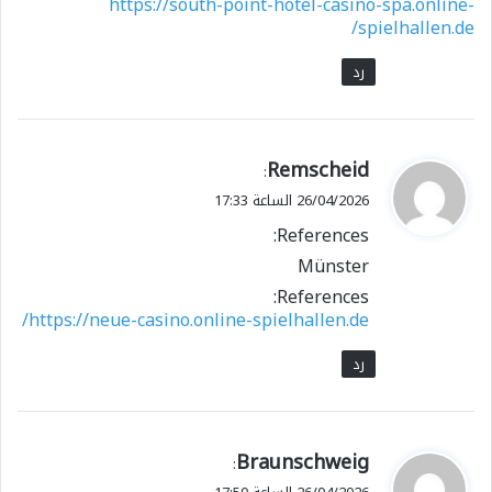
https://south-point-hotel-casino-spa.online-
spielhallen.de/
رد
ي
Remscheid
:
ق
26/04/2026 الساعة 17:33
و
References:
ل
Münster
References:
https://neue-casino.online-spielhallen.de/
رد
ي
Braunschweig
:
ق