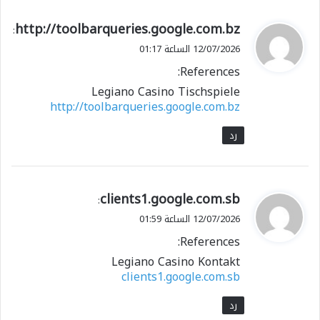
ي
http://toolbarqueries.google.com.bz
:
ق
12/07/2026 الساعة 01:17
و
References:
ل
Legiano Casino Tischspiele
http://toolbarqueries.google.com.bz
رد
ي
clients1.google.com.sb
:
ق
12/07/2026 الساعة 01:59
و
References:
ل
Legiano Casino Kontakt
clients1.google.com.sb
رد