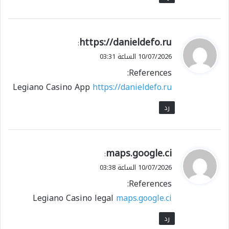
ي
https://danieldefo.ru
:
ق
10/07/2026 الساعة 03:31
و
References:
ل
Legiano Casino App
https://danieldefo.ru
رد
ي
maps.google.ci
:
ق
10/07/2026 الساعة 03:38
و
References:
ل
Legiano Casino legal
maps.google.ci
رد