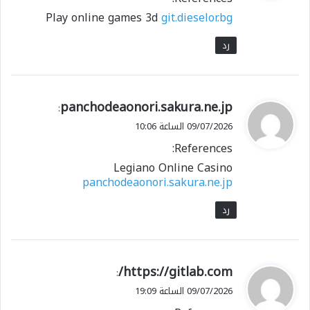
ل
Play online games 3d
git.dieselor.bg
رد
ي
panchodeaonori.sakura.ne.jp
:
ق
09/07/2026 الساعة 10:06
و
References:
ل
Legiano Online Casino
panchodeaonori.sakura.ne.jp
رد
ي
https://gitlab.com/
:
ق
09/07/2026 الساعة 19:09
و