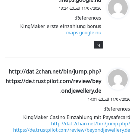
maps.google.nu
:
ق
11/07/2026 الساعة 13:24
و
References:
ل
KingMaker erste einzahlung bonus
maps.google.nu
رد
ي
http://dat.2chan.net/bin/jump.php?
ق
https://de.trustpilot.com/review/bey
و
ondjewellery.de
ل
:
11/07/2026 الساعة 14:01
References:
KingMaker Casino Einzahlung mit Paysafecard
http://dat.2chan.net/bin/jump.php?
https://de.trustpilot.com/review/beyondjewellery.de