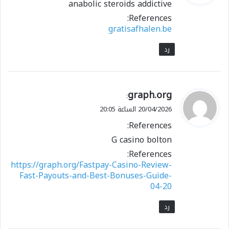
anabolic steroids addictive
ل
References:
gratisafhalen.be
رد
ي
graph.org
:
ق
20/04/2026 الساعة 20:05
و
References:
ل
G casino bolton
References:
https://graph.org/Fastpay-Casino-Review-
Fast-Payouts-and-Best-Bonuses-Guide-
04-20
رد