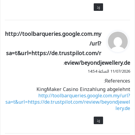
رد
ي
http://toolbarqueries.google.com.my
ق
/url?
و
sa=t&url=https://de.trustpilot.com/r
ل
eview/beyondjewellery.de
:
11/07/2026 الساعة 14:54
References:
KingMaker Casino Einzahlung abgelehnt
http://toolbarqueries.google.com.my/url?
sa=t&url=https://de.trustpilot.com/review/beyondjewel
lery.de
رد