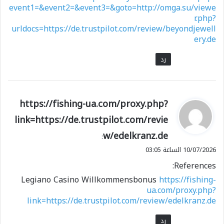
event1=&event2=&event3=&goto=http://omga.su/viewe
r.php?
urldocs=https://de.trustpilot.com/review/beyondjewell
ery.de
رد
ي
https://fishing-ua.com/proxy.php?
ق
link=https://de.trustpilot.com/revie
و
w/edelkranz.de
ل
:
10/07/2026 الساعة 03:05
References:
Legiano Casino Willkommensbonus
https://fishing-
ua.com/proxy.php?
link=https://de.trustpilot.com/review/edelkranz.de
رد