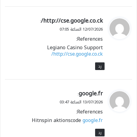
ي
http://cse.google.co.ck/
:
ق
12/07/2026 الساعة 07:05
و
References:
ل
Legiano Casino Support
http://cse.google.co.ck/
رد
ي
google.fr
:
ق
13/07/2026 الساعة 03:47
و
References:
ل
Hitnspin aktionscode
google.fr
رد