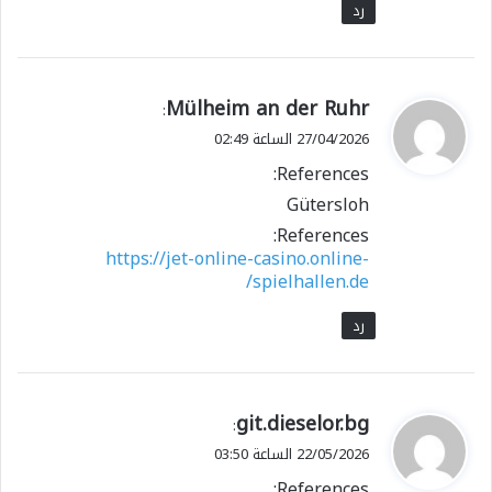
رد
ي
Mülheim an der Ruhr
:
ق
27/04/2026 الساعة 02:49
و
References:
ل
Gütersloh
References:
https://jet-online-casino.online-
spielhallen.de/
رد
ي
git.dieselor.bg
:
ق
22/05/2026 الساعة 03:50
و
References: