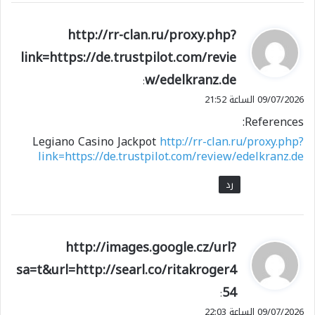
ي
http://rr-clan.ru/proxy.php?
ق
link=https://de.trustpilot.com/revie
و
w/edelkranz.de
ل
:
09/07/2026 الساعة 21:52
References:
Legiano Casino Jackpot
http://rr-clan.ru/proxy.php?
link=https://de.trustpilot.com/review/edelkranz.de
رد
ي
http://images.google.cz/url?
ق
sa=t&url=http://searl.co/ritakroger4
و
54
ل
:
09/07/2026 الساعة 22:03