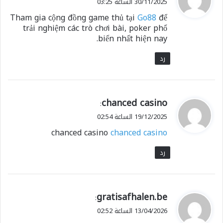
30/11/2025 الساعة 03:25
و
Tham gia cộng đồng game thủ tại
Go88
để
ل
trải nghiệm các trò chơi bài, poker phổ
biến nhất hiện nay.
رد
ي
chanced casino
:
ق
19/12/2025 الساعة 02:54
و
chanced casino
chanced casino
ل
رد
ي
gratisafhalen.be
:
ق
13/04/2026 الساعة 02:52
و