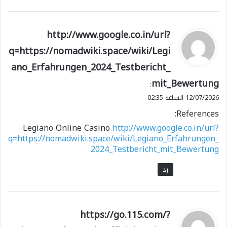
ي
http://www.google.co.in/url?
ق
q=https://nomadwiki.space/wiki/Legi
و
ano_Erfahrungen_2024_Testbericht_
ل
mit_Bewertung
:
12/07/2026 الساعة 02:35
References:
Legiano Online Casino
http://www.google.co.in/url?
q=https://nomadwiki.space/wiki/Legiano_Erfahrungen_
2024_Testbericht_mit_Bewertung
رد
ي
https://go.115.com/?
ق