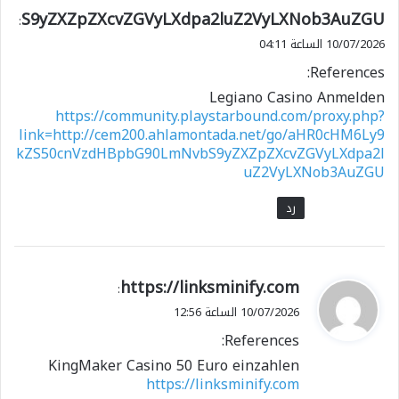
S9yZXZpZXcvZGVyLXdpa2luZ2VyLXNob3AuZGU
:
10/07/2026 الساعة 04:11
References:
Legiano Casino Anmelden
https://community.playstarbound.com/proxy.php?
link=http://cem200.ahlamontada.net/go/aHR0cHM6Ly9
kZS50cnVzdHBpbG90LmNvbS9yZXZpZXcvZGVyLXdpa2l
uZ2VyLXNob3AuZGU
رد
ي
https://linksminify.com
:
ق
10/07/2026 الساعة 12:56
و
References:
ل
KingMaker Casino 50 Euro einzahlen
https://linksminify.com