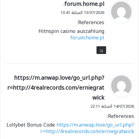
ي
forum.home.pl
:
ق
13/07/2026 الساعة 13:41
و
References:
ل
Hitnspin casino auszahlung
forum.home.pl
رد
ي
https://m.anwap.love/go_url.php?
ق
r=http://4realrecords.com/erniegrat
و
wick
ل
:
14/07/2026 الساعة 22:11
References:
Lollybet Bonus Code
https://m.anwap.love/go_url.php?
r=http://4realrecords.com/erniegratwick