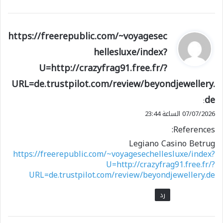
مع الطبيعة المؤقتة للعقد، وحصول كل دولة على
نسبة من الوظائف حسب مساهمتها في ميزانية
الجامعة.
ي
https://freerepublic.com/~voyagesec
وختم “قطان” تغريداته العشرين قائلاً: يقول الإمام
ق
hellesluxe/index?
و
الشافعي -رحمه الله- “أيها الحق لم تجعل لي صديقًا”.
U=http://crazyfrag91.free.fr/?
ل
URL=de.trustpilot.com/review/beyondjewellery.
شارك هذا الموضوع:
de
:
فيس بوك
X
07/07/2026 الساعة 23:44
References:
معجب بهذه:
Legiano Casino Betrug
https://freerepublic.com/~voyagesechellesluxe/index?
تحميل...
U=http://crazyfrag91.free.fr/?
URL=de.trustpilot.com/review/beyondjewellery.de
رد