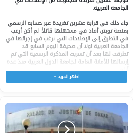
موجهًا عشرين تغريدة لمجموعة من الإصلاحات في
الجامعة العربية.
جاء ذلك في قرابة عشرين تغريدة عبر حسابه الرسمي
بمنصة تويتر، أفاد في مستهلها قائلاً: لم أكن أرغب
في التطرق إلى الإصلاحات التي نرغب في إجرائها في
الجامعة العربية لولا أن صحيفة اليوم السابع قد
تطرقت لها بعد أن تسربت المذكرة الرسمية التي تم
إرسالها للأمانة العامة لـجامعة الدول العربية‬ منذ عدة
أيام.
2ـ قبل أن أخوض في هذا الأمر أقول وبكل صراحة إن
اظهر المزيد
جامعة الدول العربية منظمة بدون أنياب وعليها أن
تدرس كيف أصبح للاتحاد الأفريقي والاتحاد الأوروبي
قوة ومكانة وتحاول أن تعمل على تحقيق هذا الهدف
مهما كلفها من مال.
‏3ـ أعرف أن هذا الأمر يحتاج إلى سنوات طويلة وإلى
الاستعانة بخبراء من كافة الدول العربية وأن يتم
التعاقد معهم من خلال لائحة الخبراء في الجامعة بدلاً