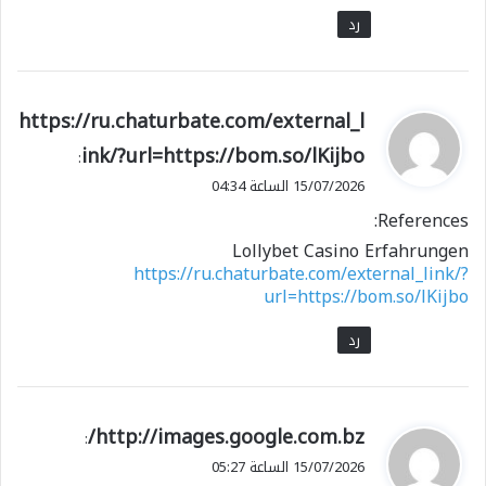
رد
ي
https://ru.chaturbate.com/external_l
ق
ink/?url=https://bom.so/lKijbo
:
و
15/07/2026 الساعة 04:34
ل
References:
Lollybet Casino Erfahrungen
https://ru.chaturbate.com/external_link/?
url=https://bom.so/lKijbo
رد
ي
http://images.google.com.bz/
:
ق
15/07/2026 الساعة 05:27
و