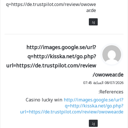
q=https://de.trustpilot.com/review/owowe
ar.de
رد
ي
http://images.google.se/url?
ق
q=http://kisska.net/go.php?
و
url=https://de.trustpilot.com/review
ل
/owowear.de
:
08/07/2026 الساعة 07:45
References:
Casino lucky win
http://images.google.se/url?
q=http://kisska.net/go.php?
url=https://de.trustpilot.com/review/owowear.de
رد