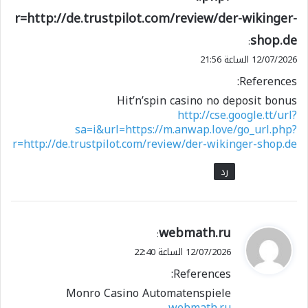
r=http://de.trustpilot.com/review/der-wikinger-
shop.de
:
12/07/2026 الساعة 21:56
References:
Hit’n’spin casino no deposit bonus
http://cse.google.tt/url?
sa=i&url=https://m.anwap.love/go_url.php?
r=http://de.trustpilot.com/review/der-wikinger-shop.de
رد
ي
webmath.ru
:
ق
12/07/2026 الساعة 22:40
و
References:
ل
Monro Casino Automatenspiele
webmath.ru