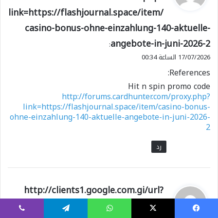
و
link=https://flashjournal.space/item/
ل
casino-bonus-ohne-einzahlung-140-aktuelle-
angebote-in-juni-2026-2
:
17/07/2026 الساعة 00:34
References:
Hit n spin promo code
http://forums.cardhunter.com/proxy.php?
link=https://flashjournal.space/item/casino-bonus-
ohne-einzahlung-140-aktuelle-angebote-in-juni-2026-
2
رد
ي
http://clients1.google.com.gi/url?
ق
q=https://vlauncher.net/user/mealef
و
يسبوك
X
واتساب
تيلقرام
ڤايبر