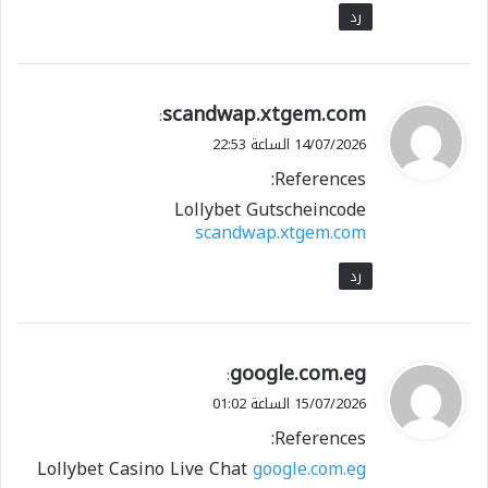
رد
ي
scandwap.xtgem.com
:
ق
14/07/2026 الساعة 22:53
و
References:
ل
Lollybet Gutscheincode
scandwap.xtgem.com
رد
ي
google.com.eg
:
ق
15/07/2026 الساعة 01:02
و
References:
ل
Lollybet Casino Live Chat
google.com.eg