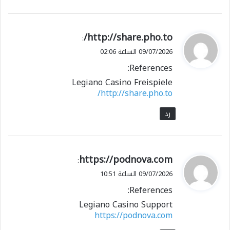
ي
http://share.pho.to/
:
ق
09/07/2026 الساعة 02:06
و
References:
ل
Legiano Casino Freispiele
http://share.pho.to/
رد
ي
https://podnova.com
:
ق
09/07/2026 الساعة 10:51
و
References:
ل
Legiano Casino Support
https://podnova.com