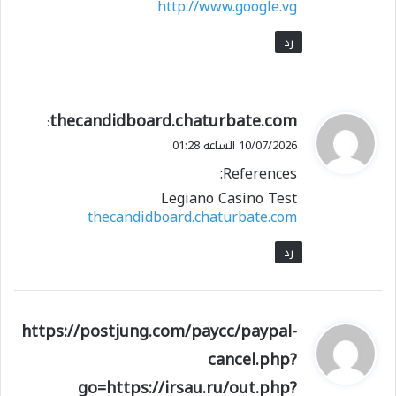
http://www.google.vg
رد
ي
thecandidboard.chaturbate.com
:
ق
10/07/2026 الساعة 01:28
و
References:
ل
Legiano Casino Test
thecandidboard.chaturbate.com
رد
ي
https://postjung.com/paycc/paypal-
ق
cancel.php?
و
go=https://irsau.ru/out.php?
ل