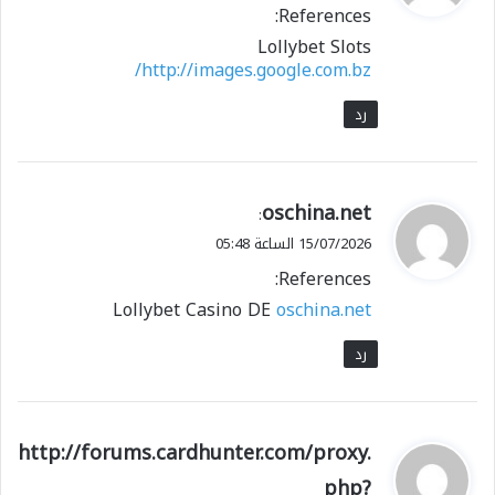
References:
ل
Lollybet Slots
http://images.google.com.bz/
رد
ي
oschina.net
:
ق
15/07/2026 الساعة 05:48
و
References:
ل
Lollybet Casino DE
oschina.net
رد
ي
http://forums.cardhunter.com/proxy.
ق
php?