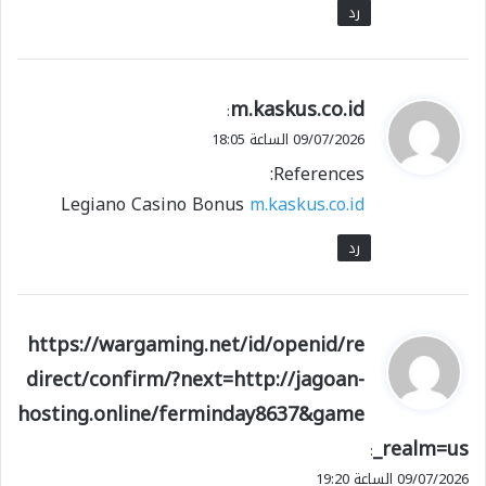
رد
ي
m.kaskus.co.id
:
ق
09/07/2026 الساعة 18:05
و
References:
ل
Legiano Casino Bonus
m.kaskus.co.id
رد
ي
https://wargaming.net/id/openid/re
ق
direct/confirm/?next=http://jagoan-
و
hosting.online/ferminday8637&game
ل
_realm=us
:
09/07/2026 الساعة 19:20