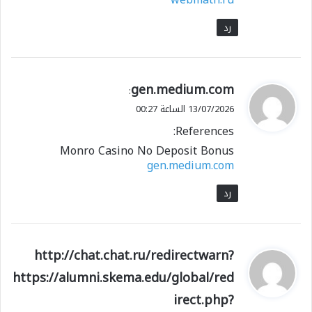
رد
ي
gen.medium.com
:
ق
13/07/2026 الساعة 00:27
و
References:
ل
Monro Casino No Deposit Bonus
gen.medium.com
رد
ي
http://chat.chat.ru/redirectwarn?
ق
https://alumni.skema.edu/global/red
و
irect.php?
ل