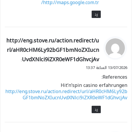
http://maps.google.com.tr/
رد
ي
http://eng.stove.ru/action.redirect/u
ق
rl/aHR0cHM6Ly92bGF1bmNoZXIucn
و
UvdXNlci9iZXR0eWF1dGhvcjAv
ل
:
13/07/2026 الساعة 13:37
References:
Hit’n’spin casino erfahrungen
http://eng.stove.ru/action.redirect/url/aHR0cHM6Ly92b
GF1bmNoZXIucnUvdXNlci9iZXR0eWF1dGhvcjAv
رد