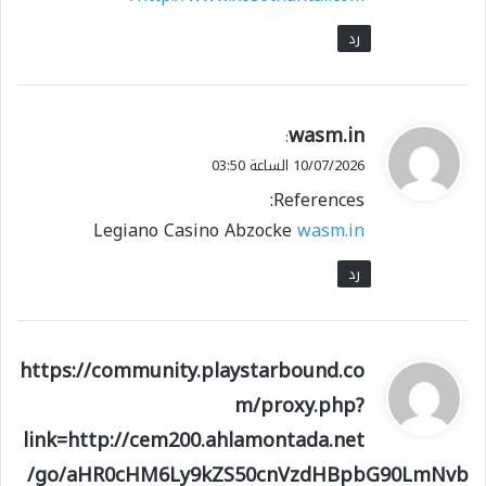
رد
ي
wasm.in
:
ق
10/07/2026 الساعة 03:50
و
References:
ل
Legiano Casino Abzocke
wasm.in
رد
ي
https://community.playstarbound.co
ق
m/proxy.php?
و
link=http://cem200.ahlamontada.net
ل
/go/aHR0cHM6Ly9kZS50cnVzdHBpbG90LmNvb