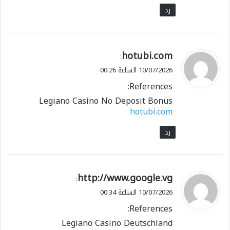
رد
ي
hotubi.com
:
ق
10/07/2026 الساعة 00:26
و
References:
ل
Legiano Casino No Deposit Bonus
hotubi.com
رد
ي
http://www.google.vg
:
ق
10/07/2026 الساعة 00:34
و
References:
ل
Legiano Casino Deutschland