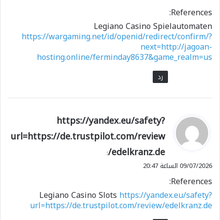
References:
Legiano Casino Spielautomaten
https://wargaming.net/id/openid/redirect/confirm/?
next=http://jagoan-
hosting.online/ferminday8637&game_realm=us
رد
ي
https://yandex.eu/safety?
ق
url=https://de.trustpilot.com/review
و
/edelkranz.de
ل
:
09/07/2026 الساعة 20:47
References:
Legiano Casino Slots
https://yandex.eu/safety?
url=https://de.trustpilot.com/review/edelkranz.de