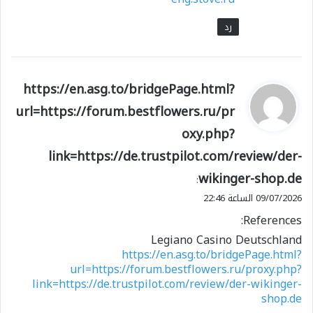
رد
ي
https://en.asg.to/bridgePage.html?
ق
url=https://forum.bestflowers.ru/pr
و
oxy.php?
ل
link=https://de.trustpilot.com/review/der-
wikinger-shop.de
:
09/07/2026 الساعة 22:46
References:
Legiano Casino Deutschland
https://en.asg.to/bridgePage.html?
url=https://forum.bestflowers.ru/proxy.php?
link=https://de.trustpilot.com/review/der-wikinger-
shop.de