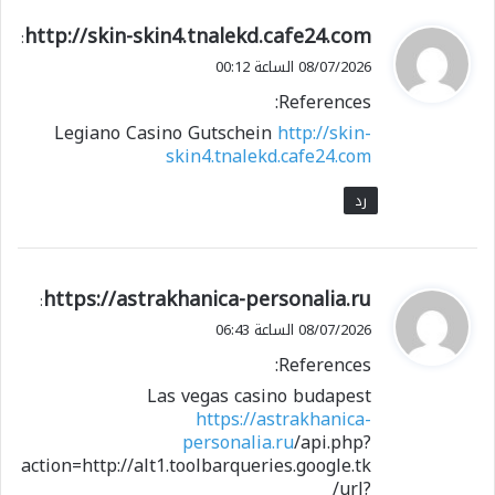
ي
http://skin-skin4.tnalekd.cafe24.com
:
ق
08/07/2026 الساعة 00:12
و
References:
ل
Legiano Casino Gutschein
http://skin-
skin4.tnalekd.cafe24.com
رد
ي
https://astrakhanica-personalia.ru
:
ق
08/07/2026 الساعة 06:43
و
References:
ل
Las vegas casino budapest
https://astrakhanica-
personalia.ru
/api.php?
action=http://alt1.toolbarqueries.google.tk
/url?