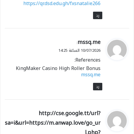
https://qr.dsd.edu.gh/fxsnatalie266
رد
ي
mssq.me
:
ق
10/07/2026 الساعة 14:25
و
References:
ل
KingMaker Casino High Roller Bonus
mssq.me
رد
ي
http://cse.google.tt/url?
ق
sa=i&url=https://m.anwap.love/go_ur
و
l.php?
ل