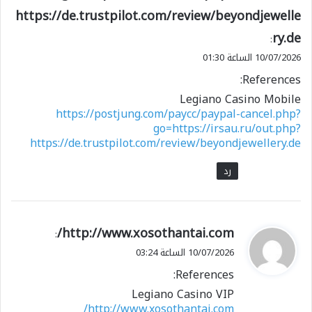
https://de.trustpilot.com/review/beyondjewelle
ry.de
:
10/07/2026 الساعة 01:30
References:
Legiano Casino Mobile
https://postjung.com/paycc/paypal-cancel.php?
go=https://irsau.ru/out.php?
https://de.trustpilot.com/review/beyondjewellery.de
رد
ي
http://www.xosothantai.com/
:
ق
10/07/2026 الساعة 03:24
و
References:
ل
Legiano Casino VIP
http://www.xosothantai.com/