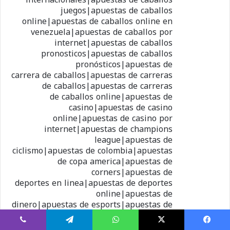
juegos|apuestas de caballos
online|apuestas de caballos online en
venezuela|apuestas de caballos por
internet|apuestas de caballos
pronosticos|apuestas de caballos
pronósticos|apuestas de
carrera de caballos|apuestas de carreras
de caballos|apuestas de carreras
de caballos online|apuestas de
casino|apuestas de casino
online|apuestas de casino por
internet|apuestas de champions
league|apuestas de
ciclismo|apuestas de colombia|apuestas
de copa america|apuestas de
corners|apuestas de
deportes en linea|apuestas de deportes
online|apuestas de
dinero|apuestas de esports|apuestas de
eurocopa|apuestas de europa
league|apuestas de f1|apuestas
يسبوك
X
واتساب
تيلقرام
ڤايبر