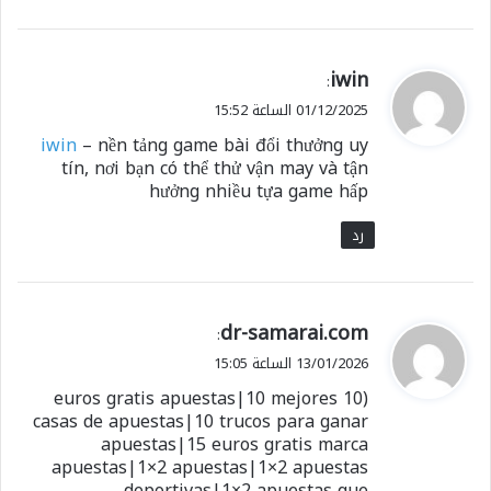
ي
iwin
:
ق
01/12/2025 الساعة 15:52
و
iwin
– nền tảng game bài đổi thưởng uy
ل
tín, nơi bạn có thể thử vận may và tận
hưởng nhiều tựa game hấp
رد
ي
dr-samarai.com
:
ق
13/01/2026 الساعة 15:05
و
(10 euros gratis apuestas|10 mejores
ل
casas de apuestas|10 trucos para ganar
apuestas|15 euros gratis marca
apuestas|1×2 apuestas|1×2 apuestas
deportivas|1×2 apuestas que