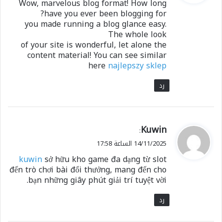
Wow, marvelous blog format! How long
ل
have you ever been blogging for?
you made running a blog glance easy.
The whole look
of your site is wonderful, let alone the
content material! You can see similar
here
najlepszy sklep
رد
ي
Kuwin
:
ق
14/11/2025 الساعة 17:58
و
kuwin
sở hữu kho game đa dạng từ slot
ل
đến trò chơi bài đổi thưởng, mang đến cho
bạn những giây phút giải trí tuyệt vời.
رد