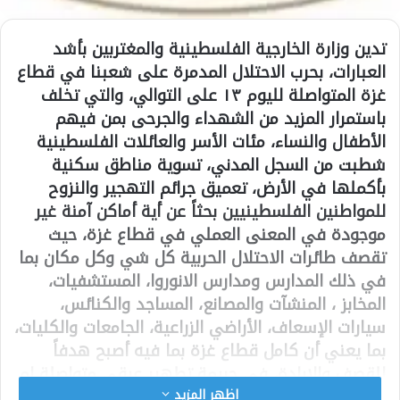
تدين وزارة الخارجية الفلسطينية والمغتربين بأشد
العبارات، بحرب الاحتلال المدمرة على شعبنا في قطاع
غزة المتواصلة لليوم ١٣ على التوالي، والتي تخلف
باستمرار المزيد من الشهداء والجرحى بمن فيهم
الأطفال والنساء، مئات الأسر والعائلات الفلسطينية
شطبت من السجل المدني، تسوية مناطق سكنية
بأكملها في الأرض، تعميق جرائم التهجير والنزوح
للمواطنين الفلسطينيين بحثاً عن أية أماكن آمنة غير
موجودة في المعنى العملي في قطاع غزة، حيث
تقصف طائرات الاحتلال الحربية كل شي وكل مكان بما
في ذلك المدارس ومدارس الانوروا، المستشفيات،
المخابز ، المنشآت والمصانع، المساجد والكنائس،
سيارات الإسعاف، الأراضي الزراعية، الجامعات والكليات،
بما يعني أن كامل قطاع غزة بما فيه أصبح هدفاً
للقصف والإبادة، في جريمة تطهير عرقي متواصلة لم
يسبق لها مثيل.
اظهر المزيد