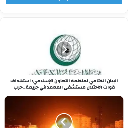
كما تدين الوزارة بشدة جرائم قوات الاحتلال
وميليشيات المستوطنين المسلحة في الضفة الغربية
المحتلة بما فيها القدس الشرقية التي أدت حتى الآن
إلى استشهاد ٦٩ مواطناً فلسطينياً بمن فيهم
عشرات الأطفال ومئات الجرحى والاصابات ومصادرة
المزيد من الأراضي لصالح الاستيطان، تشديد الطوق
والخناق على الضفة الغربية وتقطيع أوصالها وفرض
المزيد من العقوبات الجماعية على المواطنين
الفلسطينيين، في ظل التصعيد الحاصل في
الاقتحامات والاعتقالات الجماعية والحصار والاجتياحات
كما يحصل حالياً في مخيم نور شمس.
البيان الختامي لمنظمة التعاون الإسلامي: استهداف
قوات الاحتلال مستشفى المعمداني جريمة_حرب
تحمل الوزارة الحكومة الإسرائيلية المسؤولية الكاملة
والمباشرة عن نتائج جرائم التطهير العرقي في قطاع
غزة وجرائمها في الضفة الغربية المحتلة بما فيها
القدس الشرقية، كما تحمل المجتمع الدولي
المسؤولية عن تخاذله في وضع حد لهذه الحرب