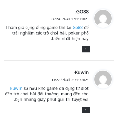
ي
GO88
:
ق
17/11/2025 الساعة 06:24
و
Tham gia cộng đồng game thủ tại
Go88
để
ل
trải nghiệm các trò chơi bài, poker phổ
biến nhất hiện nay.
رد
ي
Kuwin
:
ق
21/11/2025 الساعة 13:27
و
kuwin
sở hữu kho game đa dạng từ slot
ل
đến trò chơi bài đổi thưởng, mang đến cho
bạn những giây phút giải trí tuyệt vời.
رد