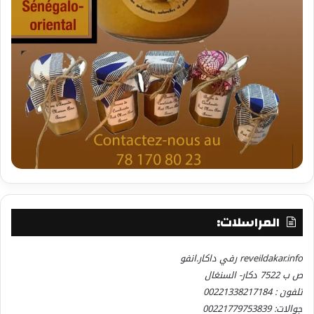
المراسلات:
reveildakar.info رفي داكار.انفو
ص ب 7522 دكار- السنغال
تلفون : 00221338217184
جوالات: 00221779753839