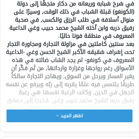
في شرخ شبابه وريعانه من دكار متجهًا إلى دولة
(الكونغو) قبلة الشباب في ذلك الوقت, وسيرًا على
منوال أسلافه في طلب الرزق والكسب, في صحبة
رفيق دربه وابن أخته الشيخ محمد حبيب وغي الداعية
المعروف في منطقة فوتا حاليًا.
بعد سنتين كاملتين في مزاولة التجارة ومجاورة التجار
تحت إشراف شقيقه الأكبر الشيخ الحسن وغي -الداعية
المعروف في كونغو- لم يجد الشاب ضالته في هذه
الأسواق رغم رواجها وغزارة وارداتها, من ثَم فكّر أن
يغير المسار ويرحل من السوق, ويهاجر التجارة سالكاً
طريقًا يلتمس فيه علمًا يقربه إلى ربّه ويرفع عن نفسه
الجهل في الدين, وكانت الرغبة نفسها هي رغبة
رفيق دربه الشيخ محمد حبيب وغي ,فخرجا إلى دمشق
عاصمة الجمهورية العربية السورية عام 2000, والتحقا
بمعهد الشيخ بدر الدين الحسني – محدّث الشام
اظهر المزيد
المعروف- وتخرجا فيه بالشهادة الثانوية.
خلال هذه الفترة الشامية تلقى الشاب العلم على يد