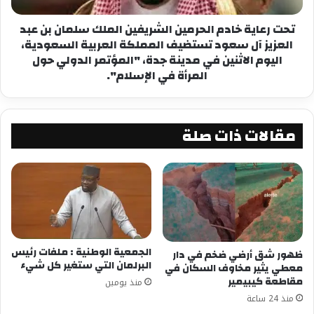
تحت رعاية خادم الحرمين الشريفين الملك سلمان بن عبد
العزيز آل سعود تستضيف المملكة العربية السعودية،
اليوم الاثنين في مدينة جدة، "المؤتمر الدولي حول
المرأة في الإسلام".
مقالات ذات صلة
الجمعية الوطنية : ملفات رئيس
ظهور شق أرضي ضخم في دار
وبالفعل تمت الموافقة على طلب الشاب وقبوله دون
البرلمان التي ستغير كل شيء
معطي يثير مخاوف السكان في
مقاطعة كيبيمير
رفيقه في جامعة أم القرى بمكة المكرمة عام 2004,
منذ يومين
منذ 24 ساعة
فرجع إلى السنغال للقيام بإجراءات السفر إلى بلاد