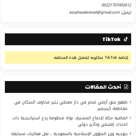
00221707492612
إيميل: assahwalereveil@gmail.com
TikTok
إضافة TikTok مطلوبة لتفعيل هذه المنطقة.
أحدث المقالات
ظهور شق أرضي ضخم في دار معطي يثير مخاوف السكان في
مقاطعة كيبيمير
اتفاقية مكة للدفاع المشترك: نواة منظومة ردع استراتيجية ذات
امتداد إقليمي وتأثير دولي
بتوجيه وزير الشؤون الإسلامية بالسعودية .. نقل فعاليات مسابقة