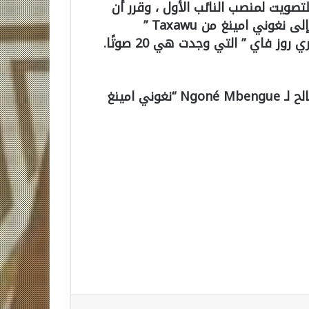
تصويت لمنصب النائب الأول ، وقرر أن
عباس فال هو الذي يفسح المجال لشرط التكافؤ ، إلى نغوني امينغ من Taxawu ”
تاخاووالسنغال” التي حصلت على 60 صوتًا أمام “ماري روز فاي ” التي وجدت هي 20 صوتًا.
وهكذا يتخلى منسق حزب ” باستيف” عن مكانه لصالح لـ Ngoné Mbengue “نغوني امينغ
مشاركة عبر البريد
طباعة