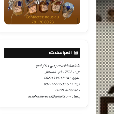
المراسلات:
reveildakar.info رفي داكار.انفو
ص ب 7522 دكار- السنغال
تلفون : 00221338217184
جوالات: 00221779753839
00221707492612
إيميل: assahwalereveil@gmail.com