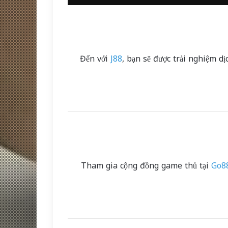
Đến với
J88
, bạn sẽ được trải nghiệm d
Tham gia cộng đồng game thủ tại
Go8