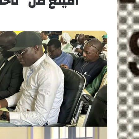
امينغ من “تاخاوو 