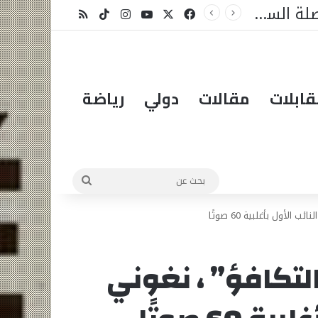
ل شيء
X
فيسبوك
يوتيوب
انستقرام
‫TikTok
ملخص الموقع RSS
ابلات
مقالات
دولي
رياضة
بحث
عن
أول بأغلبية 60 صوتًا
لتكافؤ” ، نغوني