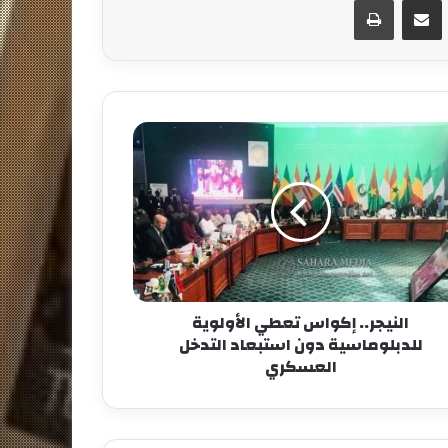
النيجر.. إكواس تعطي الأولوية
للدبلوماسية دون استبعاد التدخل
العسكري