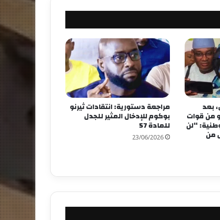
، بعد
مراجعة دستورية: انتقادات ثيرنو
بو من قوات
بوكوم للإدخال المثير للجدل
وطنية: “لن
للمادة 57
ل من
23/06/2026