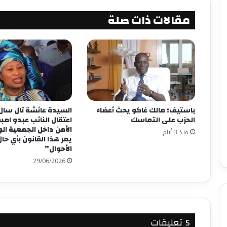
مقالات ذات صلة
باستيف؛ مالك غاكو يحث أعضاء
السيدة عائشة تال سال
الحزب على التماسك
اعتقال النائب عبدو ام
الأمن داخل الجمعية ال
منذ 3 أيام
يمر هذا القانون بأي حا
الأحوال”
29/06/2026
‫5 تعليقات