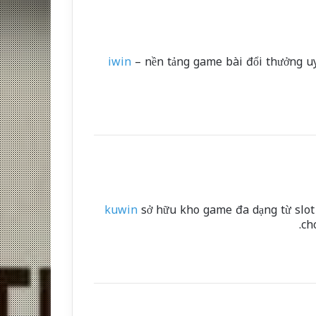
iwin
– nền tảng game bài đổi thưởng uy 
kuwin
sở hữu kho game đa dạng từ slot 
ch