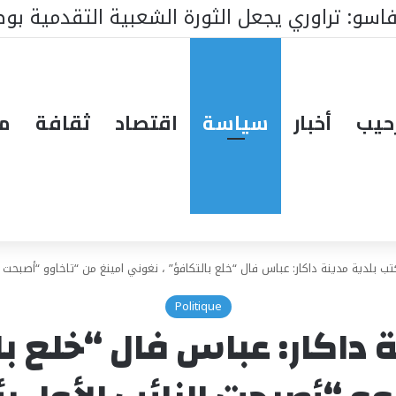
 الوطنية : ملفات رئيس البرلمان التي ستغير ك
حيب
أخبار
سياسة
اقتصاد
ثقافة
مق
ب بلدية مدينة داكار: عباس فال “خلع بالتكافؤ” ، نغوني امينغ من “تاخاوو “أصبحت النائب ال
Politique
 داكار: عباس فال “خلع با