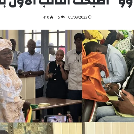
“أصبحت النائب الأول بأغلبية 60
410
5
09/08/2023