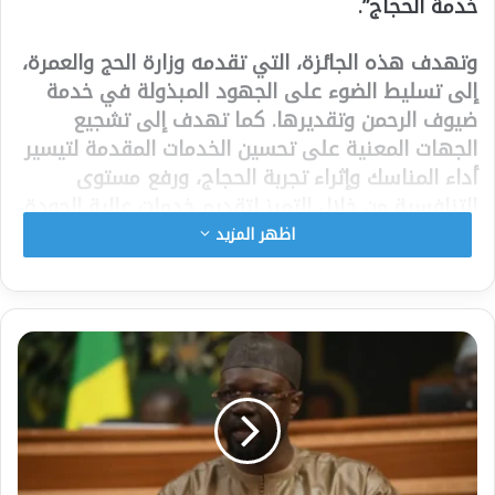
خدمة الحجاج”.
وتهدف هذه الجائزة، التي تقدمه وزارة الحج والعمرة،
إلى تسليط الضوء على الجهود المبذولة في خدمة
ضيوف الرحمن وتقديرها. كما تهدف إلى تشجيع
الجهات المعنية على تحسين الخدمات المقدمة لتيسير
أداء المناسك وإثراء تجربة الحجاج، ورفع مستوى
التنافسية من خلال التميز لتقديم خدمات عالية الجودة
في جميع الجهات المعنية بخدمة ضيوف الرحمن. كما
اظهر المزيد
تهدف إلى تعزيز دور قادة البعثات وموظفيه من خلال
تشجيعهم وتحفيزهم على السعي نحو التطوير
المستمر.
وعُقد هذا الاجتماع بحضور النائب الأول للمندوب،
السيد حسن انجاي، والنائب الثاني السيد محمد منصور
انجاي، والأمين الدائم، السفير شيخ عبده انجاي،
ومفتش الخدمات في وزارة الخارجية، السفير بوبكر صو.