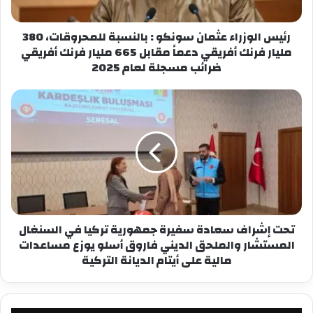
شارك هذا الموضوع:
رئيس الوزراء عثمان سونكو : بالنسبة للمحروقات، 380
فيس بوك
X
مليار فرنك أفريقي دعماً مقابل 665 مليار فرنك أفريقي
ضرائب مسجلة لعام 2025
معجب بهذه:
تحت إشراف سعادة سفيرة جمهورية تركيا في السنغال
المستشار والملحق الديني فاروق أسلو يوزع مساعدات
مالية على أيتام الديانة التركية