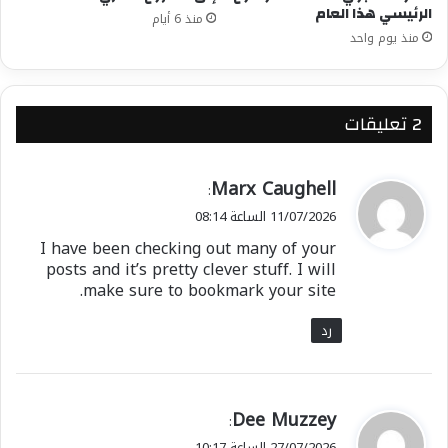
الرئيسي هذا العام
منذ 6 أيام
منذ يوم واحد
‫2 تعليقات
ي
Marx Caughell
:
ق
11/07/2026 الساعة 08:14
و
I have been checking out many of your
ل
posts and it’s pretty clever stuff. I will
make sure to bookmark your site.
رد
ي
Dee Muzzey
:
ق
27/07/2026 الساعة 10:17