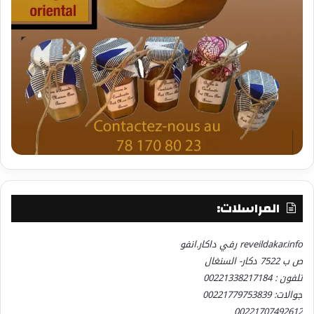
المراسلات:
reveildakar.info رفي داكار.انفو
ص ب 7522 دكار- السنغال
تلفون : 00221338217184
جوالات: 00221779753839
00221707492612