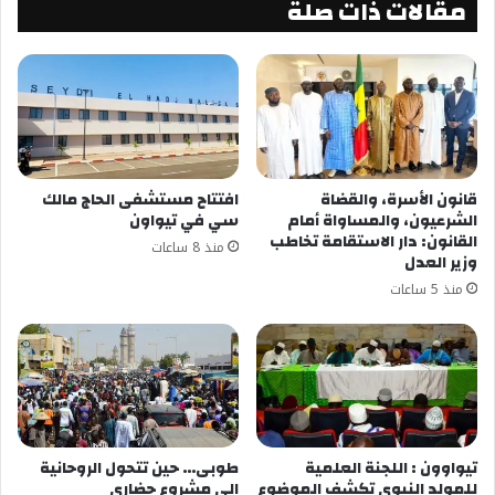
مقالات ذات صلة
قانون الأسرة، والقضاة
افتتاح مستشفى الحاج مالك
الشرعيون، والمساواة أمام
سي في تيواون
القانون: دار الاستقامة تخاطب
منذ 8 ساعات
وزير العدل
منذ 5 ساعات
تيواوون : اللجنة العلمية
طوبى… حين تتحول الروحانية
للمولد النبوي تكشف الموضوع
إلى مشروع حضاري