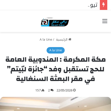
تيواوون : اللجنة العلمية للمولد النبوي تكشف الموضوع الرئيسي هذا العام
خيارات
الرئيسية
/
A la Une
A la Une
مكة المكرمة : المندوبية العامة
للحج تستقبل وفد “جائزة لبّيتم”
في مقر البعثة السنغالية
157
2
22/05/2026