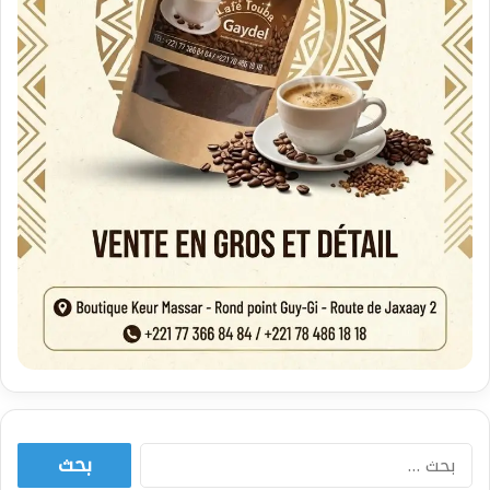
البحث
عن: