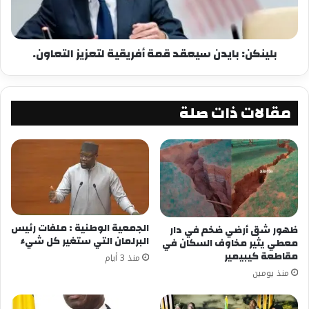
بلينكن: بايدن سيعقد قمة أفريقية لتعزيز التعاون.
مقالات ذات صلة
الجمعية الوطنية : ملفات رئيس
ظهور شق أرضي ضخم في دار
البرلمان التي ستغير كل شيء
معطي يثير مخاوف السكان في
مقاطعة كيبيمير
منذ 3 أيام
منذ يومين