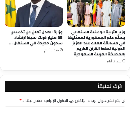
وزير التربية الوطنية السنغالي
وزارة العدل تعلن عن تخصيص
يسلّم علم الجمهورية لممثليها
25 مليار فرنك سيفا لإنشاء
في مسابقة الملك عبد العزيز
سجون جديدة في السنغال …
الدولية لحفظ القرآن الكريم
منذ 3 أيام
بالمملكة العربية السعودية
منذ 3 أيام
اترك تعليقاً
لن يتم نشر عنوان بريدك الإلكتروني.
الحقول الإلزامية مشار إليها بـ
*
ا
ل
ت