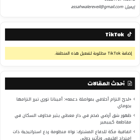
إيميل: assahwalereveil@gmail.com
TikTok
إضافة TikTok مطلوبة لتفعيل هذه المنطقة.
أحدث المقالات
«لديّ التزام أخلاقي بمواصلة دعمه»: أميناتا توري تبرر التزامها
بجوماي
ظهور شق أرضي ضخم في دار معطي يثير مخاوف السكان في
مقاطعة كيبيمير
اتفاقية مكة للدفاع المشترك: نواة منظومة ردع استراتيجية ذات
امتداد إقليمي وتأثير دولي