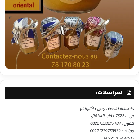
المراسلات:
reveildakar.info رفي داكار.انفو
ص ب 7522 دكار- السنغال
تلفون : 00221338217184
جوالات: 00221779753839
00221707492612