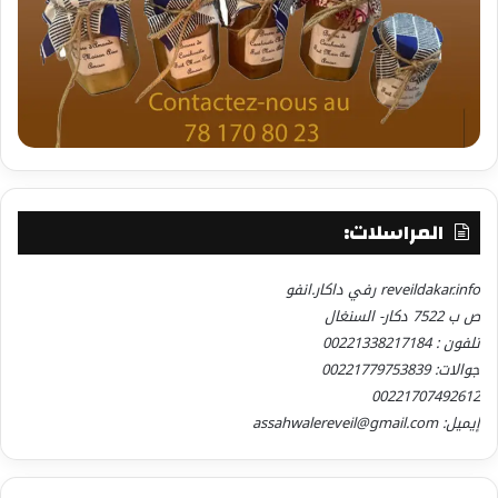
المراسلات:
reveildakar.info رفي داكار.انفو
ص ب 7522 دكار- السنغال
تلفون : 00221338217184
جوالات: 00221779753839
00221707492612
إيميل: assahwalereveil@gmail.com