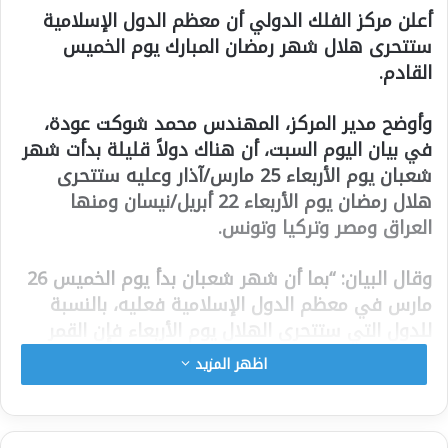
أعلن مركز الفلك الدولي أن معظم الدول الإسلامية
ستتحرى هلال شهر رمضان المبارك يوم الخميس
القادم.
وأوضح مدير المركز، المهندس محمد شوكت عودة،
في بيان اليوم السبت، أن هناك دولاً قليلة بدأت شهر
شعبان يوم الأربعاء 25 مارس/آذار وعليه ستتحرى
هلال رمضان يوم الأربعاء 22 أبريل/نيسان ومنها
العراق ومصر وتركيا وتونس.
وقال البيان: “بما أن شهر شعبان بدأ يوم الخميس 26
مارس في معظم الدول الإسلامية فعليه، بالنسبة
للدول التي ستتحرى الهلال يوم الأربعاء فإن القمر
سيغيب في ذلك اليوم قبل غروب الشمس وسيحدث
اظهر المزيد
الاقتران بعد غروب الشمس، أي أن رؤية الهلال
مستحيلة بعد غروب شمس يوم الأربعاء وعليه فإن
هذه الدول ستكمل عدة شعبان ثلاثين يوما وستبدأ