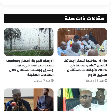
أما بالنسبة للدول التي تشترط الرؤية بالعين المجردة
فقط أو الدول الواقعة في وسط وشرق العالم
الإسلامي والتي لن تتمكن يوم الخميس من رؤية
مقالات ذات صلة
الهلال حتى باستخدام التلسكوب فيتوقع أن يبدأ
فيها شهر رمضان المبارك يوم السبت 25 أبريل/نيسان.
شارك هذا الموضوع:
فيس بوك
X
وزارة الداخلية تسخر أجهزتها
الأرصاد الجوية: أمطار وعواصف
لتأمين “غامو مدينة باي”
رعدية متوقعة في جنوب
معجب بهذه:
2026 وتوقعات باستقبال
وشرق ووسط السنغال خلال
ملايين الزوار
الساعات المقبلة
منذ 35 دقيقة
منذ 7 ساعات