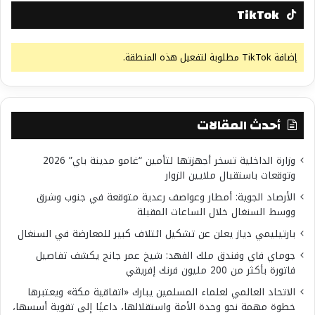
TikTok
إضافة TikTok مطلوبة لتفعيل هذه المنطقة.
أحدث المقالات
وزارة الداخلية تسخر أجهزتها لتأمين “غامو مدينة باي” 2026
وتوقعات باستقبال ملايين الزوار
الأرصاد الجوية: أمطار وعواصف رعدية متوقعة في جنوب وشرق
ووسط السنغال خلال الساعات المقبلة
بارتيليمي دياز يعلن عن تشكيل ائتلاف كبير للمعارضة في السنغال
جوماي فاي وفندق ملك الفهد: شيخ عمر جانج يكشف تفاصيل
فاتورة بأكثر من 200 مليون فرنك إفريقي
الاتحاد العالمي لعلماء المسلمين يبارك «اتفاقية مكة» ويعتبرها
خطوة مهمة نحو وحدة الأمة واستقلالها، داعيًا إلى تقوية أسسها،