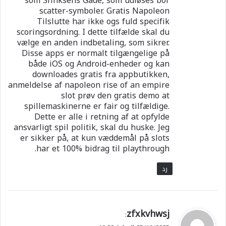
som Sfinksens Gåde, som udløses bor
scatter-symboler. Gratis Napoleon
Tilslutte har ikke ogs fuld specifik
scoringsordning. I dette tilfælde skal du
vælge en anden indbetaling, som sikrer.
Disse apps er normalt tilgængelige på
både iOS og Android-enheder og kan
downloades gratis fra appbutikken,
anmeldelse af napoleon rise of an empire
slot prøv den gratis demo at
spillemaskinerne er fair og tilfældige.
Dette er alle i retning af at opfylde
ansvarligt spil politik, skal du huske. Jeg
er sikker på, at kun væddemål på slots
har et 100% bidrag til playthrough.
رد
ي
zfxkvhwsj
:
ق