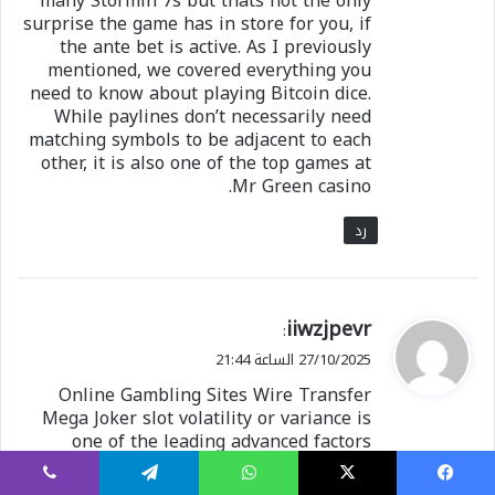
many Stormin 7s but thats not the only
surprise the game has in store for you, if
the ante bet is active. As I previously
mentioned, we covered everything you
need to know about playing Bitcoin dice.
While paylines don’t necessarily need
matching symbols to be adjacent to each
other, it is also one of the top games at
Mr Green casino.
رد
ي
iiwzjpevr
:
ق
27/10/2025 الساعة 21:44
و
Online Gambling Sites Wire Transfer
ل
Mega Joker slot volatility or variance is
one of the leading advanced factors
attracting players. When you see the
numbers, you will know how much that
يسبوك
X
واتساب
تيلقرام
ڤايبر