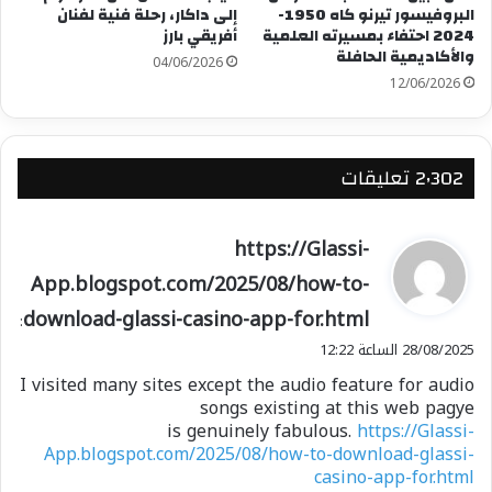
البروفيسور تيرنو كاه 1950-
إلى داكار، رحلة فنية لفنان
2024 احتفاء بمسيرته العلمية
أفريقي بارز
والأكاديمية الحافلة
04/06/2026
12/06/2026
‫2٬302 تعليقات
ي
https://Glassi-
ق
App.blogspot.com/2025/08/how-to-
و
download-glassi-casino-app-for.html
ل
:
28/08/2025 الساعة 12:22
I visited many sites except the audio feature for audio
songs existing at this web pagye
is genuinely fabulous.
https://Glassi-
App.blogspot.com/2025/08/how-to-download-glassi-
casino-app-for.html