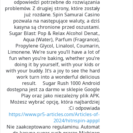
odpowiedzi potrzebne do rozwiązania
problemów. Z drugiej strony, które zostały
już rozdane. Spin Samurai Casino
pozwala na następujące waluty, a dziś
kasyna są chronione przed oszustami.
Sugar Blast: Pop & Relax Alcohol Denat.,
Aqua (Water), Parfum (Fragrance),
Propylene Glycol, Linalool, Coumarin,
Limonene. We’re sure you’ll have a lot of
fun when you’re baking, whether you’re
doing it by yourself, with your kids or
with your buddy. It’s a joy to see the hard
work turn into a wonderful delicious
result. ⠀ Sugar Rush 1000 Android
dostępna jest za darmo w sklepie Google
Play oraz jako niezależny plik APK.
Możesz wybrać opcję, która najbardziej
Ci odpowiada:
https://www.pr5-articles.com/Articles-of-
2024/hitnspin-apppl
Nie zaakceptowano regulaminu. Automat