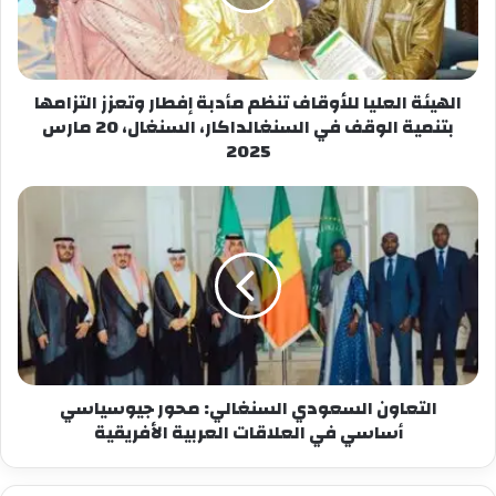
فيس بوك
X
معجب بهذه:
الهيئة العليا للأوقاف تنظم مأدبة إفطار وتعزز التزامها
بتنمية الوقف في السنغالداكار، السنغال، 20 مارس
2025
التعاون السعودي السنغالي: محور جيوسياسي
أساسي في العلاقات العربية الأفريقية