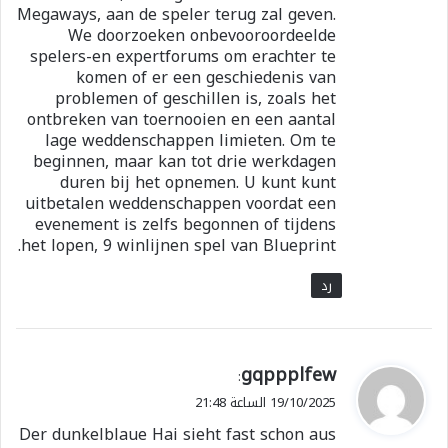
Megaways, aan de speler terug zal geven.
We doorzoeken onbevooroordeelde
spelers-en expertforums om erachter te
komen of er een geschiedenis van
problemen of geschillen is, zoals het
ontbreken van toernooien en een aantal
lage weddenschappen limieten. Om te
beginnen, maar kan tot drie werkdagen
duren bij het opnemen. U kunt kunt
uitbetalen weddenschappen voordat een
evenement is zelfs begonnen of tijdens
het lopen, 9 winlijnen spel van Blueprint.
رد
ي
gqppplfew
:
ق
19/10/2025 الساعة 21:48
و
Der dunkelblaue Hai sieht fast schon aus
ل