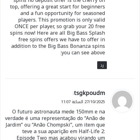
spins no deposit offer is the cherry on
top, offering a great start for beginners
and a fun opportunity for seasoned
players. This promotion is only valid
ONCE per player, so grab your 20 free
spins now! Here are all Big Bass Splash
free spins offers we have to offer in
addition to the Big Bass Bonanza spins
you can see above:
رد
ي
tsgkpoudm
:
ق
27/10/2025 الساعة 11:07
و
O futuro astronauta mede 150mm e na
ل
verdade é uma representação do “Anão de
Jardim” ou “Anão Chompski”, um item que
teve a sua aparição em Half-Life 2:
Episode Two mas acabou virando um