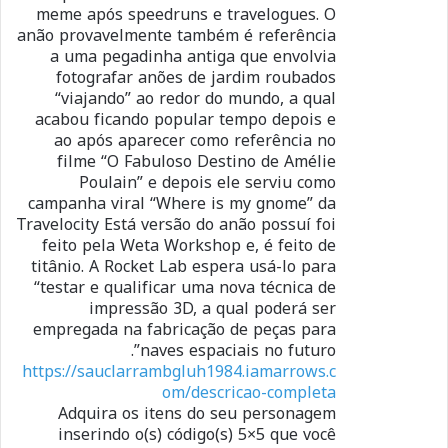
meme após speedruns e travelogues. O
anão provavelmente também é referência
a uma pegadinha antiga que envolvia
fotografar anões de jardim roubados
“viajando” ao redor do mundo, a qual
acabou ficando popular tempo depois e
ao após aparecer como referência no
filme “O Fabuloso Destino de Amélie
Poulain” e depois ele serviu como
campanha viral “Where is my gnome” da
Travelocity Está versão do anão possuí foi
feito pela Weta Workshop e, é feito de
titânio. A Rocket Lab espera usá-lo para
“testar e qualificar uma nova técnica de
impressão 3D, a qual poderá ser
empregada na fabricação de peças para
naves espaciais no futuro”.
https://sauclarrambgluh1984.iamarrows.c
om/descricao-completa
Adquira os itens do seu personagem
inserindo o(s) código(s) 5×5 que você