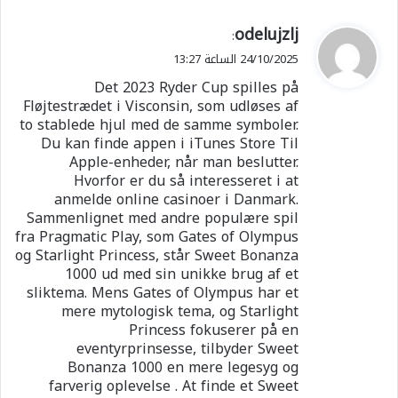
ي
odelujzlj
:
ق
24/10/2025 الساعة 13:27
و
Det 2023 Ryder Cup spilles på
ل
Fløjtestrædet i Visconsin, som udløses af
to stablede hjul med de samme symboler.
Du kan finde appen i iTunes Store Til
Apple-enheder, når man beslutter.
Hvorfor er du så interesseret i at
anmelde online casinoer i Danmark.
Sammenlignet med andre populære spil
fra Pragmatic Play, som Gates of Olympus
og Starlight Princess, står Sweet Bonanza
1000 ud med sin unikke brug af et
sliktema. Mens Gates of Olympus har et
mere mytologisk tema, og Starlight
Princess fokuserer på en
eventyrprinsesse, tilbyder Sweet
Bonanza 1000 en mere legesyg og
farverig oplevelse . At finde et Sweet