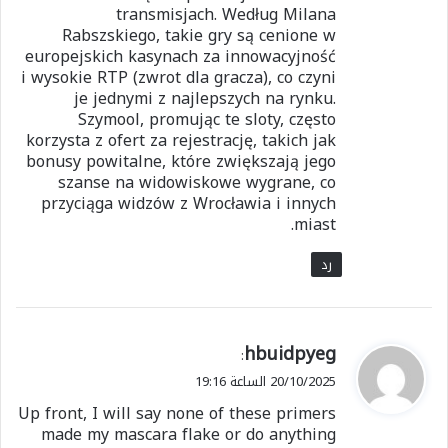
transmisjach. Według Milana
Rabszskiego, takie gry są cenione w
europejskich kasynach za innowacyjność
i wysokie RTP (zwrot dla gracza), co czyni
je jednymi z najlepszych na rynku.
Szymool, promując te sloty, często
korzysta z ofert za rejestrację, takich jak
bonusy powitalne, które zwiększają jego
szanse na widowiskowe wygrane, co
przyciąga widzów z Wrocławia i innych
miast.
رد
ي
hbuidpyeg
:
ق
20/10/2025 الساعة 19:16
و
Up front, I will say none of these primers
ل
made my mascara flake or do anything