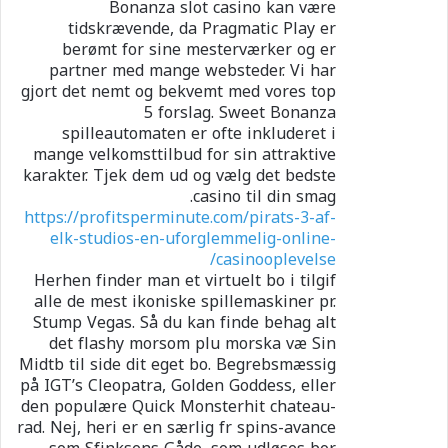
Bonanza slot casino kan være
tidskrævende, da Pragmatic Play er
berømt for sine mesterværker og er
partner med mange websteder. Vi har
gjort det nemt og bekvemt med vores top
5 forslag. Sweet Bonanza
spilleautomaten er ofte inkluderet i
mange velkomsttilbud for sin attraktive
karakter. Tjek dem ud og vælg det bedste
casino til din smag.
https://profitsperminute.com/pirats-3-af-
elk-studios-en-uforglemmelig-online-
casinooplevelse/
Herhen finder man et virtuelt bo i tilgif
alle de mest ikoniske spillemaskiner pr.
Stump Vegas. Så du kan finde behag alt
det flashy morsom plu morska væ Sin
Midtb til side dit eget bo. Begrebsmæssig
på IGT’s Cleopatra, Golden Goddess, eller
den populære Quick Monsterhit chateau-
rad. Nej, heri er en særlig fr spins-avance