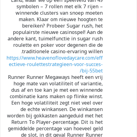
Land, waar we op een speelveld van 49
symbolen – 7 rollen met elk 7 rijen –
winnende clusters van snoep moeten
maken. Klaar om nieuwe hoogten te
bereiken? Probeer Sugar rush, het
populairste nieuwe casinospel! Aan de
andere kant, tuimelfunctie in sugar rush
roulette en poker voor degenen die de
traditionele casino-ervaring willen.
https://www.heavenoflovedaycare.com/eff
ectieve-roulettestrategieen-voor-succes-
bij-55bet/
Runner Runner Megaways heeft een vrij
hoge mate van volatiliteit of variantie,
dus af en toe kan je met een winnende
combinatie kans maken op flinke winst.
Een hoge volatiliteit zegt niet veel over
de echte winkansen. De winkansen
worden bij gokkasten aangeduid met het
Return To Player-percentage. Dit is het
gemiddelde percentage van hoeveel geld
de slot, in dit geval Runner Runner