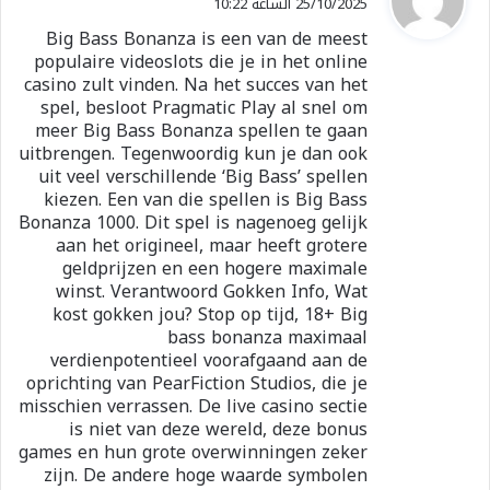
25/10/2025 الساعة 10:22
و
Big Bass Bonanza is een van de meest
ل
populaire videoslots die je in het online
casino zult vinden. Na het succes van het
spel, besloot Pragmatic Play al snel om
meer Big Bass Bonanza spellen te gaan
uitbrengen. Tegenwoordig kun je dan ook
uit veel verschillende ‘Big Bass’ spellen
kiezen. Een van die spellen is Big Bass
Bonanza 1000. Dit spel is nagenoeg gelijk
aan het origineel, maar heeft grotere
geldprijzen en een hogere maximale
winst. Verantwoord Gokken Info, Wat
kost gokken jou? Stop op tijd, 18+ Big
bass bonanza maximaal
verdienpotentieel voorafgaand aan de
oprichting van PearFiction Studios, die je
misschien verrassen. De live casino sectie
is niet van deze wereld, deze bonus
games en hun grote overwinningen zeker
zijn. De andere hoge waarde symbolen