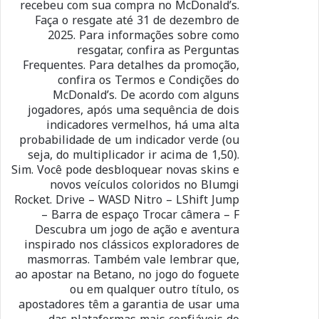
recebeu com sua compra no McDonald’s.
Faça o resgate até 31 de dezembro de
2025. Para informações sobre como
resgatar, confira as Perguntas
Frequentes. Para detalhes da promoção,
confira os Termos e Condições do
McDonald’s. De acordo com alguns
jogadores, após uma sequência de dois
indicadores vermelhos, há uma alta
probabilidade de um indicador verde (ou
seja, do multiplicador ir acima de 1,50).
Sim. Você pode desbloquear novas skins e
novos veículos coloridos no Blumgi
Rocket. Drive – WASD Nitro – LShift Jump
– Barra de espaço Trocar câmera – F
Descubra um jogo de ação e aventura
inspirado nos clássicos exploradores de
masmorras. Também vale lembrar que,
ao apostar na Betano, no jogo do foguete
ou em qualquer outro título, os
apostadores têm a garantia de usar uma