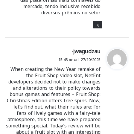
das plataformas mais confiáveis do
mercado, tendo inclusive recebido
diversos prêmios no setor.
رد
ي
jwagudzau
:
ق
27/10/2025 الساعة 15:48
و
When creating the New Year remake of
ل
the Fruit Shop video slot, NetEnt
developers decided not to make changes
and alterations to their policy towards
bonus games and features – Fruit Shop:
Christmas Edition offers free spins. Now,
let’s find out, what their rules are: For
fans of lively games with a fairy-tale
atmosphere, this time we have prepared
something special. Today’s review will be
about a fruit slot with an interesting