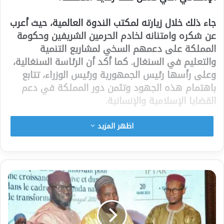
جاء ذلك خلال زيارته لمكتب الندوة العالمية، حيث أعرب
عن شكره وامتنانه لخادم الحرمين الشريفين وحكومة
المملكة على دعمهم السخي لمشاريع التنمية
والتعليم في السنغال. كما أكد أن الرئاسة السنغالية،
وعلى رأسها رئيس الجمهورية ورئيس الوزراء، تتابع
باهتمام هذه الجهود وتثمن دور المملكة في دعم
القضايا الإسلامية والإنسانية.
وأشار د. درامي إلى أن التعاون بين السنغال والمملكة
اظهر المزيد
من خلال الندوة العالمية ساهم في تعزيز العمل
الخيري والدعوي، ما يعكس عمق العلاقات الأخوية بين
البلدين، داعيًا إلى مواصلة هذا الدعم وتعزيز المشاريع
المشتركة التي تعود بالنفع على المجتمع السنغالي.
شارك هذا الموضوع: