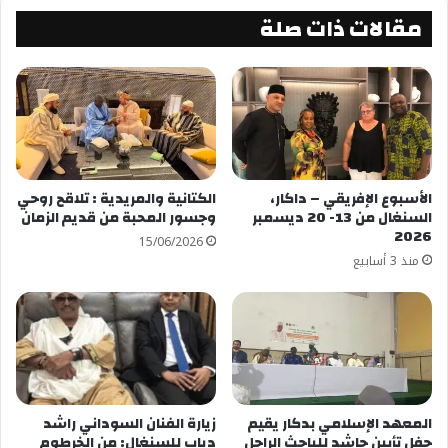
مقالات ذات صلة
الأسبوع الإفريقي – داكار،
الكتانية والمريدية : تلاقح روحي
السنغال من 13- 20 ديسمبر
وجسور المحبة من قديم الزمان
2026
15/06/2026
منذ 3 أسابيع
المعهد الإسلامي بدكار يقيم
زيارة الفنان السوداني راشد
حفل تأبين حاشد للباحث الراحل
دياب للسنغال: من الخرطوم