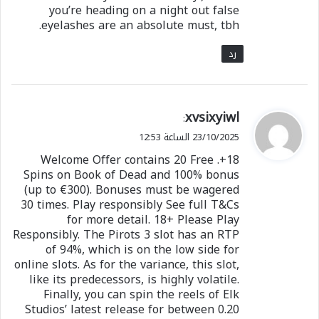
you’re heading on a night out false
eyelashes are an absolute must, tbh.
رد
ي
xvsixyiwl
:
ق
23/10/2025 الساعة 12:53
و
18+. Welcome Offer contains 20 Free
ل
Spins on Book of Dead and 100% bonus
(up to €300). Bonuses must be wagered
30 times. Play responsibly See full T&Cs
for more detail. 18+ Please Play
Responsibly. The Pirots 3 slot has an RTP
of 94%, which is on the low side for
online slots. As for the variance, this slot,
like its predecessors, is highly volatile.
Finally, you can spin the reels of Elk
Studios’ latest release for between 0.20