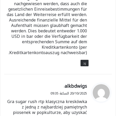
nachgewiesen werden, dass auch die
gesetzlichen Einreisebestimmungen für
das Land der Weiterreise erfüllt werden.
Ausreichende finanzielle Mittel für den
Aufenthalt müssen glaubhaft gemacht
werden. Dies bedeutet entweder 1.000
USD in bar oder die Verfügbarkeit der
entsprechenden Summe auf dem
Kreditkartenkonto (per
Kreditkartenkontoauszug nachweisbar).
رد
ي
alkbdwigs
:
ق
20/10/2025 الساعة 09:35
و
Gra sugar rush rtp klasyczna kreskówka
ل
z jedną z najbardziej pamiętnych
piosenek w popkulturze, aby uzyskać