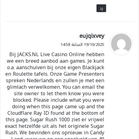
رد
ي
eujqixvey
:
ق
19/10/2025 الساعة 14:58
و
Bij JACKS.NL Live Casino Online hebben
ل
we een breed aanbod aan games. Je kunt
o.a. aanschuiven bij onze eigen Blackjack
en Roulette tafels. Onze Game Presenters
spreken Nederlands en zullen je met een
glimlach verwelkomen. You can email the
site owner to let them know you were
blocked. Please include what you were
doing when this page came up and the
Cloudflare Ray ID found at the bottom of
this page. Sugar Rush 1000 ziet er vrijwel
exact hetzelfde uit als het originele Sugar
Rush. We bevinden ons opnieuw in Candy