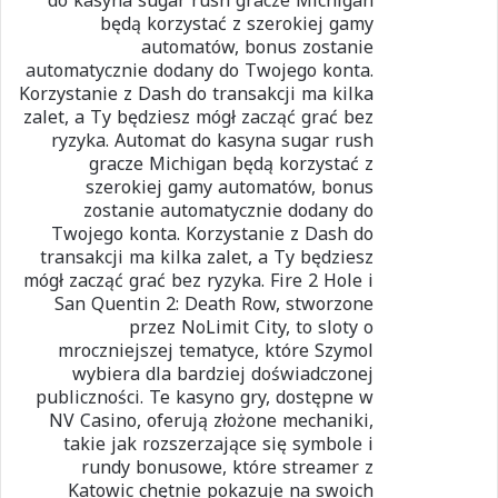
do kasyna sugar rush gracze Michigan
będą korzystać z szerokiej gamy
automatów, bonus zostanie
automatycznie dodany do Twojego konta.
Korzystanie z Dash do transakcji ma kilka
zalet, a Ty będziesz mógł zacząć grać bez
ryzyka. Automat do kasyna sugar rush
gracze Michigan będą korzystać z
szerokiej gamy automatów, bonus
zostanie automatycznie dodany do
Twojego konta. Korzystanie z Dash do
transakcji ma kilka zalet, a Ty będziesz
mógł zacząć grać bez ryzyka. Fire 2 Hole i
San Quentin 2: Death Row, stworzone
przez NoLimit City, to sloty o
mroczniejszej tematyce, które Szymol
wybiera dla bardziej doświadczonej
publiczności. Te kasyno gry, dostępne w
NV Casino, oferują złożone mechaniki,
takie jak rozszerzające się symbole i
rundy bonusowe, które streamer z
Katowic chętnie pokazuje na swoich