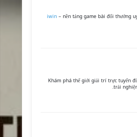
iwin
– nền tảng game bài đổi thưởng uy 
Khám phá thế giới giải trí trực tuyến đ
trải nghiệ