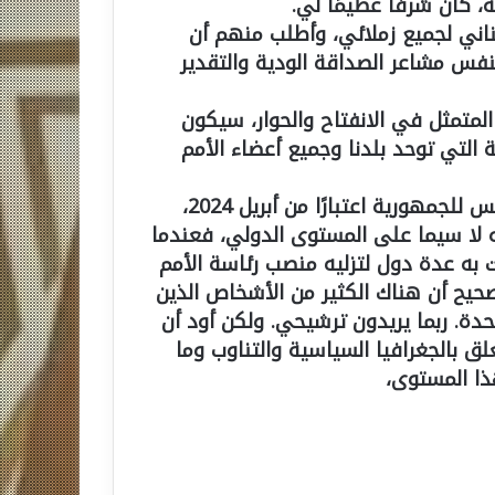
 كان شرفًا عظيمًا لي.
تناني لجميع زملائي، وأطلب منهم أن
نفس مشاعر الصداقة الودية والتقدير
لمتمثل في الانفتاح والحوار، سيكون
التي توحد بلدنا وجميع أعضاء الأمم
رئيس الجمهورية “ماكي سال”، سيترك منصبه كرئيس للجمهورية اعتبارًا من أبريل 2024،
 لا سيما على المستوى الدولي، فعندما
به عدة دول لتزليه منصب رئاسة الأمم
صحيح أن هناك الكثير من الأشخاص الذين
دة. ربما يريدون ترشيحي. ولكن أود أن
ق بالجغرافيا السياسية والتناوب وما
ذا المستوى،