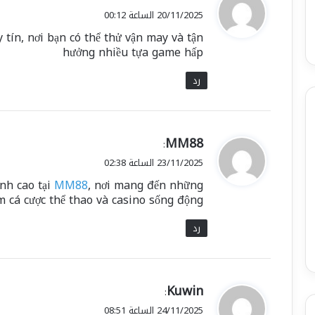
ق
20/11/2025 الساعة 00:12
و
tín, nơi bạn có thể thử vận may và tận
ل
hưởng nhiều tựa game hấp
رد
ي
MM88
:
ق
23/11/2025 الساعة 02:38
و
ỉnh cao tại
MM88
, nơi mang đến những
ل
m cá cược thể thao và casino sống động.
رد
ي
Kuwin
:
ق
24/11/2025 الساعة 08:51