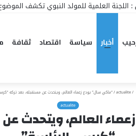
ط ينتظر من يقود المستقبل… هل تكون إيطاليا صاحبة ا
حيب
أخبار
سياسة
اقتصاد
ثقافة
مق
/
actualite
/
“ماكي سال” يودع زعماء العالم، ويتحدث عن مستقبله، بعد تركه “كرس
actualite
ماء العالم، ويتحدث عن 