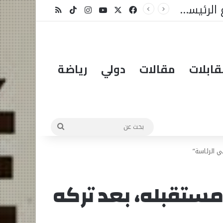
لمبادرة؟
X
فيسبوك
يوتيوب
انستقرام
‫TikTok
ملخص الموقع RSS
ابلات
مقالات
دولي
رياضة
بحث
عن
ي الرئاسة”
مستقبله، بعد تركه