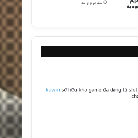
كريم
منذ يوم واحد
عودية
kuwin
sở hữu kho game đa dạng từ slot 
ch