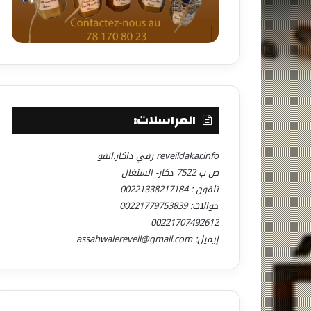
المراسلات:
reveildakar.info رفي داكار.انفو
ص ب 7522 دكار- السنغال
تلفون : 00221338217184
جوالات: 00221779753839
00221707492612
إيميل: assahwalereveil@gmail.com