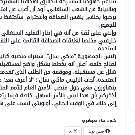
تتناغم جهودنا المشتركة لتحقيق أهدافنا المشتركة،
وبالنيابة عن الشعب السنغالي، أود أن أعرب عن ام
يرحبوا بخلفي بنفس الصداقة والاحترام. سأحتفظ ب
للجميع.
وإنني على ثقة من أنه في إطار التقليد السنغالي ا
خليفتي مخلصا لعلاقات الصداقة القائمة على الثقة 
المتحدة..
لصالح خلفه، أعلن أنه يخطط بشكل واضح لمستقبله
سُئل عن مستقبله، وموققه من الطلب الذي تقدمت 
المتحدة، أجاب الرئيس ماكي سال : “لا أعرف بعد؛ 
يتشاورون معي حول منصب الأمين العام للأمم المتح
أذكركم بأن هذا ليس بالأمر السهل، خاصة فيما يتعل
إلى ذلك. في الوقت الحالي، أولويتي ليست على ه
شارك هذا الموضوع:
فيس بوك
X