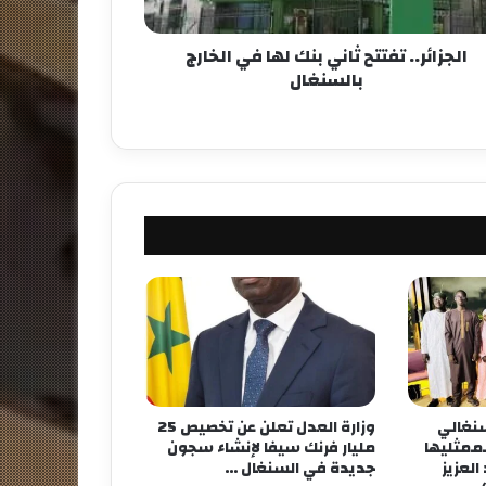
الجزائر.. تفتتح ثاني بنك لها في الخارج
بالسنغال
لسنغالي
وزارة العدل تعلن عن تخصيص 25
لممثليها
مليار فرنك سيفا لإنشاء سجون
لعزيز
جديدة في السنغال …