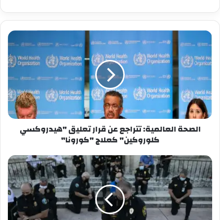
عام 2014، نظرا للأضرار الكبيرة التي لحقت به نتيجة
اشتباكات حينها، وقد جرى تحويل الرحلات الجوية إلى
مطار معيتيقة الدولي بالعاصمة الليبية..
شارك هذا الموضوع:
فيس بوك
X
معجب بهذه:
الصحة العالمية: تتراجع عن قرار تعليق "هيدروكسي
كلوروكين" كعلاج "كورونا"