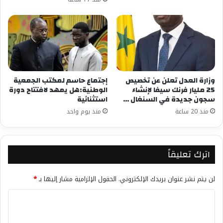
وزارة العدل تعلن عن تخصيص
إجتماع حاسم لمكتب الجمعية
25 مليار فرنك سيفا لإنشاء
الوطنية:هل يمهد لافتتاح دورة
سجون جديدة في السنغال …
استثنائية
منذ 20 ساعة
منذ يوم واحد
اترك تعليقاً
لن يتم نشر عنوان بريدك الإلكتروني.
الحقول الإلزامية مشار إليها بـ
*
ا
ل