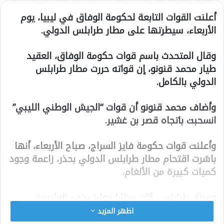
أعلنت القوات التابعة لحكومة الوفاق في ليبيا، يوم
الأربعاء، سيطرتها على مطار طرابلس الدولي.
وقال المتحدث باسم قوات حكومة الوفاق، العقيد
طيار محمد قنونو، إن قواته حررت مطار طرابلس
الدولي بالكامل.
وأضاف محمد قنونو أن قوات “الجيش الوطني الليبي”
انسحبت باتجاه قصر بن غشير.
وأعلنت قوات حكومة فايز السراج، صباح الأربعاء، أنها
باشرت اقتحام مطار طرابلس الدولي بحذر، زاعمة وجود
كميات كبيرة من الألغام.
ومطار طرابلس، كان مطارا دوليا يخدم العاصمة
الليبية، ويبعد عنها حوالي 27 كم، ويقع في منطقة
اظهر المزيد
قصر بن غشير، لكن تم إغلاقه وإيقاف العمل فيه منذ