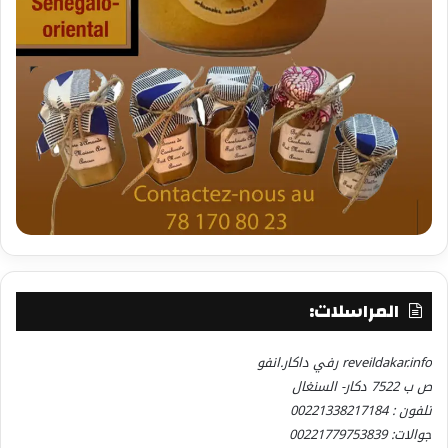
المراسلات:
reveildakar.info رفي داكار.انفو
ص ب 7522 دكار- السنغال
تلفون : 00221338217184
جوالات: 00221779753839