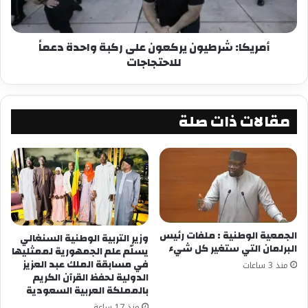
أمريكا: شرطيون يركعون على ركبة واحدة دعماً
للاحتجاجات
مقالات ذات صلة
الجمعية الوطنية : ملفات رئيس
وزير التربية الوطنية السنغالي
البرلمان التي ستغير كل شيء
يسلّم علم الجمهورية لممثليها
في مسابقة الملك عبد العزيز
منذ 3 ساعات
الدولية لحفظ القرآن الكريم
بالمملكة العربية السعودية
منذ 17 ساعة