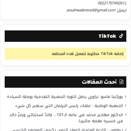
00221707492612
إيميل: assahwalereveil@gmail.com
TikTok
إضافة TikTok مطلوبة لتفعيل هذه المنطقة.
أحدث المقالات
بوركينا فاسو: تراوري يجعل الثورة الشعبية التقدمية بوصلة السيادة
الجمعية الوطنية : ملفات رئيس البرلمان التي ستغير كل شيء
الدكتور مهاتير محمد في عامه الـ101… قائدٌ استثنائي ورمزٌ خالد
في مسيرة نهضة ماليزيا.
تيواوون : اللجنة العلمية للمولد النبوي تكشف الموضوع الرئيسي