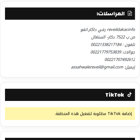
المراسلات:
reveildakar.info رفي داكار.انفو
ص ب 7522 دكار- السنغال
تلفون : 00221338217184
جوالات: 00221779753839
00221707492612
إيميل: assahwalereveil@gmail.com
TikTok
إضافة TikTok مطلوبة لتفعيل هذه المنطقة.