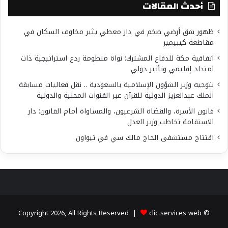
أحدث المقالات
ظهور شق أرضي ضخم في دار معطي يثير مخاوف السكان في
مقاطعة كيبيمير
اتفاقية مكة للدفاع المشترك: نواة منظومة ردع استراتيجية ذات
امتداد إقليمي وتأثير دولي
بتوجيه وزير الشؤون الإسلامية بالسعودية .. نقل فعاليات مسابقة
الملك عبدالعزيز الدولية للقرآن عبر القنوات المحلية والدولية
قانون الأسرة، والقضاة الشرعيون، والمساواة أمام القانون: دار
الاستقامة تخاطب وزير العدل
افتتاح مستشفى الحاج مالك سي في تيواون
clic services web
© Copyright 2026, All Rights Reserved |