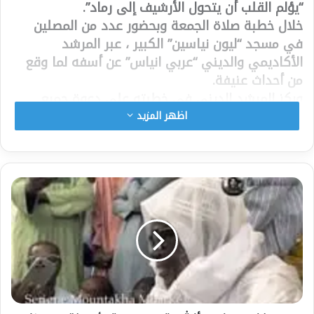
“يؤلم القلب أن يتحول الأرشيف إلى رماد”.
خلال خطبة صلاة الجمعة وبحضور عدد من المصلين
في مسجد “ليون نياسين” الكبير ، عبر المرشد
الأكاديمي والديني “عربي انياس” عن أسفه لما وقع
من أحداث عنيفة.
وركز المرشد الديني في خطبته على دعوة جميع
الفاعلين لنشر السلام واحترام المؤسسات، وكل الرموز
اظهر المزيد
السياسية والدينية.
الشيخ “عربي انياس” هو خريج جامعة الأزهر في
القاهرة التي تعتبر واحدة من أعرق الجامعات في
العالم العربي والإسلامي.
شارك هذا الموضوع:
فيس بوك
X