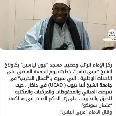
ركز الإمام الراتب وخطيب مسجد “ليون نياسين” بكاولاخ
الشيخ “عربي نياس”، خطبته يوم الجمعة الماضي على
الأحداث الوطنية ، التي تميزت بـ “أعمال التخريب” في
جامعة الشيخ أنتا ديوب ( UCAD) في داكار ، حيث
تعرضت المباني والمحفوظات والمركبات والمكتبة
للحرق والتخريب ، على إثر الحكم الصادر في محاكمة
“عثمان سونكو”.
وقال الامام “عربي انياس”: