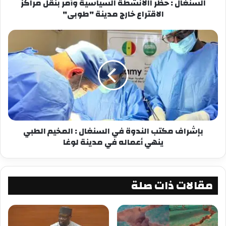
السنغال : حظر االأنشطة السياسية وأمر بنقل مراكز
معجب بهذه:
الاقتراع خارج مدينة "طوبى"
بإشراف مكتب الندوة في السنغال : المخيم الطبي
ينهي أعماله في مدينة لوغا
مقالات ذات صلة