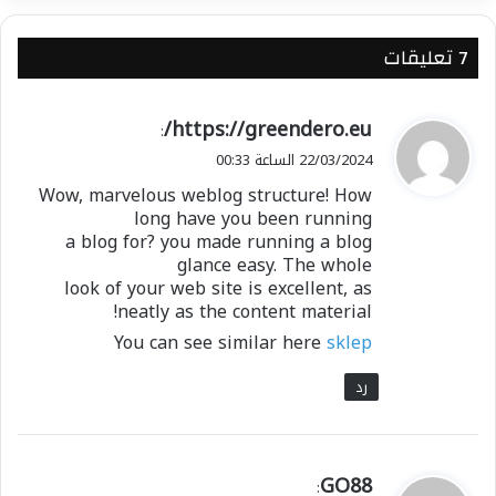
‫7 تعليقات
ي
https://greendero.eu/
:
ق
22/03/2024 الساعة 00:33
و
Wow, marvelous weblog structure! How
ل
long have you been running
a blog for? you made running a blog
glance easy. The whole
look of your web site is excellent, as
neatly as the content material!
You can see similar here
sklep
رد
ي
GO88
: