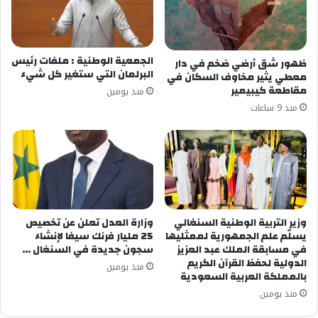
الجمعية الوطنية : ملفات رئيس
ظهور شق أرضي ضخم في دار
البرلمان التي ستغير كل شيء
معطي يثير مخاوف السكان في
مقاطعة كيبيمير
منذ يومين
منذ 9 ساعات
وزير التربية الوطنية السنغالي
وزارة العدل تعلن عن تخصيص
يسلّم علم الجمهورية لممثليها
25 مليار فرنك سيفا لإنشاء
في مسابقة الملك عبد العزيز
سجون جديدة في السنغال …
الدولية لحفظ القرآن الكريم
منذ يومين
بالمملكة العربية السعودية
منذ يومين