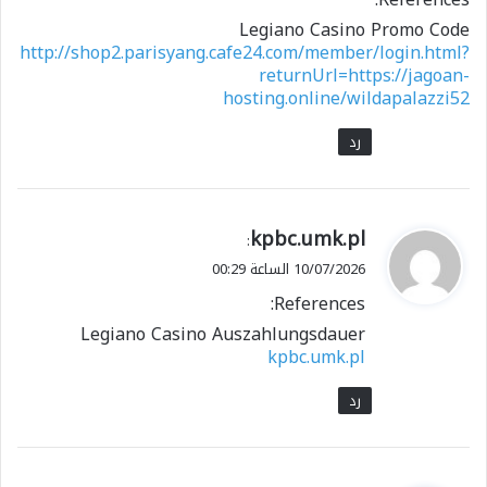
Legiano Casino Promo Code
http://shop2.parisyang.cafe24.com/member/login.html?
returnUrl=https://jagoan-
hosting.online/wildapalazzi52
رد
ي
kpbc.umk.pl
:
ق
10/07/2026 الساعة 00:29
و
References:
ل
Legiano Casino Auszahlungsdauer
kpbc.umk.pl
رد