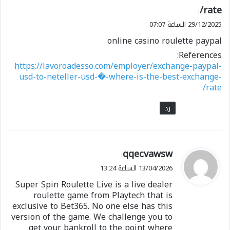
rate/
:
29/12/2025 الساعة 07:07
online casino roulette paypal
References:
https://lavoroadesso.com/employer/exchange-paypal-
usd-to-neteller-usd-�-where-is-the-best-exchange-
rate/
رد
ي
qqecvawsw
:
ق
13/04/2026 الساعة 13:24
و
Super Spin Roulette Live is a live dealer
ل
roulette game from Playtech that is
exclusive to Bet365. No one else has this
version of the game. We challenge you to
get your bankroll to the point where