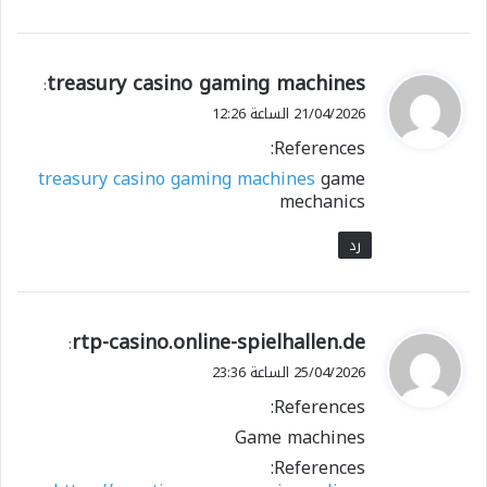
ي
treasury casino gaming machines
:
ق
21/04/2026 الساعة 12:26
و
References:
ل
treasury casino gaming machines
game
mechanics
رد
ي
rtp-casino.online-spielhallen.de
:
ق
25/04/2026 الساعة 23:36
و
References:
ل
Game machines
References: