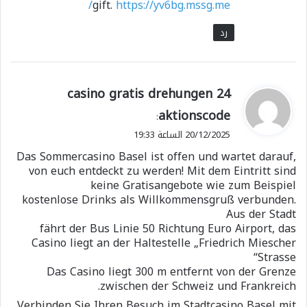
gift.
https://yv6bg.mssg.me/
رد
ي
24 casino gratis drehungen
ق
aktionscode
:
و
20/12/2025 الساعة 19:33
ل
Das Sommercasino Basel ist offen und wartet darauf,
von euch entdeckt zu werden! Mit dem Eintritt sind
keine Gratisangebote wie zum Beispiel
kostenlose Drinks als Willkommensgruß verbunden.
Aus der Stadt
fährt der Bus Linie 50 Richtung Euro Airport, das
Casino liegt an der Haltestelle „Friedrich Miescher
Strasse“
Das Casino liegt 300 m entfernt von der Grenze
zwischen der Schweiz und Frankreich.
Verbinden Sie Ihren Besuch im Stadtcasino Basel mit