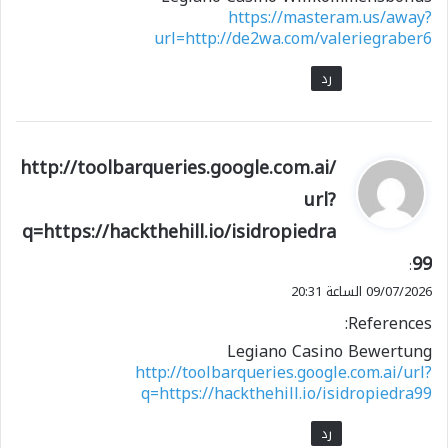
https://masteram.us/away?
url=http://de2wa.com/valeriegraber6
رد
ي
http://toolbarqueries.google.com.ai/
ق
url?
و
q=https://hackthehill.io/isidropiedra
ل
99
:
09/07/2026 الساعة 20:31
References:
Legiano Casino Bewertung
http://toolbarqueries.google.com.ai/url?
q=https://hackthehill.io/isidropiedra99
رد