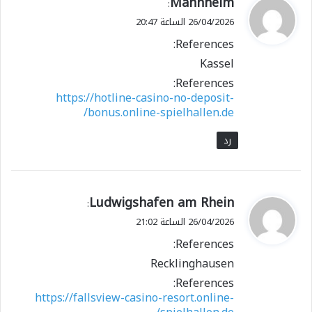
Mannheim
:
ق
26/04/2026 الساعة 20:47
و
References:
ل
Kassel
References:
https://hotline-casino-no-deposit-
bonus.online-spielhallen.de/
رد
ي
Ludwigshafen am Rhein
:
ق
26/04/2026 الساعة 21:02
و
References:
ل
Recklinghausen
References:
https://fallsview-casino-resort.online-