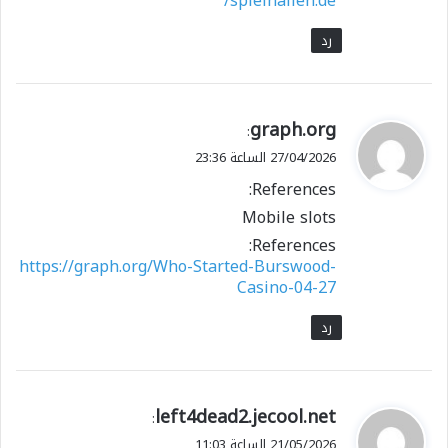
spielhallen.de/
رد
ي
graph.org
:
ق
27/04/2026 الساعة 23:36
و
References:
ل
Mobile slots
References:
https://graph.org/Who-Started-Burswood-
Casino-04-27
رد
ي
left4dead2.jecool.net
:
ق
21/05/2026 الساعة 11:03