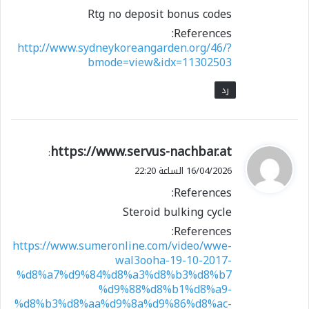
Rtg no deposit bonus codes
References:
http://www.sydneykoreangarden.org/46/?
bmode=view&idx=11302503
رد
ي
https://www.servus-nachbar.at
:
ق
16/04/2026 الساعة 22:20
و
References:
ل
Steroid bulking cycle
References:
https://www.sumeronline.com/video/wwe-
wal3ooha-19-10-2017-
%d8%a7%d9%84%d8%a3%d8%b3%d8%b7
%d9%88%d8%b1%d8%a9-
%d8%b3%d8%aa%d9%8a%d9%86%d8%ac-