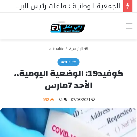
الجمعية الوطنية : ملفات رئيس البرلمان التي ستغير كل شيء
خيارات
الرئيسية
/
actualite
actualite
كوفيد19: الوضعية اليومية..
الأحد 7مارس
598
85
07/03/2021