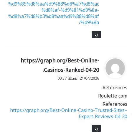
%d9%85%d8%aa%d9%88%d8%a7%d8%ac
%d8%af-%d9%81%d9%8a-
%d8%a7%d8%b3%d8%aa%d9%88%d8%af
%d9%8a/
رد
ي
https://graph.org/Best-Online-
ق
Casinos-Ranked-04-20
:
و
21/04/2026 الساعة 09:37
ل
References:
Roulette com
References:
https://graph.org/Best-Online-Casino-Trusted-Sites–
Expert-Reviews-04-20
رد