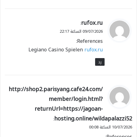
ي
rufox.ru
:
ق
09/07/2026 الساعة 22:17
و
References:
ل
Legiano Casino Spielen
rufox.ru
رد
ي
http://shop2.parisyang.cafe24.com/
ق
member/login.html?
و
returnUrl=https://jagoan-
ل
hosting.online/wildapalazzi52
:
10/07/2026 الساعة 00:08
References: