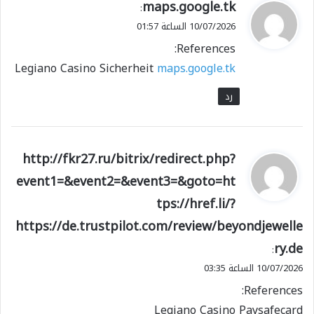
ي
maps.google.tk
:
ق
10/07/2026 الساعة 01:57
و
References:
ل
Legiano Casino Sicherheit
maps.google.tk
رد
ي
http://fkr27.ru/bitrix/redirect.php?
ق
event1=&event2=&event3=&goto=ht
و
tps://href.li/?
ل
https://de.trustpilot.com/review/beyondjewelle
ry.de
:
10/07/2026 الساعة 03:35
References:
Legiano Casino Paysafecard