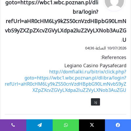
goto=https://wbc1.wbc.poznan.pl/dli
و
bra/login?
ل
refUrl=aHR0cHM6Ly9kZS50cnVzdHBpbG90LmN
vbS9yZXZpZXcvZGVyLXdpa2luZ2VyLXNob3AuZG
U
:
10/07/2026 الساعة 04:36
References:
Legiano Casino Paysafecard
http://domfialki.ru/bitrix/click.php?
goto=https://wbc1.wbc.poznan.pl/dlibra/login?
refUrl=aHR0cHM6Ly9kZS50cnVzdHBpbG90LmNvbS9yZ
XZpZXcvZGVyLXdpa2luZ2VyLXNob3AuZGU
رد
ي
www.google.com.nf
:
يسبوك
X
واتساب
تيلقرام
ڤايبر