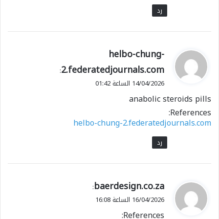
رد
ي
helbo-chung-
ق
2.federatedjournals.com
:
و
14/04/2026 الساعة 01:42
ل
anabolic steroids pills
References:
helbo-chung-2.federatedjournals.com
رد
ي
baerdesign.co.za
:
ق
16/04/2026 الساعة 16:08
و
References:
ل