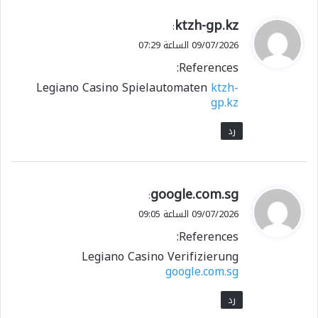
ي
ktzh-gp.kz
:
ق
09/07/2026 الساعة 07:29
و
References:
ل
Legiano Casino Spielautomaten
ktzh-
gp.kz
رد
ي
google.com.sg
:
ق
09/07/2026 الساعة 09:05
و
References:
ل
Legiano Casino Verifizierung
google.com.sg
رد