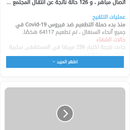
اتصال مباشر ، و 126 حالة ناتجة عن انتقال المجتمع …
عمليات التلقيح
منذ بدء حملة التطعيم ضد فيروس Covid-19 في
جميع أنحاء السنغال ، تم تطعيم 64117 شخصًا.
حالات الشفاء
جاءت نتيجة اختبار 236 مريضا في المستشفى سلبية
وأعلن عن شفائهم.
الحالات
الخطيرة
اظهر المزيد
تتك معالجة 38 حالة خطيرة بوحدات العناية المركزة
بالمستشفيات.
الوفيات
تم تسجيل 11 حالة وفاة يوم السبت 6 مارس 2021. ولا
تزال الحالة الصحية للمرضى الآخرين مستقرة.
الحالة العامة
حتى الآن ، تم الإعلان عن 35857 حالة إيجابية ، بما في
ذلك 30605 شفاء و 919 حالة وفاة و 4332 مريضًا قيد