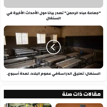
العلاج.
"جماعة عباد الرحمن" تصدر بيانا حول الأحداث الأخيرة في
شارك هذا الموضوع:
السنغال
فيس بوك
X
معجب بهذه:
السنغال: تعليق الدراسةفي عموم البلاد، لمدة أسبوع.
مقالات ذات صلة