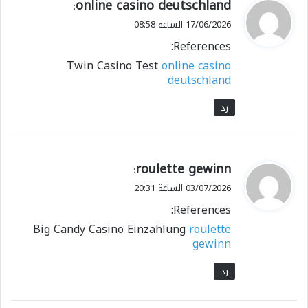
ي
online casino deutschland
:
ق
17/06/2026 الساعة 08:58
و
References:
ل
Twin Casino Test
online casino
deutschland
رد
ي
roulette gewinn
:
ق
03/07/2026 الساعة 20:31
و
References:
ل
Big Candy Casino Einzahlung
roulette
gewinn
رد