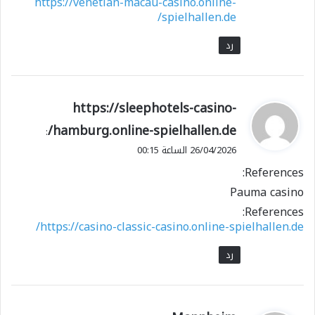
https://venetian-macau-casino.online-
spielhallen.de/
رد
ي
https://sleephotels-casino-
ق
hamburg.online-spielhallen.de/
:
و
26/04/2026 الساعة 00:15
ل
References:
Pauma casino
References:
https://casino-classic-casino.online-spielhallen.de/
رد
ي