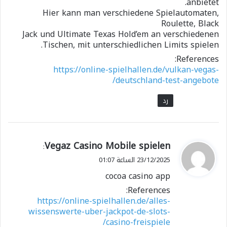
anbietet.
Hier kann man verschiedene Spielautomaten,
Roulette, Black
Jack und Ultimate Texas Hold’em an verschiedenen
Tischen, mit unterschiedlichen Limits spielen.
References:
https://online-spielhallen.de/vulkan-vegas-
deutschland-test-angebote/
رد
ي
Vegaz Casino Mobile spielen
:
ق
23/12/2025 الساعة 01:07
و
cocoa casino app
ل
References:
https://online-spielhallen.de/alles-
wissenswerte-uber-jackpot-de-slots-
casino-freispiele/