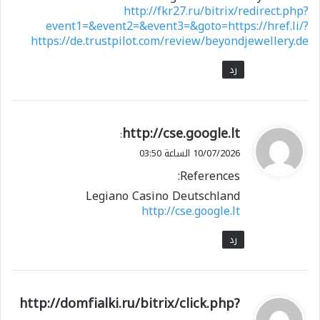
http://fkr27.ru/bitrix/redirect.php?
event1=&event2=&event3=&goto=https://href.li/?
https://de.trustpilot.com/review/beyondjewellery.de
رد
ي
http://cse.google.lt
:
ق
10/07/2026 الساعة 03:50
و
References:
ل
Legiano Casino Deutschland
http://cse.google.lt
رد
ي
http://domfialki.ru/bitrix/click.php?
ق