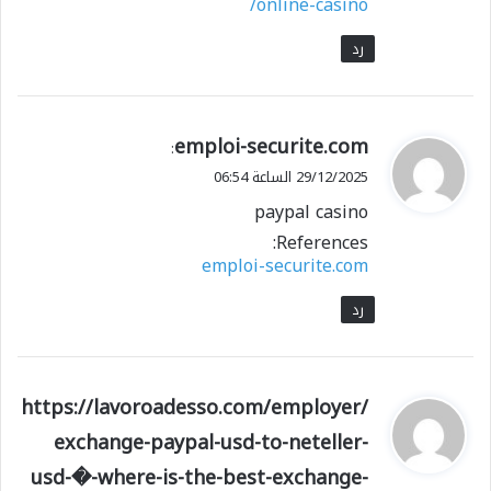
online-casino/
رد
ي
emploi-securite.com
:
ق
29/12/2025 الساعة 06:54
و
paypal casino
ل
References:
emploi-securite.com
رد
ي
https://lavoroadesso.com/employer/
ق
exchange-paypal-usd-to-neteller-
و
usd-�-where-is-the-best-exchange-
ل