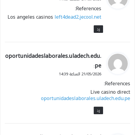
و
References:
ل
Los angeles casinos
left4dead2.jecool.net
رد
ي
oportunidadeslaborales.uladech.edu.
ق
pe
:
و
21/05/2026 الساعة 14:39
ل
References:
Live casino direct
oportunidadeslaborales.uladech.edu.pe
رد