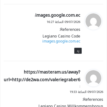
ي
images.google.com.ec
:
ق
09/07/2026 الساعة 16:27
و
References:
ل
Legiano Casino Code
images.google.com.ec
رد
ي
https://masteram.us/away?
ق
url=http://de2wa.com/valeriegraber6
و
:
ل
09/07/2026 الساعة 19:33
References:
Legiano Casino Willkommensbonus