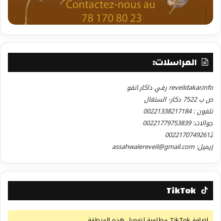
المراسلات:
reveildakar.info رفي داكار.انفو
ص ب 7522 دكار- السنغال
تلفون : 00221338217184
جوالات: 00221779753839
00221707492612
إيميل: assahwalereveil@gmail.com
TikTok
إضافة TikTok مطلوبة لتفعيل هذه المنطقة.