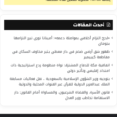
أحدث المقالات
«لديّ التزام أخلاقي بمواصلة دعمه»: أميناتا توري تبرر التزامها
بجوماي
ظهور شق أرضي ضخم في دار معطي يثير مخاوف السكان في
مقاطعة كيبيمير
اتفاقية مكة للدفاع المشترك: نواة منظومة ردع استراتيجية ذات
امتداد إقليمي وتأثير دولي
بتوجيه وزير الشؤون الإسلامية بالسعودية .. نقل فعاليات مسابقة
الملك عبدالعزيز الدولية للقرآن عبر القنوات المحلية والدولية
قانون الأسرة، والقضاة الشرعيون، والمساواة أمام القانون: دار
الاستقامة تخاطب وزير العدل