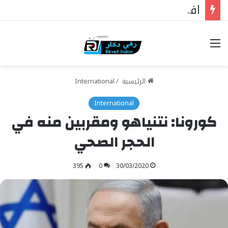
افتتاح مستشفى الحاج مالك سي في تيواون
خيارات
الرئيسية
/
International
International
كورونا: نتنياهو ومقربين منه في
الحجر الصحي
395
0
30/03/2020