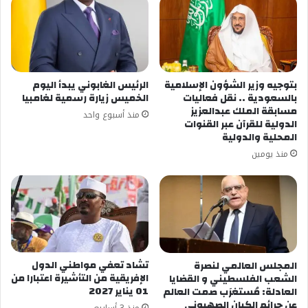
بتوجيه وزير الشؤون الإسلامية
الرئيس الغابوني يبدأ اليوم
بالسعودية .. نقل فعاليات
الخميس زيارة رسمية لغامبيا
مسابقة الملك عبدالعزيز
منذ أسبوع واحد
الدولية للقرآن عبر القنوات
المحلية والدولية
منذ يومين
تشاد تعفي مواطني الدول
المجلس العالمي لنصرة
الإفريقية من التأشيرة اعتبارا من
الشعب الفلسطيني و القضايا
01 يناير 2027
العادلة: مُستغرَب صمت العالم
عن جرائم الكيان الصهيوني