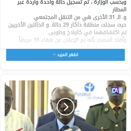
وبحسب الوزارة ، تم تسجيل حالة واحدة واردة عبر
المطار
و. الـ 31 الأخرى هي من التنقل المجتمعي.
حيث سجلت منطقة داكار 29 حالة. و الحالتين الأخريين
تم اكتشافهما في كاولاخ وطوبى.
وأفاد المصدر بأنه تم الإعلان عن شفاء 33 مريضاً
تابعتهم خدمات الوزارة.
وتقول الوزارة إنه لم يتم الإبلاغ عن حالات خطيرة بينما
اظهر المزيد
يخضع 224 مريضًا للعلاج.
منذ ظهور المرض في السنغال ، تم الإعلان عن 86854
حالة إيجابية ، بما في ذلك 84661 حالة شُفي منها و
1968 حالة وفاة.
تم تطعيم ما مجموعه 1،994،437 شخصًا منذ إطلاق
حملة التطعيم الوطنية في فبراير 2021.
شارك هذا الموضوع:
فيس بوك
X