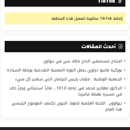
TikTok
إضافة TikTok مطلوبة لتفعيل هذه المنطقة.
أحدث المقالات
افتتاح مستشفى الحاج مالك سي في تيواون
بوركينا فاسو: تراوري يجعل الثورة الشعبية التقدمية بوصلة السيادة
الجمعية الوطنية : ملفات رئيس البرلمان التي ستغير كل شيء
الدكتور مهاتير محمد في عامه الـ101… قائدٌ استثنائي ورمزٌ خالد
في مسيرة نهضة ماليزيا.
تيواوون : اللجنة العلمية للمولد النبوي تكشف الموضوع الرئيسي
هذا العام