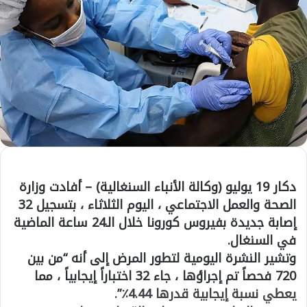
دكار 19 يوليو (وكالة الأنباء السنغالية) – أفادت وزارة
الصحة والعمل الاجتماعي ، اليوم الثلاثاء ، بتسجيل 32
إصابة جديدة بفيروس كورونا خلال الـ24 ساعة الماضية
في السنغال.
وتشير النشرة اليومية لتطور المرض إلى أنه “من بين
720 فحصاً تم إجراؤها ، جاء 32 اختباراً إيجابياً ، مما
يعطي نسبة إيجابية قدرها 4.44٪”.