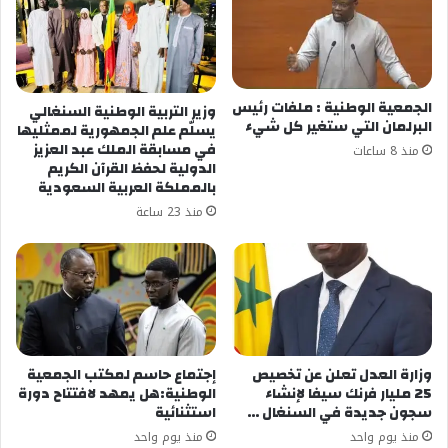
الجمعية الوطنية : ملفات رئيس
وزير التربية الوطنية السنغالي
البرلمان التي ستغير كل شيء
يسلّم علم الجمهورية لممثليها
في مسابقة الملك عبد العزيز
منذ 8 ساعات
الدولية لحفظ القرآن الكريم
بالمملكة العربية السعودية
منذ 23 ساعة
وزارة العدل تعلن عن تخصيص
إجتماع حاسم لمكتب الجمعية
25 مليار فرنك سيفا لإنشاء
الوطنية:هل يمهد لافتتاح دورة
سجون جديدة في السنغال …
استثنائية
منذ يوم واحد
منذ يوم واحد