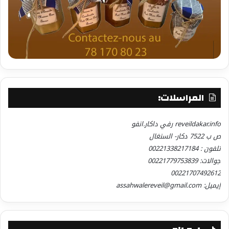
المراسلات:
reveildakar.info رفي داكار.انفو
ص ب 7522 دكار- السنغال
تلفون : 00221338217184
جوالات: 00221779753839
00221707492612
إيميل: assahwalereveil@gmail.com