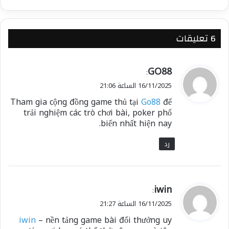
‫6 تعليقات
ي
GO88
:
ق
16/11/2025 الساعة 21:06
و
Tham gia cộng đồng game thủ tại
Go88
để
ل
trải nghiệm các trò chơi bài, poker phổ
biến nhất hiện nay.
رد
ي
iwin
:
ق
16/11/2025 الساعة 21:27
و
iwin
– nền tảng game bài đổi thưởng uy
ل