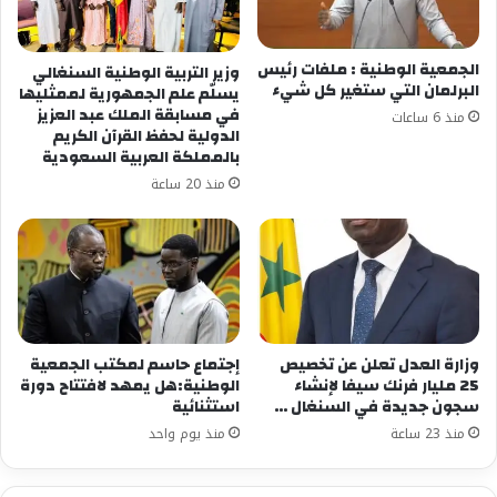
الجمعية الوطنية : ملفات رئيس
وزير التربية الوطنية السنغالي
البرلمان التي ستغير كل شيء
يسلّم علم الجمهورية لممثليها
في مسابقة الملك عبد العزيز
منذ 6 ساعات
الدولية لحفظ القرآن الكريم
بالمملكة العربية السعودية
منذ 20 ساعة
وزارة العدل تعلن عن تخصيص
إجتماع حاسم لمكتب الجمعية
25 مليار فرنك سيفا لإنشاء
الوطنية:هل يمهد لافتتاح دورة
سجون جديدة في السنغال …
استثنائية
منذ 23 ساعة
منذ يوم واحد