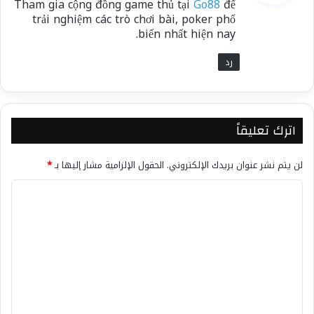
Tham gia cộng đồng game thủ tại
Go88
để
ل
trải nghiệm các trò chơi bài, poker phổ
biến nhất hiện nay.
رد
اترك تعليقاً
لن يتم نشر عنوان بريدك الإلكتروني.
الحقول الإلزامية مشار إليها بـ
*
ا
ل
ت
ع
ل
ي