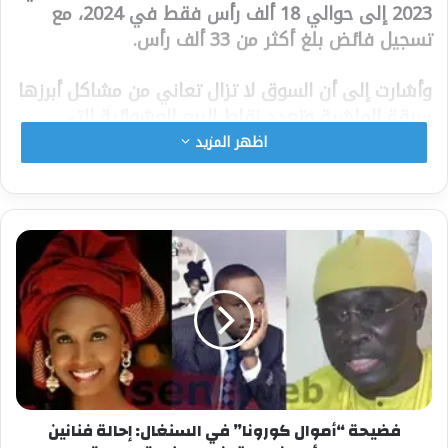
2023 إلى حوالي 18 ألف رأس فقط في 2024، مع
تسجيل فائض بلغ أكثر من 33 ألف رأس.
وأشارت إلى أن السوق لا تزال تعاني من مشاكل أبرزها
سرقة الماشية وتعدد نقاط البيع العشوائية التي
تفتقر إلى التنظيم والمراقبة مما يزيد من المخاطر
اظهر المزيد
الأمنية. وأكدت أن نقاط البيع المعتمدة تتيح توفير
الكهرباء والماء والخدمات البيئية إلى جانب وجود قوات
الأمن.
من ناحية التمويل، أوضحت أن خمسة مربين فقط تم
دعمهم في 2024 بمبلغ قدره 41 مليون فرنك
أفريقي، مشيرة إلى أن ضعف السداد قد يؤثر على
التمويلات المستقبلية. وقد تم تقديم 21 مشروعًا
لتمويل بيع الأغنام في 2025 بقيمة 88 مليون فرنك.
وقد وُضعت خطة مراقبة تبدأ في 5 مايو وتستمر 41
فضيحة “أموال كورونا” في السنغال: إحالة فنانين