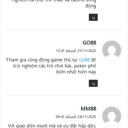
động.
رد
ي
GO88
:
ق
21/11/2025 الساعة 12:41
و
Tham gia cộng đồng game thủ tại
Go88
để
ل
trải nghiệm các trò chơi bài, poker phổ
biến nhất hiện nay.
رد
ي
MM88
:
ق
24/11/2025 الساعة 09:41
و
Với giao diện mượt mà và ưu đãi hấp dẫn,
ل