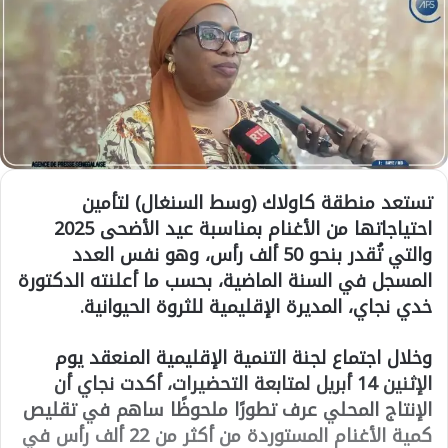
تستعد منطقة كاولاك (وسط السنغال) لتأمين
احتياجاتها من الأغنام بمناسبة عيد الأضحى 2025
والتي تُقدر بنحو 50 ألف رأس، وهو نفس العدد
المسجل في السنة الماضية، بحسب ما أعلنته الدكتورة
خدي نجاي، المديرة الإقليمية للثروة الحيوانية.
وخلال اجتماع لجنة التنمية الإقليمية المنعقد يوم
الإثنين 14 أبريل لمتابعة التحضيرات، أكدت نجاي أن
الإنتاج المحلي عرف تطورًا ملحوظًا ساهم في تقليص
كمية الأغنام المستوردة من أكثر من 22 ألف رأس في