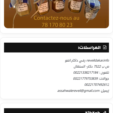
المراسلات:
reveildakar.info رفي داكار.انفو
ص ب 7522 دكار- السنغال
تلفون : 00221338217184
جوالات: 00221779753839
00221707492612
إيميل: assahwalereveil@gmail.com