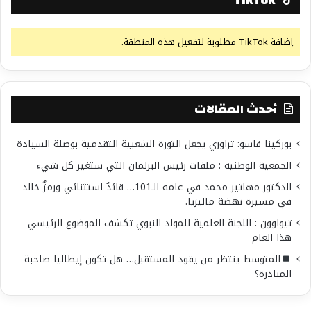
TikTok
إضافة TikTok مطلوبة لتفعيل هذه المنطقة.
أحدث المقالات
بوركينا فاسو: تراوري يجعل الثورة الشعبية التقدمية بوصلة السيادة
الجمعية الوطنية : ملفات رئيس البرلمان التي ستغير كل شيء
الدكتور مهاتير محمد في عامه الـ101… قائدٌ استثنائي ورمزٌ خالد
في مسيرة نهضة ماليزيا.
تيواوون : اللجنة العلمية للمولد النبوي تكشف الموضوع الرئيسي
هذا العام
المتوسط ينتظر من يقود المستقبل… هل تكون إيطاليا صاحبة
المبادرة؟