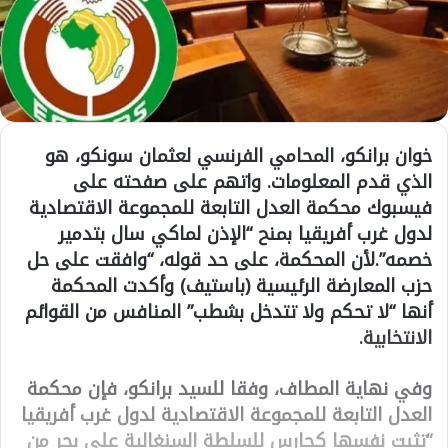
خوان برانكو، المحامي الفرنسي لعثمان سونكو، هو
الذي قدم المعلومات. واتهم على صفحته على
فيسبوك محكمة العدل التابعة للمجموعة الاقتصادية
لدول غرب أفريقيا بمنح “الإذن لماكي سال بتدمير
خصمه”.لأن المحكمة، على حد قوله، “وافقت على حل
حزب المعارضة الرئيسية (باستيف) وأكدت المحكمة
أنها “لا تحكم ولا تتدخل بشطب” المنافس من القوائم
الانتخابية.
وفي نهاية المطاف، وفقا للسيد برانكو، فإن محكمة
العدل التابعة للمجموعة الاقتصادية لدول غرب أفريقيا
“تثبت نفسها كحارس للسلطة السنغالية على بحر من