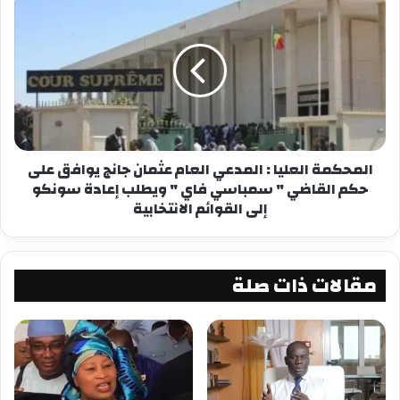
المحكمة العليا : المدعي العام عثمان جانج يوافق على
حكم القاضي " سمباسي فاي " ويطلب إعادة سونكو
إلى القوائم الانتخابية
مقالات ذات صلة