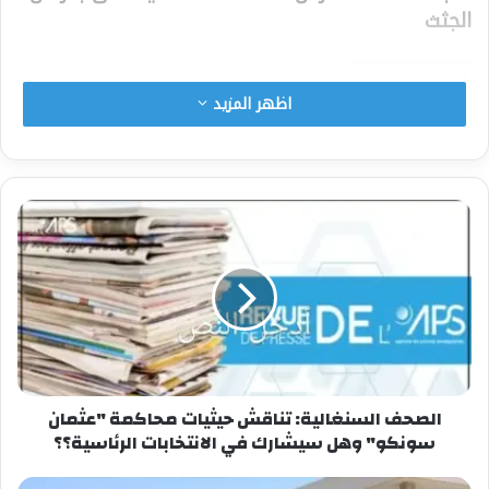
الجثث
شارك هذا الموضوع:
اظهر المزيد
فيس بوك
X
معجب بهذه:
الصحف السنغالية: تناقش حيثيات محاكمة "عثمان
سونكو" وهل سيشارك في الانتخابات الرئاسية؟؟