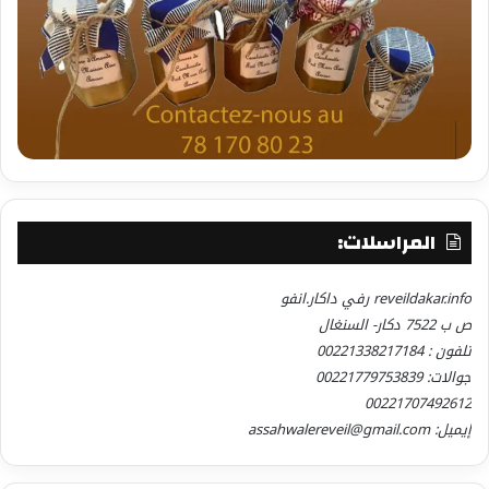
المراسلات:
reveildakar.info رفي داكار.انفو
ص ب 7522 دكار- السنغال
تلفون : 00221338217184
جوالات: 00221779753839
00221707492612
إيميل: assahwalereveil@gmail.com