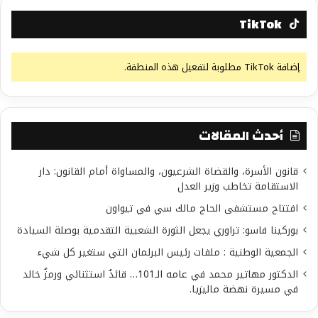
TikTok
إضافة TikTok مطلوبة لتفعيل هذه المنطقة.
أحدث المقالات
قانون الأسرة، والقضاة الشرعيون، والمساواة أمام القانون: دار
الاستقامة تخاطب وزير العدل
افتتاح مستشفى الحاج مالك سي في تيواون
بوركينا فاسو: تراوري يجعل الثورة الشعبية التقدمية بوصلة السيادة
الجمعية الوطنية : ملفات رئيس البرلمان التي ستغير كل شيء
الدكتور مهاتير محمد في عامه الـ101… قائدٌ استثنائي ورمزٌ خالد
في مسيرة نهضة ماليزيا.