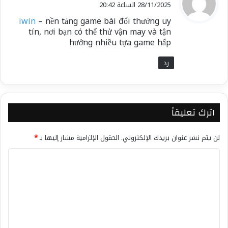
ق
28/11/2025 الساعة 20:42
و
iwin
– nền tảng game bài đổi thưởng uy
ل
tín, nơi bạn có thể thử vận may và tận
hưởng nhiều tựa game hấp
رد
اترك تعليقاً
لن يتم نشر عنوان بريدك الإلكتروني.
الحقول الإلزامية مشار إليها بـ
*
ا
ل
ت
ع
ل