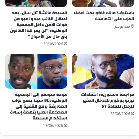
باستيف؛ مالك غاكو يحث أعضاء
السيدة عائشة تال سال، بعد
الحزب على التماسك
اعتقال النائب عبدو امبو من
قوات الأمن داخل الجمعية
منذ يومين
الوطنية: “لن يمر هذا القانون
بأي حال من الأحوال”
29/06/2026
مراجعة دستورية: انتقادات
عودة سونكو إلى الجمعية
ثيرنو بوكوم للإدخال المثير
الوطنية:تالا سيلا ينصح نواب
للجدل للمادة 57
المعارضة برفع القضية إلى
المحكمة العليا بتهمة إساءة
23/06/2026
استخدام السلطة
19/06/2026