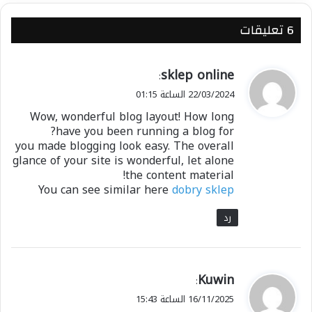
‫6 تعليقات
ي
sklep online
:
ق
22/03/2024 الساعة 01:15
و
Wow, wonderful blog layout! How long
ل
have you been running a blog for?
you made blogging look easy. The overall
glance of your site is wonderful, let alone
the content material!
You can see similar here
dobry sklep
رد
ي
Kuwin
:
ق
16/11/2025 الساعة 15:43
و