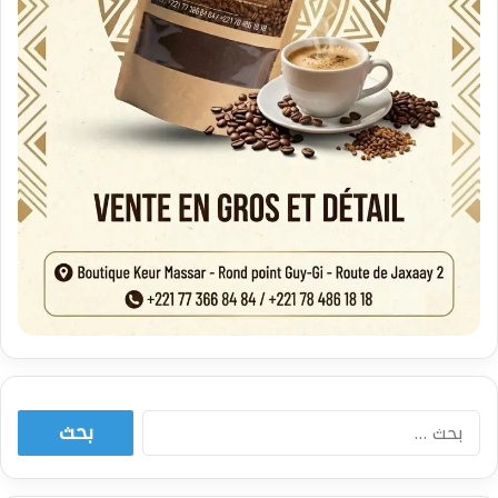
البحث
عن: