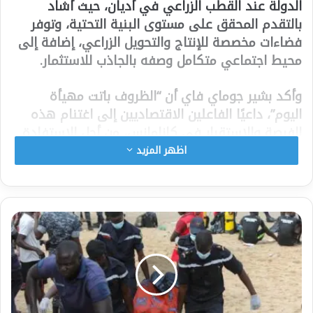
الدولة عند القطب الزراعي في أديان، حيث أشاد
بالتقدم المحقق على مستوى البنية التحتية، وتوفر
فضاءات مخصصة للإنتاج والتحويل الزراعي، إضافة إلى
محيط اجتماعي متكامل وصفه بالجاذب للاستثمار.
وأكد بشير جوماي فاي أن “الظروف باتت مهيأة
اليوم”، داعيًا الفاعلين الاقتصاديين إلى اغتنام هذه
الفرصة والاستقرار في كازامانس، من أجل الاستفادة
من الإمكانات الزراعية والصناعية الكبيرة التي تزخر بها
اظهر المزيد
المنطقة.
وخلال هذه الزيارة، التي رافقه فيها وزير الصناعة
والتجارة، أبرز رئيس الجمهورية أن نموذج الأقطاب
الزراعية يعكس بشكل ملموس إرادة الدولة في
تحسين مناخ الأعمال، ودفع مسار التصنيع القائم على
التحويل المحلي للمنتجات الزراعية.
ومن خلال هذه الأقطاب، تسعى الدولة إلى تعزيز خلق