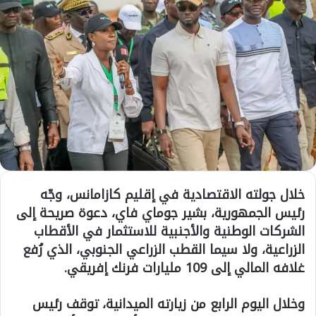
خلال جولته الاقتصادية في إقليم كازامانس، وجّه
رئيس الجمهورية، بشير جوماي فاي، دعوة صريحة إلى
الشركات الوطنية والأجنبية للاستثمار في الأقطاب
الزراعية، ولا سيما القطب الزراعي الجنوبي، الذي رُفع
غلافه المالي إلى 109 مليارات فرنك إفريقي.
وخلال اليوم الرابع من زيارته الميدانية، توقف رئيس