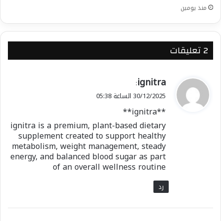
منذ يومين
‫2 تعليقات
ي
ignitra
:
ق
30/12/2025 الساعة 05:38
و
**ignitra**
ل
ignitra is a premium, plant-based dietary
supplement created to support healthy
metabolism, weight management, steady
energy, and balanced blood sugar as part
of an overall wellness routine
رد