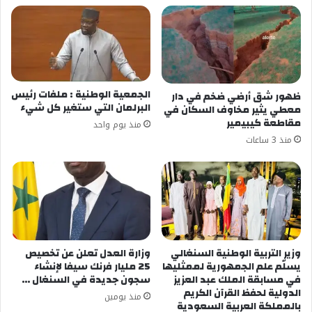
الجمعية الوطنية : ملفات رئيس
ظهور شق أرضي ضخم في دار
البرلمان التي ستغير كل شيء
معطي يثير مخاوف السكان في
مقاطعة كيبيمير
منذ يوم واحد
منذ 3 ساعات
وزير التربية الوطنية السنغالي
وزارة العدل تعلن عن تخصيص
يسلّم علم الجمهورية لممثليها
25 مليار فرنك سيفا لإنشاء
في مسابقة الملك عبد العزيز
سجون جديدة في السنغال …
الدولية لحفظ القرآن الكريم
منذ يومين
بالمملكة العربية السعودية