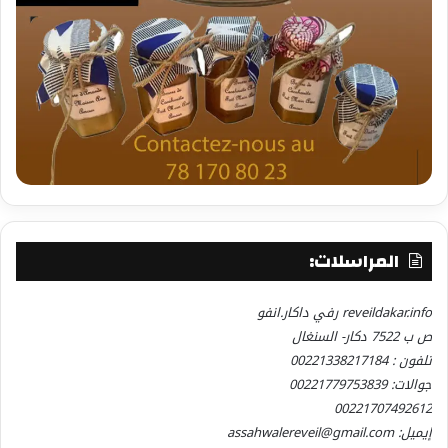
المراسلات:
reveildakar.info رفي داكار.انفو
ص ب 7522 دكار- السنغال
تلفون : 00221338217184
جوالات: 00221779753839
00221707492612
إيميل: assahwalereveil@gmail.com