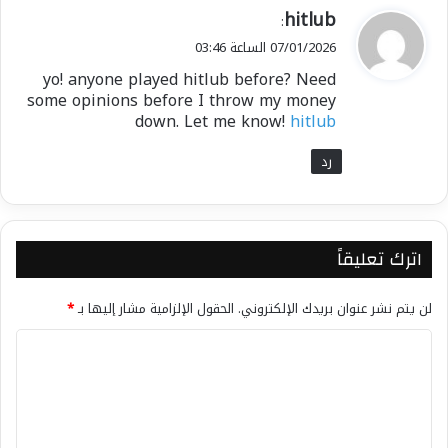
ي
hitlub
:
ق
07/01/2026 الساعة 03:46
و
yo! anyone played hitlub before? Need
ل
some opinions before I throw my money
down. Let me know!
hitlub
رد
اترك تعليقاً
لن يتم نشر عنوان بريدك الإلكتروني.
الحقول الإلزامية مشار إليها بـ
*
ا
ل
ت
ع