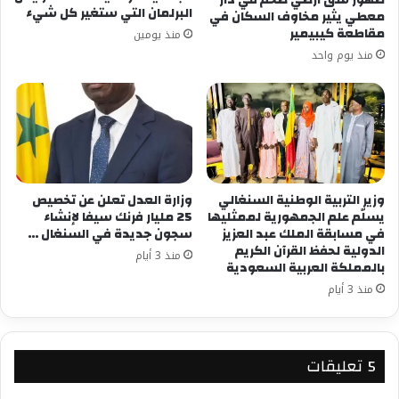
البرلمان التي ستغير كل شيء
معطي يثير مخاوف السكان في
مقاطعة كيبيمير
منذ يومين
منذ يوم واحد
وزير التربية الوطنية السنغالي
وزارة العدل تعلن عن تخصيص
يسلّم علم الجمهورية لممثليها
25 مليار فرنك سيفا لإنشاء
في مسابقة الملك عبد العزيز
سجون جديدة في السنغال …
الدولية لحفظ القرآن الكريم
منذ 3 أيام
بالمملكة العربية السعودية
منذ 3 أيام
‫5 تعليقات