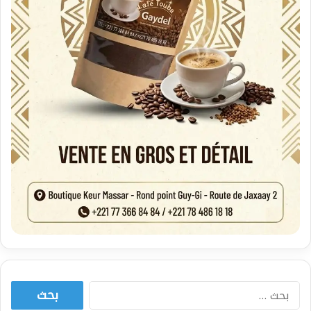
البحث
عن: