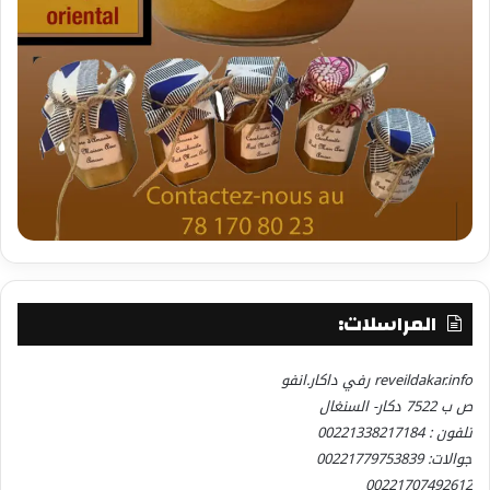
المراسلات:
reveildakar.info رفي داكار.انفو
ص ب 7522 دكار- السنغال
تلفون : 00221338217184
جوالات: 00221779753839
00221707492612