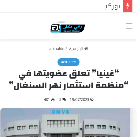
بوركينا فاسو: تراوري يجعل الثورة الشعبية التقدمية بوصلة السيادة
خيارات
الرئيسية
/
actualite
actualite
“غينيا” تعلق عضويتها في
“منظمة استثمار نهر السنغال”
401
5
19/07/2023