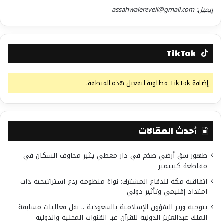
إيميل: assahwalereveil@gmail.com
TikTok
إضافة TikTok مطلوبة لتفعيل هذه المنطقة.
أحدث المقالات
ظهور شق أرضي ضخم في دار معطي يثير مخاوف السكان في
مقاطعة كيبيمير
اتفاقية مكة للدفاع المشترك: نواة منظومة ردع استراتيجية ذات
امتداد إقليمي وتأثير دولي
بتوجيه وزير الشؤون الإسلامية بالسعودية .. نقل فعاليات مسابقة
الملك عبدالعزيز الدولية للقرآن عبر القنوات المحلية والدولية