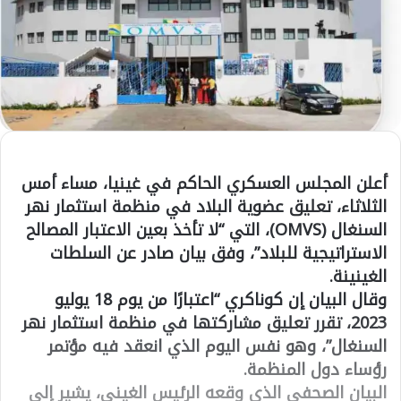
أعلن المجلس العسكري الحاكم في غينيا، مساء أمس
الثلاثاء، تعليق عضوية البلاد في منظمة استثمار نهر
السنغال (OMVS)، التي “لا تأخذ بعين الاعتبار المصالح
الاستراتيجية للبلاد”، وفق بيان صادر عن السلطات
الغينينة.
وقال البيان إن كوناكري “اعتبارًا من يوم 18 يوليو
2023، تقرر تعليق مشاركتها في منظمة استثمار نهر
السنغال”، وهو نفس اليوم الذي انعقد فيه مؤتمر
رؤساء دول المنظمة.
البيان الصحفي الذي وقعه الرئيس الغيني، يشير إلى