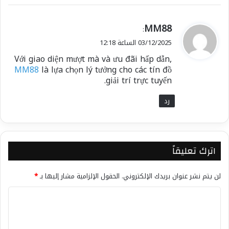
ي
MM88
:
ق
03/12/2025 الساعة 12:18
و
Với giao diện mượt mà và ưu đãi hấp dẫn,
ل
MM88
là lựa chọn lý tưởng cho các tín đồ
giải trí trực tuyến.
رد
اترك تعليقاً
لن يتم نشر عنوان بريدك الإلكتروني.
الحقول الإلزامية مشار إليها بـ
*
ا
ل
ت