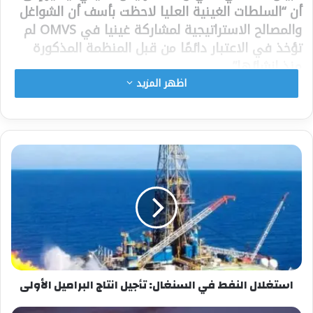
أن “السلطات الغينية العليا لاحظت بأسف أن الشواغل
والمصالح الاستراتيجية لمشاركة غينيا في OMVS لم
تؤخذ في الاعتبار دائمًا من قبل المنظمة المذكورة
منذ إنشائها”.
ويضيف: “تعرب غينيا عن أسفها للتأخير الكبير في
اظهر المزيد
تمويل سد كوكوتامبا لتوليد الطاقة الكهرومائية في
منطقة توجي شمال البلاد، كما تلاحظ نقص تمثيلها
في هيئات صنع القرار في المنظمة التي يقع مقرها
الرئيسي في داكار
شارك هذا الموضوع:
فيس بوك
X
معجب بهذه:
استغلال النفط في السنغال: تأجيل انتاج البراميل الأولى