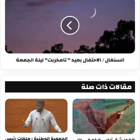
السنغال / الاحتفال بعيد " تامخربت" ليلة الجمعة
مقالات ذات صلة
الجمعية الوطنية : ملفات رئيس
ظهور شق أرضي ضخم في دار