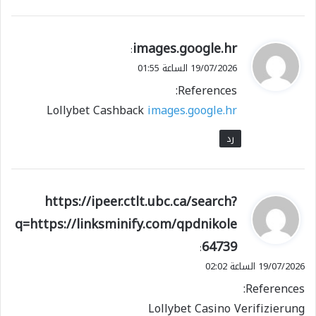
ي
images.google.hr
:
ق
19/07/2026 الساعة 01:55
و
References:
ل
Lollybet Cashback
images.google.hr
رد
ي
https://ipeer.ctlt.ubc.ca/search?
ق
q=https://linksminify.com/qpdnikole
و
64739
ل
:
19/07/2026 الساعة 02:02
References:
Lollybet Casino Verifizierung