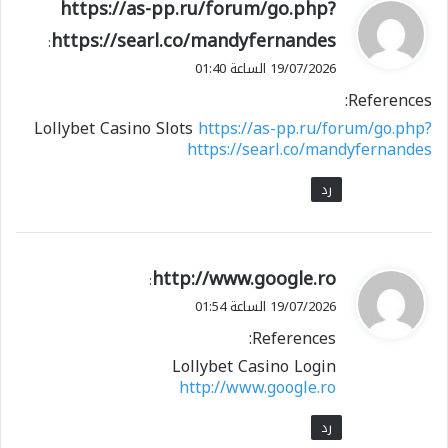
ي
https://as-pp.ru/forum/go.php?
ق
https://searl.co/mandyfernandes
:
و
19/07/2026 الساعة 01:40
ل
References:
Lollybet Casino Slots
https://as-pp.ru/forum/go.php?
https://searl.co/mandyfernandes
رد
ي
http://www.google.ro
:
ق
19/07/2026 الساعة 01:54
و
References:
ل
Lollybet Casino Login
http://www.google.ro
رد