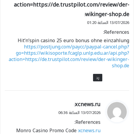
action=https://de.trustpilot.com/review/der-
wikinger-shop.de
:
13/07/2026 الساعة 01:20
References:
Hit’n’spin casino 25 euro bonus ohne einzahlung
https://postjung.com/paycc/paypal-cancel.php?
go=https://wikisoporte.fcaglp.unlp.edu.ar/api.php?
action=https://de.trustpilot.com/review/der-wikinger-
shop.de
رد
ي
xcnews.ru
:
ق
13/07/2026 الساعة 06:36
و
References:
ل
Monro Casino Promo Code
xcnews.ru