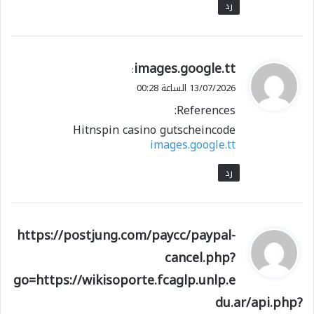
رد
ي
images.google.tt
:
ق
13/07/2026 الساعة 00:28
و
References:
ل
Hitnspin casino gutscheincode
images.google.tt
رد
ي
https://postjung.com/paycc/paypal-
ق
cancel.php?
و
go=https://wikisoporte.fcaglp.unlp.e
ل
du.ar/api.php?