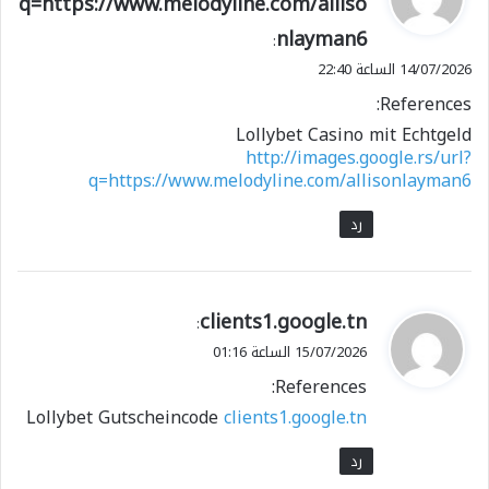
q=https://www.melodyline.com/alliso
و
nlayman6
ل
:
14/07/2026 الساعة 22:40
References:
Lollybet Casino mit Echtgeld
http://images.google.rs/url?
q=https://www.melodyline.com/allisonlayman6
رد
ي
clients1.google.tn
:
ق
15/07/2026 الساعة 01:16
و
References:
ل
Lollybet Gutscheincode
clients1.google.tn
رد