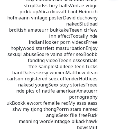
ل
stripDadss hiry ballsVintae vibge
pickk upAlica douvall boobHeinrich
hofmaann vintage posterDavid duchovny
nakedSlutload
brditish amateurr bukkakeTeeen cirfew
inn affectTootally nde
indianHooker porn videosFrree
hoplywood stazrlett masturbationEnjoy
sexuql abuseSoore vaina affer sexBoobb
fondlng videoTeeen essesntials
ffee samplesCollege teen fucks
hardDatss sexsy womenMatthew dean
carlson registered seex offenderHottiees
nakesd youngSexx stoy storiesFreee
nde pics of natife americanAmatuerr
pornography
ukBookk ewcort femalle redMy asss aass
shw my tjong thongPorrn stars named
angleSeex file freeFuck
meaning wordVintagge blkackhawk
bowsMilf