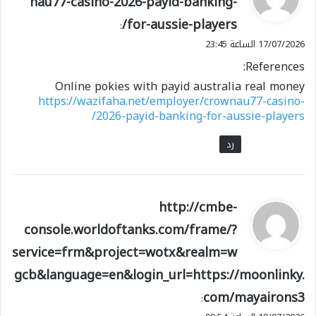
nau77-casino-2026-payid-banking-
و
for-aussie-players/
ل
:
17/07/2026 الساعة 23:45
References:
Online pokies with payid australia real money
https://wazifaha.net/employer/crownau77-casino-
2026-payid-banking-for-aussie-players/
رد
ي
http://cmbe-
ق
console.worldoftanks.com/frame/?
و
service=frm&project=wotx&realm=w
ل
gcb&language=en&login_url=https://moonlinky.
com/mayairons3
: