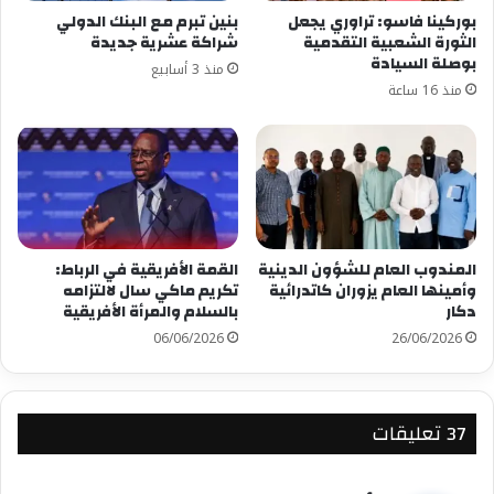
بوركينا فاسو: تراوري يجعل
بنين تبرم مع البنك الدولي
شارك هذا الموضوع:
الثورة الشعبية التقدمية
شراكة عشرية جديدة
بوصلة السيادة
منذ 3 أسابيع
فيس بوك
X
منذ 16 ساعة
معجب بهذه:
المندوب العام للشؤون الدينية
القمة الأفريقية في الرباط:
وأمينها العام يزوران كاتدرائية
تكريم ماكي سال لالتزامه
دكار
بالسلام والمرأة الأفريقية
06/06/2026
26/06/2026
‫37 تعليقات