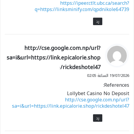
https://ipeer.ctlt.ubc.ca/search?
q=https://linksminify.com/qpdnikole64739
رد
ي
http://cse.google.com.np/url?
ق
sa=i&url=https://link.epicalorie.shop
و
/rickdeshotel47
ل
:
19/07/2026 الساعة 02:05
References:
Lollybet Casino No Deposit
http://cse.google.com.np/url?
sa=i&url=https://link.epicalorie.shop/rickdeshotel47
رد