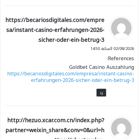
ي
https://becariosdigitales.com/empre
ق
sa/instant-casino-erfahrungen-2026-
و
sicher-oder-ein-betrug-3
ل
:
02/08/2026 الساعة 14:50
References:
Goldbet Casino Auszahlung
https://becariosdigitales.com/empresa/instant-casino-
erfahrungen-2026-sicher-oder-ein-betrug-3
رد
ي
http://hezuo.xcar.com.cn/index.php?
ق
partner=weixin_share&conv=0&url=h
و