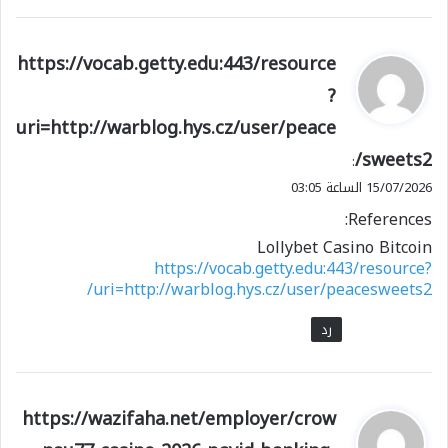
ي
https://vocab.getty.edu:443/resource
ق
?
و
uri=http://warblog.hys.cz/user/peace
ل
sweets2/
:
15/07/2026 الساعة 03:05
References:
Lollybet Casino Bitcoin
https://vocab.getty.edu:443/resource?
uri=http://warblog.hys.cz/user/peacesweets2/
رد
ي
https://wazifaha.net/employer/crow
ق