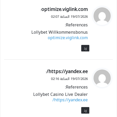
ي
optimize.viglink.com
:
ق
19/07/2026 الساعة 02:07
و
References:
ل
Lollybet Willkommensbonus
optimize.viglink.com
رد
ي
https://yandex.ee/
:
ق
19/07/2026 الساعة 02:16
و
References:
ل
Lollybet Casino Live Dealer
https://yandex.ee/
رد