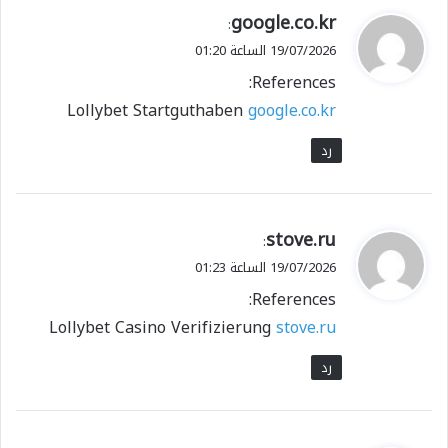
ي
google.co.kr
:
ق
19/07/2026 الساعة 01:20
و
References:
ل
Lollybet Startguthaben
google.co.kr
رد
ي
stove.ru
:
ق
19/07/2026 الساعة 01:23
و
References:
ل
Lollybet Casino Verifizierung
stove.ru
رد