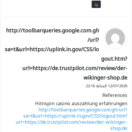
رد
ي
http://toolbarqueries.google.com.gh
ق
/url?
و
sa=t&url=https://uplink.in.gov/CSS/lo
ل
gout.htm?
url=https://de.trustpilot.com/review/der-
wikinger-shop.de
:
12/07/2026 الساعة 22:16
References:
Hitnspin casino auszahlung erfahrungen
http://toolbarqueries.google.com.gh/url?
sa=t&url=https://uplink.in.gov/CSS/logout.htm?
url=https://de.trustpilot.com/review/der-wikinger-
shop.de