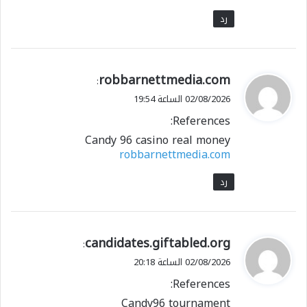
رد
ي
robbarnettmedia.com
:
ق
02/08/2026 الساعة 19:54
و
References:
ل
Candy 96 casino real money
robbarnettmedia.com
رد
ي
candidates.giftabled.org
:
ق
02/08/2026 الساعة 20:18
و
References:
ل
Candy96 tournament