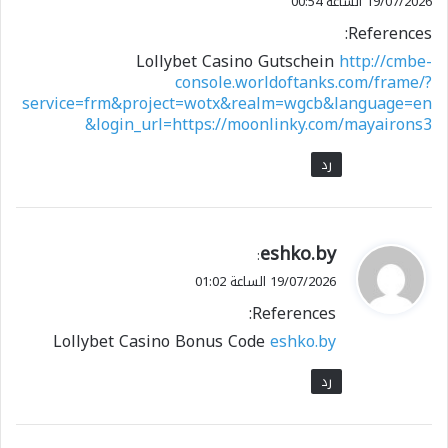
19/07/2026 الساعة 00:54
References:
Lollybet Casino Gutschein
http://cmbe-
console.worldoftanks.com/frame/?
service=frm&project=wotx&realm=wgcb&language=en
&login_url=https://moonlinky.com/mayairons3
رد
ي
eshko.by
:
ق
19/07/2026 الساعة 01:02
و
References:
ل
Lollybet Casino Bonus Code
eshko.by
رد