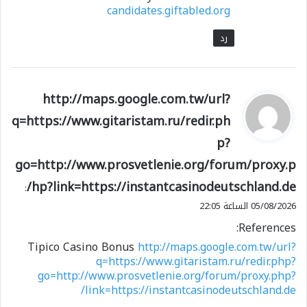
candidates.giftabled.org
رد
ي
http://maps.google.com.tw/url?
ق
q=https://www.gitaristam.ru/redir.ph
و
p?
ل
go=http://www.prosvetlenie.org/forum/proxy.p
hp?link=https://instantcasinodeutschland.de/
:
05/08/2026 الساعة 22:05
References:
Tipico Casino Bonus
http://maps.google.com.tw/url?
q=https://www.gitaristam.ru/redir.php?
go=http://www.prosvetlenie.org/forum/proxy.php?
link=https://instantcasinodeutschland.de/