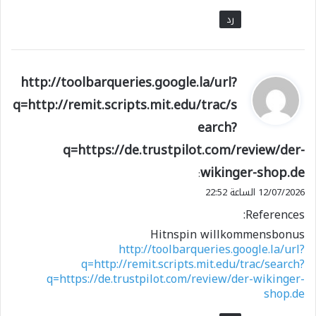
رد
ي
http://toolbarqueries.google.la/url?
ق
q=http://remit.scripts.mit.edu/trac/s
و
earch?
ل
q=https://de.trustpilot.com/review/der-
wikinger-shop.de
:
12/07/2026 الساعة 22:52
References:
Hitnspin willkommensbonus
http://toolbarqueries.google.la/url?
q=http://remit.scripts.mit.edu/trac/search?
q=https://de.trustpilot.com/review/der-wikinger-
shop.de