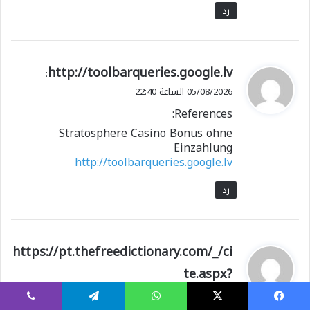
رد
ي
http://toolbarqueries.google.lv
:
ق
05/08/2026 الساعة 22:40
و
References:
ل
Stratosphere Casino Bonus ohne
Einzahlung
http://toolbarqueries.google.lv
رد
ي
https://pt.thefreedictionary.com/_/ci
ق
te.aspx?
و
url=https://typhon.astroempires.co
ل
يسبوك
X
واتساب
تيلقرام
ڤايبر