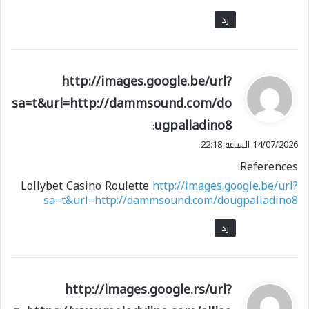
رد
ي
http://images.google.be/url?
ق
sa=t&url=http://dammsound.com/do
و
ugpalladino8
ل
:
14/07/2026 الساعة 22:18
References:
Lollybet Casino Roulette
http://images.google.be/url?
sa=t&url=http://dammsound.com/dougpalladino8
رد
ي
http://images.google.rs/url?
ق