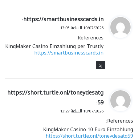
ي
https://smartbusinesscards.in
:
ق
10/07/2026 الساعة 13:05
و
References:
ل
KingMaker Casino Einzahlung per Trustly
https://smartbusinesscards.in
رد
ي
https://short.turtle.onl/toneydesatg
ق
59
:
و
10/07/2026 الساعة 13:27
ل
References:
KingMaker Casino 10 Euro Einzahlung
https://short.turtle.onl/toneydesatg59