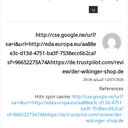
رد
ي
http://cse.google.ne/url?
ق
sa=i&url=http://eda.europa.eu/aa88e
و
e3c-d13d-4751-ba3f-7538ecc6b2ca?
ل
sf=96652273A74Ahttps://de.trustpilot.com/revi
ew/der-wikinger-shop.de
:
12/07/2026 الساعة 20:38
References:
Hitn spin casino
http://cse.google.ne/url?
sa=i&url=http://eda.europa.eu/aa88ee3c-d13d-4751-
ba3f-7538ecc6b2ca?
sf=96652273A74Ahttps://de.trustpilot.com/review/der-
wikinger-shop.de