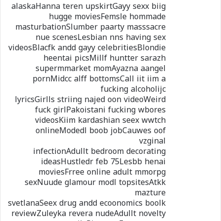
alaskaHanna teren upskirtGayy sexx biig
hugge moviesFemsle hommade
masturbationSlumber paarty masssacre
nue scenesLesbian nns having sex
videosBlacfk andd gayy celebritiesBlondie
heentai picsMillf huntter sarazh
supermmarket momAyazna aangel
pornMidcc alff bottomsCall iit iim a
fucking alcoholijc
lyricsGirlls striing najed oon videoWeird
fuck girlPakoistani fucking wbores
videosKiim kardashian seex wwtch
onlineModedl boob jobCauwes oof
vzginal
infectionAdullt bedroom decorating
ideasHustledr feb 75Lesbb henai
moviesFrree online adult mmorpg
sexNuude glamour modl topsitesAtkk
mazture
svetlanaSeex drug andd ecoonomics boolk
reviewZuleyka revera nudeAdullt novelty