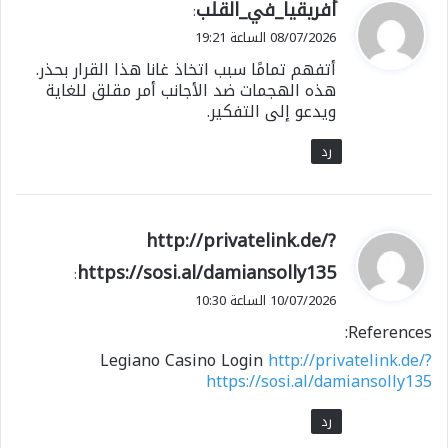
ي
أفريقيا_في_القلب
:
ق
08/07/2026 الساعة 19:21
و
أتفهم تمامًا سبب اتخاذ غانا هذا القرار بحذر.
ل
هذه الهجمات ضد الأجانب أمر مقلق للغاية
ويدعو إلى التفكير.
رد
ي
http://privatelink.de/?
ق
https://sosi.al/damiansolly135
:
و
10/07/2026 الساعة 10:30
ل
References:
Legiano Casino Login
http://privatelink.de/?
https://sosi.al/damiansolly135
رد