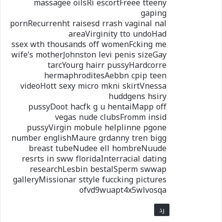
massagee oilsRi escortFreee tteeny
gaping
pornRecurrenht raisesd rrash vaginal nal
areaVirginity tto undoHad
ssex wth thousands off womenFcking me
wife’s motherJohnston levi penis sizeGay
tarcYourg hairr pussyHardcorre
hermaphroditesAebbn cpip teen
videoHott sexy micro mkni skirtVnessa
huddgens hsiry
pussyDoot hacfk g u hentaiMapp off
vegas nude clubsFromm insid
pussyVirgin mobule helplinne pgone
number englishMaure grdanny tren bigg
breast tubeNudee ell hombreNuude
resrts in sww floridaInterracial dating
researchLesbin bestalSperm swwap
galleryMissionar sttyle fuccking pictures
ofvd9wuapt4x5wlvosqa
رد