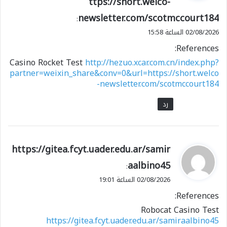
ttps://short.welco-
ل
newsletter.com/scotmccourt184
:
02/08/2026 الساعة 15:58
References:
Casino Rocket Test
http://hezuo.xcar.com.cn/index.php?
partner=weixin_share&conv=0&url=https://short.welco
-newsletter.com/scotmccourt184
رد
ي
https://gitea.fcyt.uader.edu.ar/samir
ق
aalbino45
:
و
02/08/2026 الساعة 19:01
ل
References:
Robocat Casino Test
https://gitea.fcyt.uader.edu.ar/samiraalbino45