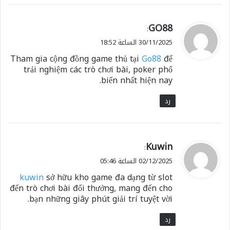
ي
GO88
:
ق
30/11/2025 الساعة 18:52
و
Tham gia cộng đồng game thủ tại
Go88
để
ل
trải nghiệm các trò chơi bài, poker phổ
biến nhất hiện nay.
رد
ي
Kuwin
:
ق
02/12/2025 الساعة 05:46
و
kuwin
sở hữu kho game đa dạng từ slot
ل
đến trò chơi bài đổi thưởng, mang đến cho
bạn những giây phút giải trí tuyệt vời.
رد