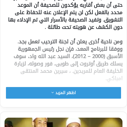
حتى أن بعض أقاربه يؤكدون للصحيفة أن الموعد
محدد بالفعل لكن لن يتم الإعلان عنه للحفاظ على
التشويق. وتفيد الصحيفة بالأسرار التي تم الإدلاء بها
دون الكشف عن هويته تحت طائلة .
ومن ناحية أخرى يعلن أن لجنة الترحيب تعمل بجد.
ووفقا للبرنامج المعد، فإن نجل رئيس الجمهورية
الأسبق (2000 – 2012)، السيد عبد الله واد، سوف
يسلك طريق أوتروت إلى طوبى، فور وصوله، لزيارة
الخليفة العام للمريدين. ، سيرين محمد المنتقى
امباكي.
لماذا طوبى ؟ يوضح المصدر أن “الأمر يتعلق بإظهار أن
اظهر المزيد
نجل الرئيس عبد الله واد لا يزال يتمتع بمودة أبناء
مرجعية دينه (المريديين، ) مثل والده، الذي كان قد
جعل من طوبى معقله الانتخابي”.