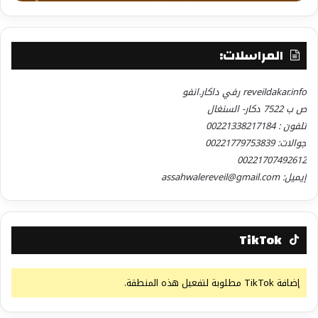
المراسلات:
reveildakar.info رفي داكار.انفو
ص ب 7522 دكار- السنغال
تلفون : 00221338217184
جوالات: 00221779753839
00221707492612
إيميل: assahwalereveil@gmail.com
TikTok
إضافة TikTok مطلوبة لتفعيل هذه المنطقة.