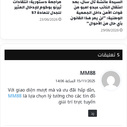
السيدة عائشة تال سال، بعد
مراجعة دستورية: انتقادات
اعتقال النائب عبدو امبو من
ثيرنو بوكوم للإدخال المثير
قوات الأمن داخل الجمعية
للجدل للمادة 57
الوطنية: “لن يمر هذا القانون
23/06/2026
بأي حال من الأحوال”
29/06/2026
‫5 تعليقات
ي
MM88
:
ق
15/11/2025 الساعة 14:06
و
Với giao diện mượt mà và ưu đãi hấp dẫn,
ل
MM88
là lựa chọn lý tưởng cho các tín đồ
giải trí trực tuyến.
رد