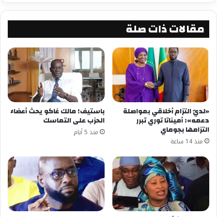
مقالات ذات صلة
«لديّ التزام أخلاقي بمواصلة
باستيف؛ مالك غاكو يحث أعضاء
دعمه»: أميناتا توري تبرر
الحزب على التماسك
التزامها بجوماي
منذ 5 أيام
منذ 14 ساعة