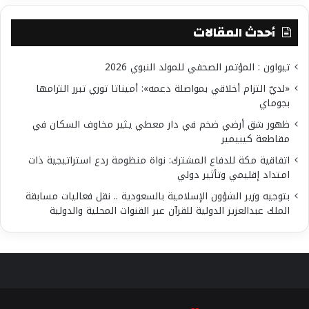
أحدث المقالات
تيواون : المؤتمر الصحفي للمولد النبوي 2026
«لديّ التزام أخلاقي بمواصلة دعمه»: أميناتا توري تبرر التزامها
بجوماي
ظهور شق أرضي ضخم في دار معطي يثير مخاوف السكان في
مقاطعة كيبيمير
اتفاقية مكة للدفاع المشترك: نواة منظومة ردع استراتيجية ذات
امتداد إقليمي وتأثير دولي
بتوجيه وزير الشؤون الإسلامية بالسعودية .. نقل فعاليات مسابقة
الملك عبدالعزيز الدولية للقرآن عبر القنوات المحلية والدولية