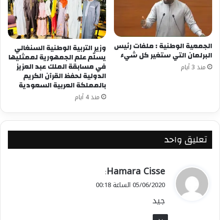
الجمعية الوطنية : ملفات رئيس
وزير التربية الوطنية السنغالي
البرلمان التي ستغير كل شيء
يسلّم علم الجمهورية لممثليها
في مسابقة الملك عبد العزيز
منذ 3 أيام
الدولية لحفظ القرآن الكريم
بالمملكة العربية السعودية
منذ 4 أيام
تعليق واحد
ي
Hamara Cisse
:
ق
05/06/2020 الساعة 00:18
و
جيد
ل