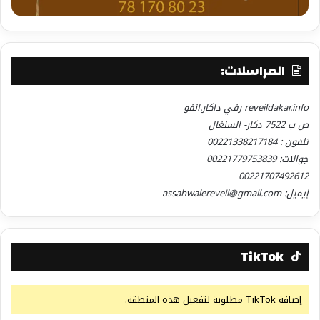
المراسلات:
reveildakar.info رفي داكار.انفو
ص ب 7522 دكار- السنغال
تلفون : 00221338217184
جوالات: 00221779753839
00221707492612
إيميل: assahwalereveil@gmail.com
TikTok
إضافة TikTok مطلوبة لتفعيل هذه المنطقة.