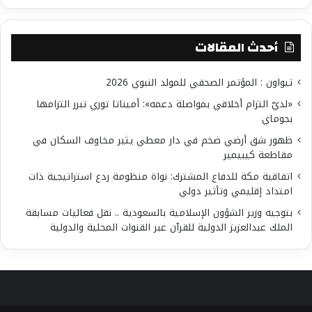
أحدث المقالات
تيواون : المؤتمر الصحفي للمولد النبوي 2026
«لديّ التزام أخلاقي بمواصلة دعمه»: أميناتا توري تبرر التزامها
بجوماي
ظهور شق أرضي ضخم في دار معطي يثير مخاوف السكان في
مقاطعة كيبيمير
اتفاقية مكة للدفاع المشترك: نواة منظومة ردع استراتيجية ذات
امتداد إقليمي وتأثير دولي
بتوجيه وزير الشؤون الإسلامية بالسعودية .. نقل فعاليات مسابقة
الملك عبدالعزيز الدولية للقرآن عبر القنوات المحلية والدولية