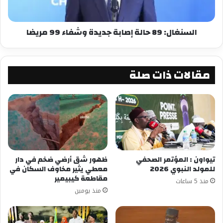
السنغال: 89 حالة إصابة جديدة وشفاء 99 مريضا
مقالات ذات صلة
تيواون : المؤتمر الصحفي
ظهور شق أرضي ضخم في دار
للمولد النبوي 2026
معطي يثير مخاوف السكان في
مقاطعة كيبيمير
منذ 5 ساعات
منذ يومين