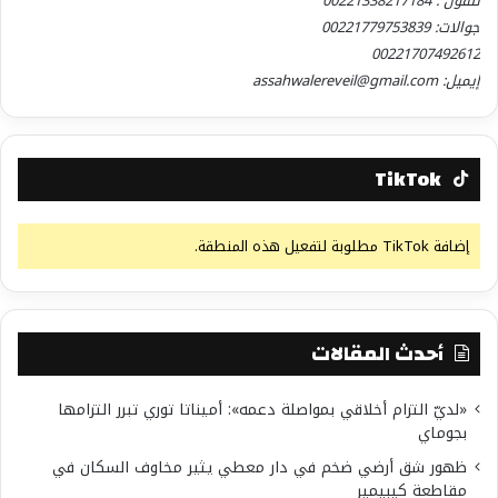
تلفون : 00221338217184
جوالات: 00221779753839
00221707492612
إيميل: assahwalereveil@gmail.com
TikTok
إضافة TikTok مطلوبة لتفعيل هذه المنطقة.
أحدث المقالات
«لديّ التزام أخلاقي بمواصلة دعمه»: أميناتا توري تبرر التزامها
بجوماي
ظهور شق أرضي ضخم في دار معطي يثير مخاوف السكان في
مقاطعة كيبيمير