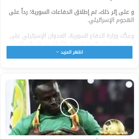
و على إثر ذلك، تم إطلاق الدفاعات السورية؛ رداً على
الهجوم الإسرائيلي.
وعدَّت وزارة الدفاع السورية، العدوان الإسرئيلي على
سوريا محاولة يائسة لتحويل الأنظار عن الجرائم التي
يرتكبها الاحتلالفي غزة، والخسائر الكبيرة التي يتعرض
اظهر المزيد
لها على يد المقاومة الفلسطينية.
يذكر انه شهدت الحدود اللبنانية الجنوبية مع الأراضي
الفلسطينية المحتلة على امتداد الأيام الأخيرة تبادل
قصف بين الاحتلالالإسرائيلي و”حزب الله”، وسط
تساؤلات بشأن ما إذا كانت الجبهة ستتوسع ومعها
رقعة المواجهات أم ستبقى في وضعيةالفعل وردّ
الفعل المتقطّع
شارك هذا الموضوع: