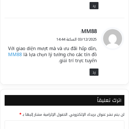
رد
ي
MM88
:
ق
03/12/2025 الساعة 14:44
و
Với giao diện mượt mà và ưu đãi hấp dẫn,
ل
MM88
là lựa chọn lý tưởng cho các tín đồ
giải trí trực tuyến.
رد
اترك تعليقاً
لن يتم نشر عنوان بريدك الإلكتروني.
الحقول الإلزامية مشار إليها بـ
*
ا