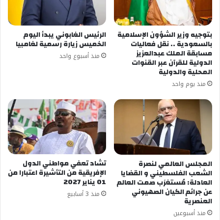
بتوجيه وزير الشؤون الإسلامية
الرئيس الغابوني يبدأ اليوم
بالسعودية .. نقل فعاليات
الخميس زيارة رسمية لغامبيا
مسابقة الملك عبدالعزيز
منذ أسبوع واحد
الدولية للقرآن عبر القنوات
المحلية والدولية
منذ يوم واحد
تشاد تعفي مواطني الدول
المجلس العالمي لنصرة
الإفريقية من التأشيرة اعتبارا من
الشعب الفلسطيني و القضايا
01 يناير 2027
العادلة: مُستغرَب صمت العالم
عن جرائم الكيان الصهيوني
منذ 3 أسابيع
العنصرية
منذ أسبوعين