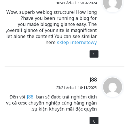
ق
15/04/2024 الساعة 18:41
و
Wow, superb weblog structure! How long
ل
have you been running a blog for?
you made blogging glance easy. The
overall glance of your site is magnificent,
let alone the content! You can see similar
here
sklep internetowy
رد
ي
J88
:
ق
16/11/2025 الساعة 23:21
و
Đến với
J88
, bạn sẽ được trải nghiệm dịch
ل
vụ cá cược chuyên nghiệp cùng hàng ngàn
sự kiện khuyến mãi độc quyền.
رد