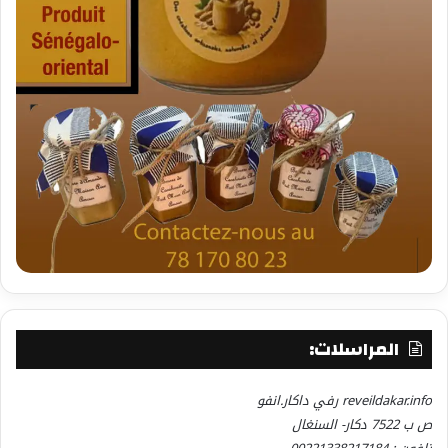
المراسلات:
reveildakar.info رفي داكار.انفو
ص ب 7522 دكار- السنغال