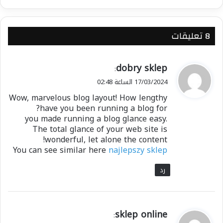
‫8 تعليقات
ي
dobry sklep
:
ق
17/03/2024 الساعة 02:48
و
Wow, marvelous blog layout! How lengthy
ل
have you been running a blog for?
you made running a blog glance easy.
The total glance of your web site is
wonderful, let alone the content!
You can see similar here
najlepszy sklep
رد
ي
sklep online
: