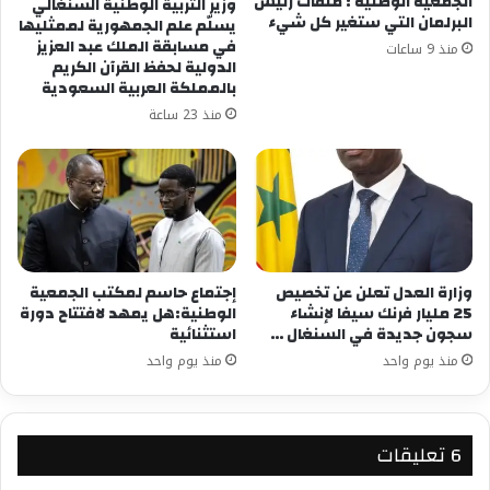
الجمعية الوطنية : ملفات رئيس
وزير التربية الوطنية السنغالي
البرلمان التي ستغير كل شيء
يسلّم علم الجمهورية لممثليها
في مسابقة الملك عبد العزيز
منذ 9 ساعات
الدولية لحفظ القرآن الكريم
بالمملكة العربية السعودية
منذ 23 ساعة
وزارة العدل تعلن عن تخصيص
إجتماع حاسم لمكتب الجمعية
25 مليار فرنك سيفا لإنشاء
الوطنية:هل يمهد لافتتاح دورة
سجون جديدة في السنغال …
استثنائية
منذ يوم واحد
منذ يوم واحد
‫6 تعليقات