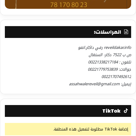
المراسلات:
reveildakar.info رفي داكار.انفو
ص ب 7522 دكار- السنغال
تلفون : 00221338217184
جوالات: 00221779753839
00221707492612
إيميل: assahwalereveil@gmail.com
TikTok
إضافة TikTok مطلوبة لتفعيل هذه المنطقة.