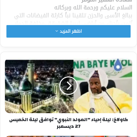
السلام عليكم ورحمة الله وبركاته
ببالغ الأسى والحزن تلقينا نبأ كارثة الفيضانات التي
ألمت بأجزاء من أراضي ليبيا الشقيقة ،مخلفة الدمار
وعددا كبيرا من الضحايا والمفقودين
اظهر المزيد
وفي هذه الظروف الحالكة التي يمر بها الشعب
الليبي ،نوجه إلى سعادتكم هذا الخطاب لنعبر لكم عن
تضامننا وتعاطفنا معكم قلبا وقالبا ،راجين من
سعادتكم النيابة عنا في رفع أخلص عبارات التعازي
والمواساة إلى كافة شرائح المجتمع الليبي قيادة
وحكومة وشعبا .
سائلين المولى عز وجل أن يرفع البلاء عن أراضي ليبيا
ويحفظ أهلها من كل سوء ومكروه ، بما حفظ به
الذكر الحكيم ،ويرحم الموتى ويشفي الجرحى ويغيث
المتضررين ويعيد المفقودين إلى ذويهم سالمين
غانمين ،وإنا لله وإنا إليه راجعون .
كاولاخ: ليلة إحياء "المولد النبوي" توافق ليلة الخميس
27 ديسمبر
غلام خادم الرسول