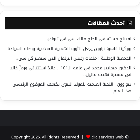
أحدث المقالات
افتتاح مستشفى الحاج مالك سي في تيواون
بوركينا فاسو: تراوري يجعل الثورة الشعبية التقدمية بوصلة السيادة
الجمعية الوطنية : ملفات رئيس البرلمان التي ستغير كل شيء
الدكتور مهاتير محمد في عامه الـ101… قائدٌ استثنائي ورمزٌ خالد
في مسيرة نهضة ماليزيا.
تيواوون : اللجنة العلمية للمولد النبوي تكشف الموضوع الرئيسي
هذا العام
clic services web
© Copyright 2026, All Rights Reserved |