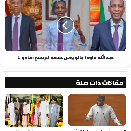
الشيخ محمد المنتقى امباكي
شارك هذا الموضوع:
فيس بوك
X
معجب بهذه:
عبد الله داودا جالو يعلن دعمه لترشيح أمادو با
مقالات ذات صلة