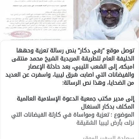
توصل موقع “رفي دكار” بنص رسالة تعزية وحهها
الخليفة العام للطريقة المريدية الشيخ محمد منتقى
امبكه، إلى الشعب الليبي، بعد حادثة الإعصار
والفيضانات التي اصابت شرق ليبيا، واسفرت عن العديد
من الضحايا، وهذا نص الرسالة:
إلى مدير مكتب جمعية الدعوة الإسلامية العالمية
المكلف بدكار السنغال
الموضوع : تعزية ومواساة في كارثة الفيضانات التي
نزلت بأرض ليبيا الشقيقة
سعادة السفير الموقر