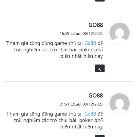
ي
GO88
:
ق
02/12/2025 الساعة 16:59
و
Tham gia cộng đồng game thủ tại
Go88
để
ل
trải nghiệm các trò chơi bài, poker phổ
biến nhất hiện nay.
رد
ي
GO88
:
ق
03/12/2025 الساعة 21:51
و
Tham gia cộng đồng game thủ tại
Go88
để
ل
trải nghiệm các trò chơi bài, poker phổ
biến nhất hiện nay.