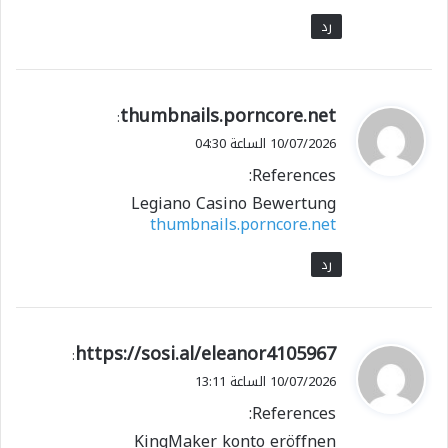
رد
ي
thumbnails.porncore.net
:
ق
10/07/2026 الساعة 04:30
و
References:
ل
Legiano Casino Bewertung
thumbnails.porncore.net
رد
ي
https://sosi.al/eleanor4105967
:
ق
10/07/2026 الساعة 13:11
و
References:
ل
KingMaker konto eröffnen