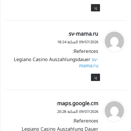
رد
ي
sv-mama.ru
:
ق
09/07/2026 الساعة 18:24
و
References:
ل
Legiano Casino Auszahlungsdauer
sv-
mama.ru
رد
ي
maps.google.cm
:
ق
09/07/2026 الساعة 20:28
و
References:
ل
Legiano Casino Auszahlung Dauer