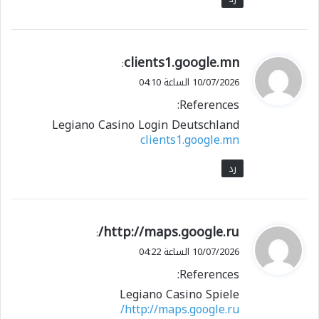
ي
clients1.google.mn
:
ق
10/07/2026 الساعة 04:10
و
References:
ل
Legiano Casino Login Deutschland
clients1.google.mn
رد
ي
http://maps.google.ru/
:
ق
10/07/2026 الساعة 04:22
و
References:
ل
Legiano Casino Spiele
http://maps.google.ru/