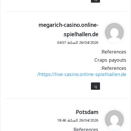
ي
megarich-casino.online-
ق
spielhallen.de
:
و
26/04/2026 الساعة 04:07
ل
References:
Craps payouts
References:
https://live-casino.online-spielhallen.de/
رد
ي
Potsdam
:
ق
26/04/2026 الساعة 18:46
و
References: