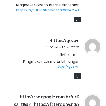
Kingmaker casino klarna einzahlen
https://sysurl.online/berniece42544
رد
ي
https://goz.vn
:
ق
10/07/2026 الساعة 13:51
و
References:
ل
Kingmaker Casino Erfahrungen
https://goz.vn
رد
ي
http://cse.google.com.br/url?
ق
sa=t&url=https://fcterc.gov.ng/?