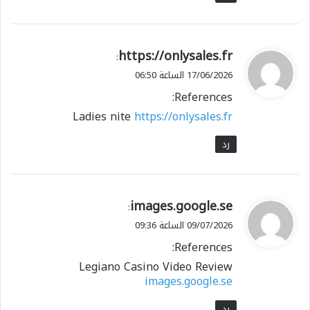
ي
https://onlysales.fr
:
ق
17/06/2026 الساعة 06:50
و
References:
ل
Ladies nite
https://onlysales.fr
رد
ي
images.google.se
:
ق
09/07/2026 الساعة 09:36
و
References:
ل
Legiano Casino Video Review
images.google.se
رد