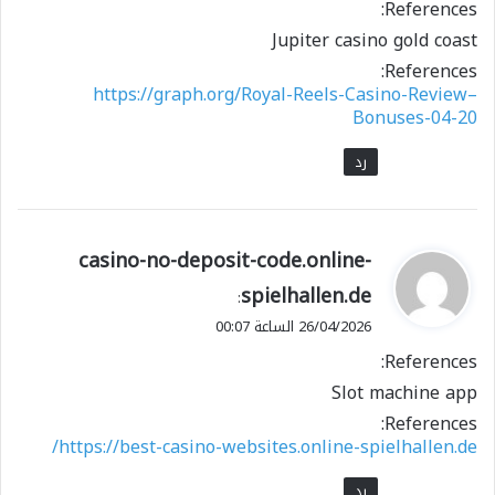
References:
Jupiter casino gold coast
References:
https://graph.org/Royal-Reels-Casino-Review–
Bonuses-04-20
رد
ي
casino-no-deposit-code.online-
ق
spielhallen.de
:
و
26/04/2026 الساعة 00:07
ل
References:
Slot machine app
References:
https://best-casino-websites.online-spielhallen.de/
رد