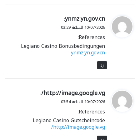
ي
ynmz.yn.gov.cn
:
ق
10/07/2026 الساعة 03:29
و
References:
ل
Legiano Casino Bonusbedingungen
ynmz.yn.gov.cn
رد
ي
http://image.google.vg/
:
ق
10/07/2026 الساعة 03:54
و
References:
ل
Legiano Casino Gutscheincode
http://image.google.vg/
رد