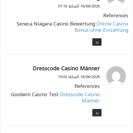
و
16/06/2026 الساعة 07:16
ل
References:
Seneca Niagara Casino Bewertung
Online Casino
Bonus ohne Einzahlung
رد
ي
Dresscode Casino Männer
:
ق
16/06/2026 الساعة 10:03
و
References:
ل
Goodwin Casino Test
Dresscode Casino
Männer
رد