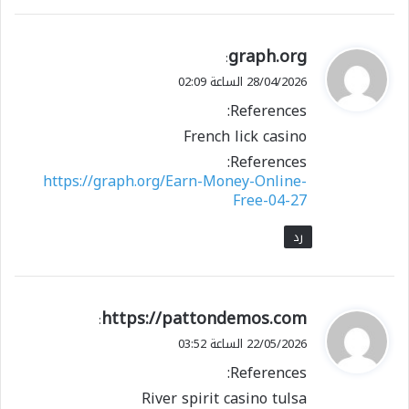
ي
graph.org
:
ق
28/04/2026 الساعة 02:09
و
References:
ل
French lick casino
References:
https://graph.org/Earn-Money-Online-
Free-04-27
رد
ي
https://pattondemos.com
:
ق
22/05/2026 الساعة 03:52
و
References:
ل
River spirit casino tulsa