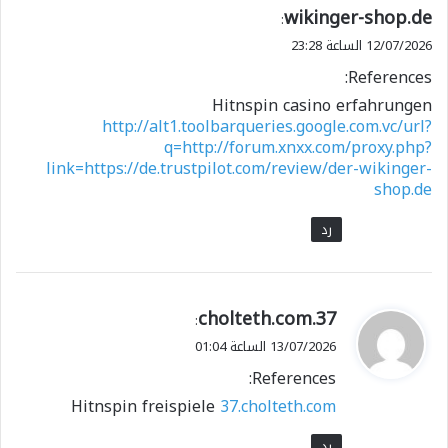
wikinger-shop.de
:
12/07/2026 الساعة 23:28
References:
Hitnspin casino erfahrungen
http://alt1.toolbarqueries.google.com.vc/url?
q=http://forum.xnxx.com/proxy.php?
link=https://de.trustpilot.com/review/der-wikinger-
shop.de
رد
ي
37.cholteth.com
:
ق
13/07/2026 الساعة 01:04
و
References:
ل
Hitnspin freispiele
37.cholteth.com
رد