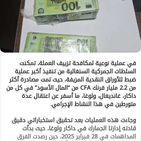
في عملية نوعية لمكافحة تزييف العملة، تمكنت
السلطات الجمركية السنغالية من تنفيذ أكبر عملية
ضبط للأوراق النقدية المزيفة، حيث تمت مصادرة أكثر
من 2.2 مليار فرنك CFA من “المال الأسود” في كل من
داكار، غانديغال، ولوغا، ما أسفر عن اعتقال عدة
متورطين في هذا النشاط الإجرامي.
وجاءت هذه العمليات بعد تحقيق استخباراتي دقيق
قادته إدارتا الجمارك في داكار ولوغا، حيث بدأت
المداهمات في 28 فبراير 2025، حين رصدت الفرق