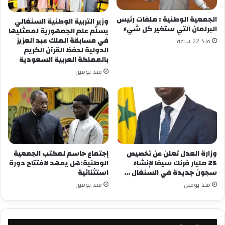
الجمعية الوطنية : ملفات رئيس
وزير التربية الوطنية السنغالي
البرلمان التي ستغير كل شيء
يسلّم علم الجمهورية لممثليها
في مسابقة الملك عبد العزيز
منذ 22 ساعة
الدولية لحفظ القرآن الكريم
بالمملكة العربية السعودية
منذ يومين
وزارة العدل تعلن عن تخصيص
إجتماع حاسم لمكتب الجمعية
25 مليار فرنك سيفا لإنشاء
الوطنية:هل يمهد لافتتاح دورة
سجون جديدة في السنغال …
استثنائية
منذ يومين
منذ يومين