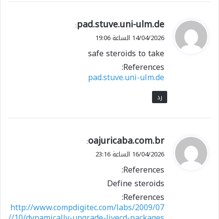
ي
pad.stuve.uni-ulm.de
:
ق
14/04/2026 الساعة 19:06
و
safe steroids to take
ل
References:
pad.stuve.uni-ulm.de
رد
ي
oajuricaba.com.br
:
ق
16/04/2026 الساعة 23:16
و
References:
ل
Define steroids
References:
http://www.compdigitec.com/labs/2009/07
/10/dynamically-upgrade-livecd-packages/