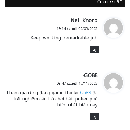
‫80 تعليقات
ي
Neil Knorp
:
ق
02/05/2025 الساعة 19:14
و
Keep working ,remarkable job!
ل
رد
ي
GO88
:
ق
17/11/2025 الساعة 03:47
و
Tham gia cộng đồng game thủ tại
Go88
để
ل
trải nghiệm các trò chơi bài, poker phổ
biến nhất hiện nay.
رد