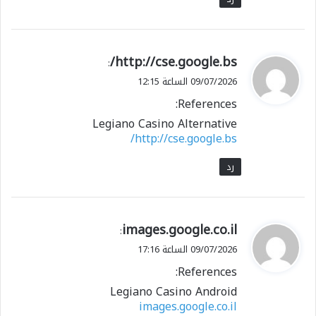
ي
http://cse.google.bs/
:
ق
09/07/2026 الساعة 12:15
و
References:
ل
Legiano Casino Alternative
http://cse.google.bs/
رد
ي
images.google.co.il
:
ق
09/07/2026 الساعة 17:16
و
References:
ل
Legiano Casino Android
images.google.co.il