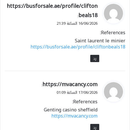
ي
https://busforsale.ae/profile/clifton
ق
beals18
:
و
16/06/2026 الساعة 21:39
ل
References:
Saint laurent le minier
https://busforsale.ae/profile/cliftonbeals18
رد
ي
https://mvacancy.com
:
ق
17/06/2026 الساعة 01:09
و
References:
ل
Genting casino sheffield
https://mvacancy.com
رد