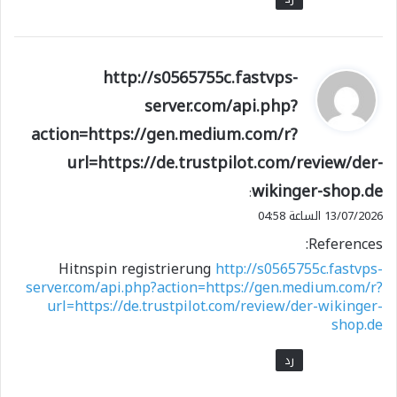
ي
http://s0565755c.fastvps-
ق
server.com/api.php?
و
action=https://gen.medium.com/r?
ل
url=https://de.trustpilot.com/review/der-
wikinger-shop.de
:
13/07/2026 الساعة 04:58
References:
Hitnspin registrierung
http://s0565755c.fastvps-
server.com/api.php?action=https://gen.medium.com/r?
url=https://de.trustpilot.com/review/der-wikinger-
shop.de
رد