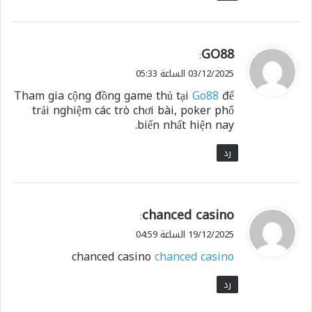
ي
GO88
:
ق
03/12/2025 الساعة 05:33
و
Tham gia cộng đồng game thủ tại
Go88
để
ل
trải nghiệm các trò chơi bài, poker phổ
biến nhất hiện nay.
رد
ي
chanced casino
:
ق
19/12/2025 الساعة 04:59
و
chanced casino
chanced casino
ل
رد