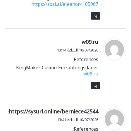
https://sosi.al/eleanor4105967
رد
ي
w09.ru
:
ق
10/07/2026 الساعة 13:14
و
References:
ل
KingMaker Casino Einzahlungsdauer
w09.ru
رد
ي
https://sysurl.online/berniece42544
:
ق
10/07/2026 الساعة 13:41
و
References:
ل