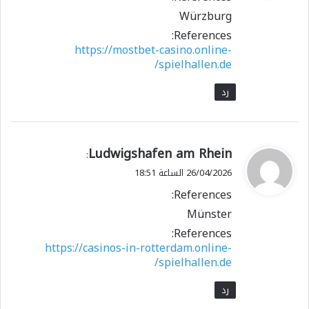
ل
Würzburg
References:
https://mostbet-casino.online-
spielhallen.de/
رد
ي
Ludwigshafen am Rhein
:
ق
26/04/2026 الساعة 18:51
و
References:
ل
Münster
References:
https://casinos-in-rotterdam.online-
spielhallen.de/
رد