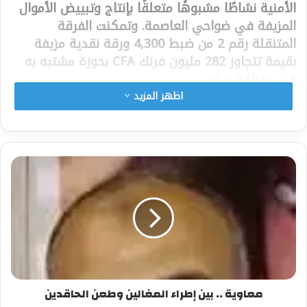
الأمنية نشاطًا مشبوهًا متعلقًا بإنتاج وتبييض الأموال
المزيفة في ضواحي العاصمة. وتمكنت الفرقة
المتنقلة رقم 2 من ضبط 4,300 ورقة نقدية مزيفة
بقيمة تتجاوز 282 مليون فرنك CFA بحوزة مشتبه به
في منطقة مباو.
اظهر المزيد
وفي 2 مارس، تمكنت الجمارك من القبض على
شخصين آخرين في غانديغال، كانا بحوزتهما 1.9 مليار
فرنك CFA من الأوراق المزورة، فيما تم إيقاف مشتبه
به رابع في لوغا، حيث كشفت مداهمة منزله عن 549
ورقة نقدية فئة 100 دولار، بعد تبييضها، بقيمة تقدر
بأكثر من 34 مليون فرنك CFA.
وقد تم إحالة المشتبه بهم الأربعة إلى النيابة المالية،
بينما تواصل السلطات تحقيقاتها للكشف عن أي
شبكات إجرامية أخرى مرتبطة بهذا النشاط. وتؤكد
هذه العملية الكبرى التزام الجمارك السنغالية
معاوية .. بين إطراء المغالين وطعن الحاقدين