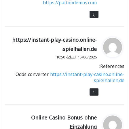
https://pattondemos.com
رد
ي
https://instant-play-casino.online-
ق
spielhallen.de
:
و
15/06/2026 الساعة 10:50
ل
References:
Odds converter
https://instant-play-casino.online-
spielhallen.de
رد
ي
Online Casino Bonus ohne
ق
Einzahlung
: