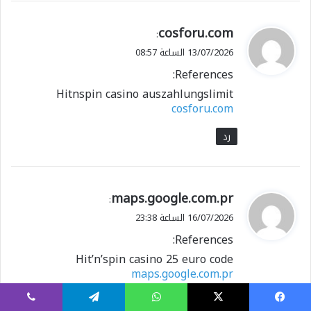
ي
cosforu.com
:
ق
13/07/2026 الساعة 08:57
و
References:
ل
Hitnspin casino auszahlungslimit
cosforu.com
رد
ي
maps.google.com.pr
:
ق
16/07/2026 الساعة 23:38
و
References:
ل
Hit’n’spin casino 25 euro code
maps.google.com.pr
رد
يسبوك
X
واتساب
تيلقرام
ڤايبر