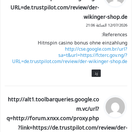
و
URL=de.trustpilot.com/review/der-
ل
wikinger-shop.de
:
12/07/2026 الساعة 21:06
References:
Hitnspin casino bonus ohne einzahlung
http://cse.google.com.br/url?
sa=t&url=https://fcterc.gov.ng/?
URL=de.trustpilot.com/review/der-wikinger-shop.de
رد
ي
http://alt1.toolbarqueries.google.co
ق
m.vc/url?
و
q=http://forum.xnxx.com/proxy.php
ل
?link=https://de.trustpilot.com/review/der-