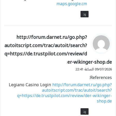
maps.google.cm
رد
ي
http://forum.darnet.ru/go.php?
ق
autoitscript.com/trac/autoit/search?
و
q=https://de.trustpilot.com/review/d
ل
er-wikinger-shop.de
:
09/07/2026 الساعة 22:41
References:
Legiano Casino Login
http://forum.darnet.ru/go.php?
autoitscript.com/trac/autoit/search?
q=https://de.trustpilot.com/review/der-wikinger-
shop.de
رد