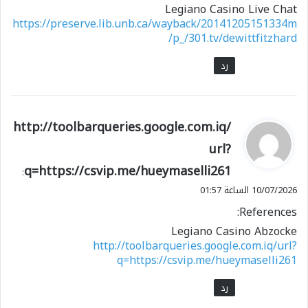
Legiano Casino Live Chat
https://preserve.lib.unb.ca/wayback/20141205151334m
p_/301.tv/dewittfitzhard/
رد
ي
http://toolbarqueries.google.com.iq/
ق
url?
و
q=https://csvip.me/hueymaselli261
ل
:
10/07/2026 الساعة 01:57
References:
Legiano Casino Abzocke
http://toolbarqueries.google.com.iq/url?
q=https://csvip.me/hueymaselli261
رد