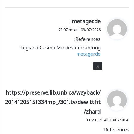
ي
metager.de
:
ق
09/07/2026 الساعة 23:07
و
References:
ل
Legiano Casino Mindesteinzahlung
metager.de
رد
ي
https://preserve.lib.unb.ca/wayback/
ق
20141205151334mp_/301.tv/dewittfit
و
zhard/
ل
:
10/07/2026 الساعة 00:41
References: