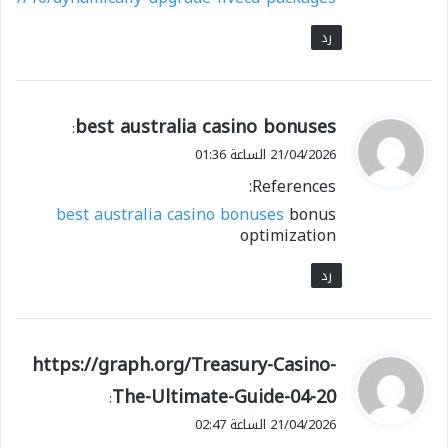
رد
ي
best australia casino bonuses
:
ق
21/04/2026 الساعة 01:36
و
References:
ل
best australia casino bonuses
bonus
optimization
رد
ي
https://graph.org/Treasury-Casino-
ق
The-Ultimate-Guide-04-20
:
و
21/04/2026 الساعة 02:47
ل