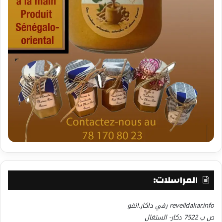
المراسلات:
reveildakar.info رفي داكار.انفو
ص ب 7522 دكار- السنغال