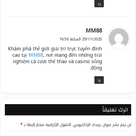
رد
ي
MM88
:
ق
29/11/2025 الساعة 16:50
و
Khám phá thế giới giải trí trực tuyến đỉnh
ل
cao tại
MM88
, nơi mang đến những trải
nghiệm cá cược thể thao và casino sống
động.
رد
اترك تعليقاً
لن يتم نشر عنوان بريدك الإلكتروني.
الحقول الإلزامية مشار إليها بـ
*
ا