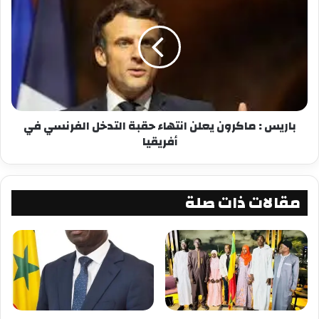
وقالت نانسي سيساي ، من سكان خليج سوزان ، “لقد
شهدنا أكثر من 15 حريقا تسببت في سقوط العديد
من القتلى ، بالإضافة إلى الفيضانات التي حدثت أثناء
هطول الأمطار. وخلال موسم الجفاف ، تغلق النفايات
معظم قنوات الصرف”. حيّ.
باريس : ماكرون يعلن انتهاء حقبة التدخل الفرنسي في
انفجر سكان فريتاون مع اندلاع الحرب الأهلية في
أفريقيا
الفترة من 1991 إلى 2002 ، والتي دفعت مئات الآلاف
من النازحين إلى العاصمة.
مقالات ذات صلة
ويقدر اتحاد فقراء الحضر والريف (FEDURP) ، وهو
منظمة شعبية ، عدد الأشخاص الذين يعيشون في
الأحياء الفقيرة على شاطئ البحر ، في الغالب على
السدود ، بـ 198000.
تقلبات الطقس وقلة الفرص في الريف هي أيضًا سبب