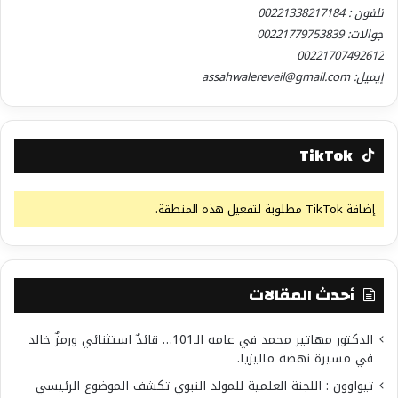
تلفون : 00221338217184
جوالات: 00221779753839
00221707492612
إيميل: assahwalereveil@gmail.com
TikTok
إضافة TikTok مطلوبة لتفعيل هذه المنطقة.
أحدث المقالات
الدكتور مهاتير محمد في عامه الـ101… قائدٌ استثنائي ورمزٌ خالد
في مسيرة نهضة ماليزيا.
تيواوون : اللجنة العلمية للمولد النبوي تكشف الموضوع الرئيسي