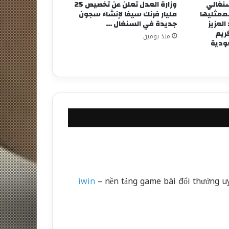
لسنغالي
وزارة العدل تعلن عن تخصيص 25
لممثليها
مليار فرنك سيفا لإنشاء سجون
لعزيز
جديدة في السنغال …
كريم
منذ يومين
عودية
iwin
– nền tảng game bài đổi thưởng uy 