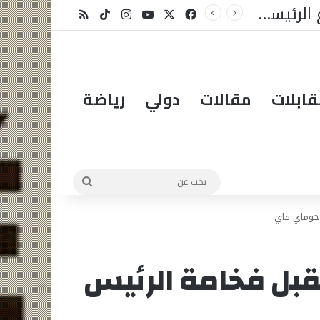
لمبادرة؟
X
فيسبوك
يوتيوب
انستقرام
‫TikTok
ملخص الموقع RSS
ابلات
مقالات
دولي
رياضة
بحث
عن
 جوماي فاي
قبل فخامة الرئيس