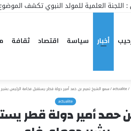
ط ينتظر من يقود المستقبل… هل تكون إيطاليا صاحبة ا
حيب
أخبار
سياسة
اقتصاد
ثقافة
مق
/
actualite
/
سمو الشيخ تميم بن حمد أمير دولة قطر يستقبل فخامة الرئيس بشير
actualite
 حمد أمير دولة قطر يست