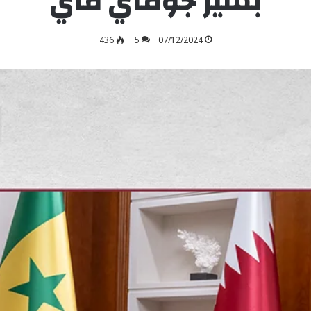
بشير جوماي فاي
436
5
07/12/2024