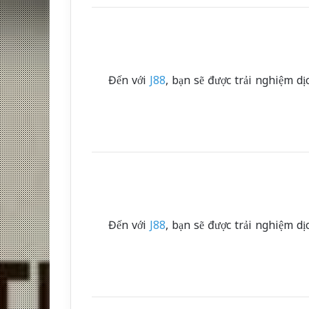
Đến với
J88
, bạn sẽ được trải nghiệm d
Đến với
J88
, bạn sẽ được trải nghiệm d