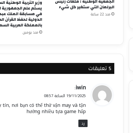
الجمعية الوطنية : ملفات رئيس
وزير التربية الوطنية ا
البرلمان التي ستغير كل شيء
يسلّم علم الجمهورية 
في مسابقة الملك عبد ا
منذ 22 ساعة
الدولية لحفظ القرآن ال
بالمملكة العربية الس
منذ يومين
‫5 تعليقات
ي
iwin
:
ق
19/11/2025 الساعة 08:57
و
tín, nơi bạn có thể thử vận may và tận
ل
hưởng nhiều tựa game hấp
رد