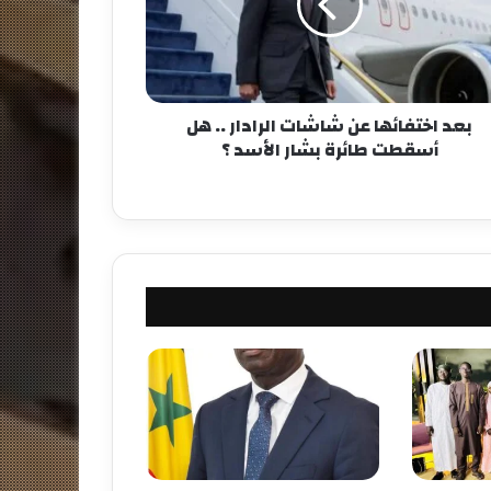
بعد اختفائها عن شاشات الرادار .. هل
أسقطت طائرة بشار الأسد ؟