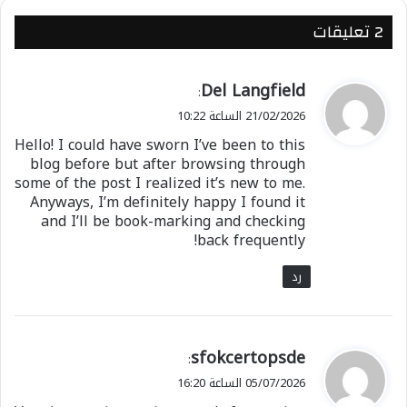
بالليل وملازمة قراءة القرآن الكريم والانتظام بالأذكار
في غير رمضان.
‫2 تعليقات
​وأخيرا، ينبغي أن نعلم أن المحتاجين يتمنون أن يستمر
تضامننا معهم في غير رمضان لأن حوائجهم لا تنحصر
ي
Del Langfield
:
في رمضان.
ق
21/02/2026 الساعة 10:22
فمن أهم الدروس المستفادة من رمضان أننا بالعزم
و
Hello! I could have sworn I’ve been to this
نستطيع إنجاز ما نريد.
ل
blog before but after browsing through
تلكم أيها الإخوة والأخوات بعض النصائح التي أردت أن
some of the post I realized it’s new to me.
أقدمها إليكم بمثابة سكر رمضان معجل، راجيا من الله
Anyways, I’m definitely happy I found it
تعالى أن يبلغنا رمضان ويعيننا على الصيام والقيام
and I’ll be book-marking and checking
back frequently!
والإكثار من أعمال البر فيه ويتقبلها منا ويستجيب
دعواتنا، كما نرجوه تعالى أن يعيننا على مجاهدة
رد
النفس وعدم اتباع الشيطان.
شارك هذا الموضوع:
ي
sfokcertopsde
:
ق
فيس بوك
X
05/07/2026 الساعة 16:20
و