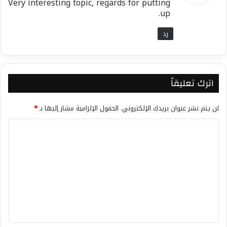
Very interesting topic, regards for putting
ل
up.
معجب بهذه:
رد
اترك تعليقاً
لن يتم نشر عنوان بريدك الإلكتروني.
الحقول الإلزامية مشار إليها بـ
*
ا
ل
ت
ع
ل
ي
ق