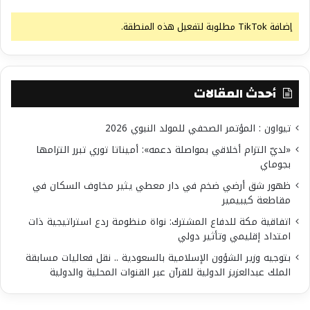
إضافة TikTok مطلوبة لتفعيل هذه المنطقة.
أحدث المقالات
تيواون : المؤتمر الصحفي للمولد النبوي 2026
«لديّ التزام أخلاقي بمواصلة دعمه»: أميناتا توري تبرر التزامها
بجوماي
ظهور شق أرضي ضخم في دار معطي يثير مخاوف السكان في
مقاطعة كيبيمير
اتفاقية مكة للدفاع المشترك: نواة منظومة ردع استراتيجية ذات
امتداد إقليمي وتأثير دولي
بتوجيه وزير الشؤون الإسلامية بالسعودية .. نقل فعاليات مسابقة
الملك عبدالعزيز الدولية للقرآن عبر القنوات المحلية والدولية