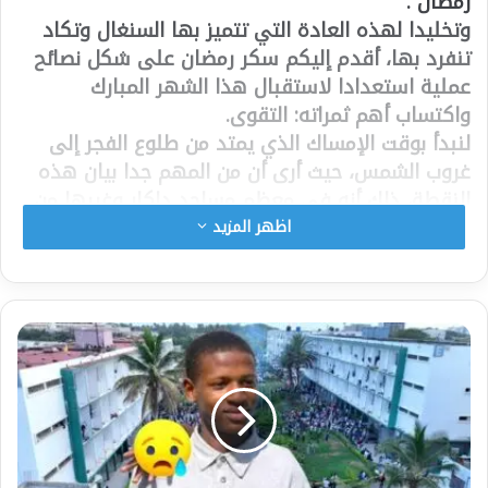
رمضان”.
​وتخليدا لهذه العادة التي تتميز بها السنغال وتكاد
تنفرد بها، أقدم إليكم سكر رمضان على شكل نصائح
عملية استعدادا لاستقبال هذا الشهر المبارك
واكتساب أهم ثمراته: التقوى.
​لنبدأ بوقت الإمساك الذي يمتد من طلوع الفجر إلى
غروب الشمس، حيث أرى أن من المهم جدا بيان هذه
النقطة، ذلك أنه في معظم مساجد داكار وغيرها من
المدن السنغالية، يتم تحديد وقت الفجر قبل طلوع
اظهر المزيد
الشمس بساعة واحدة، وفقا لأوقات الصلاة المعلقة
في المساجد، مع أن الفجر يكون في الغالب ما بين
ساعة وربع إلى ساعة وثلث من طلوع الشمس. وعليه،
يجب على من يتناول السحور الذي أوصى به النبي
صلى الله عليه وسلم ممن لا يعرف وقت طلوع الفجر
بالضبط، أن يتوقف عن الأكل والشرب وكل مفطر، قبل
ساعة ونصف من طلوع الشمس احتياطا. وبفضل
الانترنت أصبح الآن من السهل معرفة طلوع وغروب
الشمس لأي مدينة في العالم.