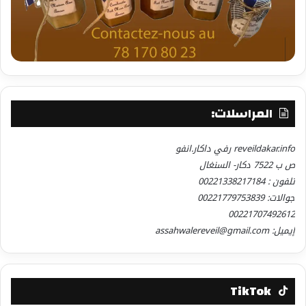
المراسلات:
reveildakar.info رفي داكار.انفو
ص ب 7522 دكار- السنغال
تلفون : 00221338217184
جوالات: 00221779753839
00221707492612
إيميل: assahwalereveil@gmail.com
TikTok