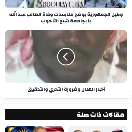
​وتتمثل النصيحة الثانية في التذكير بأن رمضان عبارة
عن دورة تأهيلية تهدف إلى تمكين المسلم من
وكيل الجمهورية يوضح ملابسات وفاة الطالب عبد الله
با بجامعة شيخ أنتا جوب
اكتساب التقوى التي هي غاية فرض صيام شهر
رمضان المبارك. وبعبارة أخرى، فإن الله تعالى الذي
نمتثل أوامره بصوم رمضان مع اجتناب نواهيه بحفظ
ألسنتنا وأسماعنا وأبصارنا عن الحرام هو الرب المعبود
في غير رمضان.
فرمضان إذن فرصة للكف نهائيا عن الاستماع إلى
الموسيقى وغيرها من المحرمات المسموعة كالغيبة
وهو فرصة أيضا للكف عن النظر إلى الحرام في
الشوارع وفي شاشات التلفزيون والتلفون، بما في
أخبار الهلال وضرورة التحري والتدقيق
ذلك المسلسلات الرمضانية المضحكة والمبرمجة قبيل
الإفطار الذي ينبغي أن يهتم فيه الصائم بالدعاء بدلا
من مشاهدة ما لا يفيده لا في الدنيا ولا في الآخرة.
مقالات ذات صلة
​والنصيحة الثالثة موجهة إلى من ابتلي بالتدخين، ذلك
أنه يزعم بعض المدخنين أنهم لا يقدرون على البقاء
ساعتين أو ثلاثة دون تدخين، إلا أن رمضان يلزم