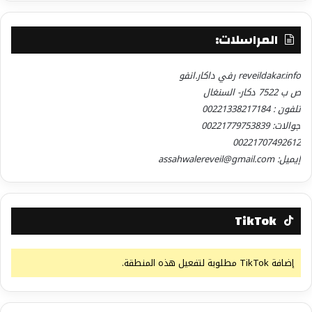
المراسلات:
reveildakar.info رفي داكار.انفو
ص ب 7522 دكار- السنغال
تلفون : 00221338217184
جوالات: 00221779753839
00221707492612
إيميل: assahwalereveil@gmail.com
TikTok
إضافة TikTok مطلوبة لتفعيل هذه المنطقة.