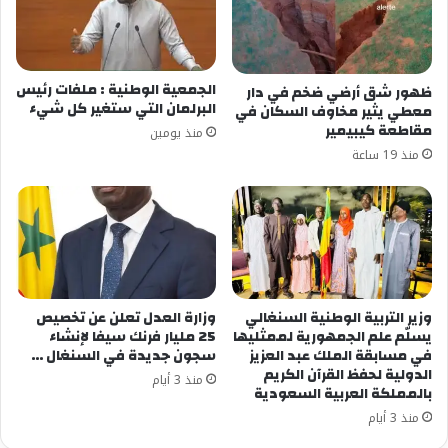
الجمعية الوطنية : ملفات رئيس
ظهور شق أرضي ضخم في دار
البرلمان التي ستغير كل شيء
معطي يثير مخاوف السكان في
مقاطعة كيبيمير
منذ يومين
منذ 19 ساعة
وزير التربية الوطنية السنغالي
وزارة العدل تعلن عن تخصيص
يسلّم علم الجمهورية لممثليها
25 مليار فرنك سيفا لإنشاء
في مسابقة الملك عبد العزيز
سجون جديدة في السنغال …
الدولية لحفظ القرآن الكريم
منذ 3 أيام
بالمملكة العربية السعودية
منذ 3 أيام