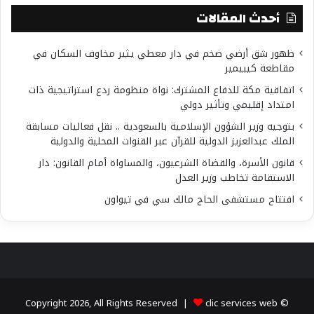
أحدث المقالات
ظهور شق أرضي ضخم في دار معطي يثير مخاوف السكان في
مقاطعة كيبيمير
اتفاقية مكة للدفاع المشترك: نواة منظومة ردع استراتيجية ذات
امتداد إقليمي وتأثير دولي
بتوجيه وزير الشؤون الإسلامية بالسعودية .. نقل فعاليات مسابقة
الملك عبدالعزيز الدولية للقرآن عبر القنوات المحلية والدولية
قانون الأسرة، والقضاة الشرعيون، والمساواة أمام القانون: دار
الاستقامة تخاطب وزير العدل
افتتاح مستشفى الحاج مالك سي في تيواون
clic services web
© Copyright 2026, All Rights Reserved |