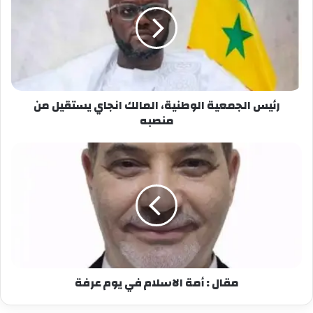
البرلمانية، ولأعضاء فريقي، وللشعب السنغالي على
الثقة والاحترام وروح التعاون التي حظيتُ بها طوال
هذه المهمة.
أودّ أيضًا أن أتقدّم بخالص الشكر والتقدير لنشطاء
وقادة وأنصار حزب PASTEF، الذين رُشّحتُ ضمن
رئيس الجمعية الوطنية، المالك انجاي يستقيل من
قائمتهم. لقد كان التزامهم الراسخ وولاؤهم لمبادئ
منصبه
التغيير وثقتهم بي مصدرًا دائمًا للقوة والقيم الرفيعة
والشعور بالمسؤولية.
ومع مغادرتي لهذا المنصب الرفيع، ما زلتُ على قناعة
راسخة بأنّ استقرار مؤسساتنا، واحترام الحوار
الجمهوري، والحفاظ على السلم الأهلي، والتماسك
الوطني، ومصالح السنغال العليا، يجب أن تبقى، في
جميع الظروف، مبادئنا التوجيهية المشتركة.
مقال : أمة الاسلام في يوم عرفة
سأواصل، بنفس الالتزام والولاء للشعب السنغالي،