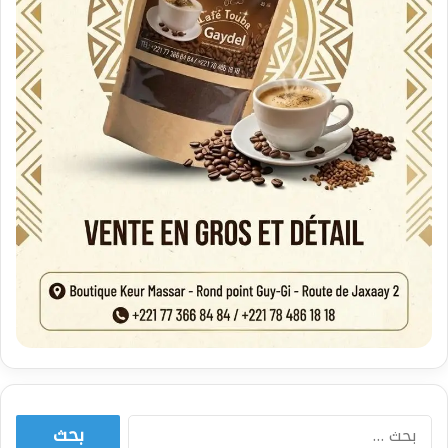
البحث
عن: