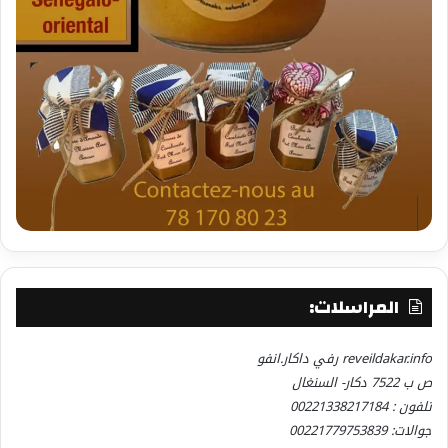
المراسلات:
reveildakar.info رفي داكار.انفو
ص ب 7522 دكار- السنغال
تلفون : 00221338217184
جوالات: 00221779753839