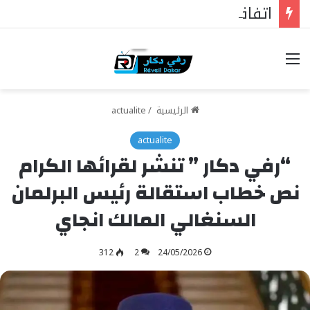
اتفاقية مكة للدفاع المشترك: نواة منظومة ردع استراتيجية ذات امتداد إقليمي وتأثير دولي
خيارات
الرئيسية
/
actualite
actualite
“رفي دكار ” تنشر لقرائها الكرام
نص خطاب استقالة رئيس البرلمان
السنغالي المالك انجاي
312
2
24/05/2026