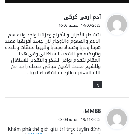
ي
آدم ارمى كركى
:
ق
14/09/2023 الساعة 16:03
و
نتشاطر الأحزان والأفراح وعزائنا واحد ونتقاسم
ل
الآلام والهموم والأوجاع لأن جسد أفريقيا ممتد
شرقا وغربا وشمالا وجنوبا ولليبيا علاقات وطيدة
وتاريخية مع الشعب السنغالى وفى هذا
المقام نتقدم بوافر الشكر والتقدير للسنغال
وللشيخ محمد الأمين مباكى حفظه راجيا من
الله المغفرة والرحمة لشهداء ليبيا .
رد
ي
MM88
:
ق
19/11/2025 الساعة 03:04
و
Khám phá thế giới giải trí trực tuyến đỉnh
ل