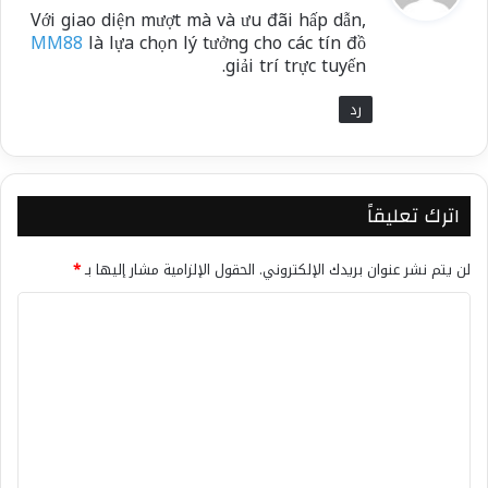
و
Với giao diện mượt mà và ưu đãi hấp dẫn,
ل
MM88
là lựa chọn lý tưởng cho các tín đồ
giải trí trực tuyến.
رد
اترك تعليقاً
لن يتم نشر عنوان بريدك الإلكتروني.
الحقول الإلزامية مشار إليها بـ
*
ا
ل
ت
ع
ل
ي