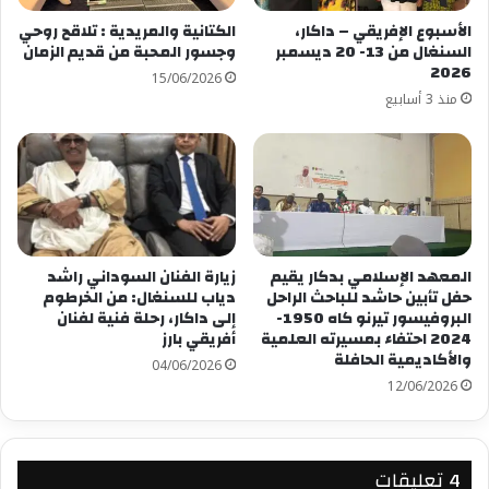
الأسبوع الإفريقي – داكار،
الكتانية والمريدية : تلاقح روحي
فيس بوك
X
السنغال من 13- 20 ديسمبر
وجسور المحبة من قديم الزمان
2026
15/06/2026
منذ 3 أسابيع
معجب بهذه:
المعهد الإسلامي بدكار يقيم
زيارة الفنان السوداني راشد
حفل تأبين حاشد للباحث الراحل
دياب للسنغال: من الخرطوم
البروفيسور تيرنو كاه 1950-
إلى داكار، رحلة فنية لفنان
2024 احتفاء بمسيرته العلمية
أفريقي بارز
والأكاديمية الحافلة
04/06/2026
12/06/2026
‫4 تعليقات