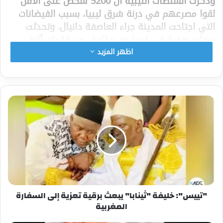
وذكرت السلطات الليبية أن 5200 شخص على الأقل
لقوا مصرعهم في درنة شرق ليبيا، بسبب الفيضانات
التي اجتاحت المدينة جراء العاصفة دانيال. وتحدثت
مصادر صحية في ليبيا عن مخاوف من فقدان آلاف
آخرين.
اظهر المزيد
وقد ارتفعت حصيلة ضحايا الفيضانات المدمرة التي
ضربت مدينة درنة شرقي ليبيا إلى 5200 شخص، وفقا
لما قاله المتحدث باسم وزارة الداخلية، في واحدة من
الحكومتين المتنافستين في ليبيا لوكالة الأنباء
الألمانية (د.ب.أ). ولم يتسن حتى الآن التأكد بشكل
مستقل من صحة الأعداد. وقال طارق الخراز، المتحدث
باسم الوزارة التابعة للحكومة المكلفة من مجلس
النواب والتي تتخذ من شرقي البلاد مقرا لها، إن عمال
الإنقاذ لا يزالون يباشرون انتشال جثث الضحايا الناتجة
عن الفيضانات.
وأدت السيول الناجمة عن عاصفة عاتية إلى انهيار
"تييس": خليفة "ثينابا" يبعث برقية تعزية إلى السفارة
المغربية
سدود وجرف مبان وتدمير ربع مدينة درنة الواقعة في
شرق ليبيا، وسط مخاوف من فقد ما لا يقل عن عشرة