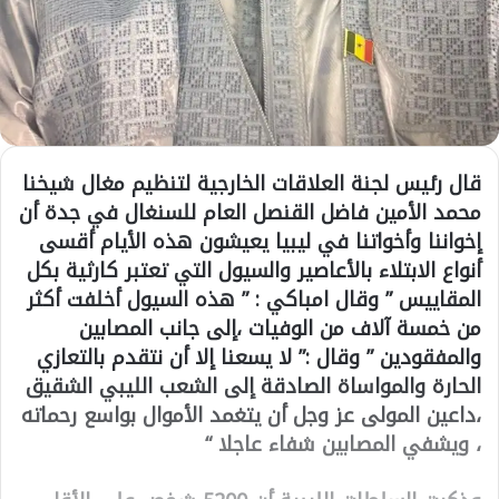
قال رئيس لجنة العلاقات الخارجية لتنظيم مغال شيخنا
محمد الأمين فاضل القنصل العام للسنغال في جدة أن
إخواننا وأخواتنا في ليبيا يعيشون هذه الأيام أقسى
أنواع الابتلاء بالأعاصير والسيول التي تعتبر كارثية بكل
المقاييس ” وقال امباكي : ” هذه السيول أخلفت أكثر
من خمسة آلاف من الوفيات ،إلى جانب المصابين
والمفقودين ” وقال :” لا يسعنا إلا أن نتقدم بالتعازي
الحارة والمواساة الصادقة إلى الشعب الليبي الشقيق
،داعين المولى عز وجل أن يتغمد الأموال بواسع رحماته
، ويشفي المصابين شفاء عاجلا “