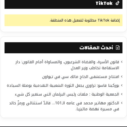
TikTok
إضافة TikTok مطلوبة لتفعيل هذه المنطقة.
أحدث المقالات
قانون الأسرة، والقضاة الشرعيون، والمساواة أمام القانون: دار
الاستقامة تخاطب وزير العدل
افتتاح مستشفى الحاج مالك سي في تيواون
بوركينا فاسو: تراوري يجعل الثورة الشعبية التقدمية بوصلة السيادة
الجمعية الوطنية : ملفات رئيس البرلمان التي ستغير كل شيء
الدكتور مهاتير محمد في عامه الـ101… قائدٌ استثنائي ورمزٌ خالد
في مسيرة نهضة ماليزيا.