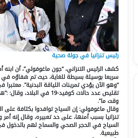
رئيس تنزانيا في جولة صحية
كشف الرئيس التنزاني، “جون ماغوفولي”، أن ابنه 
سريعا بوسيلة بسيطة للغاية، حيث تم شفاؤه في ال
“وهو الآن يؤدي تمرينات اللياقة البدنية”. معتبرا
تقليص عدد حالات كوفيد-19 في 
وقت ما”.
وقال ماغوفولي: إن السياح توافدوا بكثافة على الر
تنزانيا بسبب أمنها، على حد تعبيره، وقال إنه أمر و
السياح في الحجر الصحي والسماح لهم بالدخول في ا
طبيعية.