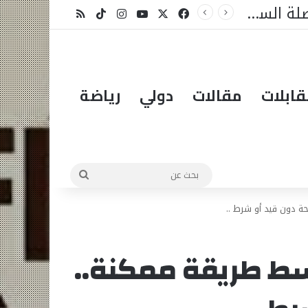
بوركينا فاسو: تراوري يجعل الثورة الشعبية التقدمية بوصلة السيادة
X
فيسبوك
يوتيوب
انستقرام
‫TikTok
ملخص الموقع RSS
ابلات
مقالات
دولي
رياضة
بحث
عن
حة دون قيد أو شرط ..
أبسط طريقة ممكنة..