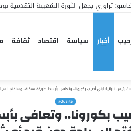
حيب
أخبار
سياسة
اقتصاد
ثقافة
مق
a
/
رئيس تنزانيا: ابني أصيب بكورونا.. وتعافى بأبسط طريقة ممكنة.. وسنفتح السيا
actualite
أصيب بكورونا.. وتعافى ب