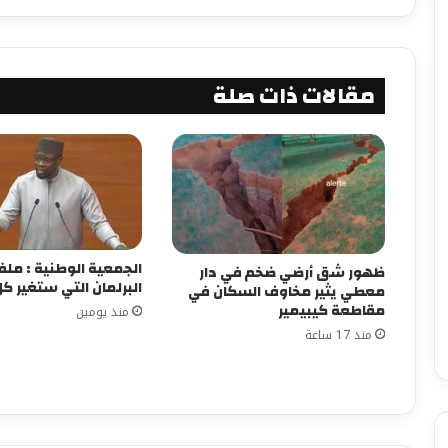
مقالات ذات صلة
الجمعية الوطنية : مل
ظهور شق أرضي ضخم في دار
البرلمان التي ستغير 
معطي يثير مخاوف السكان في
مقاطعة كيبيمير
منذ يومين
منذ 17 ساعة