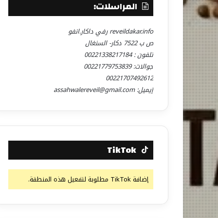
المراسلات:
reveildakar.info رفي داكار.انفو
ص ب 7522 دكار- السنغال
تلفون : 00221338217184
جوالات: 00221779753839
00221707492612
إيميل: assahwalereveil@gmail.com
TikTok
إضافة TikTok مطلوبة لتفعيل هذه المنطقة.