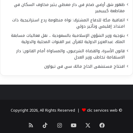
ظهور شق أرضي ضخم في دار معطي يثير مخاوف السكان في
مقاطعة كيبيمير
اتفاقية مكة للدفاع المشترك: نواة منظومة ردع استراتيجية ذات
امتداد إقليمي وتأثير دولي
بتوجيه وزير الشؤون الإسلامية بالسعودية .. نقل فعاليات مسابقة
الملك عبدالعزيز الدولية للقرآن عبر القنوات المحلية والدولية
قانون الأسرة، والقضاة الشرعيون، والمساواة أمام القانون: دار
الاستقامة تخاطب وزير العدل
افتتاح مستشفى الحاج مالك سي في تيواون
clic services web
© Copyright 2026, All Rights Reserved |
X
فيسبوك
يوتيوب
انستقرام
‫TikTok
ملخص