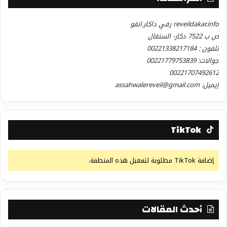
reveildakar.info رفي داكار.انفو
ص ب 7522 دكار- السنغال
تلفون : 00221338217184
جوالات: 00221779753839
00221707492612
إيميل: assahwalereveil@gmail.com
TikTok
إضافة TikTok مطلوبة لتفعيل هذه المنطقة.
أحدث المقالات