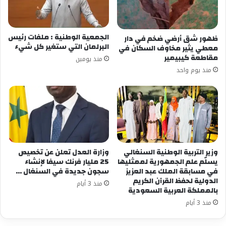
معجب بهذه:
الجمعية الوطنية : ملفات رئيس
ظهور شق أرضي ضخم في دار
البرلمان التي ستغير كل شيء
معطي يثير مخاوف السكان في
مقاطعة كيبيمير
منذ يومين
منذ يوم واحد
وزير التربية الوطنية السنغالي
وزارة العدل تعلن عن تخصيص
يسلّم علم الجمهورية لممثليها
25 مليار فرنك سيفا لإنشاء
في مسابقة الملك عبد العزيز
سجون جديدة في السنغال …
الدولية لحفظ القرآن الكريم
منذ 3 أيام
بالمملكة العربية السعودية
منذ 3 أيام