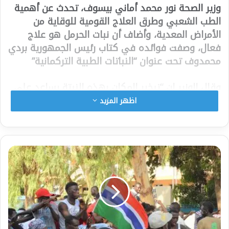
وزير الصحة نور محمد أماني بيسوف، تحدث عن أهمية
الطب الشعبي وطرق العلاج القومية للوقاية من
الأمراض المعدية، وأضاف أن نبات الحرمل هو علاج
فعال، وصفت فوائده في كتاب رئيس الجمهورية بردي
محمدوف تحت عنوان “النباتات الطبية التركمانية”
وقال الوزير إن “تبخير المكان بهذه النبتة يساعد على
قتل البكتيريا وصد الحشرات وبها تصدى أجدادنا
اظهر المزيد
للأمراض المعدية”
وأضاف أن الفلفل الأحمر الحار، يستخدم أيضا خلال
علاج الإنفلونزا، وهو ما تم ذكره أيضا في كتاب
الرئيس محمدوف، وقال: “على سبيل المثال،
المعكرونة الشعبية مع الفلفل تعتبر طريقة فعالة
للوقاية من نزلات البرد، وهو ما ثبت علميا”
يذكر أن الحرمل واسمه العمي: Peganum harmala