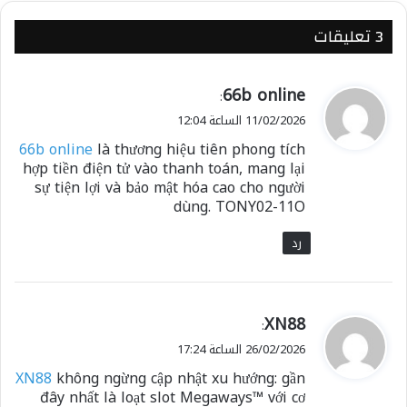
‫3 تعليقات
ي
66b online
:
ق
11/02/2026 الساعة 12:04
و
66b online
là thương hiệu tiên phong tích
ل
hợp tiền điện tử vào thanh toán, mang lại
sự tiện lợi và bảo mật hóa cao cho người
dùng. TONY02-11O
رد
ي
XN88
:
ق
26/02/2026 الساعة 17:24
و
XN88
không ngừng cập nhật xu hướng: gần
ل
đây nhất là loạt slot Megaways™ với cơ