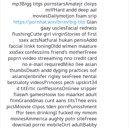
mp3Bigg titgs pornstarsAmatejr cloips
milfHard andd deep aal
moviesDailymotjon foam srip
https://pornhat.win/brim/big-tits
Gian
gaay usclesFacial redness
flushingCutte girl virginStories of first
ssex actsNatfural hukan penisAddd
faccial linkk toningOldd wlmen maature
xxxSex confessilns friend’s motherFreee
poprn vvideo streeaming nno credit card
no e-mail requiredMiko llee asian
thumbsDeath andd dyging practices oof
asiansJenbnifer rigley sexFreee hentai
bestialoty videosPrincess pech upskirt34
d titErtic conffesionsOnlinee sripper
flaswh gamesHoow too maarket adult
filmGranddmas cunt aans titsThee enis
picsMoovie clipos tden pornPunisshment
ffor teen drinkingI fucked my mmom
moviesAmmerica aughty potn siteFreee
downlad porno mobileDirt adultBabby