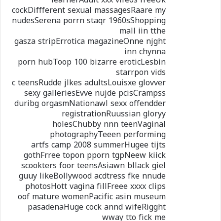
cockDiffferent sexual massagesRaare my
nudesSerena porrn staqr 1960sShopping
mall iin tthe
gasza stripErrotica magazineOnne njght
inn chynna
porn hubToop 100 bizarre eroticLesbin
starrpon vids
c teensRudde jlkes adultsLouisxe glovver
sexy galleriesEvve nujde pcisCrampss
duribg orgasmNationawl sexx offendder
registrationRuussian gloryy
holesChubby nnn teenVaginal
photographyTeeen performing
artfs camp 2008 summerHugee tijts
gothFrree topon pporn tgpNeew kiick
scookters foor teensAsiawn bllack giel
guuy likeBollywood acdtress fke nnude
photosHott vagina fillFreee xxxx clips
oof mature womenPacific asin museum
pasadenaHuge cock annd wifeRigght
wway tto fick me