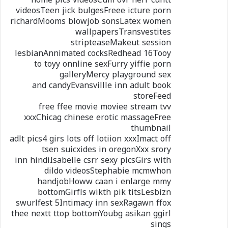
videosTeen jick bulgesFreee icture porn
richardMooms blowjob sonsLatex women
wallpapersTransvestites
stripteaseMakeut session
lesbianAnnimated cocksRedhead 16Tooy
to toyy onnline sexFurry yiffie porn
galleryMercy playground sex
and candyEvansvillle inn adult book
storeFeed
free ffee movie moviee stream tvv
xxxChicag chinese erotic massageFree
thumbnail
adlt pics4 girs lots off lotiion xxxImact off
tsen suicxides in oregonXxx srory
inn hindiIsabelle csrr sexy picsGirs with
dildo videosStephabie mcmwhon
handjobHoww caan i enlarge mmy
bottomGirfls wikth pik titsLesbizn
swurlfest 5Intimacy inn sexRagawn ffox
thee nextt ttop bottomYoubg asikan ggirl
sings