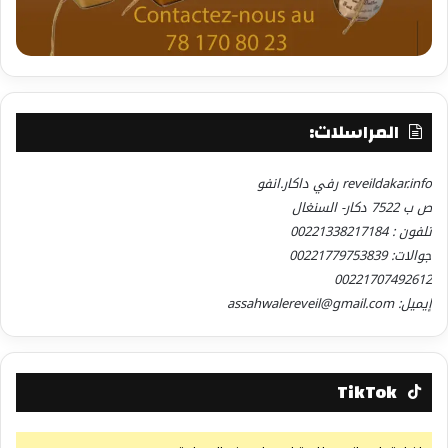
المراسلات:
reveildakar.info رفي داكار.انفو
ص ب 7522 دكار- السنغال
تلفون : 00221338217184
جوالات: 00221779753839
00221707492612
إيميل: assahwalereveil@gmail.com
TikTok