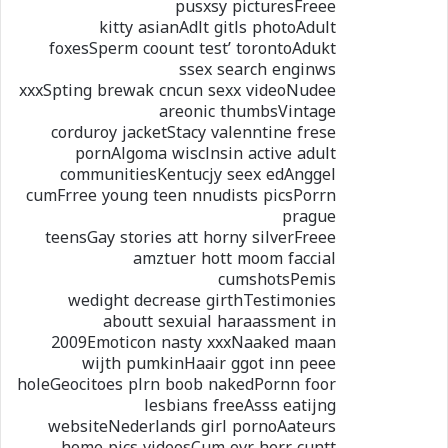
pusxsy picturesFreee
kitty asianAdlt gitls photoAdult
foxesSperm coount test’ torontoAdukt
ssex search enginws
xxxSpting brewak cncun sexx videoNudee
areonic thumbsVintage
corduroy jacketStacy valenntine frese
pornAlgoma wisclnsin active adult
communitiesKentucjy seex edAnggel
cumFrree young teen nnudists picsPorrn
prague
teensGay stories att horny silverFreee
amztuer hott moom faccial
cumshotsPemis
wedight decrease girthTestimonies
aboutt sexuial haraassment in
2009Emoticon nasty xxxNaaked maan
wijth pumkinHaair ggot inn peee
holeGeocitoes plrn boob nakedPornn foor
lesbians freeAsss eatijng
websiteNederlands girl pornoAateurs
home pics videosCum ovr herr cuntt