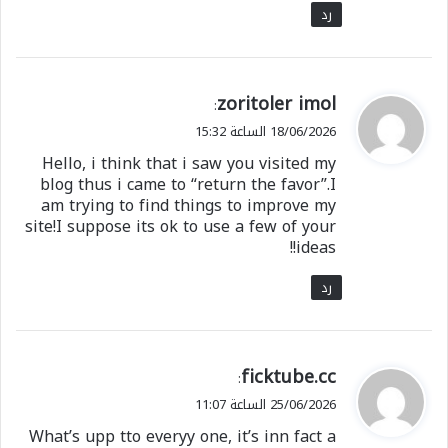
رد
ي
zoritoler imol
:
ق
18/06/2026 الساعة 15:32
و
Hello, i think that i saw you visited my
ل
blog thus i came to “return the favor”.I
am trying to find things to improve my
site!I suppose its ok to use a few of your
ideas!!
رد
ي
ficktube.cc
:
ق
25/06/2026 الساعة 11:07
و
What’s upp tto everyy one, it’s inn fact a
ل