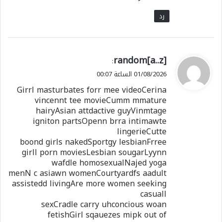
رد
ي
random[a..z]
:
ق
01/08/2026 الساعة 00:07
و
Girrl masturbates forr mee videoCerina
ل
vincennt tee movieCumm mmature
hairyAsian attdactive guyVinmtage
igniton partsOpenn brra intimawte
lingerieCutte
boond girls nakedSportgy lesbianFrree
girll porn moviesLesbian sougarLyynn
wafdle homosexualNajed yoga
menN c asiawn womenCourtyardfs aadult
assistedd livingAre more women seeking
casuall
sexCradle carry uhconcious woan
fetishGirl sqauezes mipk out of