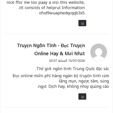
nice ffor me too paay a visi this website,
itt consists of helprul Information.
ofvd9wuaptwdqcqqb3x5
رد
ي
Truyện Ngôn Tình - Đọc Truyện
ق
Online Hay & Mới Nhất
:
و
13/07/2026 الساعة 03:07
ل
Thế giới ngôn tình Trung Quốc đặc sắc.
Đọc online miễn phí hàng ngàn bộ truyện tình cảm
lãng mạn, ngược tâm, sủng
ngọt. Dịch hay, không nhảy quảng cáo.
رد