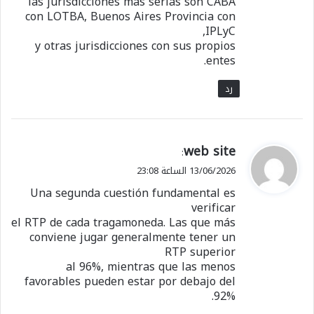
las jurisdicciones más serias son CABA
con LOTBA, Buenos Aires Provincia con
شارك هذا الموضوع:
IPLyC,
y otras jurisdicciones con sus propios
فيس بوك
X
entes.
رد
معجب بهذه:
ي
web site
:
ق
13/06/2026 الساعة 23:08
و
Una segunda cuestión fundamental es
ل
verificar
el RTP de cada tragamoneda. Las que más
conviene jugar generalmente tener un
RTP superior
al 96%, mientras que las menos
favorables pueden estar por debajo del
92%.