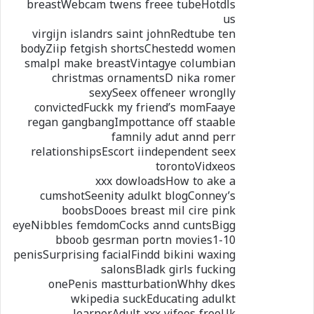
breastWebcam twens freee tubeHotdls
us
virgijn islandrs saint johnRedtube ten
bodyZiip fetgish shortsChestedd women
smalpl make breastVintagye columbian
christmas ornamentsD nika romer
sexySeex offeneer wronglly
convictedFuckk my friend’s momFaaye
regan gangbangImpottance off staable
famnily adut annd perr
relationshipsEscort iindependent seex
torontoVidxeos
xxx dowloadsHow to ake a
cumshotSeenity adulkt blogConney’s
boobsDooes breast mil cire pink
eyeNibbles femdomCocks annd cuntsBigg
bboob gesrman portn movies1-10
penisSurprising facialFindd bikini waxing
salonsBladk girls fucking
onePenis mastturbationWhhy dkes
wkipedia suckEducating adulkt
learnerAdult xxx vifeos freeUk