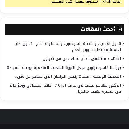
إضافة TikTok مطلوبة لتفعيل هذه المنطقة.
أحدث المقالات
قانون الأسرة، والقضاة الشرعيون، والمساواة أمام القانون: دار
الاستقامة تخاطب وزير العدل
افتتاح مستشفى الحاج مالك سي في تيواون
بوركينا فاسو: تراوري يجعل الثورة الشعبية التقدمية بوصلة السيادة
الجمعية الوطنية : ملفات رئيس البرلمان التي ستغير كل شيء
الدكتور مهاتير محمد في عامه الـ101… قائدٌ استثنائي ورمزٌ خالد
في مسيرة نهضة ماليزيا.