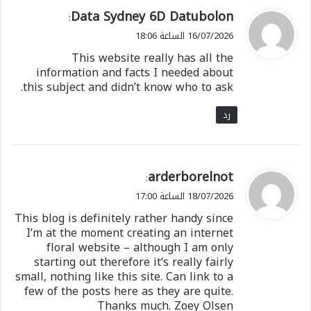
ي
Data Sydney 6D Datubolon
:
ق
16/07/2026 الساعة 18:06
و
This website really has all the
ل
information and facts I needed about
this subject and didn’t know who to ask.
رد
ي
arderborelnot
:
ق
18/07/2026 الساعة 17:00
و
This blog is definitely rather handy since
ل
I’m at the moment creating an internet
floral website – although I am only
starting out therefore it’s really fairly
small, nothing like this site. Can link to a
few of the posts here as they are quite.
Thanks much. Zoey Olsen