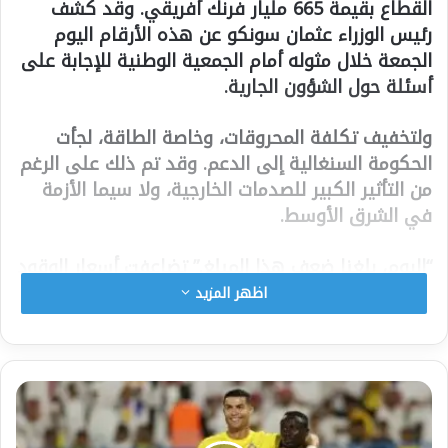
القطاع بقيمة 665 مليار فرنك أفريقي. وقد كشف
رئيس الوزراء عثمان سونكو عن هذه الأرقام اليوم
الجمعة خلال مثوله أمام الجمعية الوطنية للإجابة على
أسئلة حول الشؤون الجارية.
ولتخفيف تكلفة المحروقات، وخاصة الطاقة، لجأت
الحكومة السنغالية إلى الدعم. وقد تم ذلك على الرغم
من التأثير الكبير للصدمات الخارجية، ولا سيما الأزمة
في الشرق الأوسط.
“اليوم، بلغنا ضعف هذا المبلغ.” تضاعفت أسعار الوقود
عالميًا. ولم تعد شركات التأمين مستعدة لتغطية
اظهر المزيد
السفن التي تنقل الوقود، لا سيما في منطقة الخليج.
ولذلك، يمتد تأثير ذلك ليشمل جميع قطاعات الحياة.
وأكد رئيس الوزراء عثمان سونكو: “في الظروف
العادية، إذا طبقنا زيادة في الأسعار، ستتجاوز إعانات
الوقود تريليون فرنك أفريقي، ضمن ميزانية قدرها 5