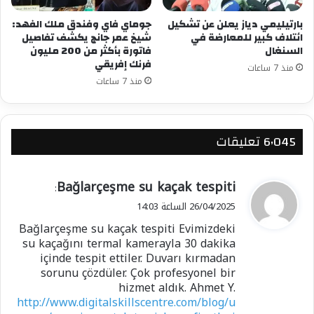
بارتيليمي دياز يعلن عن تشكيل
جوماي فاي وفندق ملك الفهد:
ائتلاف كبير للمعارضة في
شيخ عمر جانج يكشف تفاصيل
السنغال
فاتورة بأكثر من 200 مليون
فرنك إفريقي
منذ 7 ساعات
منذ 7 ساعات
‫6٬045 تعليقات
ي
Bağlarçeşme su kaçak tespiti
:
ق
26/04/2025 الساعة 14:03
و
Bağlarçeşme su kaçak tespiti Evimizdeki
ل
su kaçağını termal kamerayla 30 dakika
içinde tespit ettiler. Duvarı kırmadan
sorunu çözdüler. Çok profesyonel bir
hizmet aldık. Ahmet Y.
http://www.digitalskillscentre.com/blog/u