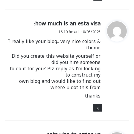
ي
how much is an esta visa
:
ق
10/05/2025 الساعة 16:10
و
I really like your blog.. very nice colors &
ل
theme.
Did you create this website yourself or
did you hire someone
to do it for you? Plz reply as I’m looking
to construct my
own blog and would like to find out
where u got this from.
thanks
رد
ي