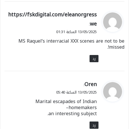
ي
https://fskdigital.com/eleanorgress
ق
we
:
و
13/05/2025 الساعة 01:31
ل
MS Raquel’s interracial XXX scenes are not to be
missed!.
رد
ي
Oren
:
ق
13/05/2025 الساعة 05:40
و
Marital escapades of Indian
ل
homemakers–
an interesting subject.
رد