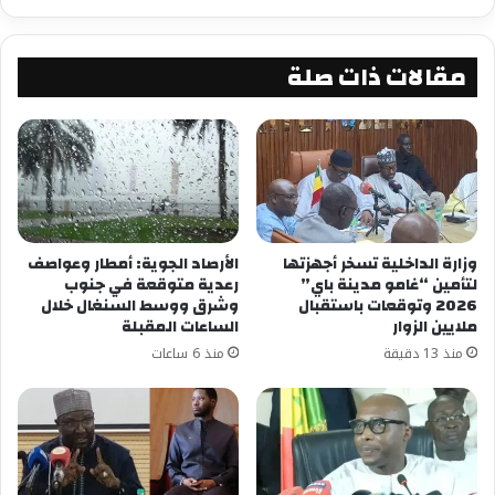
مقالات ذات صلة
وزارة الداخلية تسخر أجهزتها
الأرصاد الجوية: أمطار وعواصف
لتأمين “غامو مدينة باي”
رعدية متوقعة في جنوب
2026 وتوقعات باستقبال
وشرق ووسط السنغال خلال
ملايين الزوار
الساعات المقبلة
منذ 13 دقيقة
منذ 6 ساعات