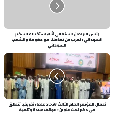
الكبير الذي يجمع شخصيات إسلامية بارزة على أرضنا.
أرحب بجميع المشاركين من مختلف الدول وأدعو الله أن
ينجح الأعمال .
شارك هذا الموضوع:
رئيس البرلمان السنغالي أثناء استقباله للسفير
السوداني : نعرب عن تضامننا مع حكومة والشعب
فيس بوك
X
السوداني
معجب بهذه:
أعمال المؤتمر العام الثالث لاتحاد علماء أفريقيا تنطلق
في دكار تحت عنوان : الوقف عبادة وتنمية