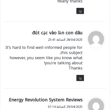
Many thanks!
رد
ي
đút cặc vào lồn con dâu
:
ق
28/04/2025 الساعة 23:41
و
It’s hard to find well-informed people for
ل
this subject,
however, you seem like you know what
you’re talking about!
Thanks
رد
ي
Energy Revolution System Reviews
:
ق
29/04/2025 الساعة 01:14