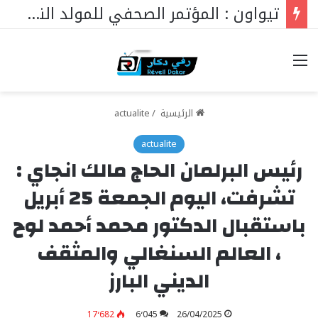
تيواون : المؤتمر الصحفي للمولد النبوي 2026
خيارات
الرئيسية
/
actualite
actualite
رئيس البرلمان الحاج مالك انجاي :
تشرفت، اليوم الجمعة 25 أبريل
باستقبال الدكتور محمد أحمد لوح
، العالم السنغالي والمثقف
الديني البارز
17٬682
6٬045
26/04/2025