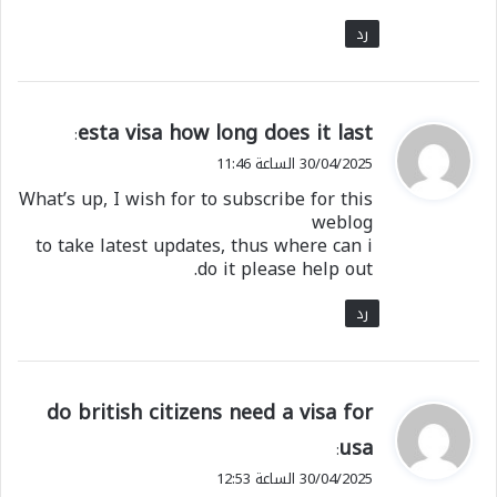
رد
ي
esta visa how long does it last
:
ق
30/04/2025 الساعة 11:46
و
What’s up, I wish for to subscribe for this
ل
weblog
to take latest updates, thus where can i
do it please help out.
رد
ي
do british citizens need a visa for
ق
usa
:
و
30/04/2025 الساعة 12:53
ل