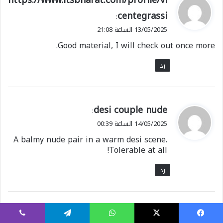
https://www.itsbharat.com/profile/vi
ق
centegrassi
:
و
13/05/2025 الساعة 21:08
ل
Good material, I will check out once more.
رد
ي
desi couple nude
:
ق
14/05/2025 الساعة 00:39
و
A balmy nude pair in a warm desi scene.
ل
Tolerable at all!
رد
ي
nude indian women
:
يسبوك
X
واتساب
تيلقرام
ڤايبر