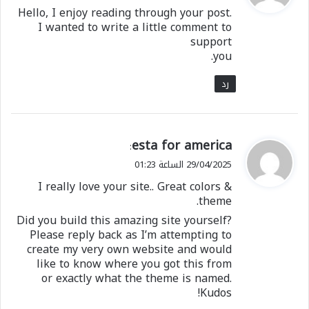
و
Hello, I enjoy reading through your post.
ل
I wanted to write a little comment to
support
you.
رد
ي
esta for america
:
ق
29/04/2025 الساعة 01:23
و
I really love your site.. Great colors &
ل
theme.
Did you build this amazing site yourself?
Please reply back as I’m attempting to
create my very own website and would
like to know where you got this from
or exactly what the theme is named.
Kudos!