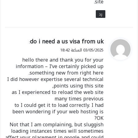
site.
رد
ي
do i need a us visa from uk
:
ق
03/05/2025 الساعة 18:42
و
hello there and thank you for your
ل
information – I’ve certainly picked up
something new from right here.
I did however expertise several technical
points using this site,
as I experienced to reload the web site
many times previous
to I could get it to load correctly. I had
been wondering if your web hosting is
OK?
Not that I am complaining, but sluggish
loading instances times will sometimes
affect your placement in google and could