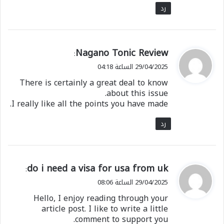
رد
ي
Nagano Tonic Review
:
ق
29/04/2025 الساعة 04:18
و
There is certainly a great deal to know
ل
about this issue.
I really like all the points you have made.
رد
ي
do i need a visa for usa from uk
:
ق
29/04/2025 الساعة 08:06
و
Hello, I enjoy reading through your
ل
article post. I like to write a little
comment to support you.