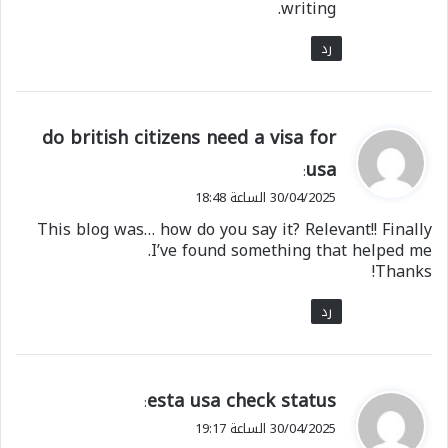
writing.
رد
ي
do british citizens need a visa for
ق
usa
:
و
30/04/2025 الساعة 18:48
ل
This blog was… how do you say it? Relevant!! Finally
I’ve found something that helped me.
Thanks!
رد
ي
esta usa check status
:
ق
30/04/2025 الساعة 19:17
و