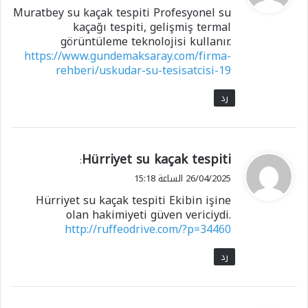
و
Muratbey su kaçak tespiti Profesyonel su
ل
kaçağı tespiti, gelişmiş termal
görüntüleme teknolojisi kullanır.
https://www.gundemaksaray.com/firma-
rehberi/uskudar-su-tesisatcisi-19
رد
ي
Hürriyet su kaçak tespiti
:
ق
26/04/2025 الساعة 15:18
و
Hürriyet su kaçak tespiti Ekibin işine
ل
olan hakimiyeti güven vericiydi.
http://ruffeodrive.com/?p=34460
رد