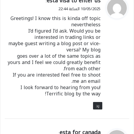
esta visa to enter us
:
ق
10/05/2025 الساعة 22:44
و
Greetings! I know this is kinda off topic
ل
nevertheless
I’d figured I’d ask. Would you be
interested in trading links or
maybe guest writing a blog post or vice-
versa? My blog
goes over a lot of the same topics as
yours and I feel we could greatly benefit
from each other.
If you are interested feel free to shoot
me an email.
I look forward to hearing from you!
Terrific blog by the way!
رد
ي
esta for canada
: