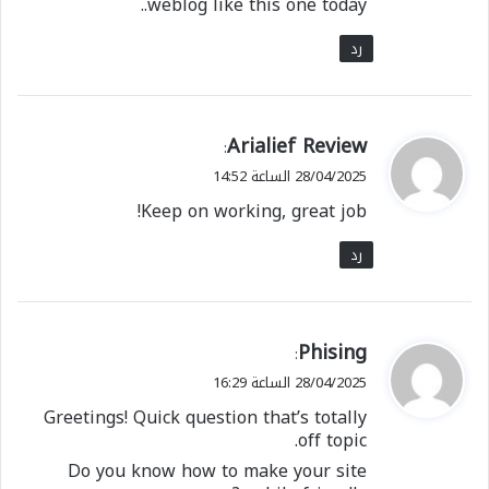
weblog like this one today..
رد
ي
Arialief Review
:
ق
28/04/2025 الساعة 14:52
و
Keep on working, great job!
ل
رد
ي
Phising
:
ق
28/04/2025 الساعة 16:29
و
Greetings! Quick question that’s totally
ل
off topic.
Do you know how to make your site