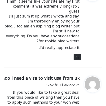
Hmm it seems like your site ate my first
ل
comment (it was extremely long) so I
guess
I’ll just sum it up what I wrote and say,
I’m thoroughly enjoying your
blog. I too am an aspiring blog writer but
I’m still new to
everything. Do you have any suggestions
for rookie blog writers?
I’d really appreciate it.
رد
ي
do i need a visa to visit usa from uk
:
ق
03/05/2025 الساعة 17:52
و
If you would like to take a great deal
ل
from this piece of writing then you have
to apply such methods to your won web