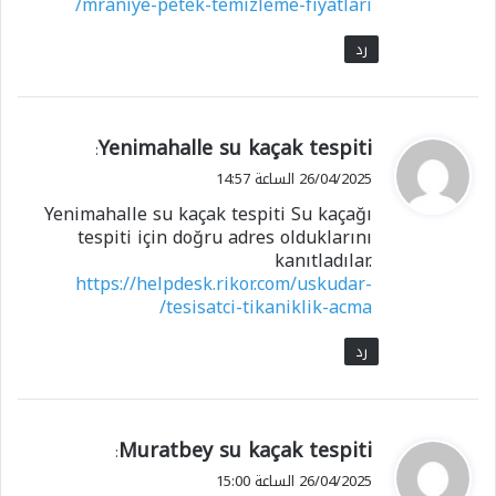
mraniye-petek-temizleme-fiyatlari/
رد
ي
Yenimahalle su kaçak tespiti
:
ق
26/04/2025 الساعة 14:57
و
Yenimahalle su kaçak tespiti Su kaçağı
ل
tespiti için doğru adres olduklarını
kanıtladılar.
https://helpdesk.rikor.com/uskudar-
tesisatci-tikaniklik-acma/
رد
ي
Muratbey su kaçak tespiti
:
ق
26/04/2025 الساعة 15:00