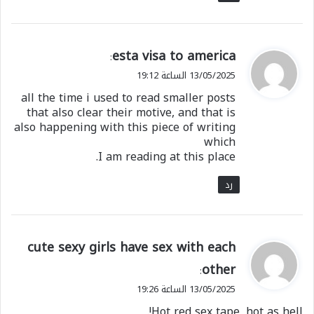
ي
esta visa to america
:
ق
13/05/2025 الساعة 19:12
و
all the time i used to read smaller posts
ل
that also clear their motive, and that is
also happening with this piece of writing
which
I am reading at this place.
رد
ي
cute sexy girls have sex with each
ق
other
:
و
13/05/2025 الساعة 19:26
ل
Hot red sex tape, hot as hell!.