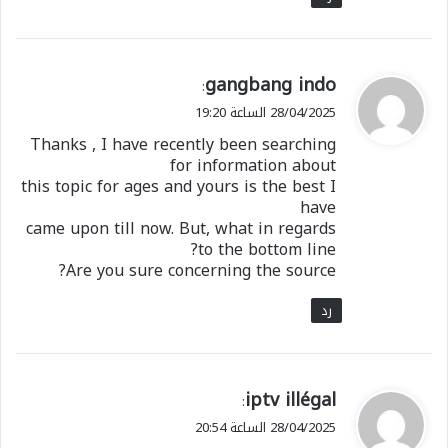
ي
gangbang indo
:
ق
28/04/2025 الساعة 19:20
و
Thanks , I have recently been searching
ل
for information about
this topic for ages and yours is the best I
have
came upon till now. But, what in regards
to the bottom line?
Are you sure concerning the source?
رد
ي
iptv illégal
:
ق
28/04/2025 الساعة 20:54
و