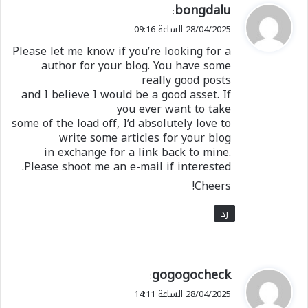
ي
bongdalu
:
ق
28/04/2025 الساعة 09:16
و
Please let me know if you’re looking for a
ل
author for your blog. You have some
really good posts
and I believe I would be a good asset. If
you ever want to take
some of the load off, I’d absolutely love to
write some articles for your blog
in exchange for a link back to mine.
Please shoot me an e-mail if interested.
Cheers!
رد
ي
gogogocheck
:
ق
28/04/2025 الساعة 14:11
و