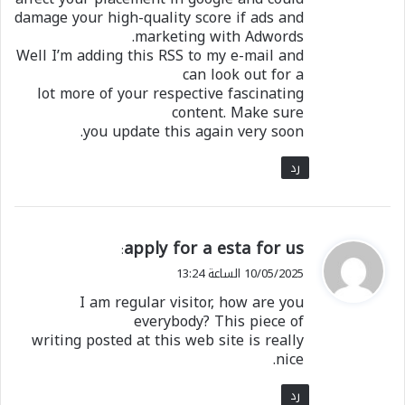
damage your high-quality score if ads and
marketing with Adwords.
Well I’m adding this RSS to my e-mail and
can look out for a
lot more of your respective fascinating
content. Make sure
you update this again very soon.
رد
ي
apply for a esta for us
:
ق
10/05/2025 الساعة 13:24
و
I am regular visitor, how are you
ل
everybody? This piece of
writing posted at this web site is really
nice.
رد