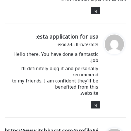
رد
ي
esta application for usa
:
ق
13/05/2025 الساعة 19:30
و
Hello there, You have done a fantastic
ل
job.
I’ll definitely digg it and personally
recommend
to my friends. I am confident they’ll be
benefited from this
website.
رد
ي