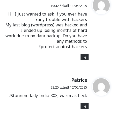
ق
11/05/2025 الساعة 19:42
و
Hi! I just wanted to ask if you ever have
ل
any trouble with hackers?
My last blog (wordpress) was hacked and
I ended up losing months of hard
work due to no data backup. Do you have
any methods to
protect against hackers?
رد
ي
Patrice
:
ق
12/05/2025 الساعة 22:20
و
Stunning lady India XXX, warm as heck!.
ل
رد