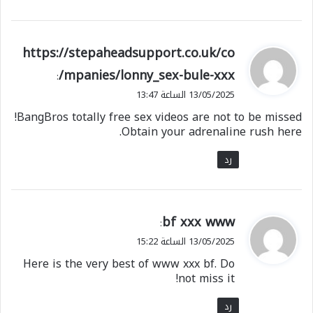
ي
https://stepaheadsupport.co.uk/co
ق
mpanies/lonny_sex-bule-xxx/
:
و
13/05/2025 الساعة 13:47
ل
BangBros totally free sex videos are not to be missed!
Obtain your adrenaline rush here.
رد
ي
bf xxx www
:
ق
13/05/2025 الساعة 15:22
و
Here is the very best of www xxx bf. Do
ل
not miss it!
رد