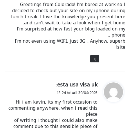
Greetings from Colorado! I’m bored at work so I
decided to check out your site on my iphone during
lunch break. I love the knowledge you present here
and can’t wait to take a look when I get home.
I’m surprised at how fast your blog loaded on my
phone ..
I’m not even using WIFI, just 3G .. Anyhow, superb
site!
رد
ي
esta usa visa uk
:
ق
30/04/2025 الساعة 13:24
و
Hi i am kavin, its my first occasion to
ل
commenting anywhere, when i read this
piece
of writing i thought i could also make
comment due to this sensible piece of