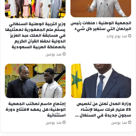
الجمعية الوطنية : ملفات رئيس
وزير التربية الوطنية السنغالي
البرلمان التي ستغير كل شيء
يسلّم علم الجمهورية لممثليها
في مسابقة الملك عبد العزيز
منذ يوم واحد
الدولية لحفظ القرآن الكريم
بالمملكة العربية السعودية
منذ يومين
وزارة العدل تعلن عن تخصيص
إجتماع حاسم لمكتب الجمعية
25 مليار فرنك سيفا لإنشاء
الوطنية:هل يمهد لافتتاح دورة
سجون جديدة في السنغال …
استثنائية
منذ يومين
منذ يومين