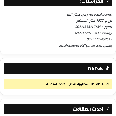
المراسلات:
reveildakar.info رفي داكار.انفو
ص ب 7522 دكار- السنغال
تلفون : 00221338217184
جوالات: 00221779753839
00221707492612
إيميل: assahwalereveil@gmail.com
TikTok
إضافة TikTok مطلوبة لتفعيل هذه المنطقة.
أحدث المقالات