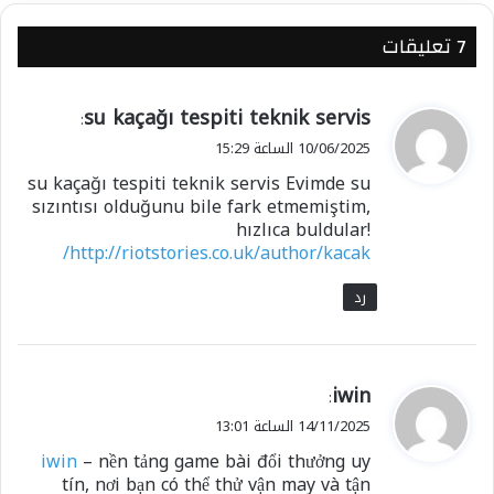
‫7 تعليقات
ي
su kaçağı tespiti teknik servis
:
ق
10/06/2025 الساعة 15:29
و
su kaçağı tespiti teknik servis Evimde su
ل
sızıntısı olduğunu bile fark etmemiştim,
hızlıca buldular!
http://riotstories.co.uk/author/kacak/
رد
ي
iwin
:
ق
14/11/2025 الساعة 13:01
و
iwin
– nền tảng game bài đổi thưởng uy
ل
tín, nơi bạn có thể thử vận may và tận