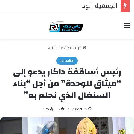
الجمعية الوطنية : ملفات رئيس البرلمان التي ستغير كل شيء
خيارات
الرئيسية
/
actualite
actualite
رئيس أساقفة داكار يدعو إلى
“ميثاق للوحدة” من أجل “بناء
السنغال الذي نحلم به”
175
7
10/06/2025