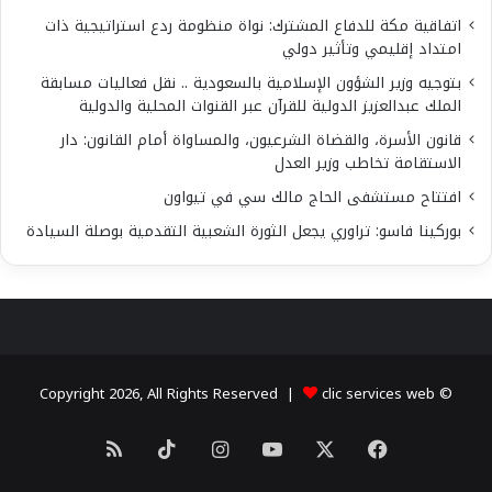
اتفاقية مكة للدفاع المشترك: نواة منظومة ردع استراتيجية ذات
امتداد إقليمي وتأثير دولي
بتوجيه وزير الشؤون الإسلامية بالسعودية .. نقل فعاليات مسابقة
الملك عبدالعزيز الدولية للقرآن عبر القنوات المحلية والدولية
قانون الأسرة، والقضاة الشرعيون، والمساواة أمام القانون: دار
الاستقامة تخاطب وزير العدل
افتتاح مستشفى الحاج مالك سي في تيواون
بوركينا فاسو: تراوري يجعل الثورة الشعبية التقدمية بوصلة السيادة
clic services web
© Copyright 2026, All Rights Reserved |
X
فيسبوك
يوتيوب
انستقرام
‫TikTok
ملخص