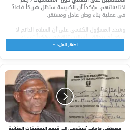
السنغاليين على التلاقي حول “الأساسيات”، رغم
اختلافاتهم، مؤكداً أن الكنيسة ستظل شريكاً فاعلاً
في عملية بناء وطن عادل ومستقر.
وشدد المسؤول الكنسي على أن السلام الدائم لا
يمكن أن يتحقق بأساليب تناقضه، مؤكداً تمسك
السنغال بـ”علمانية إيجابية” تحترم التعدد الديني
اظهر المزيد
وتكرّس حرية المعتقد.
واعتبر غي أن “الأمل” هو القيمة التي يجب استعادتها،
مشيراً إلى أن العذراء مريم تظل رمزًا لهذا الأمل الذي
“يرافقنا في رحلة الحياة”، داعياً إلى تعزيز روح
التعايش والوحدة الوطنية
شارك هذا الموضوع:
فيس بوك
X
مصطفى جاخاتي يُستدعى إلى قسم التحقيقات الجنائية