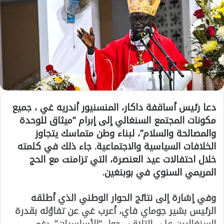
دعا رئيس أساقفة داكار، المنسنيور أندريه غي ، جميع
مكونات المجتمع السنغالي إلى إبرام “ميثاق للوحدة
والمصالحة والسلام”، لبناء وطن متماسك يتجاوز
الخلافات السياسية والاجتماعية. جاء ذلك في كلمته
خلال احتفالات عيد العنصرة، التي تزامنت مع الحج
المريمي السنوي في بوبنغين.
وفي إشارة إلى نتائج الحوار الوطني الذي أطلقه
الرئيس بشير جوماي فاي، أعرب غي عن تفاؤله بقدرة