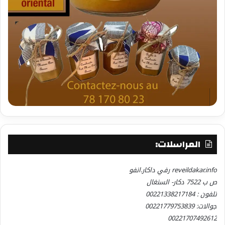
المراسلات:
reveildakar.info رفي داكار.انفو
ص ب 7522 دكار- السنغال
تلفون : 00221338217184
جوالات: 00221779753839
00221707492612