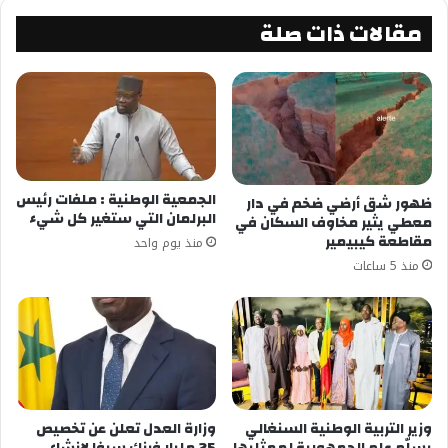
مقالات ذات صلة
الجمعية الوطنية : ملفات رئيس
ظهور شق أرضي ضخم في دار
البرلمان التي ستغير كل شيء
معطي يثير مخاوف السكان في
مقاطعة كيبيمير
منذ يوم واحد
منذ 5 ساعات
وزير التربية الوطنية السنغالي
وزارة العدل تعلن عن تخصيص
يسلّم علم الجمهورية لممثليها
25 مليار فرنك سيفا لإنشاء