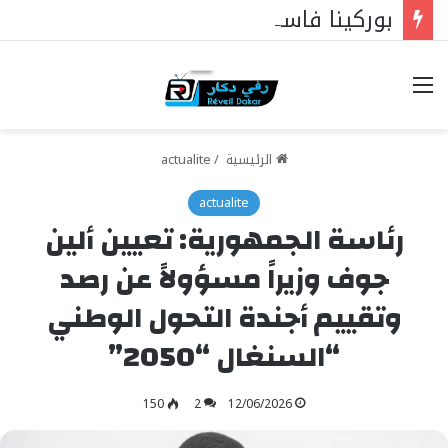
بوركينا فاسو: تراوري يجعل الثورة الشعبية التقدمية بوصلة السيادة
خيارات
الرئيسية
/
actualite
actualite
رئاسة الجمهورية: تعيين ألين
جوف وزيراً مسؤولاً عن رصد
وتقييم أجندة التحول الوطني
“السنغال “2050”
150
2
12/06/2026