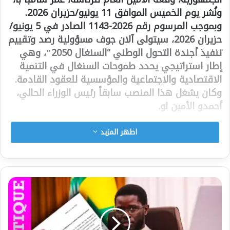
ونُشر يوم الخميس الموافق 11 يونيو/حزيران 2026.
وبموجب المرسوم رقم 2026-1143 الصادر في 5 يونيو/
حزيران 2026، سيتولى آلان جوف مسؤولية رصد وتقييم
تنفيذ أجندة التحول الوطني “السنغال 2050″، وهي
إطار استراتيجي يحدد طموحات السنغال في التنمية
الاقتصادية والاجتماعية والمؤسسية للعقود القادمة.
وكان يشغل هذا المنصب سابقاً رئيس الوزراء الحالي،
أحمدو الأمين لو.
اظهر المزيد
شارك هذا الموضوع:
فيس بوك
X
معجب بهذه: