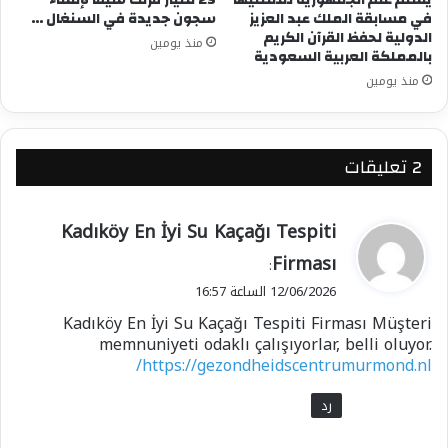
في مسابقة الملك عبد العزيز
سجون جديدة في السنغال …
الدولية لحفظ القرآن الكريم
منذ يومين
بالمملكة العربية السعودية
منذ يومين
‫2 تعليقات
ي
Kadıköy En İyi Su Kaçağı Tespiti
ق
Firması
:
و
12/06/2026 الساعة 16:57
ل
Kadıköy En İyi Su Kaçağı Tespiti Firması Müşteri
memnuniyeti odaklı çalışıyorlar, belli oluyor.
https://gezondheidscentrumurmond.nl/
رد