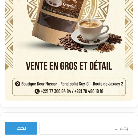
البحث
عن: