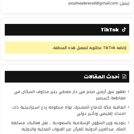
إيميل: assahwalereveil@gmail.com
TikTok
إضافة TikTok مطلوبة لتفعيل هذه المنطقة.
أحدث المقالات
ظهور شق أرضي ضخم في دار معطي يثير مخاوف السكان في
مقاطعة كيبيمير
اتفاقية مكة للدفاع المشترك: نواة منظومة ردع استراتيجية ذات
امتداد إقليمي وتأثير دولي
بتوجيه وزير الشؤون الإسلامية بالسعودية .. نقل فعاليات مسابقة
الملك عبدالعزيز الدولية للقرآن عبر القنوات المحلية والدولية