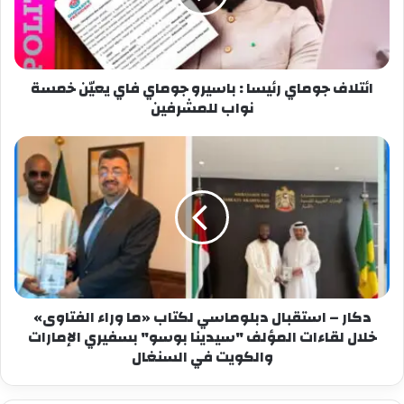
ائتلاف جوماي رئيسا : باسيرو جوماي فاي يعيّن خمسة
نواب للمشرفين
دكار – استقبال دبلوماسي لكتاب «ما وراء الفتاوى»
خلال لقاءات المؤلف "سيدينا بوسو" بسفيري الإمارات
والكويت في السنغال