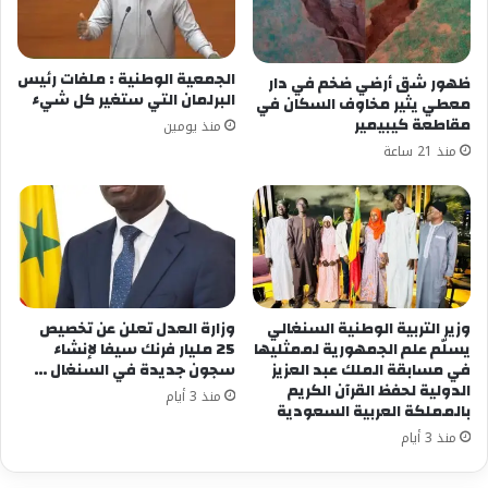
الجمعية الوطنية : ملفات رئيس
ظهور شق أرضي ضخم في دار
البرلمان التي ستغير كل شيء
معطي يثير مخاوف السكان في
مقاطعة كيبيمير
منذ يومين
منذ 21 ساعة
وزير التربية الوطنية السنغالي
وزارة العدل تعلن عن تخصيص
يسلّم علم الجمهورية لممثليها
25 مليار فرنك سيفا لإنشاء
في مسابقة الملك عبد العزيز
سجون جديدة في السنغال …
الدولية لحفظ القرآن الكريم
منذ 3 أيام
بالمملكة العربية السعودية
منذ 3 أيام