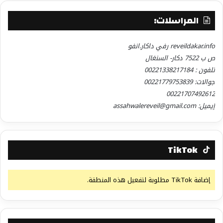
المراسلات:
reveildakar.info رفي داكار.انفو
ص ب 7522 دكار- السنغال
تلفون : 00221338217184
جوالات: 00221779753839
00221707492612
إيميل: assahwalereveil@gmail.com
TikTok
إضافة TikTok مطلوبة لتفعيل هذه المنطقة.