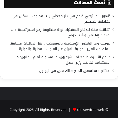
أحدث المقالات
ظهور شق أرضي ضخم في دار معطي يثير مخاوف السكان في
مقاطعة كيبيمير
اتفاقية مكة للدفاع المشترك: نواة منظومة ردع استراتيجية ذات
امتداد إقليمي وتأثير دولي
بتوجيه وزير الشؤون الإسلامية بالسعودية .. نقل فعاليات مسابقة
الملك عبدالعزيز الدولية للقرآن عبر القنوات المحلية والدولية
قانون الأسرة، والقضاة الشرعيون، والمساواة أمام القانون: دار
الاستقامة تخاطب وزير العدل
افتتاح مستشفى الحاج مالك سي في تيواون
clic services web
© Copyright 2026, All Rights Reserved |