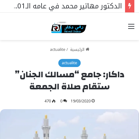
الدكتور مهاتير محمد في عامه الـ101… قائدٌ استثنائي ورمزٌ خالد في مسيرة نهضة ماليزيا.
خيارات
الرئيسية
/
actualite
actualite
داكار: جامع “مسالك الجنان”
ستقام صلاة الجمعة
470
0
19/03/2020