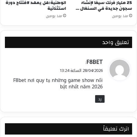
25 مليار فرنك سيفا لإنشاء
الوطنية:هل يمهد لافتتاح دورة
سجون جديدة في السنغال …
استثنائية
منذ يومين
منذ يومين
تعليق واحد
ي
F8BET
:
ق
28/04/2026 الساعة 13:24
و
F8bet nơi quy tụ những game show nổi
ل
bật nhất năm 2026
رد
اترك تعليقاً