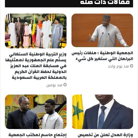
مقالات ذات صلة
شارك هذا الموضوع:
فيس بوك
X
معجب بهذه:
الجمعية الوطنية : ملفات رئيس
وزير التربية الوطنية السنغالي
البرلمان التي ستغير كل شيء
يسلّم علم الجمهورية لممثليها
في مسابقة الملك عبد العزيز
منذ يوم واحد
الدولية لحفظ القرآن الكريم
بالمملكة العربية السعودية
منذ يومين
وزارة العدل تعلن عن تخصيص
إجتماع حاسم لمكتب الجمعية