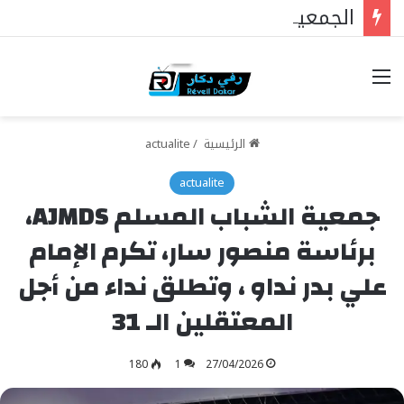
الجمعية الوطنية : ملفات رئيس البرلمان التي ستغير كل شيء
خيارات
الرئيسية
/
actualite
actualite
‏جمعية الشباب المسلم AJMDS،
برئاسة منصور سار، تكرم الإمام
علي بدر نداو ، وتطلق نداء من أجل
المعتقلين الـ 31
180
1
27/04/2026