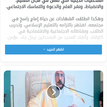
الشخصيات الدينية التي تعمل في مجال التعليم،
والانضباط، ونشر العلم والدعوة والتماسك الاجتماعي.
وهكذا انطلقت الشهادات عن حياة إمامٍ راسخٍ في
مجتمعه، اشتهر بالتزامه بالتعليم الإسلامي، وتدريب
الطلاب، ونشاطاته الاجتماعية والاقتصادية في
كاولاك. وأشاد العديد من المتحدثين برجلٍ جاد، مؤمنٍ،
ومثابر، لا يزال تأثيره مصدر إلهام.
اظهر المزيد
إلا أن اللحظة الأكثر تأثيراً في الحفل كانت كلمة عبد
الله نداو، شقيق الإمام الراحل. ففي خطابٍ غلب عليه
التأثر والعزيمة، أكد أن هذا التكريم لن يكتمل دون
التطرق إلى مصير الرجال الذين اعتُقلوا في القضية
نفسها.
واستعاد تلك الفترة بتفاصيلها، وناشد بشدة إطلاق
سراح رفاقه الـ 31 المحتجزين، مؤكداً أن وضعهم الآن
يستدعي مراجعة عادلة ومنصفة. وقال: “إن تكريم
الإمام نداو يعني أيضاً تذكر أولئك الذين شاركوه