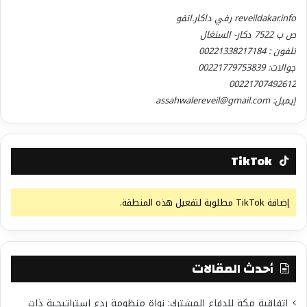
reveildakar.info رفي داكار.انفو
ص ب 7522 دكار- السنغال
تلفون : 00221338217184
جوالات: 00221779753839
00221707492612
إيميل: assahwalereveil@gmail.com
TikTok
إضافة TikTok مطلوبة لتفعيل هذه المنطقة.
أحدث المقالات
اتفاقية مكة للدفاع المشترك: نواة منظومة ردع استراتيجية ذات