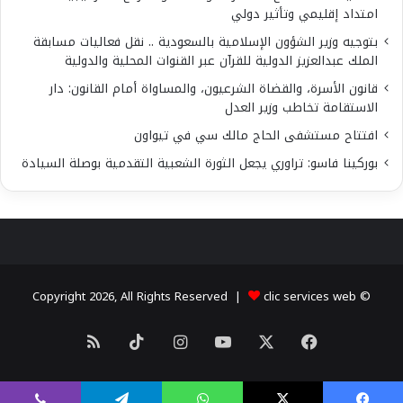
امتداد إقليمي وتأثير دولي
بتوجيه وزير الشؤون الإسلامية بالسعودية .. نقل فعاليات مسابقة
الملك عبدالعزيز الدولية للقرآن عبر القنوات المحلية والدولية
قانون الأسرة، والقضاة الشرعيون، والمساواة أمام القانون: دار
الاستقامة تخاطب وزير العدل
افتتاح مستشفى الحاج مالك سي في تيواون
بوركينا فاسو: تراوري يجعل الثورة الشعبية التقدمية بوصلة السيادة
clic services web
© Copyright 2026, All Rights Reserved |
X
فيسبوك
يوتيوب
انستقرام
‫TikTok
ملخص
الموقع