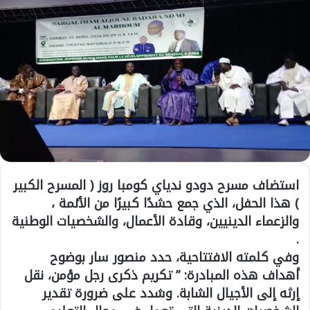
استضاف مسرح دودو ندياي كومبا روز ( المسرح الكبير
) هذا الحفل، الذي جمع حشدًا كبيرًا من الأئمة ،
والزعماء الدينيين، وقادة الأعمال، والشخصيات الوطنية
.
وفي كلمته الافتتاحية، حدد منصور سار بوضوح
أهداف هذه المبادرة: ” تكريم ذكرى رجل مؤمن، نقل
إرثه إلى الأجيال الشابة. وشدد على ضرورة تقدير