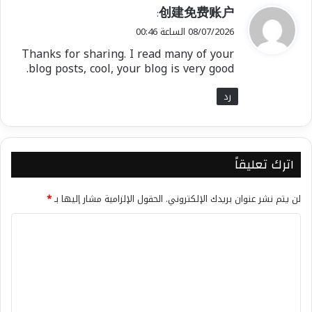
ي
创建免费账户
:
ق
08/07/2026 الساعة 00:46
و
Thanks for sharing. I read many of your
ل
blog posts, cool, your blog is very good.
رد
اترك تعليقاً
لن يتم نشر عنوان بريدك الإلكتروني.
الحقول الإلزامية مشار إليها بـ
*
ا
ل
ت
ع
ل