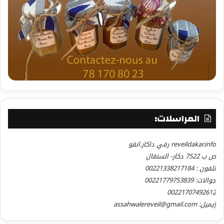
المراسلات:
reveildakar.info رفي داكار.انفو
ص ب 7522 دكار- السنغال
تلفون : 00221338217184
جوالات: 00221779753839
00221707492612
إيميل: assahwalereveil@gmail.com