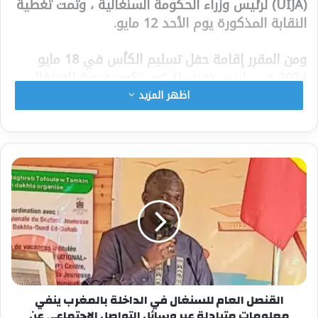
(UIJA) لرئيس وزراء الحكومة السنغالية ، وتمت تغطية
النقابة المذكورة يوم الأحد 12 مايو.
ومن المقرر إقامة حفل تسليم الكأس في 18 مايو
2024 في باريس (فرنسا). “وستكون فرصة للاحتفال
والتحية للجهود والإنجازات الرائعة التي حققها عثمان
اظهر المزيد
سونكو، مع تسليط الضوء على الأهمية الحاسمة لدعم
وتعزيز المواهب والابتكار في أفريقيا.
هذا وتسلط هذه النسخة الموسعة الضوء على سياق
وأهمية تقديم الكأس، مع إبراز الضوء على التأثير
الإيجابي لتصرفات عثمان سونكو وإرث ميريام ماكيبا
في المشهد الأفريقي المعاصر.
وأشار أعضاء UIJA إلى أنه “في سياق يتسم فيه
التطور الاجتماعي والسياسي لأفريقيا بظهور جيل
جديد مشبع بقيم مثل الحس السليم والجدية والرؤية
المبتكرة في التنمية الاقتصادية، ورئيس الوزراء
القنصل العام للسنغال في الداخلة بالمغرب ينفي
السنغالي سونكو يجسد هذه الديناميكية بشكل
معلومات متبادلة عبر وسائل التواصل الإجتماعي عن