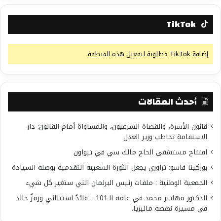
TikTok
إضافة TikTok مطلوبة لتفعيل هذه المنطقة.
أحدث المقالات
قانون الأسرة، والقضاة الشرعيون، والمساواة أمام القانون: دار
الاستقامة تخاطب وزير العدل
افتتاح مستشفى الحاج مالك سي في تيواون
بوركينا فاسو: تراوري يجعل الثورة الشعبية التقدمية بوصلة السيادة
الجمعية الوطنية : ملفات رئيس البرلمان التي ستغير كل شيء
الدكتور مهاتير محمد في عامه الـ101… قائدٌ استثنائي ورمزٌ خالد
في مسيرة نهضة ماليزيا.