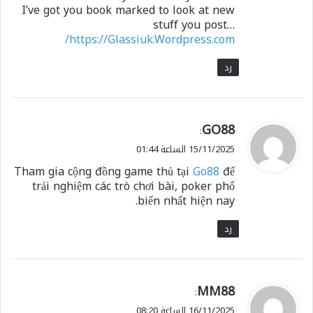
I’ve got you book marked to look at new
stuff you post…
https://Glassiuk.Wordpress.com/
رد
ي
GO88
:
ق
15/11/2025 الساعة 01:44
و
Tham gia cộng đồng game thủ tại
Go88
để
ل
trải nghiệm các trò chơi bài, poker phổ
biến nhất hiện nay.
رد
ي
MM88
:
ق
16/11/2025 الساعة 08:20