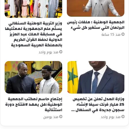
الجمعية الوطنية : ملفات رئيس
وزير التربية الوطنية السنغالي
البرلمان التي ستغير كل شيء
يسلّم علم الجمهورية لممثليها
في مسابقة الملك عبد العزيز
منذ 15 ساعة
الدولية لحفظ القرآن الكريم
بالمملكة العربية السعودية
منذ يوم واحد
وزارة العدل تعلن عن تخصيص
إجتماع حاسم لمكتب الجمعية
25 مليار فرنك سيفا لإنشاء
الوطنية:هل يمهد لافتتاح دورة
سجون جديدة في السنغال …
استثنائية
منذ يوم واحد
منذ يومين