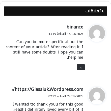
‫8 تعليقات
ي
binance
:
ق
15/03/2025 الساعة 13:19
و
Can you be more specific about the
ل
content of your article? After reading it, I
still have some doubts. Hope you can
help me.
رد
ي
https://Glassiuk.Wordpress.com/
:
ق
27/08/2025 الساعة 02:39
و
I wanted tto thank youu for this good
ل
read!! I definitely loved every bit of it.