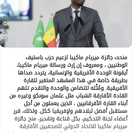
منحت جائزة ميريام ماكيبا لزعيم حزب باستيف
الوطنيين ، ومعروف إن إرث ورسالة ميريام ماكيبا،
أيقونة الوحدة الأفريقية والإنسانية، يتردد صداها
بطريقة خاصة في هذا المشهد المتغير للقارة
الأفريقية. ومُثُله للتضامن والوحدة والتقدم تلهم
القادة الأفارقة الشباب مثل عثمان سونكو وغيره من
أبناء القارة الأفرقانيين ، الذين يعملون من أجل
مستقبل أفضل لبلادهم ولإفريقيا ككل. ولذلك، قرر
أعضاء لجنة التحكيم، بكل قناعة وتقدير، منح جائزة
ميريام ماكيبا للاتحاد الدولي للصحفيين الأفارقة