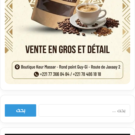
البحث
عن: