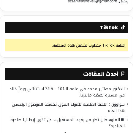
إيميل: assahwalereveil@gmail.com
TikTok
إضافة TikTok مطلوبة لتفعيل هذه المنطقة.
أحدث المقالات
الدكتور مهاتير محمد في عامه الـ101… قائدٌ استثنائي ورمزٌ خالد
في مسيرة نهضة ماليزيا.
تيواوون : اللجنة العلمية للمولد النبوي تكشف الموضوع الرئيسي
هذا العام
المتوسط ينتظر من يقود المستقبل… هل تكون إيطاليا صاحبة
المبادرة؟