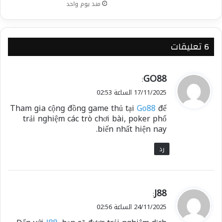
منذ يوم واحد
‫6 تعليقات
ي
GO88
:
ق
17/11/2025 الساعة 02:53
و
Tham gia cộng đồng game thủ tại
Go88
để
ل
trải nghiệm các trò chơi bài, poker phổ
biến nhất hiện nay.
رد
ي
J88
:
ق
24/11/2025 الساعة 02:56
و