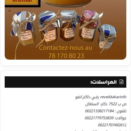
المراسلات:
reveildakar.info رفي داكار.انفو
ص ب 7522 دكار- السنغال
تلفون : 00221338217184
جوالات: 00221779753839
00221707492612