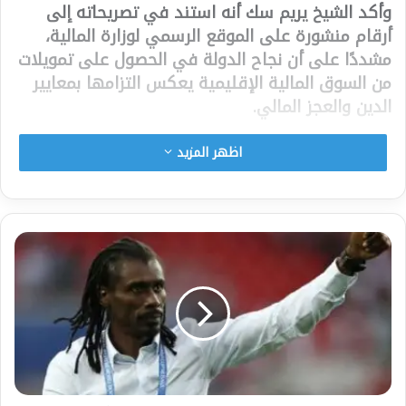
وأكد
الشيخ يريم سك
أنه استند في تصريحاته إلى
أرقام منشورة على الموقع الرسمي لوزارة المالية،
مشددًا على أن نجاح الدولة في الحصول على تمويلات
من السوق المالية الإقليمية يعكس التزامها بمعايير
الدين والعجز المالي.
وختمت
تنسيقية الصحافة
بيانها بالتأكيد على أن حرية
اظهر المزيد
التعبير والصحافة مكفولة بالدستور، داعية إلى الإفراج
الفوري عن الصحفي وضرورة احترام حقوق الصحفيين
في إبداء آرائهم بحرية.
شارك هذا الموضوع:
فيس بوك
X
معجب بهذه: