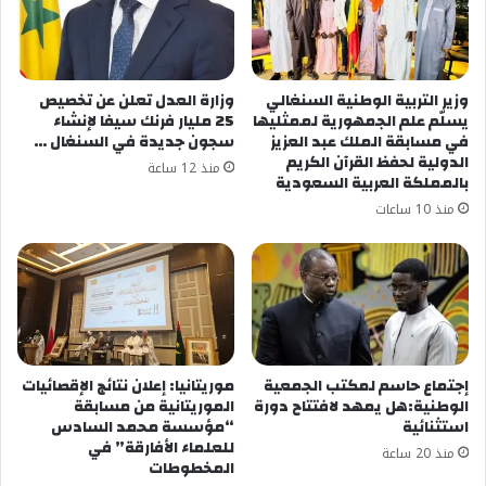
وزير التربية الوطنية السنغالي
وزارة العدل تعلن عن تخصيص
يسلّم علم الجمهورية لممثليها
25 مليار فرنك سيفا لإنشاء
في مسابقة الملك عبد العزيز
سجون جديدة في السنغال …
الدولية لحفظ القرآن الكريم
منذ 12 ساعة
بالمملكة العربية السعودية
منذ 10 ساعات
إجتماع حاسم لمكتب الجمعية
موريتانيا: إعلان نتائج الإقصائيات
الوطنية:هل يمهد لافتتاح دورة
الموريتانية من مسابقة
استثنائية
“مؤسسة محمد السادس
للعلماء الأفارقة” في
منذ 20 ساعة
المخطوطات