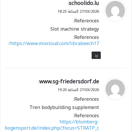
ي
schoolido.lu
:
ق
27/03/2026 الساعة 18:23
و
References:
ل
Slot machine strategy
References:
https://www.mixcloud.com/librabeech17/
رد
ي
www.sg-friedersdorf.de
:
ق
27/03/2026 الساعة 19:20
و
References:
ل
Tren bodybuilding supplement
References:
https://blomberg-
bogensport.de/index.php/;focus=STRATP_c