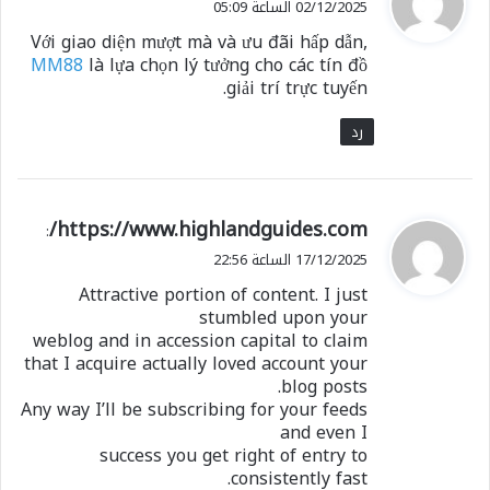
02/12/2025 الساعة 05:09
و
Với giao diện mượt mà và ưu đãi hấp dẫn,
ل
MM88
là lựa chọn lý tưởng cho các tín đồ
giải trí trực tuyến.
رد
ي
https://www.highlandguides.com/
:
ق
17/12/2025 الساعة 22:56
و
Attractive portion of content. I just
ل
stumbled upon your
weblog and in accession capital to claim
that I acquire actually loved account your
blog posts.
Any way I’ll be subscribing for your feeds
and even I
success you get right of entry to
consistently fast.