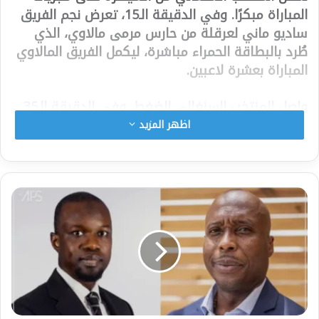
المباراة مبكرًا. وفي الدقيقة الـ15، تعرض نجم الفريق
ساديو ماني لعرقلة من حارس مرمى مالاوي، الذي
طُرد بالبطاقة الحمراء مباشرة، ليكمل الفريق المالاوي
المباراة بعشرة لاعبين.
واصل المنتخب السنغالي الضغط، وفي الدقيقة الـ35
افتتح باب غي التسجيل بتسديدة رائعة بعد تمريرة
اظهر المزيد
مثالية من إليمان نداي. وعلى الرغم من الفرص
المتعددة، انتهى الشوط الأول بنتيجة 1-0 لصالح
السنغال.
في الشوط الثاني، أجرى المدرب باب بونا ثياو عدة
تغييرات مؤثرة. في الدقيقة الـ68، أضاف ساديو ماني
الهدف الثاني بعد تمريرة حاسمة من إسماعيلا سار.
وبعد دقيقتين فقط، سجل بوالاي ديا الهدف الثالث،
ليؤكد تفوق المنتخب السنغالي.