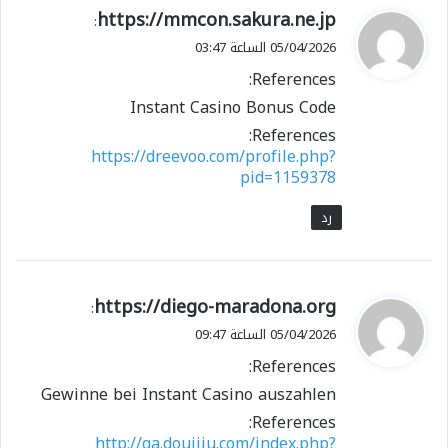
ي
https://mmcon.sakura.ne.jp
:
ق
05/04/2026 الساعة 03:47
و
References:
ل
Instant Casino Bonus Code
References:
https://dreevoo.com/profile.php?
pid=1159378
رد
ي
https://diego-maradona.org
:
ق
05/04/2026 الساعة 09:47
و
References:
ل
Gewinne bei Instant Casino auszahlen
References:
http://qa.doujiju.com/index.php?