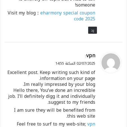
someone!
Visit my blog ::
eharmony special coupon
code 2025
رد
ي
vpn
:
ق
02/07/2025 الساعة 14:55
و
Excellent post. Keep writing such kind of
ل
information on your page.
Im really impressed by your blog.
Hello there, You’ve done an incredible
job. I’ll definitely digg it and individually
suggest to my friends.
I am sure they will be benefited from
this web site.
Feel free to surf to my web-site;
vpn