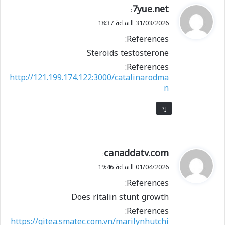
ي
7yue.net
:
ق
31/03/2026 الساعة 18:37
و
References:
ل
Steroids testosterone
References:
http://121.199.174.122:3000/catalinarodma
n
رد
ي
canaddatv.com
:
ق
01/04/2026 الساعة 19:46
و
References:
ل
Does ritalin stunt growth
References:
https://gitea.smatec.com.vn/marilynhutchi