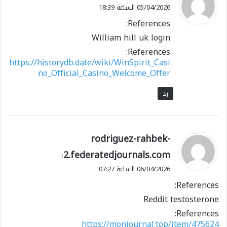
ق
05/04/2026 الساعة 18:39
و
References:
ل
William hill uk login
References:
https://historydb.date/wiki/WinSpirit_Casi
no_Official_Casino_Welcome_Offer
رد
ي
rodriguez-rahbek-
ق
2.federatedjournals.com
:
و
06/04/2026 الساعة 07:27
ل
References:
Reddit testosterone
References:
https://monjournal.top/item/475624