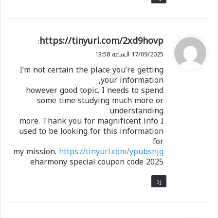
ي
https://tinyurl.com/2xd9hovp
:
ق
17/09/2025 الساعة 13:58
و
I’m not certain the place you’re getting
ل
your information,
however good topic. I needs to spend
some time studying much more or
understanding
more. Thank you for magnificent info I
used to be looking for this information
for
my mission.
https://tinyurl.com/ypubsnjg
eharmony special coupon code 2025
رد