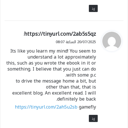
رد
ي
https://tinyurl.com/2ab5s5qz
:
ق
20/07/2025 الساعة 08:07
و
Its like you learn my mind! You seem to
ل
understand a lot approximately
this, such as you wrote the ebook in it or
something. I believe that you just can do
with some p.c.
to drive the message home a bit, but
other than that, that is
excellent blog. An excellent read. I will
definitely be back.
https://tinyurl.com/2ah5u2sb
gamefly
رد