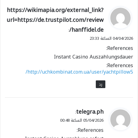
ي
https://wikimapia.org/external_link?
ق
url=https://de.trustpilot.com/review
و
/hanffidel.de
ل
:
04/04/2026 الساعة 23:33
References:
Instant Casino Auszahlungsdauer
References:
http://uchkombinat.com.ua/user/yachtpillow5/
رد
ي
telegra.ph
:
ق
05/04/2026 الساعة 00:48
و
References:
ل