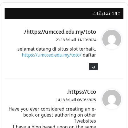
‫140 تعليقات
ي
https://umcced.edu.my/toto/
:
ق
11/10/2024 الساعة 23:38
و
selamat datang di situs slot terbaik,
ل
https://umcced.edu.my/toto/
daftar
رد
ي
https://t.co
:
ق
06/05/2025 الساعة 14:18
و
Have you ever considered creating an e-
ل
book or guest authoring on other
websites?
I have a blog based upon on the same