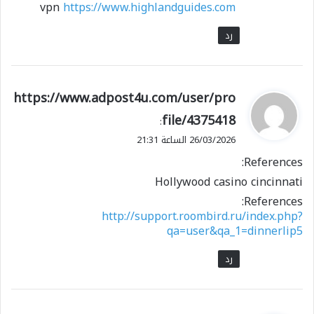
vpn
https://www.highlandguides.com
رد
ي
https://www.adpost4u.com/user/pro
ق
file/4375418
:
و
26/03/2026 الساعة 21:31
ل
References:
Hollywood casino cincinnati
References:
http://support.roombird.ru/index.php?
qa=user&qa_1=dinnerlip5
رد