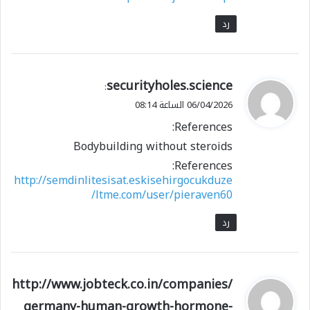
رد
ي
securityholes.science
:
ق
06/04/2026 الساعة 08:14
و
References:
ل
Bodybuilding without steroids
References:
http://semdinlitesisat.eskisehirgocukduze
ltme.com/user/pieraven60/
رد
ي
http://www.jobteck.co.in/companies/
ق
germany-human-growth-hormone-