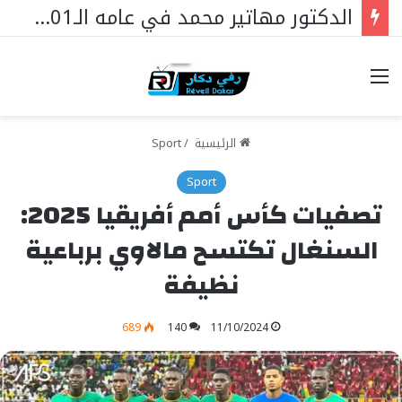
الدكتور مهاتير محمد في عامه الـ101… قائدٌ استثنائي ورمزٌ خالد في مسيرة نهضة ماليزيا.
خيارات
الرئيسية
/
Sport
Sport
تصفيات كأس أمم أفريقيا 2025:
السنغال تكتسح مالاوي برباعية
نظيفة
689
140
11/10/2024