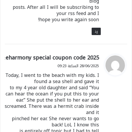
blog
posts. After all I will be subscribing to
your rss feed and I
hope you write again soon!
رد
ي
eharmony special coupon code 2025
:
ق
28/06/2025 الساعة 09:23
و
Today, I went to the beach with my kids. I
ل
found a sea shell and gave it
to my 4 year old daughter and said “You
can hear the ocean if you put this to your
ear.” She put the shell to her ear and
screamed. There was a hermit crab inside
and it
pinched her ear. She never wants to go
back! LoL I know this
is entirely off topic but I had to tell