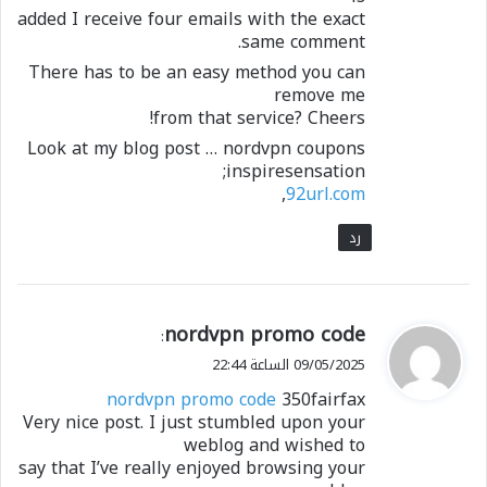
added I receive four emails with the exact
same comment.
There has to be an easy method you can
remove me
from that service? Cheers!
Look at my blog post … nordvpn coupons
inspiresensation;
,
92url.com
رد
ي
nordvpn promo code
:
ق
09/05/2025 الساعة 22:44
و
nordvpn promo code
350fairfax
ل
Very nice post. I just stumbled upon your
weblog and wished to
say that I’ve really enjoyed browsing your