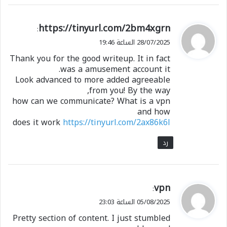
ي
https://tinyurl.com/2bm4xgrn
:
ق
28/07/2025 الساعة 19:46
و
Thank you for the good writeup. It in fact
ل
was a amusement account it.
Look advanced to more added agreeable
from you! By the way,
how can we communicate? What is a vpn
and how
does it work
https://tinyurl.com/2ax86k6l
رد
ي
vpn
:
ق
05/08/2025 الساعة 23:03
و
Pretty section of content. I just stumbled
ل