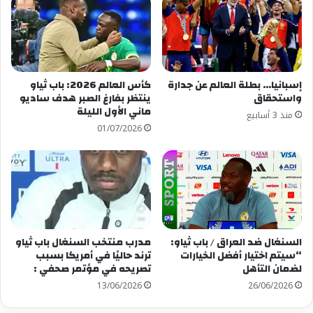
إسبانيا… بطلة العالم عن جدارة
كأس العالم 2026: باب ثياو
واستحقاق
ينتظر بفارغ الصبر هدف ساديو
ماني الأول الليلة
منذ 3 أسابيع
01/07/2026
السنغال ضد العراق / باب ثياو:
مدرب منتخب السنغال باب ثياو
“سيتم اختيار أفضل الخيارات
ترند حاليًا في أمريكا بسبب
لضمان التأهل
تصريحه في مؤتمر صحفي :
13/06/2026
26/06/2026