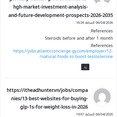
و
hgh-market-investment-analysis-
ل
and-future-development-prospects-2026-2035
:
06/04/2026 الساعة 16:36
References:
Steroids before and after 1 month
References:
https://jobs.atlanticconcierge-gy.com/employer/12-
natural-foods-to-boost-testosterone/
رد
ي
https://itheadhunter.vn/jobs/compa
ق
nies/13-best-websites-for-buying-
و
glp-1s-for-weight-loss-in-2026
ل
:
06/04/2026 الساعة 19:07