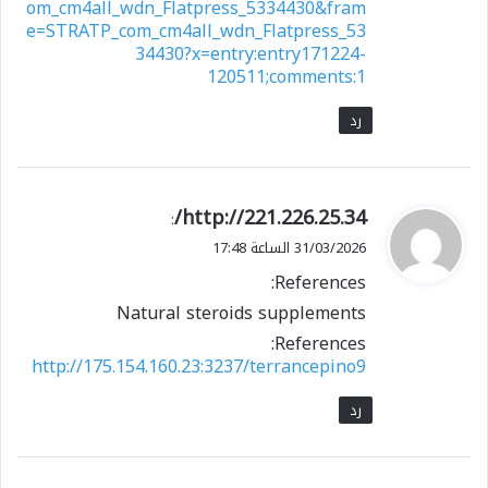
om_cm4all_wdn_Flatpress_5334430&fram
e=STRATP_com_cm4all_wdn_Flatpress_53
34430?x=entry:entry171224-
120511;comments:1
رد
ي
http://221.226.25.34/
:
ق
31/03/2026 الساعة 17:48
و
References:
ل
Natural steroids supplements
References:
http://175.154.160.23:3237/terrancepino9
رد