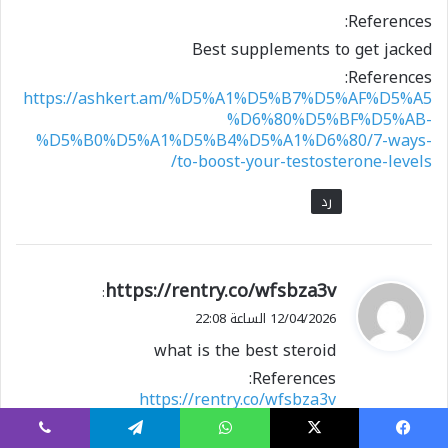
References:
Best supplements to get jacked
References:
https://ashkert.am/%D5%A1%D5%B7%D5%AF%D5%A5
%D6%80%D5%BF%D5%AB-
%D5%B0%D5%A1%D5%B4%D5%A1%D6%80/7-ways-
to-boost-your-testosterone-levels/
رد
ي
https://rentry.co/wfsbza3v
:
ق
12/04/2026 الساعة 22:08
و
what is the best steroid
ل
References:
https://rentry.co/wfsbza3v
رد
يسبوك
X
واتساب
تيلقرام
ڤايبر