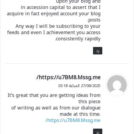
upon your blog and
in accession capital to assert that I
acquire in fact enjoyed account your blog
posts.
Any way I will be subscribing to your
feeds and even I achievement you access
consistently rapidly.
رد
ي
https://u7BM8.Mssg.me/
:
ق
27/08/2025 الساعة 03:18
و
It’s great that you are getting ideas from
ل
this piece
of writing as well as from our dialogue
made at this time.
https://u7BM8.Mssg.me/
رد