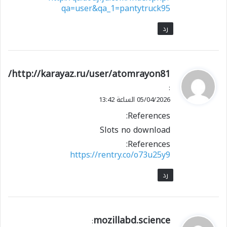
qa=user&qa_1=pantytruck95
رد
ي
http://karayaz.ru/user/atomrayon81/
ق
:
و
05/04/2026 الساعة 13:42
ل
References:
Slots no download
References:
https://rentry.co/o73u25y9
رد
ي
mozillabd.science
: