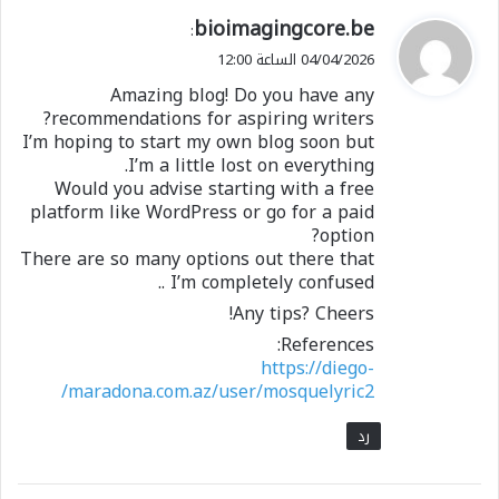
ي
bioimagingcore.be
:
ق
04/04/2026 الساعة 12:00
و
Amazing blog! Do you have any
ل
recommendations for aspiring writers?
I’m hoping to start my own blog soon but
I’m a little lost on everything.
Would you advise starting with a free
platform like WordPress or go for a paid
option?
There are so many options out there that
I’m completely confused ..
Any tips? Cheers!
References:
https://diego-
maradona.com.az/user/mosquelyric2/
رد