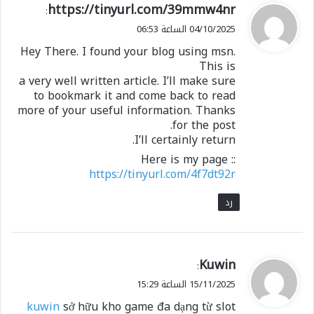
ي
https://tinyurl.com/39mmw4nr
:
ق
04/10/2025 الساعة 06:53
و
Hey There. I found your blog using msn.
ل
This is
a very well written article. I’ll make sure
to bookmark it and come back to read
more of your useful information. Thanks
for the post.
I’ll certainly return.
Here is my page ::
https://tinyurl.com/4f7dt92r
رد
ي
Kuwin
:
ق
15/11/2025 الساعة 15:29
و
kuwin
sở hữu kho game đa dạng từ slot
ل