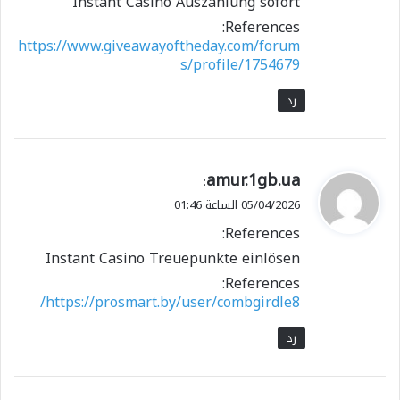
Instant Casino Auszahlung sofort
References:
https://www.giveawayoftheday.com/forum
s/profile/1754679
رد
ي
amur.1gb.ua
:
ق
05/04/2026 الساعة 01:46
و
References:
ل
Instant Casino Treuepunkte einlösen
References:
https://prosmart.by/user/combgirdle8/
رد