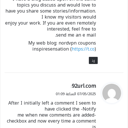
topics you discuss and would love to
have you share some stories/information.
I know my visitors would
enjoy your work. If you are even remotely
interested, feel free to
send me an e mail.
My web blog: nordvpn coupons
inspiresensation (
https://t.co
)
رد
ي
92url.com
:
ق
07/05/2025 الساعة 01:09
و
After I initially left a comment I seem to
ل
have clicked the -Notify
me when new comments are added-
checkbox and now every time a comment
is