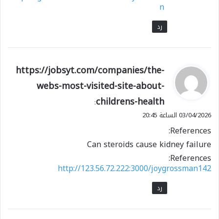
n
رد
ي
https://jobsyt.com/companies/the-
ق
webs-most-visited-site-about-
و
childrens-health
ل
:
03/04/2026 الساعة 20:45
References:
Can steroids cause kidney failure
References:
http://123.56.72.222:3000/joygrossman142
رد