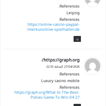
و
References:
ل
Leipzig
References:
https://online-casino-paypal-
merkur.online-spielhallen.de/
رد
ي
https://graph.org/
:
ق
27/04/2026 الساعة 22:23
و
References:
ل
Luxury casino mobile
References:
https://graph.org/What-Is-The-Best-
Pokies-Game-To-Win-04-27