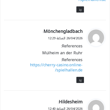
رد
ي
Mönchengladbach
:
ق
26/04/2026 الساعة 12:29
و
References:
ل
Mülheim an der Ruhr
References:
https://cherry-casino.online-
spielhallen.de/
رد
ي
Hildesheim
:
ق
26/04/2026 الساعة 12:40