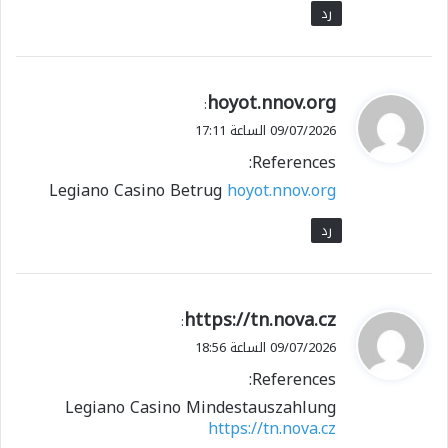
رد
ي
hoyot.nnov.org
:
ق
09/07/2026 الساعة 17:11
و
References:
ل
Legiano Casino Betrug
hoyot.nnov.org
رد
ي
https://tn.nova.cz
:
ق
09/07/2026 الساعة 18:56
و
References:
ل
Legiano Casino Mindestauszahlung
https://tn.nova.cz