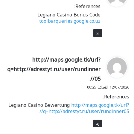
و
References:
ل
Legiano Casino Bonus Code
toolbarqueries.google.co.uz
رد
ي
http://maps.google.tk/url?
ق
q=http://adrestyt.ru/user/rundinner
و
05//
ل
:
12/07/2026 الساعة 00:25
References:
Legiano Casino Bewertung
http://maps.google.tk/url?
q=http://adrestyt.ru/user/rundinner05//
رد