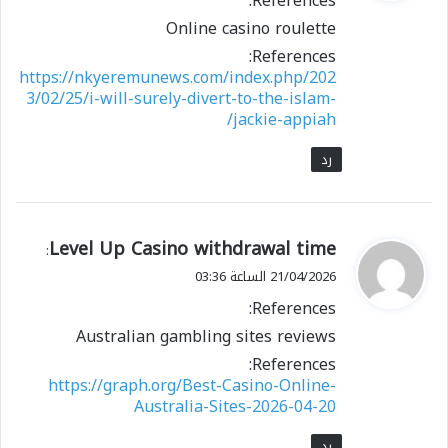
References:
ل
Online casino roulette
References:
https://nkyeremunews.com/index.php/202
3/02/25/i-will-surely-divert-to-the-islam-
jackie-appiah/
رد
ي
Level Up Casino withdrawal time
:
ق
21/04/2026 الساعة 03:36
و
References:
ل
Australian gambling sites reviews
References:
https://graph.org/Best-Casino-Online-
Australia-Sites-2026-04-20
رد