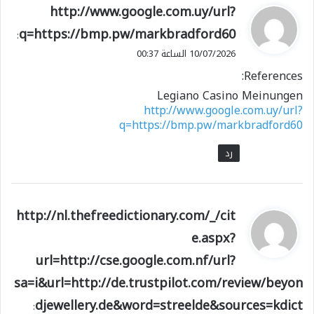
ي
http://www.google.com.uy/url?
ق
q=https://bmp.pw/markbradford60
:
و
10/07/2026 الساعة 00:37
ل
References:
Legiano Casino Meinungen
http://www.google.com.uy/url?
q=https://bmp.pw/markbradford60
رد
ي
http://nl.thefreedictionary.com/_/cit
ق
e.aspx?
و
url=http://cse.google.com.nf/url?
ل
sa=i&url=http://de.trustpilot.com/review/beyon
djewellery.de&word=streelde&sources=kdict
: