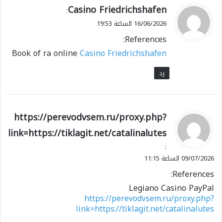
ي
Casino Friedrichshafen
:
ق
16/06/2026 الساعة 19:53
و
References:
ل
Book of ra online
Casino Friedrichshafen
رد
ي
https://perevodvsem.ru/proxy.php?
ق
link=https://tiklagit.net/catalinalutes
و
:
ل
09/07/2026 الساعة 11:15
References:
Legiano Casino PayPal
https://perevodvsem.ru/proxy.php?
link=https://tiklagit.net/catalinalutes