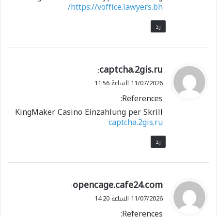
https://voffice.lawyers.bh/
رد
ي
captcha.2gis.ru
:
ق
11/07/2026 الساعة 11:56
و
References:
ل
KingMaker Casino Einzahlung per Skrill
captcha.2gis.ru
رد
ي
opencage.cafe24.com
:
ق
11/07/2026 الساعة 14:20
و
References:
ل