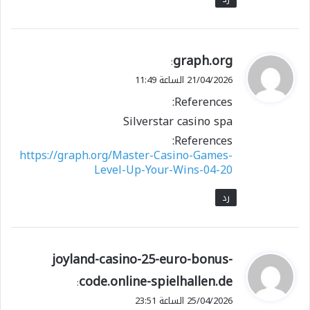
ي
graph.org
:
ق
21/04/2026 الساعة 11:49
و
References:
ل
Silverstar casino spa
References:
https://graph.org/Master-Casino-Games-
Level-Up-Your-Wins-04-20
رد
ي
joyland-casino-25-euro-bonus-
ق
code.online-spielhallen.de
:
و
25/04/2026 الساعة 23:51
ل