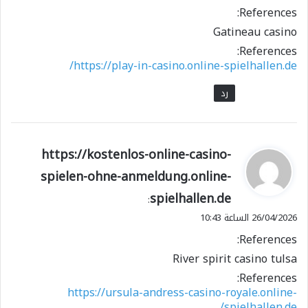
References:
Gatineau casino
References:
https://play-in-casino.online-spielhallen.de/
رد
ي
https://kostenlos-online-casino-
ق
spielen-ohne-anmeldung.online-
و
spielhallen.de
ل
:
26/04/2026 الساعة 10:43
References:
River spirit casino tulsa
References:
https://ursula-andress-casino-royale.online-
spielhallen.de/