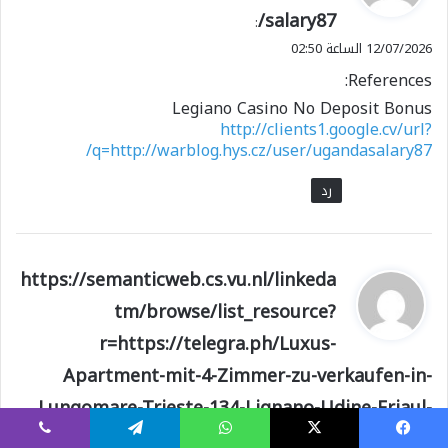
salary87/
ل
:
12/07/2026 الساعة 02:50
References:
Legiano Casino No Deposit Bonus
http://clients1.google.cv/url?
q=http://warblog.hys.cz/user/ugandasalary87/
رد
ي
https://semanticweb.cs.vu.nl/linkeda
ق
tm/browse/list_resource?
و
r=https://telegra.ph/Luxus-
ل
Apartment-mit-4-Zimmer-zu-verkaufen-in-
Lungomare-Trieste-134-Lignano-Udine-Friaul-
Venetien-132645250-06-07
:
يسبوك
X
واتساب
تيلقرام
ڤايبر