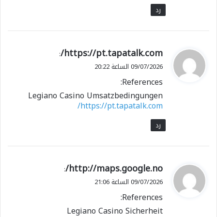
رد
ي
https://pt.tapatalk.com/
:
ق
09/07/2026 الساعة 20:22
و
References:
ل
Legiano Casino Umsatzbedingungen
https://pt.tapatalk.com/
رد
ي
http://maps.google.no/
:
ق
09/07/2026 الساعة 21:06
و
References:
ل
Legiano Casino Sicherheit