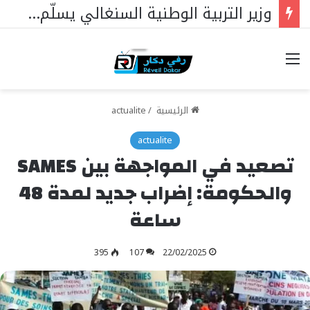
البنك الدولي: 340 مليار فرنك أفريقي لدعم أولويات السنغال
خيارات
الرئيسية
/
actualite
actualite
تصعيد في المواجهة بين SAMES
والحكومة: إضراب جديد لمدة 48
ساعة
395
107
22/02/2025