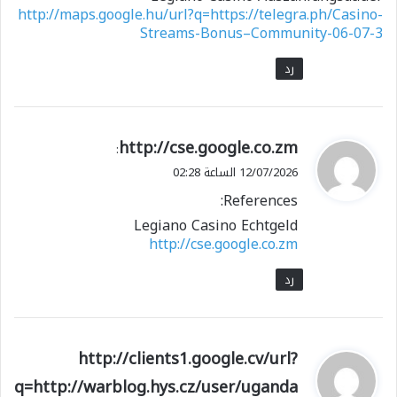
http://maps.google.hu/url?q=https://telegra.ph/Casino-
Streams-Bonus–Community-06-07-3
رد
ي
http://cse.google.co.zm
:
ق
12/07/2026 الساعة 02:28
و
References:
ل
Legiano Casino Echtgeld
http://cse.google.co.zm
رد
ي
http://clients1.google.cv/url?
ق
q=http://warblog.hys.cz/user/uganda
و