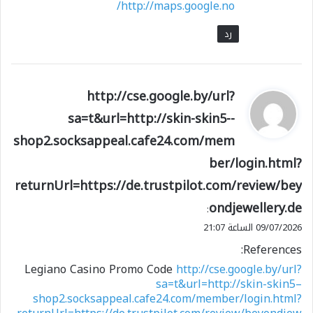
http://maps.google.no/
رد
ي
http://cse.google.by/url?
ق
sa=t&url=http://skin-skin5--
و
shop2.socksappeal.cafe24.com/mem
ل
ber/login.html?
returnUrl=https://de.trustpilot.com/review/bey
ondjewellery.de
:
09/07/2026 الساعة 21:07
References:
Legiano Casino Promo Code
http://cse.google.by/url?
sa=t&url=http://skin-skin5–
shop2.socksappeal.cafe24.com/member/login.html?