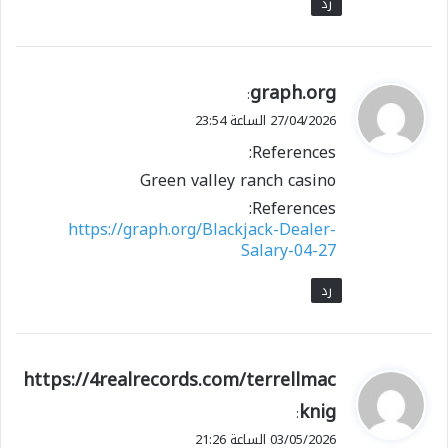
رد
ي
graph.org
:
ق
27/04/2026 الساعة 23:54
و
References:
ل
Green valley ranch casino
References:
https://graph.org/Blackjack-Dealer-
Salary-04-27
رد
ي
https://4realrecords.com/terrellmac
ق
knig
:
و
03/05/2026 الساعة 21:26
ل