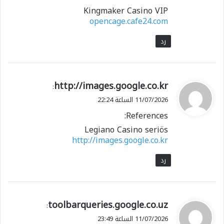
Kingmaker Casino VIP
opencage.cafe24.com
رد
ي
http://images.google.co.kr
:
ق
11/07/2026 الساعة 22:24
و
References:
ل
Legiano Casino seriös
http://images.google.co.kr
رد
ي
toolbarqueries.google.co.uz
:
ق
11/07/2026 الساعة 23:49