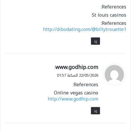
References:
St louis casinos
References:
http://dibodating.com/@billytrouette1
رد
ي
www.godhip.com
:
ق
22/05/2026 الساعة 01:57
و
References:
ل
Online vegas casino
http://www.godhip.com
رد