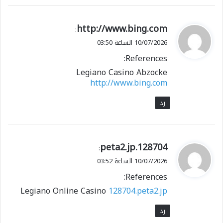
ي
http://www.bing.com
:
ق
10/07/2026 الساعة 03:50
و
References:
ل
Legiano Casino Abzocke
http://www.bing.com
رد
ي
128704.peta2.jp
:
ق
10/07/2026 الساعة 03:52
و
References:
ل
Legiano Online Casino
128704.peta2.jp
رد