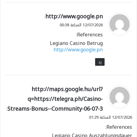
ي
http://www.google.pn
:
ق
12/07/2026 الساعة 00:38
و
References:
ل
Legiano Casino Betrug
http://www.google.pn
رد
ي
http://maps.google.hu/url?
ق
q=https://telegra.ph/Casino-
و
Streams-Bonus--Community-06-07-3
ل
:
12/07/2026 الساعة 01:29
References:
Legiano Casino Auszahlungsdauer