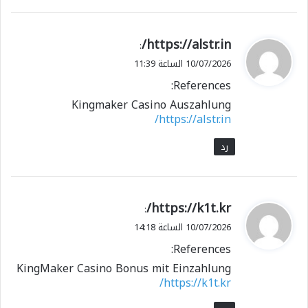
ي
https://alstr.in/
:
ق
10/07/2026 الساعة 11:39
و
References:
ل
Kingmaker Casino Auszahlung
https://alstr.in/
رد
ي
https://k1t.kr/
:
ق
10/07/2026 الساعة 14:18
و
References:
ل
KingMaker Casino Bonus mit Einzahlung
https://k1t.kr/