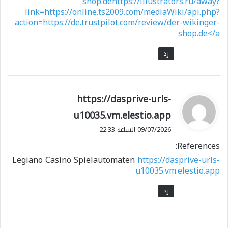
shop.dehttps://illustrators.ru/away?
link=https://online.ts2009.com/mediaWiki/api.php?
action=https://de.trustpilot.com/review/der-wikinger-
shop.de</a
رد
ي
https://dasprive-urls-
ق
u10035.vm.elestio.app
:
و
09/07/2026 الساعة 22:33
ل
References:
Legiano Casino Spielautomaten
https://dasprive-urls-
u10035.vm.elestio.app
رد