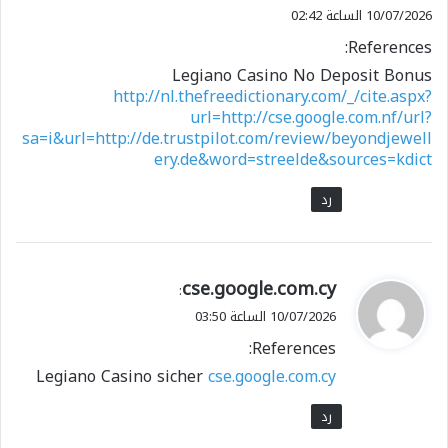
10/07/2026 الساعة 02:42
References:
Legiano Casino No Deposit Bonus
http://nl.thefreedictionary.com/_/cite.aspx?
url=http://cse.google.com.nf/url?
sa=i&url=http://de.trustpilot.com/review/beyondjewell
ery.de&word=streelde&sources=kdict
رد
ي
cse.google.com.cy
:
ق
10/07/2026 الساعة 03:50
و
References:
ل
Legiano Casino sicher
cse.google.com.cy
رد