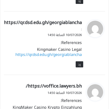
رد
ي
https://qr.dsd.edu.gh/georgiablancha
ق
:
و
10/07/2026 الساعة 14:50
ل
References:
Kingmaker Casino Legal
https://qr.dsd.edu.gh/georgiablancha
رد
ي
https://voffice.lawyers.bh/
:
ق
10/07/2026 الساعة 14:50
و
References:
ل
KingMaker Casino Krypto Einzahlung