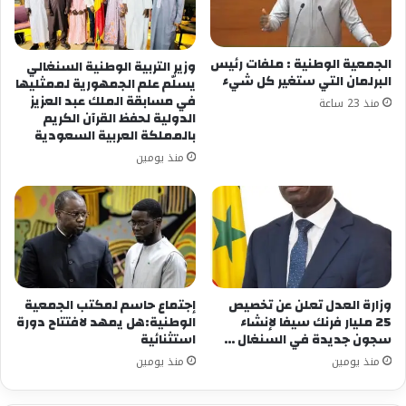
الجمعية الوطنية : ملفات رئيس
وزير التربية الوطنية السنغالي
البرلمان التي ستغير كل شيء
يسلّم علم الجمهورية لممثليها
في مسابقة الملك عبد العزيز
منذ 23 ساعة
الدولية لحفظ القرآن الكريم
بالمملكة العربية السعودية
منذ يومين
وزارة العدل تعلن عن تخصيص
إجتماع حاسم لمكتب الجمعية
25 مليار فرنك سيفا لإنشاء
الوطنية:هل يمهد لافتتاح دورة
سجون جديدة في السنغال …
استثنائية
منذ يومين
منذ يومين