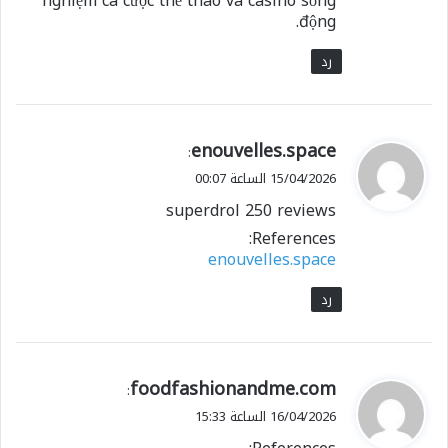
nghiệm cá cược thể thao và casino sống
động.
رد
ي
enouvelles.space
:
ق
15/04/2026 الساعة 00:07
و
superdrol 250 reviews
ل
References:
enouvelles.space
رد
ي
foodfashionandme.com
:
ق
16/04/2026 الساعة 15:33
و