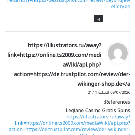
returnUrl=https://de.trustpilot.com/review/beyondjew
ellery.de
رد
ي
https://illustrators.ru/away?
ق
link=https://online.ts2009.com/medi
و
aWiki/api.php?
ل
action=https://de.trustpilot.com/review/der-
wikinger-shop.de</a
:
09/07/2026 الساعة 21:11
References:
Legiano Casino Gratis Spins
https://illustrators.ru/away?
link=https://online.ts2009.com/mediaWiki/api.php?
action=https://de.trustpilot.com/review/der-wikinger-