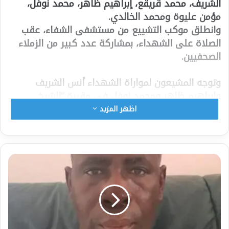
الشريف، محمد قريقع، إبراهيم ظاهر، محمد نوفل،
مؤمن عليوة ومحمد الخالدي.
وانطلق موكب التشييع من مستشفى الشفاء، عقب
الصلاة على الشهداء، بمشاركة عدد كبير من الزملاء
الصحفيين.
وتوجه المشيعون لمواراة الشهداء أنس الشريف
وإبراهيم ظاهر ومحمد نوفل في مقبرة “الشيخ
رضوان”، فيما تم مواراة الشهيدين محمد قريقع
اظهر المزيد
ومؤمن عليوة في مقبرة بجانب المستشفى
المعمداني.
ومساء الأحد، استشهد الصحفيان أنس الشريف ومحمد
قريقع، مراسلا قناة الجزيرة في غزة، وأربعة صحفيين
آخرين، في قصف إسرائيلي غربي المدينة.
وأعلنت قناة “الجزيرة” القطرية، مساء الأحد، استشهاد
مراسليها في قطاع غزة أنس الشريف ومحمد قريقع