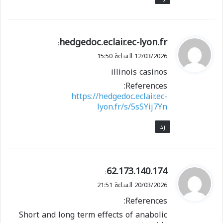
ي
hedgedoc.eclair.ec-lyon.fr
:
ق
12/03/2026 الساعة 15:50
و
illinois casinos
ل
References:
https://hedgedoc.eclair.ec-
lyon.fr/s/5sSYij7Yn
رد
ي
62.173.140.174
:
ق
20/03/2026 الساعة 21:51
و
References:
ل
Short and long term effects of anabolic