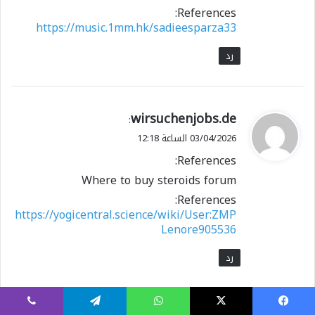
References:
https://music.1mm.hk/sadieesparza33
رد
ي
wirsuchenjobs.de
:
ق
03/04/2026 الساعة 12:18
و
References:
ل
Where to buy steroids forum
References:
https://yogicentral.science/wiki/User:ZMP
Lenore905536
رد
يسبوك
X
واتساب
تيلقرام
ڤايبر