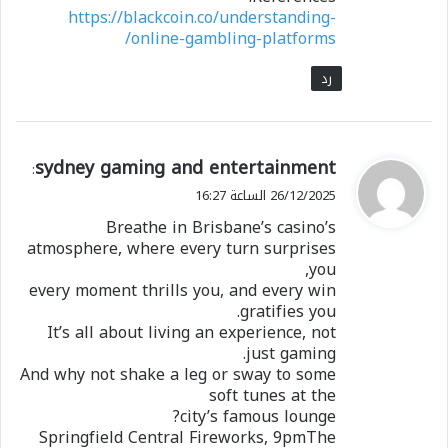
https://blackcoin.co/understanding-
online-gambling-platforms/
رد
ي
sydney gaming and entertainment
:
ق
26/12/2025 الساعة 16:27
و
Breathe in Brisbane’s casino’s
ل
atmosphere, where every turn surprises
you,
every moment thrills you, and every win
gratifies you.
It’s all about living an experience, not
just gaming.
And why not shake a leg or sway to some
soft tunes at the
city’s famous lounge?
Springfield Central Fireworks, 9pmThe