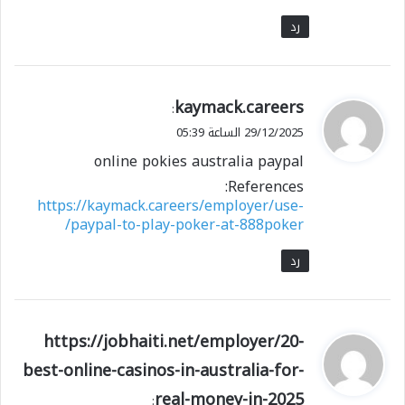
رد
ي
kaymack.careers
:
ق
29/12/2025 الساعة 05:39
و
online pokies australia paypal
ل
References:
https://kaymack.careers/employer/use-
paypal-to-play-poker-at-888poker/
رد
ي
https://jobhaiti.net/employer/20-
ق
best-online-casinos-in-australia-for-
و
real-money-in-2025
ل
: