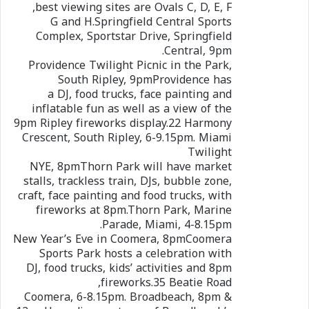
best viewing sites are Ovals C, D, E, F,
G and H.Springfield Central Sports
Complex, Sportstar Drive, Springfield
Central, 9pm.
Providence Twilight Picnic in the Park,
South Ripley, 9pmProvidence has
a DJ, food trucks, face painting and
inflatable fun as well as a view of the
9pm Ripley fireworks display.22 Harmony
Crescent, South Ripley, 6-9.15pm. Miami
Twilight
NYE, 8pmThorn Park will have market
stalls, trackless train, DJs, bubble zone,
craft, face painting and food trucks, with
fireworks at 8pm.Thorn Park, Marine
Parade, Miami, 4-8.15pm.
New Year’s Eve in Coomera, 8pmCoomera
Sports Park hosts a celebration with
DJ, food trucks, kids’ activities and 8pm
fireworks.35 Beatie Road,
Coomera, 6-8.15pm. Broadbeach, 8pm &