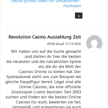
casino-promo-codes-ihr-umfassender-
leitfaden/
رد
ي
Revolution Casino Auszahlung Zeit
:
ق
21/12/2025 الساعة 09:38
و
Wir haben uns auf die Suche gemacht
ل
und stellen dir hier die besten,
die neuesten und die lukrativsten Spiele
vor, die dir die Welt der
Casinos Online zu bieten hat. Der
Spielautomat stellt uns zum Beispiel die
gleiche Hauptfigur bereit. Legal sind alle
Online Casinos, die eine offizielle
Glücksspiel Lizenz besitzen. Seit 2003
suchen und finden wir die besten Online
Casinos für euch, bewerten sie fair,
zeitgemäß und präsentieren sie euch