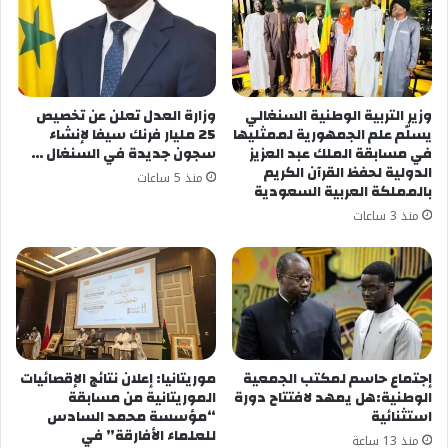
للقانون الدولي.
وخلّف العدوان أكثر من 213 ألف فلسطيني بين شهيد
وجريح معظمهم أطفال ونساء، وما يزيد على 9 آلاف
مفقود، بجانب مئات آلاف النازحين
وزير التربية الوطنية السنغالي
وزارة العدل تعلن عن تخصيص
يسلّم علم الجمهورية لممثليها
25 مليار فرنك سيفا لإنشاء
في مسابقة الملك عبد العزيز
سجون جديدة في السنغال …
الدولية لحفظ القرآن الكريم
شارك هذا الموضوع:
منذ 5 ساعات
بالمملكة العربية السعودية
فيس بوك
X
منذ 3 ساعات
معجب بهذه:
إجتماع حاسم لمكتب الجمعية
موريتانيا: إعلان نتائج الإقصائيات
الوطنية:هل يمهد لافتتاح دورة
الموريتانية من مسابقة
استثنائية
“مؤسسة محمد السادس
للعلماء الأفارقة” في
منذ 13 ساعة