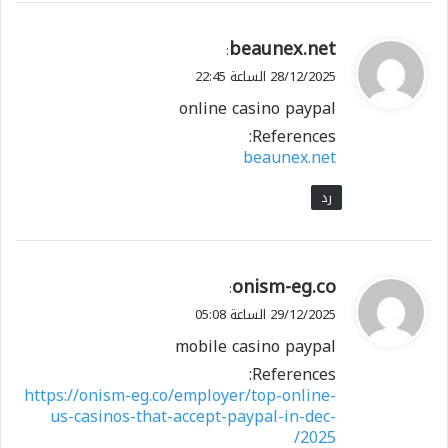
ي
beaunex.net
:
ق
28/12/2025 الساعة 22:45
و
online casino paypal
ل
References:
beaunex.net
رد
ي
onism-eg.co
:
ق
29/12/2025 الساعة 05:08
و
mobile casino paypal
ل
References:
https://onism-eg.co/employer/top-online-
us-casinos-that-accept-paypal-in-dec-
2025/