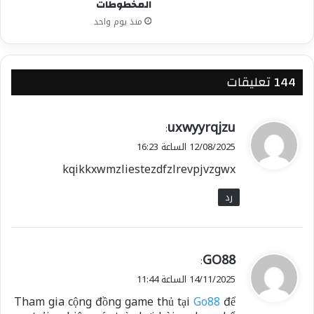
المخطوطات
منذ يوم واحد
‫144 تعليقات
ي
uxwyyrqjzu
:
ق
12/08/2025 الساعة 16:23
و
kqikkxwmzliestezdfzlrevpjvzgwx
ل
رد
ي
GO88
:
ق
14/11/2025 الساعة 11:44
و
Tham gia cộng đồng game thủ tại
Go88
để
ل