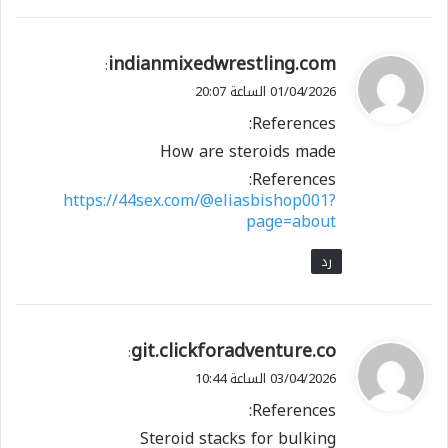
ي
indianmixedwrestling.com
:
ق
01/04/2026 الساعة 20:07
و
References:
ل
How are steroids made
References:
https://44sex.com/@eliasbishop001?
page=about
رد
ي
git.clickforadventure.co
:
ق
03/04/2026 الساعة 10:44
و
References:
ل
Steroid stacks for bulking