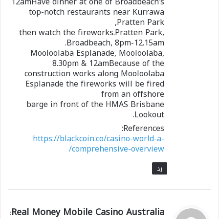
12amHave dinner at one of Broadbeach’s
top-notch restaurants near Kurrawa
Pratten Park,
then watch the fireworks.Pratten Park,
Broadbeach, 8pm-12.15am.
Mooloolaba Esplanade, Mooloolaba,
8.30pm & 12amBecause of the
construction works along Mooloolaba
Esplanade the fireworks will be fired
from an offshore
barge in front of the HMAS Brisbane
Lookout.
References:
https://blackcoin.co/casino-world-a-
comprehensive-overview/
رد
ي
Real Money Mobile Casino Australia
: