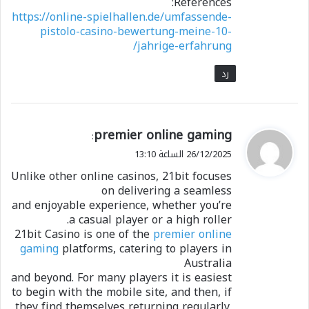
References:
https://online-spielhallen.de/umfassende-
pistolo-casino-bewertung-meine-10-
jahrige-erfahrung/
رد
ي
premier online gaming
:
ق
26/12/2025 الساعة 13:10
و
Unlike other online casinos, 21bit focuses
ل
on delivering a seamless
and enjoyable experience, whether you’re
a casual player or a high roller.
21bit Casino is one of the
premier online
gaming
platforms, catering to players in
Australia
and beyond. For many players it is easiest
to begin with the mobile site, and then, if
they find themselves returning regularly,