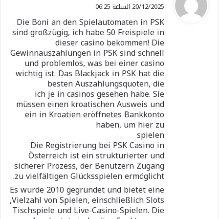
ق
20/12/2025 الساعة 06:25
و
Die Boni an den Spielautomaten in PSK
ل
sind großzügig, ich habe 50 Freispiele in
dieser casino bekommen! Die
Gewinnauszahlungen in PSK sind schnell
und problemlos, was bei einer casino
wichtig ist. Das Blackjack in PSK hat die
besten Auszahlungsquoten, die
ich je in casinos gesehen habe. Sie
müssen einen kroatischen Ausweis und
ein in Kroatien eröffnetes Bankkonto
haben, um hier zu
spielen
Die Registrierung bei PSK Casino in
Österreich ist ein strukturierter und
sicherer Prozess, der Benutzern Zugang
zu vielfältigen Glücksspielen ermöglicht.
Es wurde 2010 gegründet und bietet eine
Vielzahl von Spielen, einschließlich Slots,
Tischspiele und Live-Casino-Spielen. Die