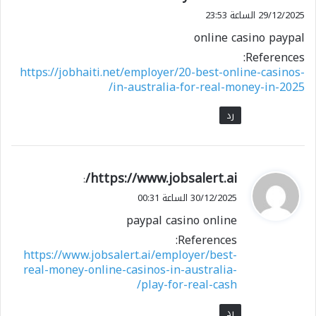
29/12/2025 الساعة 23:53
online casino paypal
References:
https://jobhaiti.net/employer/20-best-online-casinos-
in-australia-for-real-money-in-2025/
رد
ي
https://www.jobsalert.ai/
:
ق
30/12/2025 الساعة 00:31
و
paypal casino online
ل
References:
https://www.jobsalert.ai/employer/best-
real-money-online-casinos-in-australia-
play-for-real-cash/
رد