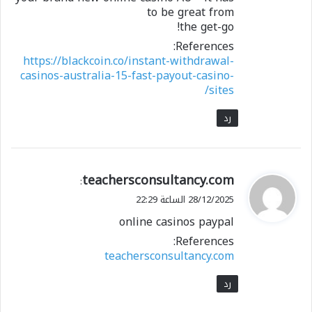
to be great from
the get-go!
References:
https://blackcoin.co/instant-withdrawal-
casinos-australia-15-fast-payout-casino-
sites/
رد
ي
teachersconsultancy.com
:
ق
28/12/2025 الساعة 22:29
و
online casinos paypal
ل
References:
teachersconsultancy.com
رد