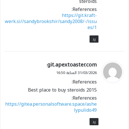
steroids
References:
https://git.kraft-
werk.si//sandybrookshir/sandy2008/-/issu
es/1
رد
ي
git.apextoaster.com
:
ق
31/03/2026 الساعة 16:50
و
References:
ل
Best place to buy steroids 2015
References:
https://gitea.personalsoftware.space/ashe
lypulido49
رد