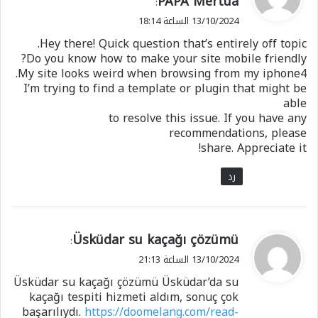
PAPA Mertua
:
و
13/10/2024 الساعة 18:14
ل
Hey there! Quick question that’s entirely off topic.
Do you know how to make your site mobile friendly?
My site looks weird when browsing from my iphone4.
I’m trying to find a template or plugin that might be
able
to resolve this issue. If you have any
recommendations, please
share. Appreciate it!
رد
ي
Üsküdar su kaçağı çözümü
:
ق
13/10/2024 الساعة 21:13
و
Üsküdar su kaçağı çözümü Üsküdar’da su
ل
kaçağı tespiti hizmeti aldım, sonuç çok
başarılıydı.
https://doomelang.com/read-