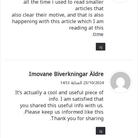
all the time i used to read smaller
ل
articles that
also clear their motive, and that is also
happening with this article which I am
reading at this
time.
رد
ي
Imovane Biverkningar Äldre
:
ق
23/10/2024 الساعة 14:53
و
It’s actually a cool and useful piece of
ل
info. I am satisfied that
you shared this useful info with us.
Please keep us informed like this.
Thank you for sharing.
رد