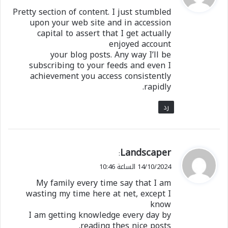
و
Pretty section of content. I just stumbled
ل
upon your web site and in accession
capital to assert that I get actually
enjoyed account
your blog posts. Any way I’ll be
subscribing to your feeds and even I
achievement you access consistently
rapidly.
رد
ي
Landscaper
:
ق
14/10/2024 الساعة 10:46
و
My family every time say that I am
ل
wasting my time here at net, except I
know
I am getting knowledge every day by
reading thes nice posts.