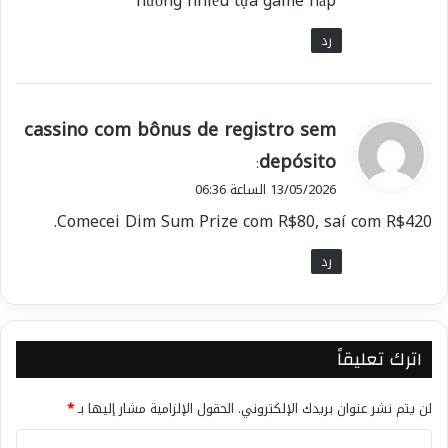
hưởng nhiều tựa game hấp
رد
ي
cassino com bônus de registro sem
ق
depósito
:
و
13/05/2026 الساعة 06:36
ل
Comecei Dim Sum Prize com R$80, saí com R$420.
رد
اترك تعليقاً
لن يتم نشر عنوان بريدك الإلكتروني.
الحقول الإلزامية مشار إليها بـ
*
ا