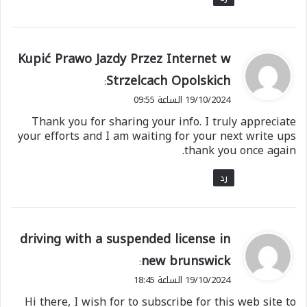
ي
Kupić Prawo Jazdy Przez Internet w
ق
Strzelcach Opolskich
:
و
19/10/2024 الساعة 09:55
ل
Thank you for sharing your info. I truly appreciate
your efforts and I am waiting for your next write ups
thank you once again.
رد
ي
driving with a suspended license in
ق
new brunswick
:
و
19/10/2024 الساعة 18:45
ل
Hi there, I wish for to subscribe for this web site to