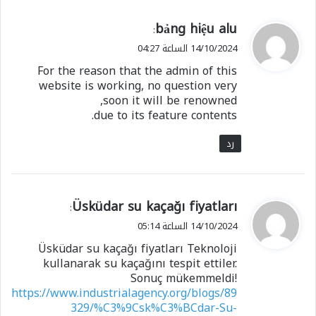
ي
bảng hiệu alu
:
ق
14/10/2024 الساعة 04:27
و
For the reason that the admin of this
ل
website is working, no question very
soon it will be renowned,
due to its feature contents.
رد
ي
Üsküdar su kaçağı fiyatları
:
ق
14/10/2024 الساعة 05:14
و
Üsküdar su kaçağı fiyatları Teknoloji
ل
kullanarak su kaçağını tespit ettiler.
Sonuç mükemmeldi!
https://www.industrialagency.org/blogs/89
329/%C3%9Csk%C3%BCdar-Su-