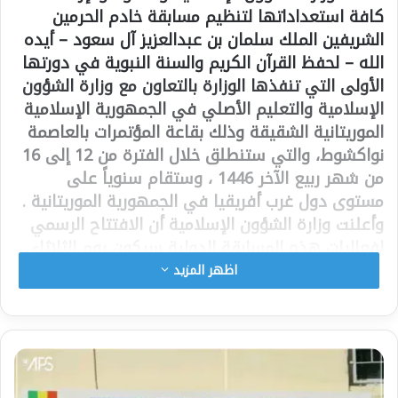
كافة استعداداتها لتنظيم مسابقة خادم الحرمين
الشريفين الملك سلمان بن عبدالعزيز آل سعود – أيده
الله – لحفظ القرآن الكريم والسنة النبوية في دورتها
الأولى التي تنفذها الوزارة بالتعاون مع وزارة الشؤون
الإسلامية والتعليم الأصلي في الجمهورية الإسلامية
الموريتانية الشقيقة وذلك بقاعة المؤتمرات بالعاصمة
نواكشوط، والتي ستنطلق خلال الفترة من 12 إلى 16
من شهر ربيع الآخر 1446 ، وستقام سنوياً على
مستوى دول غرب أفريقيا في الجمهورية الموريتانية .
وأعلنت وزارة الشؤون الإسلامية أن الافتتاح الرسمي
لفعاليات هذه المسابقة الدولية سيكون يوم الثلاثاء
المقبل وتستمر التصفيات على مدى ثلاثة أيام من
اظهر المزيد
الثاني عشر وحتى الرابع عشر من ربيع الثاني، فيما
سيقام حفلها الختامي في السادس عشر من الشهر
ذاته لعام 1446 هـ .
ويبلغ عدد المتسابقين المشاركين في هذه المسابقة
136 متسابقا ينتمون إلى 16 دولة، في حين يبلغ عدد