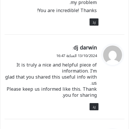
my problem.
وعلا حفظاً وفهماً وأداءً وتدبراً، كما أنها تذكي روح
You are incredible! Thanks!
المنافسة الشريفة بين حفظة كتاب الله ، وتحقق
عناية المملكة العربية السعودية بالقرآن الكريم
رد
وتعليمه، وتعليم ونشر سنة المصطفى نبينا محمد
صلى الله عليه وسلم، وربط الناشئة والشباب بالسنة
النبوية وتشجيعهم على العناية بها وحفظها
ي
dj darwin
:
وتطبيقها ، وتعلم العلوم الشرعية والتمسك بالكتاب
ق
13/10/2024 الساعة 16:47
والسنة على منهج الوسطية والاعتدال .
و
It is truly a nice and helpful piece of
ل
information. I’m
شارك هذا الموضوع:
glad that you shared this useful info with
us.
فيس بوك
X
Please keep us informed like this. Thank
you for sharing.
معجب بهذه:
رد
تحميل...