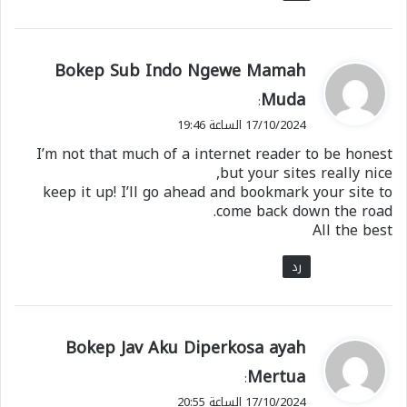
ي
Bokep Sub Indo Ngewe Mamah
ق
Muda
:
و
17/10/2024 الساعة 19:46
ل
I’m not that much of a internet reader to be honest
but your sites really nice,
keep it up! I’ll go ahead and bookmark your site to
come back down the road.
All the best
رد
ي
Bokep Jav Aku Diperkosa ayah
ق
Mertua
:
و
17/10/2024 الساعة 20:55
ل