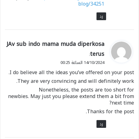
blog/34251
رد
ي
JAv sub indo mama muda diperkosa
ق
terus
:
و
14/10/2024 الساعة 00:25
ل
I do believe all the ideas you’ve offered on your post.
They are very convincing and will definitely work.
Nonetheless, the posts are too short for
newbies. May just you please extend them a bit from
next time?
Thanks for the post.
رد