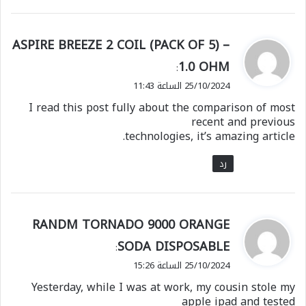
ي
ASPIRE BREEZE 2 COIL (PACK OF 5) –
ق
1.0 OHM
:
و
25/10/2024 الساعة 11:43
ل
I read this post fully about the comparison of most
recent and previous
technologies, it’s amazing article.
رد
ي
RANDM TORNADO 9000 ORANGE
ق
SODA DISPOSABLE
:
و
25/10/2024 الساعة 15:26
ل
Yesterday, while I was at work, my cousin stole my
apple ipad and tested