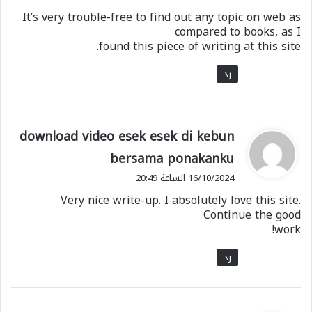
It’s very trouble-free to find out any topic on web as
compared to books, as I
found this piece of writing at this site.
رد
ي
download video esek esek di kebun
ق
bersama ponakanku
:
و
16/10/2024 الساعة 20:49
ل
Very nice write-up. I absolutely love this site.
Continue the good
work!
رد