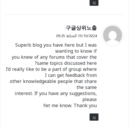
رد
ي
구글상위노출
:
ق
15/10/2024 الساعة 09:25
و
Superb blog you have here but I was
ل
wanting to know if
you knew of any forums that cover the
same topics discussed here?
I’d really like to be a part of group where
I can get feedback from
other knowledgeable people that share
the same
interest. If you have any suggestions,
please
let me know. Thank you!
رد