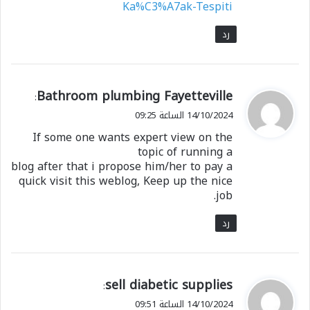
Ka%C3%A7ak-Tespiti
رد
ي
Bathroom plumbing Fayetteville
:
ق
14/10/2024 الساعة 09:25
و
If some one wants expert view on the
ل
topic of running a
blog after that i propose him/her to pay a
quick visit this weblog, Keep up the nice
job.
رد
ي
sell diabetic supplies
:
ق
14/10/2024 الساعة 09:51