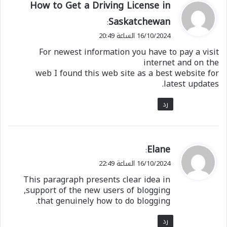
ي
How to Get a Driving License in
ق
Saskatchewan
:
و
16/10/2024 الساعة 20:49
ل
For newest information you have to pay a visit
internet and on the
web I found this web site as a best website for
latest updates.
رد
ي
Elane
:
ق
16/10/2024 الساعة 22:49
و
This paragraph presents clear idea in
ل
support of the new users of blogging,
that genuinely how to do blogging.
رد