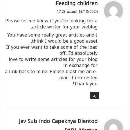
ي
Feeding children
:
ق
13/10/2024 الساعة 17:23
و
Please let me know if you’re looking for a
ل
article writer for your weblog.
You have some really great articles and I
think I would be a good asset.
If you ever want to take some of the load
off, I’d absolutely
love to write some articles for your blog
in exchange for
a link back to mine. Please blast me an e-
mail if interested.
Thank you!
رد
ي
Jav Sub indo Capeknya Dientod
ق