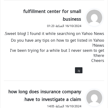
ي
fulfillment center for small
ق
business
:
و
16/10/2024 الساعة 01:23
ل
Sweet blog! I found it while searching on Yahoo News.
Do you have any tips on how to get listed in Yahoo
News?
I’ve been trying for a while but I never seem to get
there!
Cheers
رد
ي
how long does insurance company
ق
have to investigate a claim
:
و
16/10/2024 الساعة 14:05
ل