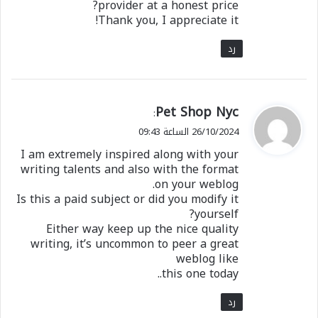
provider at a honest price?
Thank you, I appreciate it!
رد
ي
Pet Shop Nyc
:
ق
26/10/2024 الساعة 09:43
و
I am extremely inspired along with your
ل
writing talents and also with the format
on your weblog.
Is this a paid subject or did you modify it
yourself?
Either way keep up the nice quality
writing, it’s uncommon to peer a great
weblog like
this one today..
رد