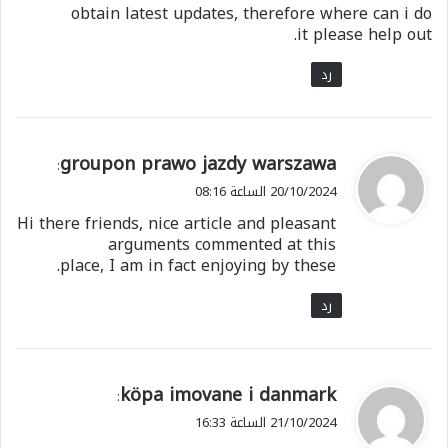
obtain latest updates, therefore where can i do
it please help out.
رد
ي
groupon prawo jazdy warszawa
:
ق
20/10/2024 الساعة 08:16
و
Hi there friends, nice article and pleasant
ل
arguments commented at this
place, I am in fact enjoying by these.
رد
ي
köpa imovane i danmark
:
ق
21/10/2024 الساعة 16:33
و