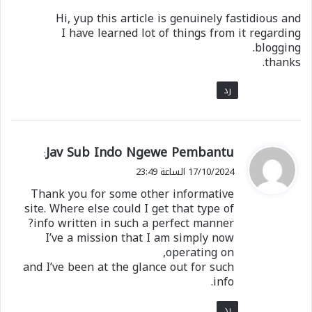
Hi, yup this article is genuinely fastidious and
I have learned lot of things from it regarding
blogging.
thanks.
رد
ي
Jav Sub Indo Ngewe Pembantu
:
ق
17/10/2024 الساعة 23:49
و
Thank you for some other informative
ل
site. Where else could I get that type of
info written in such a perfect manner?
I’ve a mission that I am simply now
operating on,
and I’ve been at the glance out for such
info.
رد