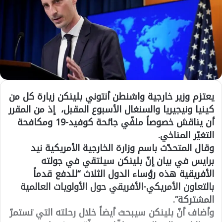
يعتزم وزير خارجية واشنطن أنتوني بلينكن زيارة كل من
كينيا ونيجيريا والسنغال الأسبوع المقبل، إذ من المقرر
أن يناقش خصوصاً ملفّي جائحة كوفيد-19 ومكافحة
التغيّر المناخي.
وقال المتحدّث باسم وزارة الخارجية الأمريكية نيد
برايس في بيان إنّ بلينكن سيلتقي في جولته
الأفريقية هذه رؤساء الدول الثلاث “للدفع قدماً
بالتعاون الأمريكي-الأفريقي حول الأولويات العالمية
المشتركة”.
وأضاف أنّ بلينكن سيبحث أيضاً خلال رحلته التي تستمرّ