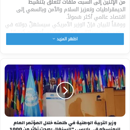
من الإثنين إلى السبت ملفّات تتعلّق بتنشيط
الديمقراطيات وتعزيز السلام والأمن وبالسعي إلى
اقتصاد عالمي أكثر شمولاً.
ووفقاً للبيان فإنّ الوزير الأمريكي سيستهلّ جولته في
نيروبي حيث سيلتقي الرئيس الكيني أوهورو كينياتا
ومسؤولين حكوميين آخرين، وسيؤكّد لهم دعم الولايات
اظهر المزيد
المتّحدة لتنظيم انتخابات سلمية في 2022.
ومن نيروبي سيسافر بلينكن إلى أبوجا للقاء الرئيس
النيجيري محمد بخاري وإلقاء خطاب حول السياسة
الأمريكية-الأفريقية.
وينهي الوزير الأمريكي رحلته في داكار حيث سيلتقي
الرئيس السنغالي ماكي سال ومسؤولين آخرين.
شارك هذا الموضوع:
فيس بوك
X
وزير التربية الوطنية في كلمته خلال المؤتمر العام
لليونسكو في باريس ، "السنغال رصدت أكثر من 1000