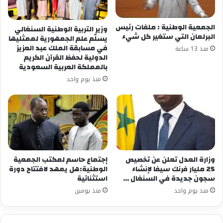
الجمعية الوطنية : ملفات رئيس
وزير التربية الوطنية السنغالي
البرلمان التي ستغير كل شيء
يسلّم علم الجمهورية لممثليها
في مسابقة الملك عبد العزيز
منذ 13 ساعة
الدولية لحفظ القرآن الكريم
بالمملكة العربية السعودية
منذ يوم واحد
وزارة العدل تعلن عن تخصيص
إجتماع حاسم لمكتب الجمعية
25 مليار فرنك سيفا لإنشاء
الوطنية:هل يمهد لافتتاح دورة
سجون جديدة في السنغال …
استثنائية
منذ يوم واحد
منذ يومين