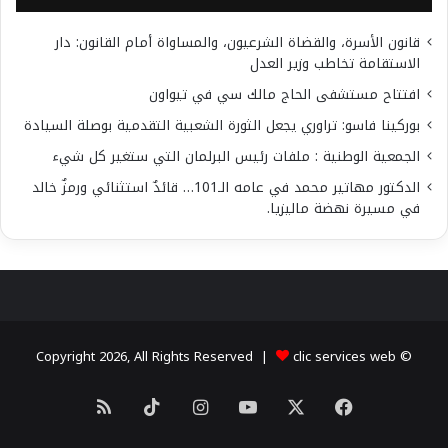
قانون الأسرة، والقضاة الشرعيون، والمساواة أمام القانون: دار
الاستقامة تخاطب وزير العدل
افتتاح مستشفى الحاج مالك سي في تيواون
بوركينا فاسو: تراوري يجعل الثورة الشعبية التقدمية بوصلة السيادة
الجمعية الوطنية : ملفات رئيس البرلمان التي ستغير كل شيء
الدكتور مهاتير محمد في عامه الـ101… قائدٌ استثنائي ورمزٌ خالد
في مسيرة نهضة ماليزيا.
clic services web
© Copyright 2026, All Rights Reserved |
X
فيسبوك
يوتيوب
انستقرام
‫TikTok
ملخص