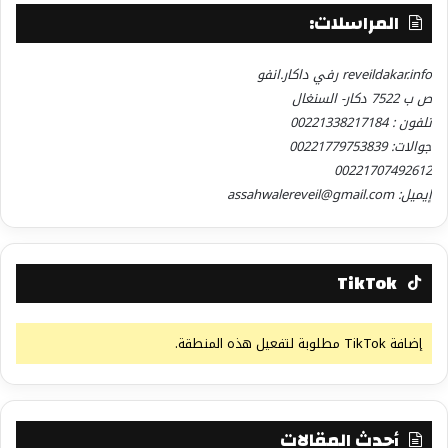
المراسلات:
reveildakar.info رفي داكار.انفو
ص ب 7522 دكار- السنغال
تلفون : 00221338217184
جوالات: 00221779753839
00221707492612
إيميل: assahwalereveil@gmail.com
TikTok
إضافة TikTok مطلوبة لتفعيل هذه المنطقة.
أحدث المقالات